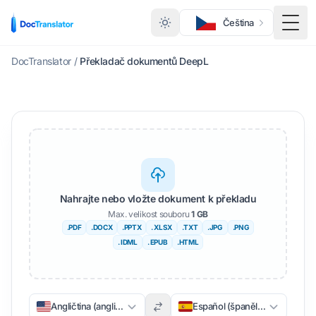
Čeština
Přep
DocTranslator
/
Překladač dokumentů DeepL
Nahrajte nebo vložte dokument k překladu
Max. velikost souboru
1 GB
.PDF
.DOCX
.PPTX
. XLSX
.TXT
.JPG
.PNG
. IDML
. EPUB
.HTML
Angličtina (angličtina)
Español (španělsky)