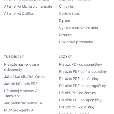
Alternativa Microsoft Translate
Úmrtní list
Alternativa QuillBot
Cestovní pas
Diplom
Výpis z bankovního účtu
Resumé
Doktorská poznámka
TUTORIÁLY
JAZYKY
Přeložte naskenované
Přeložit PDF do španělštiny
dokumenty
Přeložte PDF do francouzštiny
Jak získat oficiální překlad
Přeložte PDF do němčiny
Jak přeložit celé PDF
Přeložte PDF do portugalštiny
Překládejte pomocí AI
Přeložit PDF do čínštiny
Translator
Přeložte PDF do japonštiny
Jak překládat pomocí AI
Přeložit PDF do ruštiny
MCP pro agenty AI