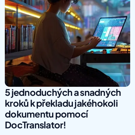
5 jednoduchých a snadných
kroků k překladu jakéhokoli
dokumentu pomocí
DocTranslator!