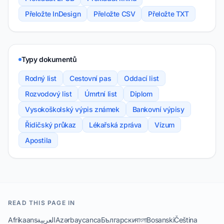
Přeložte InDesign
Přeložte CSV
Přeložte TXT
Typy dokumentů
Rodný list
Cestovní pas
Oddací list
Rozvodový list
Úmrtní list
Diplom
Vysokoškolský výpis známek
Bankovní výpisy
Řidičský průkaz
Lékařská zpráva
Vízum
Apostila
READ THIS PAGE IN
Afrikaans
العربية
Azərbaycanca
Български
বাংলা
Bosanski
Čeština