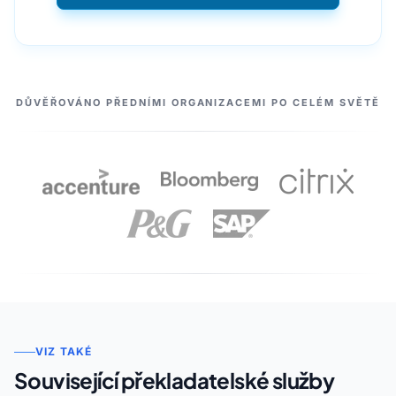
NAŠI PARTNEŘI
DŮVĚŘOVÁNO PŘEDNÍMI ORGANIZACEMI PO CELÉM SVĚTĚ
VIZ TAKÉ
Související překladatelské služby