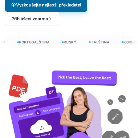
Vyzkoušejte nejlepší překladatel
Přihlášení zdarma
C
PORTUGALŠTINA
RUSKÝ
ITALŠTINA
KOREJEC