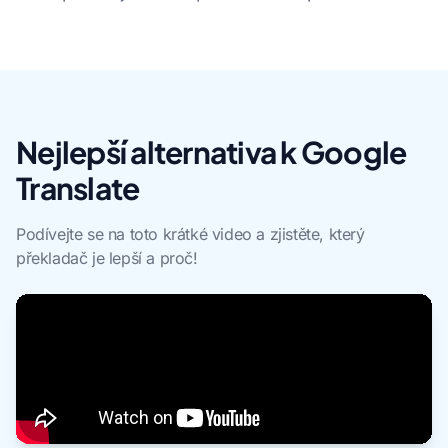
Nejlepší alternativa k Google
Translate
Podívejte se na toto krátké video a zjistěte, který
překladač je lepší a proč!