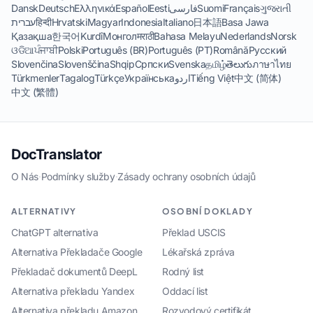
Dansk
Deutsch
Ελληνικά
Español
Eesti
فارسی
Suomi
Français
ગુજરાતી
עברית
हिन्दी
Hrvatski
Magyar
Indonesia
Italiano
日本語
Basa Jawa
Қазақша
한국어
Kurdî
Монгол
मराठी
Bahasa Melayu
Nederlands
Norsk
ଓଡିଆ
ਪੰਜਾਬੀ
Polski
Português (BR)
Português (PT)
Română
Русский
Slovenčina
Slovenščina
Shqip
Српски
Svenska
தமிழ்
తెలుగు
ภาษาไทย
Türkmenler
Tagalog
Türkçe
Українська
اردو
Tiếng Việt
中文 (简体)
中文 (繁體)
DocTranslator
O Nás
·
Podmínky služby
·
Zásady ochrany osobních údajů
ALTERNATIVY
OSOBNÍ DOKLADY
ChatGPT alternativa
Překlad USCIS
Alternativa Překladače Google
Lékařská zpráva
Překladač dokumentů DeepL
Rodný list
Alternativa překladu Yandex
Oddací list
Alternativa překladu Amazon
Rozvodový certifikát