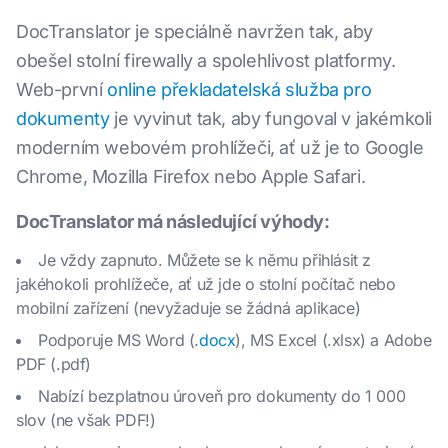
DocTranslator je speciálně navržen tak, aby
obešel stolní firewally a spolehlivost platformy.
Web-první
online překladatelská služba pro
dokumenty
je vyvinut tak, aby fungoval v jakémkoli
moderním webovém prohlížeči, ať už je to Google
Chrome, Mozilla Firefox nebo Apple Safari.
DocTranslator má následující výhody:
Je vždy zapnuto. Můžete se k němu přihlásit z
jakéhokoli prohlížeče, ať už jde o stolní počítač nebo
mobilní zařízení (nevyžaduje se žádná aplikace)
Podporuje MS Word (.
docx
), MS Excel (.xlsx) a Adobe
PDF (.pdf)
Nabízí bezplatnou úroveň pro dokumenty do 1 000
slov (ne však PDF!)