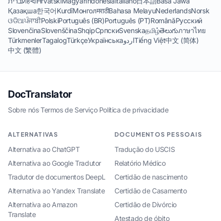
עברית
हिन्दी
Hrvatski
Magyar
Indonesia
Italiano
日本語
Basa Jawa
Қазақша
한국어
Kurdî
Монгол
मराठी
Bahasa Melayu
Nederlands
Norsk
ଓଡିଆ
ਪੰਜਾਬੀ
Polski
Português (BR)
Português (PT)
Română
Русский
Slovenčina
Slovenščina
Shqip
Српски
Svenska
தமிழ்
తెలుగు
ภาษาไทย
Türkmenler
Tagalog
Türkçe
Українська
اردو
Tiếng Việt
中文 (简体)
中文 (繁體)
DocTranslator
Sobre nós
·
Termos de Serviço
·
Política de privacidade
ALTERNATIVAS
DOCUMENTOS PESSOAIS
Alternativa ao ChatGPT
Tradução do USCIS
Alternativa ao Google Tradutor
Relatório Médico
Tradutor de documentos DeepL
Certidão de nascimento
Alternativa ao Yandex Translate
Certidão de Casamento
Alternativa ao Amazon
Certidão de Divórcio
Translate
Atestado de óbito