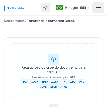
Português (BR)
Menu
DocTranslator
/
Tradutor de documentos DeepL
Faça upload ou drop do documento para
traduzir
Tamanho máximo do arquivo
1 GB
.PDF
.DOCX
.PPTX
. XLSX
.TXT
.JPG
.PNG
. IDML
. EPUB
.HTML