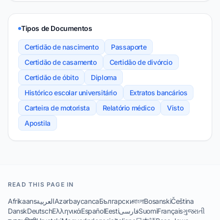
Tipos de Documentos
Certidão de nascimento
Passaporte
Certidão de casamento
Certidão de divórcio
Certidão de óbito
Diploma
Histórico escolar universitário
Extratos bancários
Carteira de motorista
Relatório médico
Visto
Apostila
READ THIS PAGE IN
Afrikaans
العربية
Azərbaycanca
Български
বাংলা
Bosanski
Čeština
Dansk
Deutsch
Ελληνικά
Español
Eesti
فارسی
Suomi
Français
ગુજરાતી