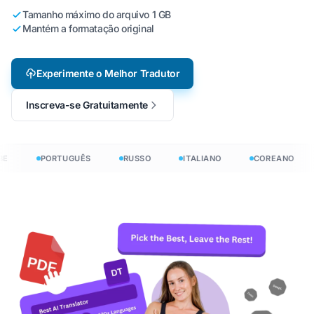
Tamanho máximo do arquivo 1 GB
Mantém a formatação original
Experimente o Melhor Tradutor
Inscreva-se Gratuitamente
E
PORTUGUÊS
RUSSO
ITALIANO
COREANO