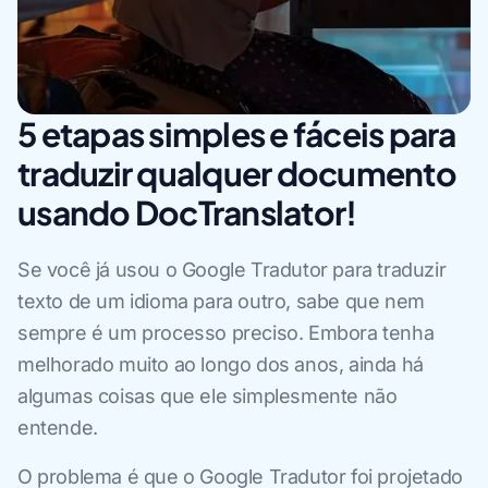
5 etapas simples e fáceis para
traduzir qualquer documento
usando DocTranslator!
Se você já usou o Google Tradutor para traduzir
texto de um idioma para outro, sabe que nem
sempre é um processo preciso. Embora tenha
melhorado muito ao longo dos anos, ainda há
algumas coisas que ele simplesmente não
entende.
O problema é que o Google Tradutor foi projetado