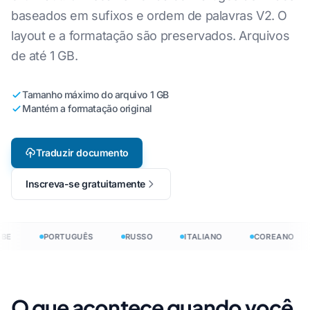
baseados em sufixos e ordem de palavras V2. O
layout e a formatação são preservados. Arquivos
de até 1 GB.
Tamanho máximo do arquivo 1 GB
Mantém a formatação original
Traduzir documento
Inscreva-se gratuitamente
BE
PORTUGUÊS
RUSSO
ITALIANO
COREANO
O que acontece quando você