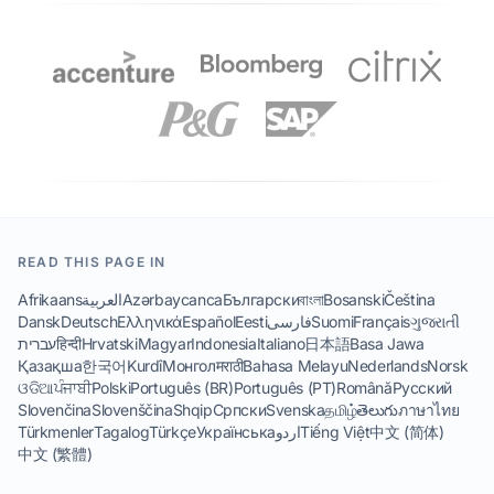
READ THIS PAGE IN
Afrikaans
العربية
Azərbaycanca
Български
বাংলা
Bosanski
Čeština
Dansk
Deutsch
Ελληνικά
Español
Eesti
فارسی
Suomi
Français
ગુજરાતી
עברית
हिन्दी
Hrvatski
Magyar
Indonesia
Italiano
日本語
Basa Jawa
Қазақша
한국어
Kurdî
Монгол
मराठी
Bahasa Melayu
Nederlands
Norsk
ଓଡିଆ
ਪੰਜਾਬੀ
Polski
Português (BR)
Português (PT)
Română
Русский
Slovenčina
Slovenščina
Shqip
Српски
Svenska
தமிழ்
తెలుగు
ภาษาไทย
Türkmenler
Tagalog
Türkçe
Українська
اردو
Tiếng Việt
中文 (简体)
中文 (繁體)