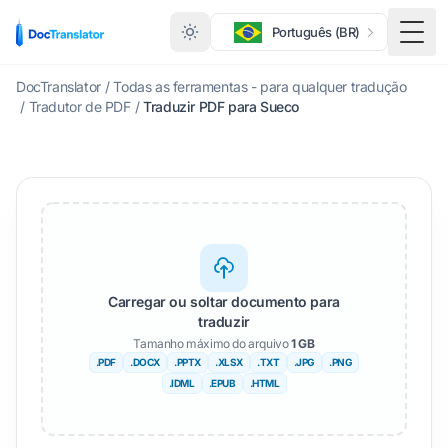
Português (BR)
Alte
DocTranslator
/
Todas as ferramentas - para qualquer tradução
/
Tradutor de PDF
/
Traduzir PDF para Sueco
Carregar ou soltar documento para
traduzir
Tamanho máximo do arquivo
1 GB
.PDF
.DOCX
.PPTX
.XLSX
.TXT
.JPG
.PNG
.IDML
.EPUB
.HTML