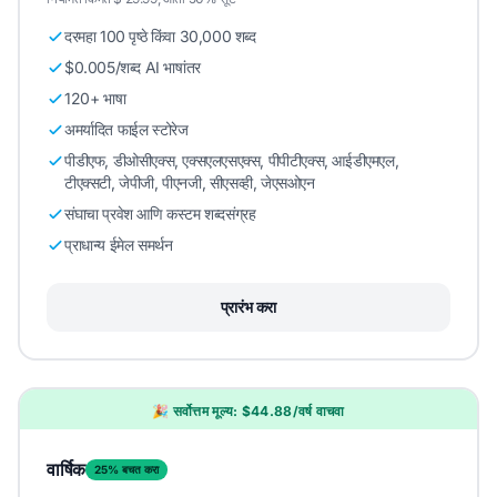
दरमहा 100 पृष्ठे किंवा 30,000 शब्द
$0.005/शब्द AI भाषांतर
120+ भाषा
अमर्यादित फाईल स्टोरेज
पीडीएफ, डीओसीएक्स, एक्सएलएसएक्स, पीपीटीएक्स, आईडीएमएल,
टीएक्सटी, जेपीजी, पीएनजी, सीएसव्ही, जेएसओएन
संघाचा प्रवेश आणि कस्टम शब्दसंग्रह
प्राधान्य ईमेल समर्थन
प्रारंभ करा
🎉 सर्वोत्तम मूल्य: $44.88/वर्ष वाचवा
वार्षिक
25% बचत करा