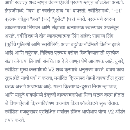
आधी स्वतंत्र शब्द म्हणून ठेवण्याऐवजी प्रत्यय म्हणून जोडलेला असतो.
इंग्रजीमध्ये, "घर" हा स्वतंत्र शब्द "द" वापरतो. स्वीडिशमध्ये, "-et"
प्रत्यय जोडून "हस" (घर) "हुसेट" (घर) बनते. प्रत्ययचे स्वरूप
व्याकरणाच्या लिंगावर आणि संज्ञाच्या ध्वन्यात्मक स्वरूपावर अवलंबून
असते. स्वीडिशमध्ये दोन व्याकरणात्मक लिंग आहेत: सामान्य लिंग
(पूर्वीचे पुल्लिंगी आणि स्त्रीलिंगी, आता बहुतेक नोंदींमध्ये विलीन झाले
आहे) आणि नपुंसक. निश्चित प्रत्यय बरोबर मिळविण्यासाठी प्रत्येक
संज्ञा कोणत्या लिंगाशी संबंधित आहे हे जाणून घेणे आवश्यक आहे. दुसरे,
स्वीडिश मुख्य कलमांमध्ये V2 शब्द क्रमाचे अनुसरण करते: वाक्य काय
सुरू होते याची पर्वा न करता, मर्यादित क्रियापद नेहमी वाक्यातील दुसरा
घटक असणे आवश्यक आहे. याला क्रियापद-दुसरा नियम म्हणतात,
आणि यामुळे वाक्यांमध्ये इंग्रजी वाक्यरचनापेक्षा भिन्न घटक क्रम होतात
जे विषयाऐवजी क्रियाविशेषण वाक्यांश किंवा ऑब्जेक्टने सुरू होतात.
स्वीडिश मजकुरावर प्रशिक्षित भाषांतर इंजिन आपोआप योग्य V2 ऑर्डर
तयार करते.