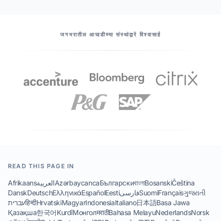
आमचे भागीदार
जगभरातील आघाडीच्या संस्थांद्वारे विश्वासार्ह
READ THIS PAGE IN
Afrikaans
العربية
Azərbaycanca
Български
বাংলা
Bosanski
Čeština
Dansk
Deutsch
Ελληνικά
Español
Eesti
فارسی
Suomi
Français
ગુજરાતી
עברית
हिन्दी
Hrvatski
Magyar
Indonesia
Italiano
日本語
Basa Jawa
Қазақша
한국어
Kurdî
Монгол
मराठी
Bahasa Melayu
Nederlands
Norsk