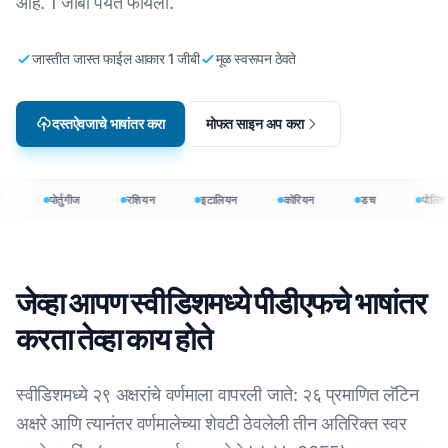
आहे. 1 जीबी पर्यंत फायली.
जास्तीत जास्त फाईल आकार 1 जीबी
मूळ स्वरूपन ठेवते
दस्तऐवजाचे भाषांतर करा
मोफत साइन अप करा
पोर्तुगीज
रशियन
इटालियन
कोरियन
डच
पोलिश
जेव्हा आपण स्वीडिशमध्ये पीडीएफचे भाषांतर
करता तेव्हा काय होते
स्वीडिशमध्ये २९ अक्षरांचे वर्णमाला वापरली जाते: २६ प्रमाणित लॅटिन
अक्षरे आणि त्यानंतर वर्णमालेच्या शेवटी ठेवलेली तीन अतिरिक्त स्वर