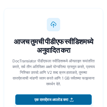
आजच तुमची पीडीएफ स्वीडिशमध्ये
अनुवादित करा
DocTranslator पीडीएफला स्वीडिशमध्ये ऑनलाइन रूपांतरित
करते, सर्व तीन अतिरिक्त अक्षरे योग्यरित्या प्रस्तुत करते, प्रत्यय
निश्चित उपपदे आणि V2 शब्द क्रम हाताळते, तुमच्या
दस्तऐवजाची मांडणी जतन करते आणि 1 GB पर्यंतच्या फाइल्सना
समर्थन देते.
एक दस्तऐवज अपलोड करा