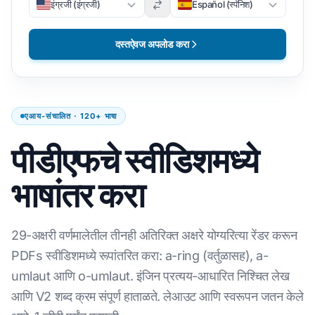
इंग्रजी (इंग्रजी)
Español (स्पॅनिश)
दस्तऐवज अपलोड करा
एआय-संचालित · 120+ भाषा
पीडीएफचे स्वीडिशमध्ये
भाषांतर करा
29-अक्षरी वर्णमालेतील तीनही अतिरिक्त अक्षरे योग्यरित्या रेंडर करून
PDFs स्वीडिशमध्ये रूपांतरित करा: a-ring (वर्तुळासह), a-
umlaut आणि o-umlaut. इंजिन प्रत्यय-आधारित निश्चित लेख
आणि V2 शब्द क्रम संपूर्ण हाताळते. लेआउट आणि स्वरूपन जतन केले