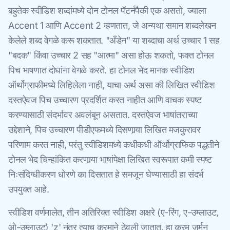
बहुतेक स्वीडिश शब्दांमध्ये दोन टोनल पॅटर्नपैकी एक असतो, ज्याला
Accent 1 आणि Accent 2 म्हणतात, जे अन्यथा समान शब्दलेखन
केलेले शब्द वेगळे करू शकतात. "अँडेन" या शब्दाचा अर्थ उच्चार 1 सह
"बदक" किंवा उच्चार 2 सह "आत्मा" असा होऊ शकतो, फक्त टोनल
पिच भाषणात दोघांना वेगळे करते. हा टोनल भेद मानक स्वीडिश
ऑर्थोग्राफीमध्ये लिहिलेला नाही, याचा अर्थ असा की लिखित स्वीडिश
दस्तऐवज पिच उच्चारण प्रदर्शित करत नाहीत आणि वाचक स्पष्ट
करण्यासाठी संदर्भावर अवलंबून असतात. दस्तऐवज भाषांतराच्या
उद्देशाने, पिच उच्चारण पीडीएफमध्ये दिसणार्‍या लिखित मजकुरावर
परिणाम करत नाही, परंतु स्वीडिशमध्ये कधीकधी ऑर्थोग्राफिक पद्धतीने
टोनल भेद चिन्हांकित करणार्‍या भाषांपेक्षा लिखित स्वरूपात कमी स्पष्ट
निःसंदिग्धीकरण धोरणे का दिसतात हे समजून घेण्यासाठी हा संदर्भ
उपयुक्त आहे.
स्वीडिश वर्णमालेत, तीन अतिरिक्त स्वीडिश अक्षरे (ए-रिंग, ए-उम्लाउट,
ओ-उम्लाउट) 'z' नंतर त्याच क्रमाने ठेवली जातात. हा क्रम जर्मन