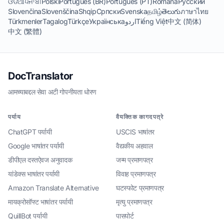
ଓଡିଆ
ਪੰਜਾਬੀ
Polski
Português (BR)
Português (PT)
Română
Русский
Slovenčina
Slovenščina
Shqip
Српски
Svenska
தமிழ்
తెలుగు
ภาษาไทย
Türkmenler
Tagalog
Türkçe
Українська
اردو
Tiếng Việt
中文 (简体)
中文 (繁體)
DocTranslator
आमच्याबद्दल
·
सेवा अटी
·
गोपनीयता धोरण
पर्याय
वैयक्तिक कागदपत्रे
ChatGPT पर्यायी
USCIS भाषांतर
Google भाषांतर पर्यायी
वैद्यकीय अहवाल
डीपीएल दस्तऐवज अनुवादक
जन्म प्रमाणपत्र
यांडेक्स भाषांतर पर्यायी
विवाह प्रमाणपत्र
Amazon Translate Alternative
घटस्फोट प्रमाणपत्र
मायक्रोसॉफ्ट भाषांतर पर्यायी
मृत्यु प्रमाणपत्र
QuillBot पर्यायी
पासपोर्ट