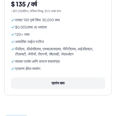
$ 135 / वर्ष
~$11.25/महिना, मासिक विरुद्ध 25% बचत करा
दरमहा 100 पृष्ठे किंवा 30,000 शब्द
$0.005/शब्द AI भाषांतर
120+ भाषा
अमर्यादित फाईल स्टोरेज
पीडीएफ, डीओसीएक्स, एक्सएलएसएक्स, पीपीटीएक्स, आईडीएमएल,
टीएक्सटी, जेपीजी, पीएनजी, सीएसव्ही, जेएसओएन
संघाचा प्रवेश आणि कस्टम शब्दसंग्रह
प्राधान्य ईमेल समर्थन
प्रारंभ करा