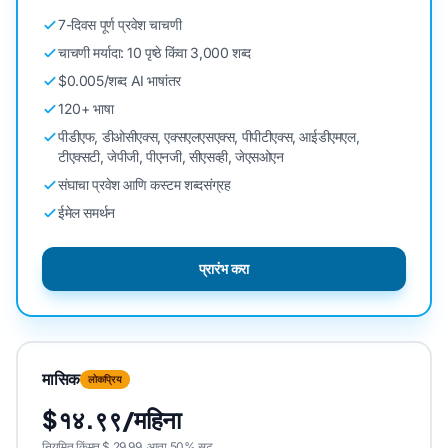
7-दिवस पूर्ण प्रवेश चाचणी
चाचणी मर्यादा: 10 पृष्ठे किंवा 3,000 शब्द
$0.005/शब्द AI भाषांतर
120+ भाषा
पीडीएफ, डीओसीएक्स, एक्सएलएसएक्स, पीपीटीएक्स, आईडीएमएल,
टीएक्सटी, जेपीजी, पीएनजी, सीएसव्ही, जेएसओएन
संघाचा प्रवेश आणि कस्टम शब्दसंग्रह
ईमेल समर्थन
प्रारंभ करा
मासिक
लोकप्रिय
$१४.९९/महिना
नियमित किंमत $ 29.99, आता 50% सूट