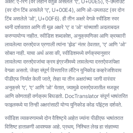
अक्षरे: ए-रिंग (वर लहान वर्तुळ असलेले 'ए', U+00E5), ए-उम्लाउट
(वर दोन टिंब असलेले 'ए', U+00E4), आणि ओ-उम्लाउट (वर दोन
टिंब असलेले 'ओ', U+00F6). ही तीन अक्षरे वेगळे स्वीडिश स्वर
ध्वनी दर्शवतात आणि ती मूळ अक्षरे 'ए' व 'ओ' यांच्याशी अदलाबदल
करण्यायोग्य नाहीत. स्वीडिश शब्दकोश, अनुक्रमणिका आणि क्रमवारी
लावलेल्या दस्तऐवज प्रणाली त्यांना 'झेड' नंतर ठेवतात, 'ए' आणि 'ओ'
सोबत नाही. याचा अर्थ असा की, स्वीडिशमध्ये वर्णक्रमानुसार
लावलेल्या दस्तऐवजांचा क्रम इंग्रजीमध्ये लावलेल्या दस्तऐवजांपेक्षा
वेगळा असतो. जेव्हा संपूर्ण विस्तारित लॅटिन युनिकोड कव्हरेजशिवाय
पीडीएफ निर्यात केली जाते, तेव्हा या तीन अक्षरांच्या जागी वारंवार
अनुक्रमे 'ए', 'ए' आणि 'ओ' येतात, ज्यामुळे दस्तऐवजातील मजकूर
आणि कोणताही वर्णक्रम बिघडतो. DocTranslator संपूर्ण भाषांतरित
फाइलमध्ये या तिन्ही अक्षरांसाठी योग्य युनिकोड कोड पॉइंट्स दर्शवते.
स्वीडिश व्याकरणामध्ये दोन वैशिष्ट्ये आहेत ज्यांना पीडीएफ भाषांतरात
विशिष्ट हाताळणी आवश्यक आहे. प्रथम, निश्चित लेख हा संज्ञाच्या