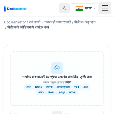
मराठी
मेनू ट
DocTranslator
/
सर्व साधने - कोणत्याही भाषांतरासाठी
/
पीडीएफ अनुवादक
/
पीडीएफचे स्वीडिशमध्ये भाषांतर करा
भाषांतर करण्यासाठी दस्तऐवज अपलोड करा किंवा ड्रॉप करा
कमाल फाइल आकार
1 जीबी
.PDF
.DOCX
.PPTX
. एक्सएलएसएक्स
.TXT
.JPG
.PNG
. IDML
. ईपीयूबी
.HTML