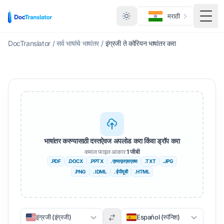
मराठी
मेनू ट
DocTranslator
/
सर्व भाषांचे भाषांतर
/
इंग्रजी ते कोरियन भाषांतर करा
भाषांतर करण्यासाठी दस्तऐवज अपलोड करा किंवा ड्रॉप करा
कमाल फाइल आकार
1 जीबी
.PDF
.DOCX
.PPTX
. एक्सएलएसएक्स
.TXT
.JPG
.PNG
. IDML
. ईपीयूबी
.HTML
इंग्रजी (इंग्रजी)
Español (स्पॅनिश)