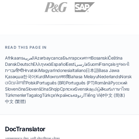
READ THIS PAGE IN
Afrikaans
العربية
Azərbaycanca
Български
বাংলা
Bosanski
Čeština
Dansk
Deutsch
Ελληνικά
Español
Eesti
فارسی
Suomi
Français
ગુજરાતી
עברית
हिन्दी
Hrvatski
Magyar
Indonesia
Italiano
日本語
Basa Jawa
Қазақша
한국어
Kurdî
Монгол
मराठी
Bahasa Melayu
Nederlands
Norsk
ଓଡିଆ
ਪੰਜਾਬੀ
Polski
Português (BR)
Português (PT)
Română
Русский
Slovenčina
Slovenščina
Shqip
Српски
Svenska
தமிழ்
తెలుగు
ภาษาไทย
Türkmenler
Tagalog
Türkçe
Українська
اردو
Tiếng Việt
中文 (简体)
中文 (繁體)
DocTranslator
आमच्याबद्दल
·
सेवा अटी
·
गोपनीयता धोरण