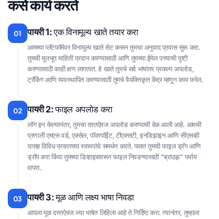
कसे कार्य करते
पायरी 1:
एक विनामूल्य खाते तयार करा
01
आमच्या प्लॅटफॉर्मवर विनामूल्य खाते सेट करून तुमचा अनुवाद प्रवास सुरू करा.
तुमची मूलभूत माहिती प्रदान करण्यासाठी आणि तुमच्या ईमेल पत्त्याची पुष्टी
करण्यासाठी काही क्षण लागतात. हे खाते तुमचे सर्व भाषांतर प्रकल्प अपलोड,
ट्रॅकिंग आणि व्यवस्थापित करण्यासाठी तुमचे वैयक्तिकृत केंद्र म्हणून काम करेल.
पायरी 2:
फाइल अपलोड करा
02
लॉग इन केल्यानंतर, तुमचा दस्तऐवज अपलोड करण्याची वेळ आली आहे. आमची
प्रणाली एमएस वर्ड, एक्सेल, पॉवरपॉईंट, टीएक्सटी, इनडिझाइन आणि सीएसव्ही
यासह विविध प्रकारच्या स्वरूपांचे समर्थन करते. फक्त तुमची फाइल ड्रॅग आणि
ड्रॉप करा किंवा तुमच्या डिव्हाइसवरून फाइल निवडण्यासाठी "ब्राउझ" पर्याय
वापरा.
पायरी 3:
मूळ आणि लक्ष्य भाषा निवडा
03
आपला मूळ दस्तऐवज ज्या भाषेत लिहिला आहे ते निर्दिष्ट करा. त्यानंतर, तुम्हाला