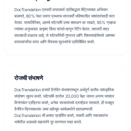
DocTranslation प्रभावी वापरकर्ता प्रतिबद्धता मेट्रिक्सचा अभिमान
बाळगते, 80% पेक्षा जास्त प्रथमच वापरकर्ते भविष्यातील भाषांतरांसाठी परत
येतात. याव्यतिरिक्त, आमचे प्लॅटफॉर्म उच्च समाधान दर राखते, 95% ग्राहक
त्यांच्या अनुभवाला उत्कृष्ट किंवा चांगले म्हणून रेटिंग देतात. सरासरी सत्र
कालावधी वाढतच आहे, जे प्लॅटफॉर्मची गुणवत्ता आणि विश्वासार्हतेमध्ये आमच्या
वापरकर्त्यांचा वापर आणि विश्वास सुलभतेचे प्रतिबिंबित करते.
रोजची संभाषणे
DocTranslation हजारो दैनंदिन संभाषणांमधून अर्थपूर्ण क्रॉस-सांस्कृतिक
संप्रेषण सुलभ करते. प्लॅटफॉर्म दररोज 20,000 पेक्षा जास्त अनन्य भाषांतर
विनंत्यांवर प्रक्रिया करते, अनेक स्वरूपांमध्ये दस्तऐवज पसरवते. ही मजबूत
दैनंदिन क्रियाकलाप उच्च व्हॉल्यूम कार्यक्षमतेने हाताळण्याची
DocTranslation ची क्षमता प्रदर्शित करते, व्यक्ती आणि व्यवसायांना
भाषेतील अडथळे सहजतेने दूर करण्यात मदत करते.