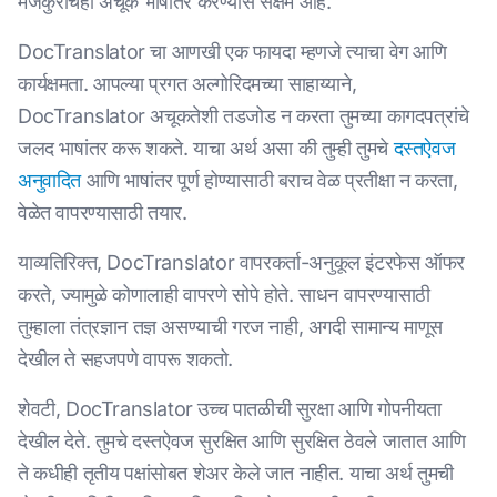
मजकुराचेही अचूक भाषांतर करण्यास सक्षम आहे.
DocTranslator चा आणखी एक फायदा म्हणजे त्याचा वेग आणि
कार्यक्षमता. आपल्या प्रगत अल्गोरिदमच्या साहाय्याने,
DocTranslator अचूकतेशी तडजोड न करता तुमच्या कागदपत्रांचे
जलद भाषांतर करू शकते. याचा अर्थ असा की तुम्ही तुमचे
दस्तऐवज
अनुवादित
आणि भाषांतर पूर्ण होण्यासाठी बराच वेळ प्रतीक्षा न करता,
वेळेत वापरण्यासाठी तयार.
याव्यतिरिक्त, DocTranslator वापरकर्ता-अनुकूल इंटरफेस ऑफर
करते, ज्यामुळे कोणालाही वापरणे सोपे होते. साधन वापरण्यासाठी
तुम्हाला तंत्रज्ञान तज्ञ असण्याची गरज नाही, अगदी सामान्य माणूस
देखील ते सहजपणे वापरू शकतो.
शेवटी, DocTranslator उच्च पातळीची सुरक्षा आणि गोपनीयता
देखील देते. तुमचे दस्तऐवज सुरक्षित आणि सुरक्षित ठेवले जातात आणि
ते कधीही तृतीय पक्षांसोबत शेअर केले जात नाहीत. याचा अर्थ तुमची