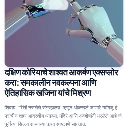
दक्षिण कोरियाचे शाश्वत आकर्षण एक्सप्लोर
करा: समकालीन नवकल्पना आणि
ऐतिहासिक खजिना यांचे मिश्रण
शिवाय, 'भिंती नसलेले संग्रहालय' म्हणून ओळखले जाणारे ग्योंगजू हे
प्राचीन शहर आदरणीय थडग्या, मंदिरे आणि अवशेषांनी भरलेले आहे जे
पूर्वीच्या सिल्ला राज्याच्या कथा स्पष्टपणे सांगतात.