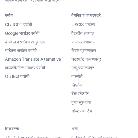
पर्याय
वैयक्तिक कागदपत्रे
ChatGPT पर्यायी
USCIS भाषांतर
Google भाषांतर पर्यायी
वैद्यकीय अहवाल
डीपीएल दस्तऐवज अनुवादक
जन्म प्रमाणपत्र
यांडेक्स भाषांतर पर्यायी
विवाह प्रमाणपत्र
Amazon Translate Alternative
घटस्फोट प्रमाणपत्र
मायक्रोसॉफ्ट भाषांतर पर्यायी
मृत्यु प्रमाणपत्र
QuillBot पर्यायी
पासपोर्ट
डिप्लोमा
बँक स्टेटमेंट
पुन्हा सुरू करा
डॉक्टरांची टीप
शिकवण्या
भाषा
स्कॅन केलेल्या दस्तऐवजांचे भाषांतर करा
पीडीएफचे स्पॅनिशमध्ये भाषांतर करा