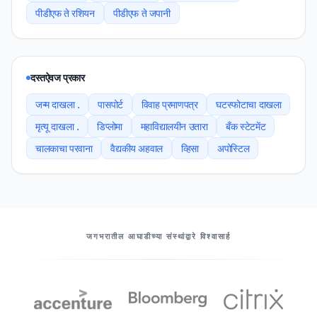
पीडीएफ ते रशियन
पीडीएफ ते जपानी
दस्तऐवज प्रकार
जन्म दाखला .
पासपोर्ट
विवाह प्रमाणपत्र
घटस्फोटाचा दाखला
मृत्यू दाखला .
डिप्लोमा
महाविद्यालयीन उतारा
बँक स्टेटमेंट
चालकाचा परवाना
वैद्यकीय अहवाल
व्हिसा
अपोस्टिल
आमचे भागीदार
जगभरातील आघाडीच्या संस्थांद्वारे विश्वासार्ह