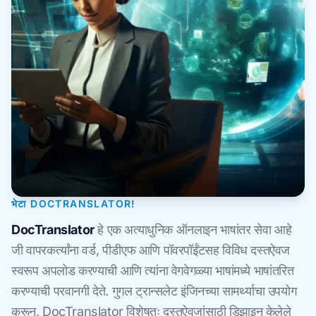
भेटा DOCTRANSLATOR!
DocTranslator
हे एक अत्याधुनिक ऑनलाइन भाषांतर सेवा आहे
जी वापरकर्त्यांना वर्ड, पीडीएफ आणि पॉवरपॉईंटसह विविध दस्तऐवज
स्वरूप अपलोड करण्याची आणि त्यांना वेगवेगळ्या भाषांमध्ये भाषांतरित
करण्याची परवानगी देते. गुगल ट्रान्सलेट इंजिनच्या सामर्थ्याचा उपयोग
करून, DocTranslator विशेषतः दस्तऐवजांसाठी डिझाइन केलेले