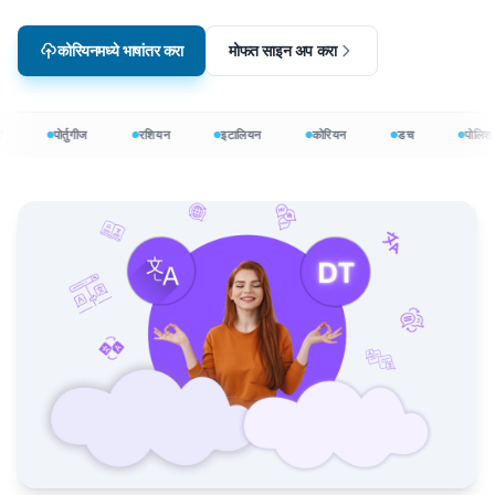
कोरियनमध्ये भाषांतर करा
मोफत साइन अप करा
पोर्तुगीज
रशियन
इटालियन
कोरियन
डच
पोलिश