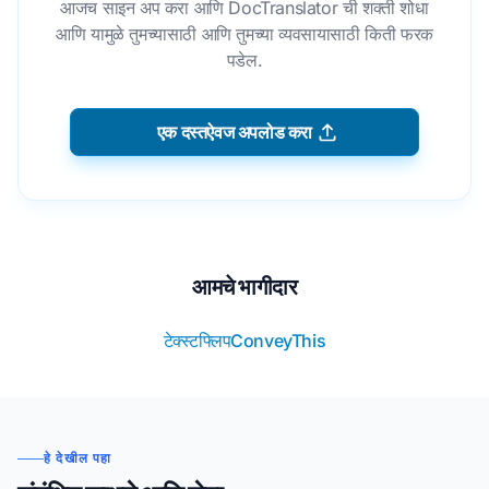
आजच साइन अप करा आणि DocTranslator ची शक्ती शोधा
आणि यामुळे तुमच्यासाठी आणि तुमच्या व्यवसायासाठी किती फरक
पडेल.
एक दस्तऐवज अपलोड करा
आमचे भागीदार
टेक्स्टफ्लिप
ConveyThis
हे देखील पहा