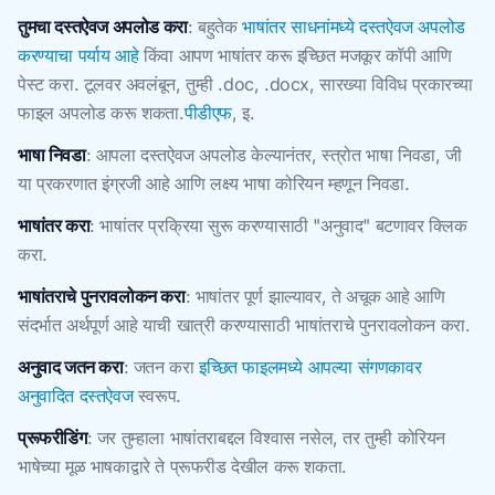
तुमचा दस्तऐवज अपलोड करा
: बहुतेक
भाषांतर साधनांमध्ये दस्तऐवज अपलोड
करण्याचा पर्याय आहे
किंवा आपण भाषांतर करू इच्छित मजकूर कॉपी आणि
पेस्ट करा. टूलवर अवलंबून, तुम्ही .doc, .docx, सारख्या विविध प्रकारच्या
फाइल अपलोड करू शकता.
पीडीएफ
, इ.
भाषा निवडा
: आपला दस्तऐवज अपलोड केल्यानंतर, स्त्रोत भाषा निवडा, जी
या प्रकरणात इंग्रजी आहे आणि लक्ष्य भाषा कोरियन म्हणून निवडा.
भाषांतर करा
: भाषांतर प्रक्रिया सुरू करण्यासाठी "अनुवाद" बटणावर क्लिक
करा.
भाषांतराचे पुनरावलोकन करा
: भाषांतर पूर्ण झाल्यावर, ते अचूक आहे आणि
संदर्भात अर्थपूर्ण आहे याची खात्री करण्यासाठी भाषांतराचे पुनरावलोकन करा.
अनुवाद जतन करा
: जतन करा
इच्छित फाइलमध्ये आपल्या संगणकावर
अनुवादित दस्तऐवज
स्वरूप.
प्रूफरीडिंग
: जर तुम्हाला भाषांतराबद्दल विश्वास नसेल, तर तुम्ही कोरियन
भाषेच्या मूळ भाषकाद्वारे ते प्रूफरीड देखील करू शकता.