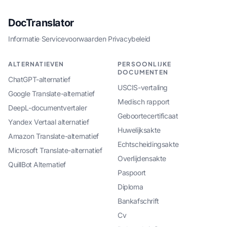
DocTranslator
Informatie
·
Servicevoorwaarden
·
Privacybeleid
ALTERNATIEVEN
PERSOONLIJKE
DOCUMENTEN
ChatGPT-alternatief
USCIS-vertaling
Google Translate-alternatief
Medisch rapport
DeepL-documentvertaler
Geboortecertificaat
Yandex Vertaal alternatief
Huwelijksakte
Amazon Translate-alternatief
Echtscheidingsakte
Microsoft Translate-alternatief
Overlijdensakte
QuillBot Alternatief
Paspoort
Diploma
Bankafschrift
Cv