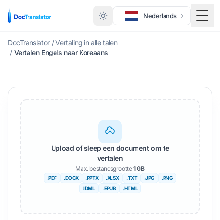
Nederlands
Scha
DocTranslator
/
Vertaling in alle talen
/
Vertalen Engels naar Koreaans
Upload of sleep een document om te
vertalen
Max. bestandsgrootte
1 GB
.PDF
.DOCX
.PPTX
.XLSX
.TXT
.JPG
.PNG
.IDML
. EPUB
.HTML