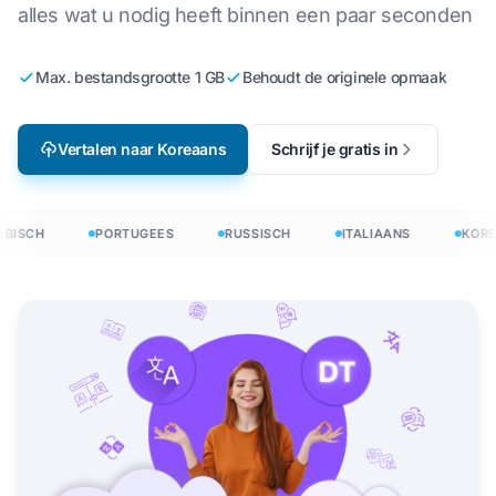
alles wat u nodig heeft binnen een paar seconden
Max. bestandsgrootte 1 GB
Behoudt de originele opmaak
Vertalen naar Koreaans
Schrijf je gratis in
BISCH
PORTUGEES
RUSSISCH
ITALIAANS
KORE