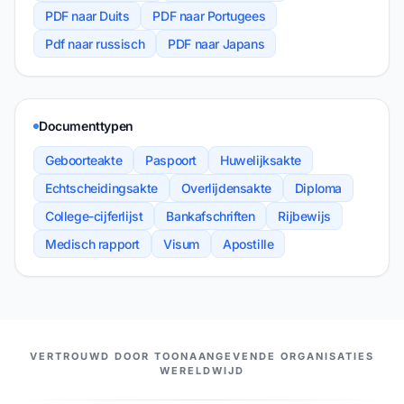
PDF naar Duits
PDF naar Portugees
Pdf naar russisch
PDF naar Japans
Documenttypen
Geboorteakte
Paspoort
Huwelijksakte
Echtscheidingsakte
Overlijdensakte
Diploma
College-cijferlijst
Bankafschriften
Rijbewijs
Medisch rapport
Visum
Apostille
ONZE PARTNERS
VERTROUWD DOOR TOONAANGEVENDE ORGANISATIES
WERELDWIJD