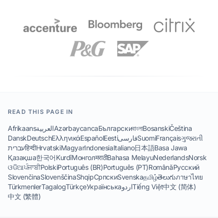
READ THIS PAGE IN
Afrikaans
العربية
Azərbaycanca
Български
বাংলা
Bosanski
Čeština
Dansk
Deutsch
Ελληνικά
Español
Eesti
فارسی
Suomi
Français
ગુજરાતી
עברית
हिन्दी
Hrvatski
Magyar
Indonesia
Italiano
日本語
Basa Jawa
Қазақша
한국어
Kurdî
Монгол
मराठी
Bahasa Melayu
Nederlands
Norsk
ଓଡିଆ
ਪੰਜਾਬੀ
Polski
Português (BR)
Português (PT)
Română
Русский
Slovenčina
Slovenščina
Shqip
Српски
Svenska
தமிழ்
తెలుగు
ภาษาไทย
Türkmenler
Tagalog
Türkçe
Українська
اردو
Tiếng Việt
中文 (简体)
中文 (繁體)