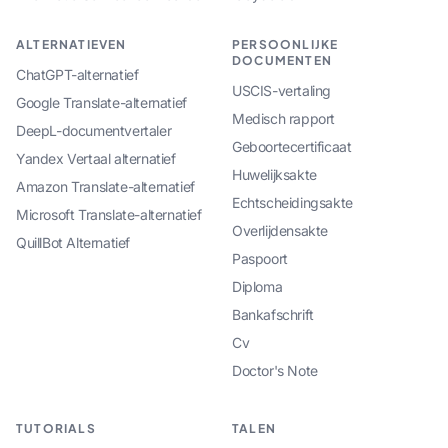
ALTERNATIEVEN
PERSOONLIJKE
DOCUMENTEN
ChatGPT-alternatief
USCIS-vertaling
Google Translate-alternatief
Medisch rapport
DeepL-documentvertaler
Geboortecertificaat
Yandex Vertaal alternatief
Huwelijksakte
Amazon Translate-alternatief
Echtscheidingsakte
Microsoft Translate-alternatief
Overlijdensakte
QuillBot Alternatief
Paspoort
Diploma
Bankafschrift
Cv
Doctor's Note
TUTORIALS
TALEN