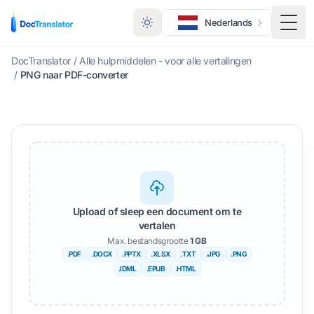
Nederlands
Scha
DocTranslator
/
Alle hulpmiddelen - voor alle vertalingen
/
PNG naar PDF-converter
Upload of sleep een document om te
vertalen
Max. bestandsgrootte
1 GB
.PDF
.DOCX
.PPTX
.XLSX
.TXT
.JPG
.PNG
.IDML
.EPUB
.HTML