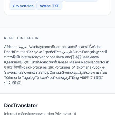
Csv vertalen
Vertaal TXT
READ THIS PAGE IN
Afrikaans
العربية
Azərbaycanca
Български
বাংলা
Bosanski
Čeština
Dansk
Deutsch
Ελληνικά
Español
Eesti
فارسی
Suomi
Français
ગુજરાતી
עברית
हिन्दी
Hrvatski
Magyar
Indonesia
Italiano
日本語
Basa Jawa
Қазақша
한국어
Kurdî
Монгол
मराठी
Bahasa Melayu
Nederlands
Norsk
ଓଡିଆ
ਪੰਜਾਬੀ
Polski
Português (BR)
Português (PT)
Română
Русский
Slovenčina
Slovenščina
Shqip
Српски
Svenska
தமிழ்
తెలుగు
ภาษาไทย
Türkmenler
Tagalog
Türkçe
Українська
اردو
Tiếng Việt
中文 (简体)
中文 (繁體)
DocTranslator
Informatie
·
Servicevoorwaarden
·
Privacybeleid