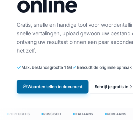
online
Lokalisatie van videogames
Vertaal 
oreaans
Engels naar Koreaans
e-leren
Vertaal 
rabisch
Engels naar Arabisch
Gratis, snelle en handige tool voor woordentell
snelle vertalingen, upload gewoon uw bestand 
HTML-ver
ederlands
Engels naar Turks
ontvang uw resultaat binnen een paar seconde
InDesign
eens
Engels naar Indonesisch
het zelf.
.DOCX-wo
ndonesisch
Engels naar Hindi
Aantal E
Engels naar Urdu
 →
Max. bestandsgrootte 1 GB
Behoudt de originele opmaak
PowerPoi
Woorden tellen in document
Schrijf je gratis in
rtalen in 120+ talen
: documenten vertalen in 120+ talen
PORTUGEES
RUSSISCH
ITALIAANS
KOREAANS