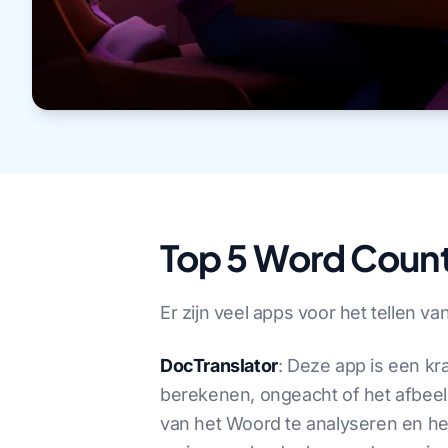
Top 5 Word Cou
Er zijn veel apps voor het tellen v
DocTranslator
: Deze app is een k
berekenen, ongeacht of het afbee
van het Woord te analyseren en he