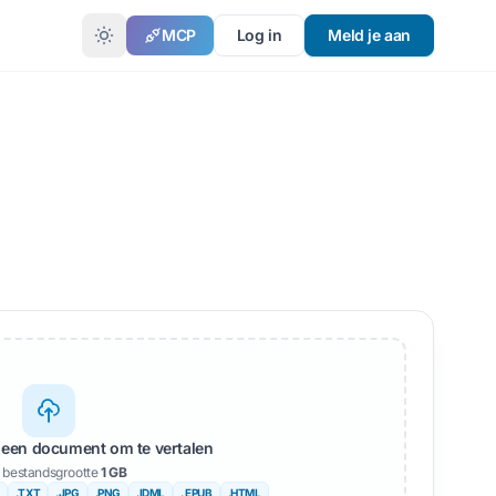
MCP
Log in
Meld je aan
 een document om te vertalen
 bestandsgrootte
1 GB
.TXT
.JPG
.PNG
.IDML
. EPUB
.HTML