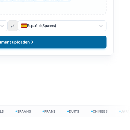
Español (Spaans)
ument uploaden
in vrij
SPAANS
FRANS
DUITS
CHINEES
JAPANS