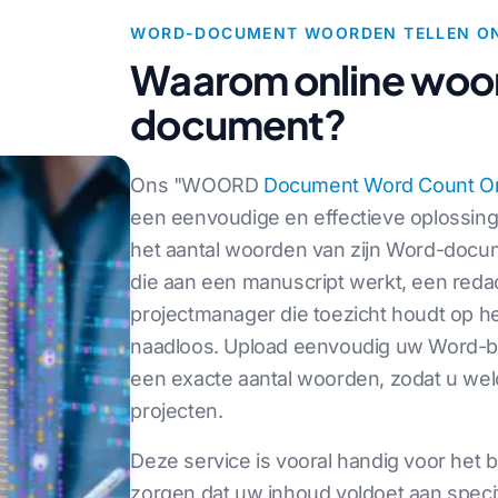
WORD-DOCUMENT WOORDEN TELLEN ON
Waarom online woor
document?
Ons "WOORD
Document Word Count On
een eenvoudige en effectieve oplossing
het aantal woorden van zijn Word-docum
die aan een manuscript werkt, een reda
projectmanager die toezicht houdt op h
naadloos. Upload eenvoudig uw Word-be
een exacte aantal woorden, zodat u we
projecten.
Deze service is vooral handig voor het 
zorgen dat uw inhoud voldoet aan speci