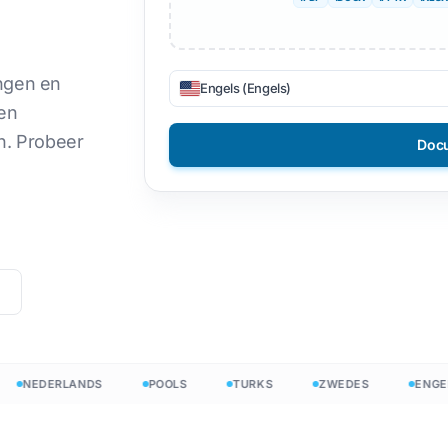
CSV-bestanden
DOCX naar TXT
Vietnamees
Filipijns
JSON
EPUB naar PDF
Italiaans
Fins
ingen en
Engels (Engels)
en
taler
Pools
Bulgaars
n. Probeer
Doc
-woordentelling
Oekraïens
Hongaars
ordenteller
Latijns
Zoeloe
xcel-bestanden
Tsjechisch
Joruba
nt-woordentelling
Iers
Alle 120+ talen →
Hmong
Begin vrij
Beg
NEDERLANDS
POOLS
TURKS
ZWEDES
ENGELS