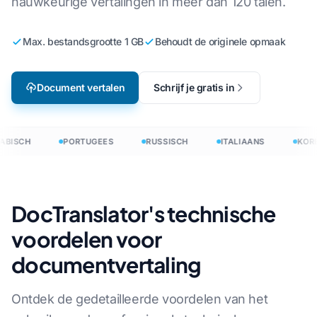
nauwkeurige vertalingen in meer dan 120 talen.
Max. bestandsgrootte 1 GB
Behoudt de originele opmaak
Document vertalen
Schrijf je gratis in
ABISCH
PORTUGEES
RUSSISCH
ITALIAANS
KORE
DocTranslator's technische
voordelen voor
documentvertaling
Ontdek de gedetailleerde voordelen van het