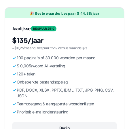
🎉 Beste waarde: bespaar $ 44,88/jaar
Jaarlijkse
BESPAAR 25%
$135/jaar
~$11,25/maand, bespaar 25% versus maandelijks
100 pagina's of 30.000 woorden per maand
$ 0,005/woord AI-vertaling
120+ talen
Onbeperkte bestandsopslag
PDF, DOCX, XLSX, PPTX, IDML, TXT, JPG, PNG, CSV,
JSON
Teamtoegang & aangepaste woordenlijsten
Prioriteit e-mailondersteuning
Begin