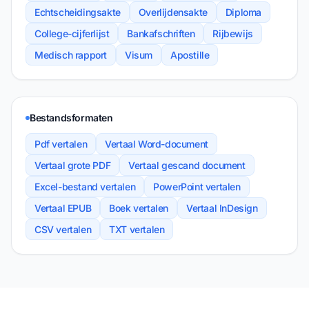
Echtscheidingsakte
Overlijdensakte
Diploma
College-cijferlijst
Bankafschriften
Rijbewijs
Medisch rapport
Visum
Apostille
Bestandsformaten
Pdf vertalen
Vertaal Word-document
Vertaal grote PDF
Vertaal gescand document
Excel-bestand vertalen
PowerPoint vertalen
Vertaal EPUB
Boek vertalen
Vertaal InDesign
CSV vertalen
TXT vertalen