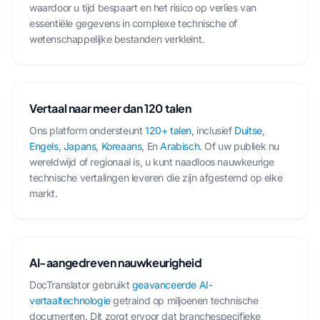
waardoor u tijd bespaart en het risico op verlies van
essentiële gegevens in complexe technische of
wetenschappelijke bestanden verkleint.
Vertaal naar meer dan 120 talen
Ons platform ondersteunt
120+ talen
, inclusief
Duitse
,
Engels
,
Japans
,
Koreaans
, En
Arabisch
. Of uw publiek nu
wereldwijd of regionaal is, u kunt naadloos nauwkeurige
technische vertalingen leveren die zijn afgestemd op elke
markt.
AI-aangedreven nauwkeurigheid
DocTranslator gebruikt
geavanceerde AI-
vertaaltechnologie
getraind op miljoenen technische
documenten. Dit zorgt ervoor dat branchespecifieke