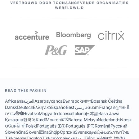
ONZE PARTNERS
VERTROUWD DOOR TOONAANGEVENDE ORGANISATIES
WERELDWIJD
READ THIS PAGE IN
Afrikaans
العربية
Azərbaycanca
Български
বাংলা
Bosanski
Čeština
Dansk
Deutsch
Ελληνικά
Español
Eesti
فارسی
Suomi
Français
ગુજરાતી
עברית
हिन्दी
Hrvatski
Magyar
Indonesia
Italiano
日本語
Basa Jawa
Қазақша
한국어
Kurdî
Монгол
मराठी
Bahasa Melayu
Nederlands
Norsk
ଓଡିଆ
ਪੰਜਾਬੀ
Polski
Português (BR)
Português (PT)
Română
Русский
Slovenčina
Slovenščina
Shqip
Српски
Svenska
தமிழ்
తెలుగు
ภาษาไทย
Türkmenler
Tagalog
Türkçe
Українська
اردو
Tiếng Việt
中文 (简体)