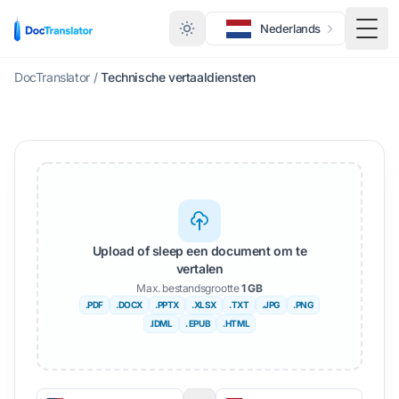
Nederlands
Scha
DocTranslator
/
Technische vertaaldiensten
Upload of sleep een document om te
vertalen
Max. bestandsgrootte
1 GB
.PDF
.DOCX
.PPTX
.XLSX
.TXT
.JPG
.PNG
.IDML
. EPUB
.HTML