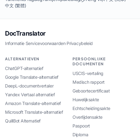
中文 (繁體)
DocTranslator
Informatie
·
Servicevoorwaarden
·
Privacybeleid
ALTERNATIEVEN
PERSOONLIJKE
DOCUMENTEN
ChatGPT-alternatief
USCIS-vertaling
Google Translate-alternatief
Medisch rapport
DeepL-documentvertaler
Geboortecertificaat
Yandex Vertaal alternatief
Huwelijksakte
Amazon Translate-alternatief
Echtscheidingsakte
Microsoft Translate-alternatief
Overlijdensakte
QuillBot Alternatief
Paspoort
Diploma