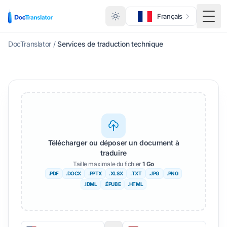
Français
Basc
DocTranslator
/
Services de traduction technique
Télécharger ou déposer un document à
traduire
Taille maximale du fichier
1 Go
.PDF
.DOCX
.PPTX
.XLSX
.TXT
.JPG
.PNG
.IDML
.ÉPUBE
.HTML