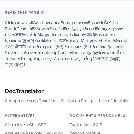
READ THIS PAGE IN
Afrikaans
العربية
Azərbaycanca
Български
বাংলা
Bosanski
Čeština
Dansk
Deutsch
Ελληνικά
Español
Eesti
فارسی
Suomi
Français
ગુજરાતી
עברית
हिन्दी
Hrvatski
Magyar
Indonesia
Italiano
日本語
Basa Jawa
Қазақша
한국어
Kurdî
Монгол
मराठी
Bahasa Melayu
Nederlands
Norsk
ଓଡିଆ
ਪੰਜਾਬੀ
Polski
Português (BR)
Português (PT)
Română
Русский
Slovenčina
Slovenščina
Shqip
Српски
Svenska
தமிழ்
తెలుగు
ภาษาไทย
Türkmenler
Tagalog
Türkçe
Українська
اردو
Tiếng Việt
中文 (简体)
中文 (繁體)
DocTranslator
À propos de nous
·
Conditions d'utilisation
·
Politique de confidentialité
ALTERNATIVES
DOCUMENTS PERSONNELS
Alternative à ChatGPT
Traduction USCIS
Alternative à Google Traduction
Rapport médical