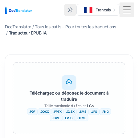
Français
Menu
DocTranslator
/
Tous les outils – Pour toutes les traductions
/
Traducteur EPUB IA
Téléchargez ou déposez le document à
traduire
Taille maximale du fichier
1 Go
.PDF
.DOCX
.PPTX
.XLSX
.SMS
.JPG
.PNG
.IDML
.EPUB
.HTML