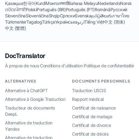
Қазақша
한국어
Kurdî
Монгол
मराठी
Bahasa Melayu
Nederlands
Norsk
ଓଡିଆ
ਪੰਜਾਬੀ
Polski
Português (BR)
Português (PT)
Română
Русский
Slovenčina
Slovenščina
Shqip
Српски
Svenska
தமிழ்
తెలుగు
ภาษาไทย
Türkmenler
Tagalog
Türkçe
Українська
اردو
Tiếng Việt
中文 (简体)
中文 (繁體)
DocTranslator
À propos de nous
·
Conditions d'utilisation
·
Politique de confidentialité
ALTERNATIVES
DOCUMENTS PERSONNELS
Alternative à ChatGPT
Traduction USCIS
Alternative à Google Traduction
Rapport médical
Traducteur de documents
Certificat de naissance
DeepL
Certificat de mariage
Alternative de traduction
Certificat de divorce
Yandex
Certificat de décès
Alternative de traduction