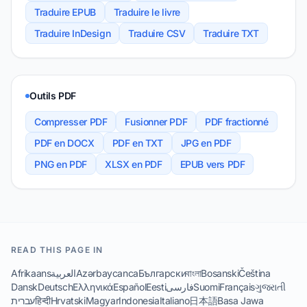
Traduire EPUB
Traduire le livre
Traduire InDesign
Traduire CSV
Traduire TXT
Outils PDF
Compresser PDF
Fusionner PDF
PDF fractionné
PDF en DOCX
PDF en TXT
JPG en PDF
PNG en PDF
XLSX en PDF
EPUB vers PDF
READ THIS PAGE IN
Afrikaans
العربية
Azərbaycanca
Български
বাংলা
Bosanski
Čeština
Dansk
Deutsch
Ελληνικά
Español
Eesti
فارسی
Suomi
Français
ગુજરાતી
עברית
हिन्दी
Hrvatski
Magyar
Indonesia
Italiano
日本語
Basa Jawa