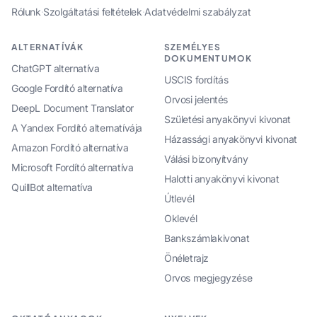
Rólunk
·
Szolgáltatási feltételek
·
Adatvédelmi szabályzat
ALTERNATÍVÁK
SZEMÉLYES
DOKUMENTUMOK
ChatGPT alternatíva
USCIS fordítás
Google Fordító alternatíva
Orvosi jelentés
DeepL Document Translator
Születési anyakönyvi kivonat
A Yandex Fordító alternatívája
Házassági anyakönyvi kivonat
Amazon Fordító alternatíva
Válási bizonyítvány
Microsoft Fordító alternatíva
Halotti anyakönyvi kivonat
QuillBot alternatíva
Útlevél
Oklevél
Bankszámlakivonat
Önéletrajz
Orvos megjegyzése