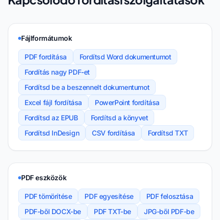
Fájlformátumok
PDF fordítása
Fordítsd Word dokumentumot
Fordítás nagy PDF-et
Fordítsd be a beszennelt dokumentumot
Excel fájl fordítása
PowerPoint fordítása
Fordítsd az EPUB
Fordítsd a könyvet
Fordítsd InDesign
CSV fordítása
Fordítsd TXT
PDF eszközök
PDF tömörítése
PDF egyesítése
PDF felosztása
PDF-ből DOCX-be
PDF TXT-be
JPG-ből PDF-be