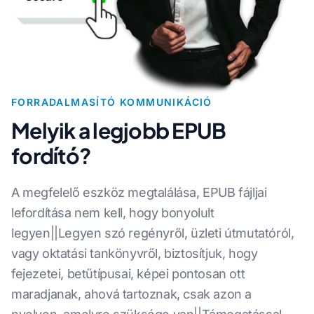
FORRADALMASÍTÓ KOMMUNIKÁCIÓ
Melyik a legjobb EPUB
fordító?
A megfelelő eszköz megtalálása, EPUB fájljai
lefordítása nem kell, hogy bonyolult
legyen||Legyen szó regényről, üzleti útmutatóról,
vagy oktatási tankönyvről, biztosítjuk, hogy
fejezetei, betűtípusai, képei pontosan ott
maradjanak, ahová tartoznak, csak azon a