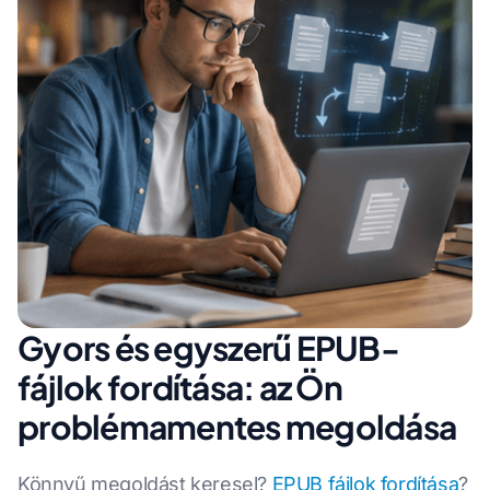
Gyors és egyszerű EPUB-
fájlok fordítása: az Ön
problémamentes megoldása
Könnyű megoldást keresel?
EPUB fájlok fordítása
?