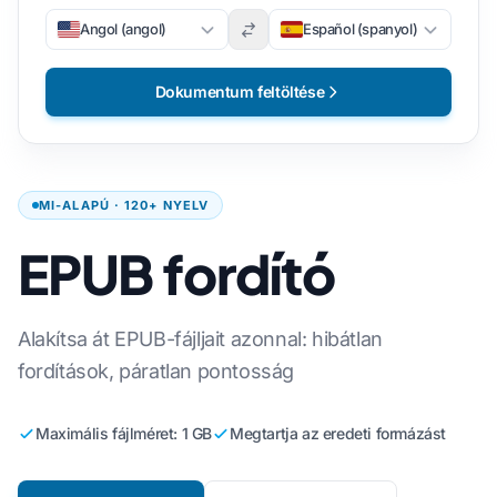
Angol (angol)
Español (spanyol)
Dokumentum feltöltése
MI-ALAPÚ · 120+ NYELV
EPUB fordító
Alakítsa át EPUB-fájljait azonnal: hibátlan
fordítások, páratlan pontosság
Maximális fájlméret: 1 GB
Megtartja az eredeti formázást