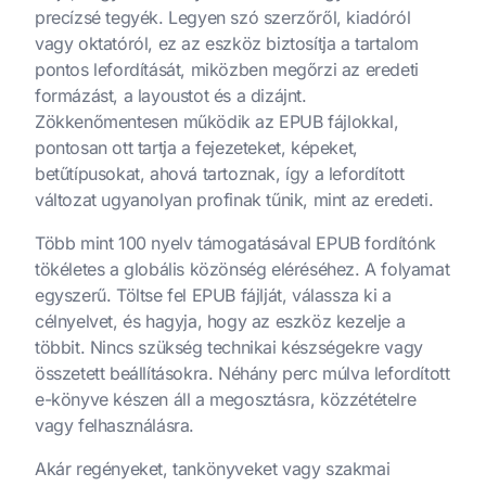
precízsé tegyék. Legyen szó szerzőről, kiadóról
vagy oktatóról, ez az eszköz biztosítja a tartalom
pontos lefordítását, miközben megőrzi az eredeti
formázást, a layoustot és a dizájnt.
Zökkenőmentesen működik az EPUB fájlokkal,
pontosan ott tartja a fejezeteket, képeket,
betűtípusokat, ahová tartoznak, így a lefordított
változat ugyanolyan profinak tűnik, mint az eredeti.
Több mint 100 nyelv támogatásával EPUB fordítónk
tökéletes a globális közönség eléréséhez. A folyamat
egyszerű. Töltse fel EPUB fájlját, válassza ki a
célnyelvet, és hagyja, hogy az eszköz kezelje a
többit. Nincs szükség technikai készségekre vagy
összetett beállításokra. Néhány perc múlva lefordított
e-könyve készen áll a megosztásra, közzétételre
vagy felhasználásra.
Akár regényeket, tankönyveket vagy szakmai