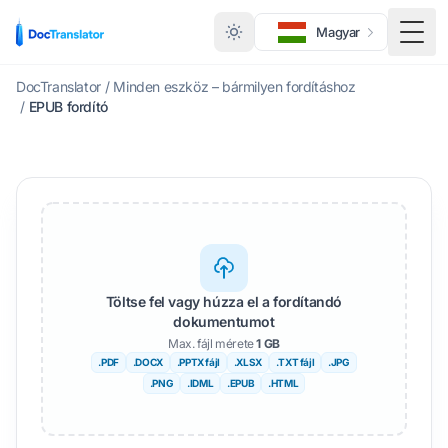
Magyar
Kapc
DocTranslator
/
Minden eszköz – bármilyen fordításhoz
/
EPUB fordító
Töltse fel vagy húzza el a fordítandó
dokumentumot
Max. fájl mérete
1 GB
.PDF
.DOCX
.PPTX fájl
.XLSX
.TXT fájl
.JPG
.PNG
.IDML
.EPUB
.HTML