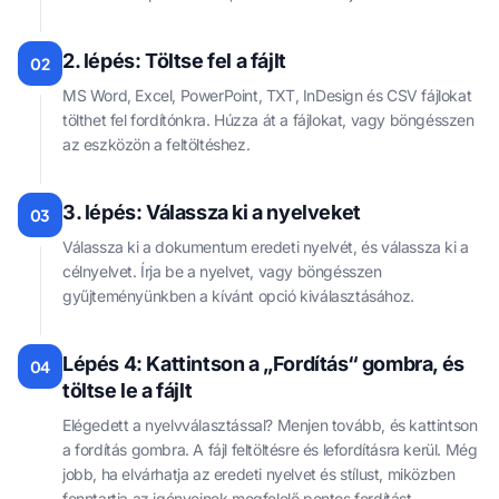
2. lépés: Töltse fel a fájlt
02
MS Word, Excel, PowerPoint, TXT, InDesign és CSV fájlokat
tölthet fel fordítónkra. Húzza át a fájlokat, vagy böngésszen
az eszközön a feltöltéshez.
3. lépés: Válassza ki a nyelveket
03
Válassza ki a dokumentum eredeti nyelvét, és válassza ki a
célnyelvet. Írja be a nyelvet, vagy böngésszen
gyűjteményünkben a kívánt opció kiválasztásához.
Lépés 4: Kattintson a „Fordítás“ gombra, és
04
töltse le a fájlt
Elégedett a nyelvválasztással? Menjen tovább, és kattintson
a fordítás gombra. A fájl feltöltésre és lefordításra kerül. Még
jobb, ha elvárhatja az eredeti nyelvet és stílust, miközben
fenntartja az igényeinek megfelelő pontos fordítást.