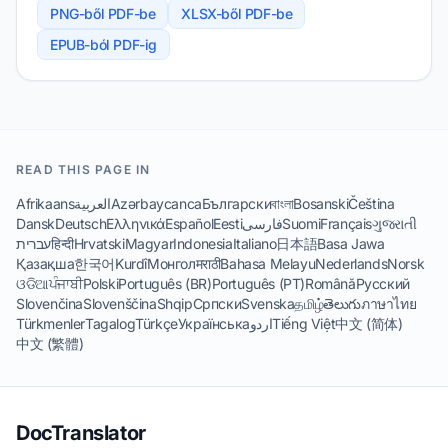
PNG-ből PDF-be
XLSX-ből PDF-be
EPUB-ból PDF-ig
READ THIS PAGE IN
Afrikaans
العربية
Azərbaycanca
Български
বাংলা
Bosanski
Čeština
Dansk
Deutsch
Ελληνικά
Español
Eesti
فارسی
Suomi
Français
ગુજરાતી
עברית
हिन्दी
Hrvatski
Magyar
Indonesia
Italiano
日本語
Basa Jawa
Қазақша
한국어
Kurdî
Монгол
मराठी
Bahasa Melayu
Nederlands
Norsk
ଓଡିଆ
ਪੰਜਾਬੀ
Polski
Português (BR)
Português (PT)
Română
Русский
Slovenčina
Slovenščina
Shqip
Српски
Svenska
தமிழ்
తెలుగు
ภาษาไทย
Türkmenler
Tagalog
Türkçe
Українська
اردو
Tiếng Việt
中文 (简体)
中文 (繁體)
DocTranslator