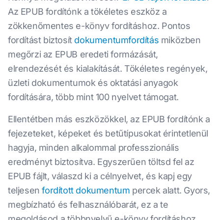
Az EPUB fordítónk a tökéletes eszköz a
zökkenőmentes e-könyv fordításhoz. Pontos
fordítást biztosít
dokumentumfordítás
miközben
megőrzi az EPUB eredeti formázását,
elrendezését és kialakítását. Tökéletes regények,
üzleti dokumentumok és oktatási anyagok
fordítására, több mint 100 nyelvet támogat.
Ellentétben más eszközökkel, az EPUB fordítónk a
fejezeteket, képeket és betűtípusokat érintetlenül
hagyja, minden alkalommal professzionális
eredményt biztosítva. Egyszerűen töltsd fel az
EPUB fájlt, válaszd ki a célnyelvet, és kapj egy
teljesen
fordított dokumentum
percek alatt. Gyors,
megbízható és felhasználóbarát, ez a te
megoldásod a többnyelvű e-könyv fordításhoz