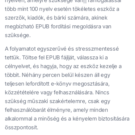
nyelven, amelyre szüksége van||Támogatással
több mint 100 nyelv esetén tökéletes eszköz a
szerzők, kiadók, és bárki számára, akinek
megbízható EPUB fordítási megoldásra van
szüksége.
A folyamatot egyszerűvé és stresszmentessé
tettük. Töltse fel EPUB fájlját, válassza ki a
célnyelvet, és hagyja, hogy az eszköz kezelje a
többit. Néhány percen belül készen áll egy
teljesen lefordított e-könyv megosztására,
közzétételére vagy felhasználására. Nincs
szükség műszaki szakértelemre, csak egy
felhasználóbarát élményre, amely minden
alkalommal a minőség és a kényelem biztosítására
összpontosít.