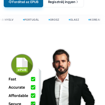
Fordítsd az EPUB
Regisztrálj ingyen
B NYELV
PORTUGÁL
OROSZ
OLASZ
KOREAI