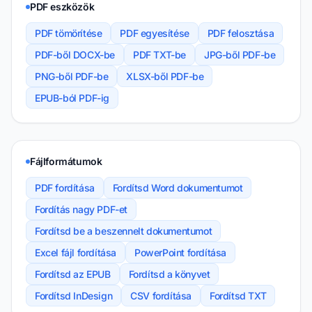
PDF eszközök
PDF tömörítése
PDF egyesítése
PDF felosztása
PDF-ből DOCX-be
PDF TXT-be
JPG-ből PDF-be
PNG-ből PDF-be
XLSX-ből PDF-be
EPUB-ból PDF-ig
Fájlformátumok
PDF fordítása
Fordítsd Word dokumentumot
Fordítás nagy PDF-et
Fordítsd be a beszennelt dokumentumot
Excel fájl fordítása
PowerPoint fordítása
Fordítsd az EPUB
Fordítsd a könyvet
Fordítsd InDesign
CSV fordítása
Fordítsd TXT