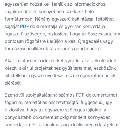
egyszerűen hozzá kell férniük az információkhoz
rugalmasabb és könnyebben szerkeszthető
formátumban. Néhány egyszerű kattintással feltöltheti
sajátját
PDF
dokumentálja és gyorsan konvertálja
egyszerű szöveggé, biztosítva, hogy az összes tartalom
pontosan rögzítésre kerüljön a kézi újragépelés vagy
formázási beállítások fáradságos gondja nélkül.
Akár kutatási célú idézeteket gyűjt ki, akár jelentéseket
készít, akár új projektekhez gyűjt tartalmat, eszközünk
hihetetlenül egyszerűvé teszi a szükséges információk
elérését
Ezenkívül szolgáltatásunk számos PDF-dokumentumot
fogad el, mérettől és összetettségtől függetlenül, így
biztosítva, hogy az egyszerű szöveges fájloktól a
bonyolultabb dokumentumokig mindent könnyedén
konvertáljon. Ez a rugalmasság ideális megoldást jelent