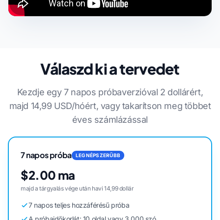
Válaszd ki a tervedet
Kezdje egy 7 napos próbaverzióval 2 dollárért,
majd 14,99 USD/hóért, vagy takarítson meg többet
éves számlázással
7 napos próba
LEGNÉPSZERŰBB
$2.00 ma
majd a tárgyalás vége után havi 14,99 dollár
7 napos teljes hozzáférésű próba
A próbaidőkorlát: 10 oldal vagy 3 000 szó