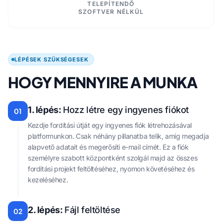
TELEPÍTENDŐ
SZOFTVER NÉLKÜL
LÉPÉSEK SZÜKSÉGESEK
HOGY MENNYIRE A MUNKA
1. lépés:
Hozz létre egy ingyenes fiókot
01
Kezdje fordítási útját egy ingyenes fiók létrehozásával
platformunkon. Csak néhány pillanatba telik, amíg megadja
alapvető adatait és megerősíti e-mail címét. Ez a fiók
személyre szabott központként szolgál majd az összes
fordítási projekt feltöltéséhez, nyomon követéséhez és
kezeléséhez.
2. lépés:
Fájl feltöltése
02