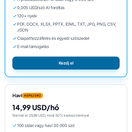
0,005 USD/szó AI fordítás
120+ nyelv
PDF, DOCX, XLSX, PPTX, IDML, TXT, JPG, PNG, CSV,
JSON
Csapathozzáférés és egyedi szószedet
E-mail támogatás
Kezdj el
Havi
NÉPSZERŰ
14,99 USD/hó
Normál ár 29,99 USD, most 50% kedvezménnyel
100 oldal vagy havi 30 000 szó