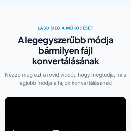
LÁSD MEG A MŰKÖDÉSÉT
A legegyszerűbb módja
bármilyen fájl
konvertálásának
Nézze meg ezt a rövid videót, hogy megtudja, mi a
legjobb módja a fájlok konvertálásának!