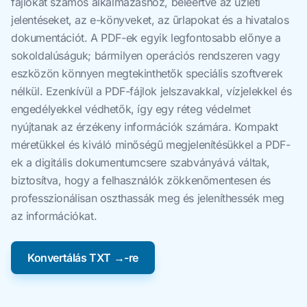
fájlokat számos alkalmazáshoz, beleértve az üzleti
jelentéseket, az e-könyveket, az űrlapokat és a hivatalos
dokumentációt. A PDF-ek egyik legfontosabb előnye a
sokoldalúságuk; bármilyen operációs rendszeren vagy
eszközön könnyen megtekinthetők speciális szoftverek
nélkül. Ezenkívül a PDF-fájlok jelszavakkal, vízjelekkel és
engedélyekkel védhetők, így egy réteg védelmet
nyújtanak az érzékeny információk számára. Kompakt
méretükkel és kiváló minőségű megjelenítésükkel a PDF-
ek a digitális dokumentumcsere szabványává váltak,
biztosítva, hogy a felhasználók zökkenőmentesen és
professzionálisan oszthassák meg és jeleníthessék meg
az információkat.
Konvertálás TXT →-re