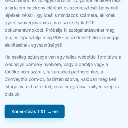
készülékére. Ez az egyszerűsített folyamat lehetővé teszi
a tartalom hatékony elérését és szerkesztését bonyolult
lépések nélkül, így ideális mindazok számára, akiknek
gyors szövegkivonásra van szükségük PDF
dokumentumokból. Próbálja ki szolgáltatásunkat még
ma, és tapasztalja meg PDF-jei szerkeszthető szöveggé
alakításának egyszerűségét!
Ha esetleg szüksége van egy teljes weboldal fordításra a
webhelye bármely nyelvére, vagy a barátja vagy a
főnöke nem számít, felkeresheti partnereinket, a
Conveythis.com-ot, őszintén szólva, valóban meg kell
látogatnia ezt az oldalt, csak hogy lássa, milyen szép az
oldaluk.
Konvertálás TXT →-re