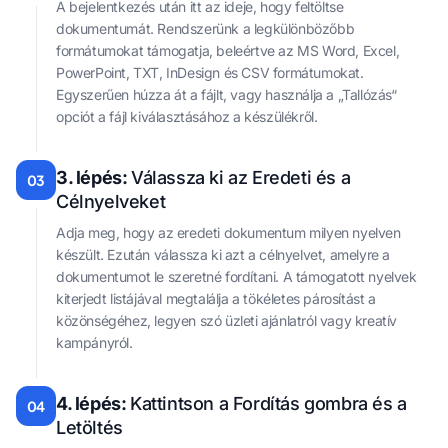
A bejelentkezés után itt az ideje, hogy feltöltse
dokumentumát. Rendszerünk a legkülönbözőbb
formátumokat támogatja, beleértve az MS Word, Excel,
PowerPoint, TXT, InDesign és CSV formátumokat.
Egyszerűen húzza át a fájlt, vagy használja a „Tallózás“
opciót a fájl kiválasztásához a készülékről.
3. lépés:
Válassza ki az Eredeti és a
03
Célnyelveket
Adja meg, hogy az eredeti dokumentum milyen nyelven
készült. Ezután válassza ki azt a célnyelvet, amelyre a
dokumentumot le szeretné fordítani. A támogatott nyelvek
kiterjedt listájával megtalálja a tökéletes párosítást a
közönségéhez, legyen szó üzleti ajánlatról vagy kreatív
kampányról.
4. lépés:
Kattintson a Fordítás gombra és a
04
Letöltés