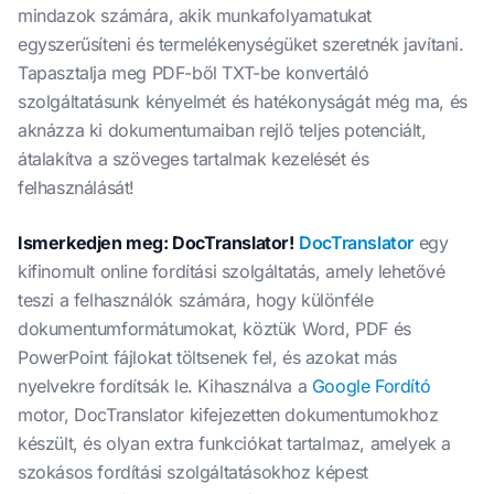
mindazok számára, akik munkafolyamatukat
egyszerűsíteni és termelékenységüket szeretnék javítani.
Tapasztalja meg PDF-ből TXT-be konvertáló
szolgáltatásunk kényelmét és hatékonyságát még ma, és
aknázza ki dokumentumaiban rejlő teljes potenciált,
átalakítva a szöveges tartalmak kezelését és
felhasználását!
Ismerkedjen meg: DocTranslator!
DocTranslator
egy
kifinomult online fordítási szolgáltatás, amely lehetővé
teszi a felhasználók számára, hogy különféle
dokumentumformátumokat, köztük Word, PDF és
PowerPoint fájlokat töltsenek fel, és azokat más
nyelvekre fordítsák le. Kihasználva a
Google Fordító
motor, DocTranslator kifejezetten dokumentumokhoz
készült, és olyan extra funkciókat tartalmaz, amelyek a
szokásos fordítási szolgáltatásokhoz képest