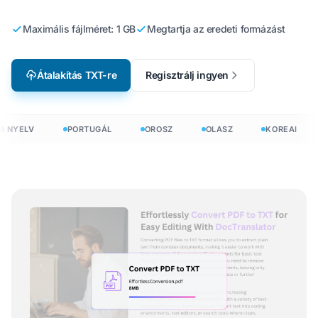
Maximális fájlméret: 1 GB
Megtartja az eredeti formázást
Átalakítás TXT-re
Regisztrálj ingyen
 NYELV
PORTUGÁL
OROSZ
OLASZ
KOREAI