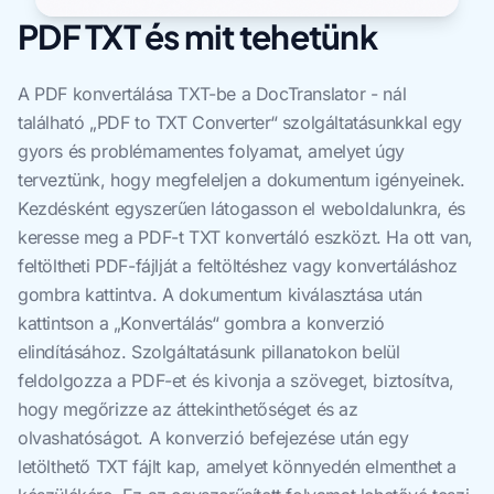
PDF TXT és mit tehetünk
A PDF konvertálása TXT-be a DocTranslator - nál
található „PDF to TXT Converter“ szolgáltatásunkkal egy
gyors és problémamentes folyamat, amelyet úgy
terveztünk, hogy megfeleljen a dokumentum igényeinek.
Kezdésként egyszerűen látogasson el weboldalunkra, és
keresse meg a PDF-t TXT konvertáló eszközt. Ha ott van,
feltöltheti PDF-fájlját a feltöltéshez vagy konvertáláshoz
gombra kattintva. A dokumentum kiválasztása után
kattintson a „Konvertálás“ gombra a konverzió
elindításához. Szolgáltatásunk pillanatokon belül
feldolgozza a PDF-et és kivonja a szöveget, biztosítva,
hogy megőrizze az áttekinthetőséget és az
olvashatóságot. A konverzió befejezése után egy
letölthető TXT fájlt kap, amelyet könnyedén elmenthet a