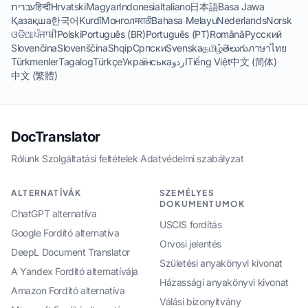
עברית
हिन्दी
Hrvatski
Magyar
Indonesia
Italiano
日本語
Basa Jawa
Қазақша
한국어
Kurdî
Монгол
मराठी
Bahasa Melayu
Nederlands
Norsk
ଓଡିଆ
ਪੰਜਾਬੀ
Polski
Português (BR)
Português (PT)
Română
Русский
Slovenčina
Slovenščina
Shqip
Српски
Svenska
தமிழ்
తెలుగు
ภาษาไทย
Türkmenler
Tagalog
Türkçe
Українська
اردو
Tiếng Việt
中文 (简体)
中文 (繁體)
DocTranslator
Rólunk
·
Szolgáltatási feltételek
·
Adatvédelmi szabályzat
ALTERNATÍVÁK
SZEMÉLYES
DOKUMENTUMOK
ChatGPT alternatíva
USCIS fordítás
Google Fordító alternatíva
Orvosi jelentés
DeepL Document Translator
Születési anyakönyvi kivonat
A Yandex Fordító alternatívája
Házassági anyakönyvi kivonat
Amazon Fordító alternatíva
Válási bizonyítvány