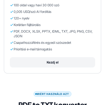
100 oldal vagy havi 30 000 szó
0,005 USD/szó AI fordítás
120+ nyelv
Korlátlan fájltárolás
PDF, DOCX, XLSX, PPTX, IDML, TXT, JPG, PNG, CSV,
JSON
Csapathozzáférés és egyedi szószedet
Prioritási e-mail támogatás
Kezdj el
MIÉRT HASZNÁLD AZT
PDF to TXT konverter