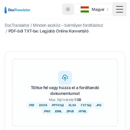
Magyar
Kapc
DocTranslator
/
Minden eszköz – bármilyen fordításhoz
/
PDF-ből TXT-be: Legjobb Online Konvertáló
Töltse fel vagy húzza el a fordítandó
dokumentumot
Max. fájl mérete
1 GB
.PDF
.DOCX
.PPTX fájl
.XLSX
.TXT fájl
.JPG
.PNG
.IDML
.EPUB
.HTML