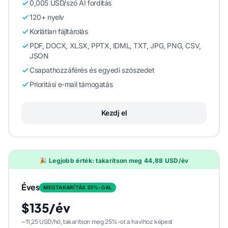
0,005 USD/szó AI fordítás
120+ nyelv
Korlátlan fájltárolás
PDF, DOCX, XLSX, PPTX, IDML, TXT, JPG, PNG, CSV,
JSON
Csapathozzáférés és egyedi szószedet
Prioritási e-mail támogatás
Kezdj el
🎉 Legjobb érték: takarítson meg 44,88 USD/év
Éves
MEGTAKARÍTÁS 25%-GAL
$135/év
~11,25 USD/hó, takarítson meg 25%-ot a havihoz képest