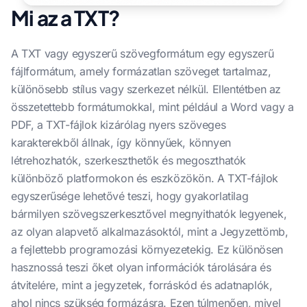
Mi az a TXT?
A TXT vagy egyszerű szövegformátum egy egyszerű
fájlformátum, amely formázatlan szöveget tartalmaz,
különösebb stílus vagy szerkezet nélkül. Ellentétben az
összetettebb formátumokkal, mint például a Word vagy a
PDF, a TXT-fájlok kizárólag nyers szöveges
karakterekből állnak, így könnyűek, könnyen
létrehozhatók, szerkeszthetők és megoszthatók
különböző platformokon és eszközökön. A TXT-fájlok
egyszerűsége lehetővé teszi, hogy gyakorlatilag
bármilyen szövegszerkesztővel megnyithatók legyenek,
az olyan alapvető alkalmazásoktól, mint a Jegyzettömb,
a fejlettebb programozási környezetekig. Ez különösen
hasznossá teszi őket olyan információk tárolására és
átvitelére, mint a jegyzetek, forráskód és adatnaplók,
ahol nincs szükség formázásra. Ezen túlmenően, mivel