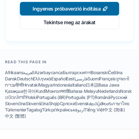
Ingyenes próbaverzió indítása
Tekintse meg az árakat
READ THIS PAGE IN
Afrikaans
العربية
Azərbaycanca
Български
বাংলা
Bosanski
Čeština
Dansk
Deutsch
Ελληνικά
Español
Eesti
فارسی
Suomi
Français
ગુજરાતી
עברית
हिन्दी
Hrvatski
Magyar
Indonesia
Italiano
日本語
Basa Jawa
Қазақша
한국어
Kurdî
Монгол
मराठी
Bahasa Melayu
Nederlands
Norsk
ଓଡିଆ
ਪੰਜਾਬੀ
Polski
Português (BR)
Português (PT)
Română
Русский
Slovenčina
Slovenščina
Shqip
Српски
Svenska
தமிழ்
తెలుగు
ภาษาไทย
Türkmenler
Tagalog
Türkçe
Українська
اردو
Tiếng Việt
中文 (简体)
中文 (繁體)