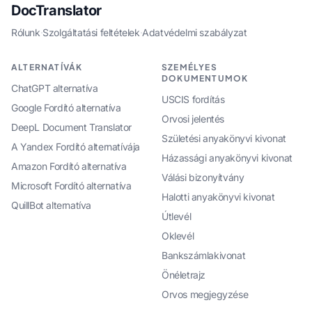
DocTranslator
Rólunk
·
Szolgáltatási feltételek
·
Adatvédelmi szabályzat
ALTERNATÍVÁK
SZEMÉLYES
DOKUMENTUMOK
ChatGPT alternatíva
USCIS fordítás
Google Fordító alternatíva
Orvosi jelentés
DeepL Document Translator
Születési anyakönyvi kivonat
A Yandex Fordító alternatívája
Házassági anyakönyvi kivonat
Amazon Fordító alternatíva
Válási bizonyítvány
Microsoft Fordító alternatíva
Halotti anyakönyvi kivonat
QuillBot alternatíva
Útlevél
Oklevél
Bankszámlakivonat
Önéletrajz
Orvos megjegyzése