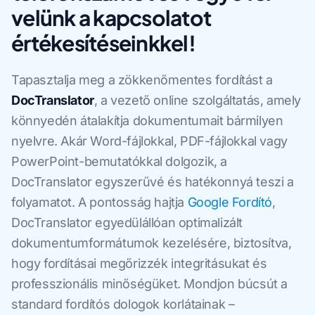
velünk a kapcsolatot
értékesítéseinkkel!
Tapasztalja meg a zökkenőmentes fordítást a
DocTranslator
, a vezető online szolgáltatás, amely
könnyedén átalakítja dokumentumait bármilyen
nyelvre. Akár Word-fájlokkal, PDF-fájlokkal vagy
PowerPoint-bemutatókkal dolgozik, a
DocTranslator egyszerűvé és hatékonnyá teszi a
folyamatot. A pontosság hajtja
Google Fordító
,
DocTranslator egyedülállóan optimalizált
dokumentumformátumok kezelésére, biztosítva,
hogy fordításai megőrizzék integritásukat és
professzionális minőségüket. Mondjon búcsút a
standard fordítós dologok korlátainak –