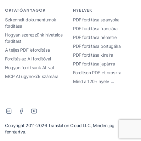
OKTATÓANYAGOK
NYELVEK
Szkennelt dokumentumok
PDF fordítása spanyolra
fordítása
PDF fordítása franciára
Hogyan szerezzünk hivatalos
PDF fordítása németre
fordítást
PDF fordítása portugálra
A teljes PDF lefordítása
PDF fordítása kínaira
Fordítás az AI fordítóval
PDF fordítása japánra
Hogyan fordítsunk AI-val
Fordítson PDF-et oroszra
MCP AI ügynökök számára
Mind a 120+ nyelv →
Copyright 2011-2026 Translation Cloud LLC, Minden jog
fenntartva.