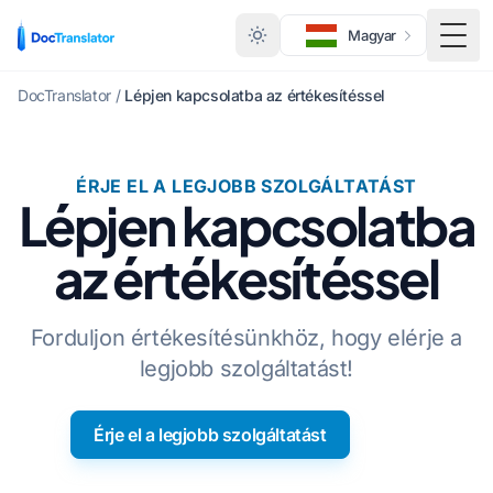
Magyar
Menü
DocTranslator
/
Lépjen kapcsolatba az értékesítéssel
ÉRJE EL A LEGJOBB SZOLGÁLTATÁST
Lépjen kapcsolatba
az értékesítéssel
Forduljon értékesítésünkhöz, hogy elérje a
legjobb szolgáltatást!
Érje el a legjobb szolgáltatást