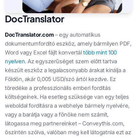
DocTranslator
DocTranslator.com
– egy automatikus
dokumentumfordító eszköz, amely bármilyen PDF,
Word vagy Excel fájlt konvertál
több mint 100
nyelven
. Az egyszerűséget szem előtt tartva
készült eszköz a legalacsonyabb árakat kínálja a
Földön, akár 0,005 USD/szó ártól kezdve. Ez
töredéke a professzionális emberi fordítás
költségeinek. Ha esetleg szüksége van egy teljes
weboldal fordításra a webhelye bármely nyelvére,
vagy a barátja vagy a főnöke nem számít,
látogassa meg partnereinket – Conveythis.com,
őszintén szólva, valóban meg kell látogatnia ezt az