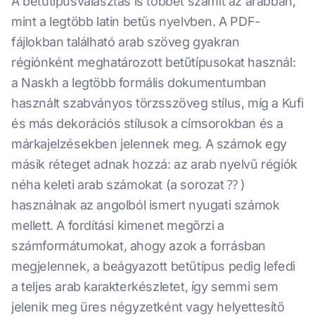
A betűtípusválasztás is többet számít az arabban,
mint a legtöbb latin betűs nyelvben. A PDF-
fájlokban található arab szöveg gyakran
régiónként meghatározott betűtípusokat használ:
a Naskh a legtöbb formális dokumentumban
használt szabványos törzsszöveg stílus, míg a Kufi
és más dekorációs stílusok a címsorokban és a
márkajelzésekben jelennek meg. A számok egy
másik réteget adnak hozzá: az arab nyelvű régiók
néha keleti arab számokat (a sorozat ⁇ )
használnak az angolból ismert nyugati számok
mellett. A fordítási kimenet megőrzi a
számformátumokat, ahogy azok a forrásban
megjelennek, a beágyazott betűtípus pedig lefedi
a teljes arab karakterkészletet, így semmi sem
jelenik meg üres négyzetként vagy helyettesítő