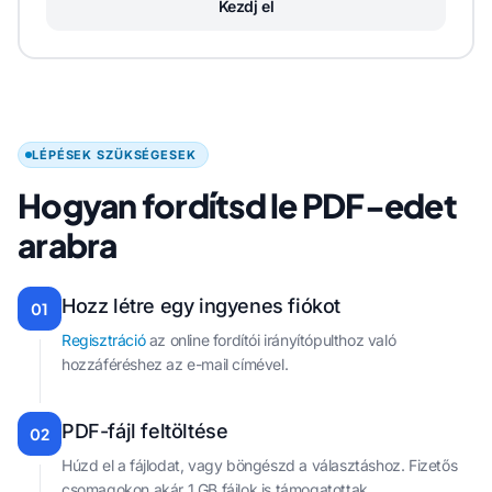
Kezdj el
LÉPÉSEK SZÜKSÉGESEK
Hogyan fordítsd le PDF-edet
arabra
Hozz létre egy ingyenes fiókot
01
Regisztráció
az online fordítói irányítópulthoz való
hozzáféréshez az e-mail címével.
PDF-fájl feltöltése
02
Húzd el a fájlodat, vagy böngészd a választáshoz. Fizetős
csomagokon akár 1 GB fájlok is támogatottak.