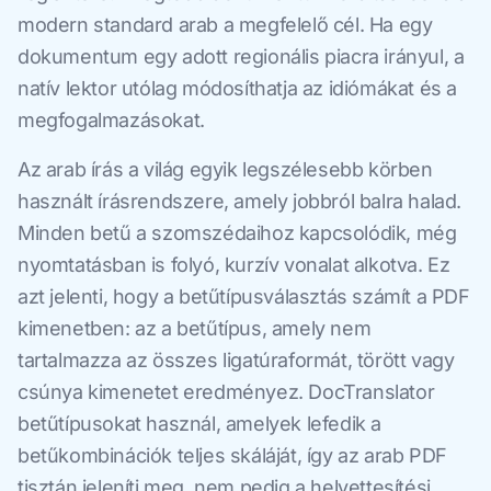
modern standard arab a megfelelő cél. Ha egy
dokumentum egy adott regionális piacra irányul, a
natív lektor utólag módosíthatja az idiómákat és a
megfogalmazásokat.
Az arab írás a világ egyik legszélesebb körben
használt írásrendszere, amely jobbról balra halad.
Minden betű a szomszédaihoz kapcsolódik, még
nyomtatásban is folyó, kurzív vonalat alkotva. Ez
azt jelenti, hogy a betűtípusválasztás számít a PDF
kimenetben: az a betűtípus, amely nem
tartalmazza az összes ligatúraformát, törött vagy
csúnya kimenetet eredményez. DocTranslator
betűtípusokat használ, amelyek lefedik a
betűkombinációk teljes skáláját, így az arab PDF
tisztán jeleníti meg, nem pedig a helyettesítési