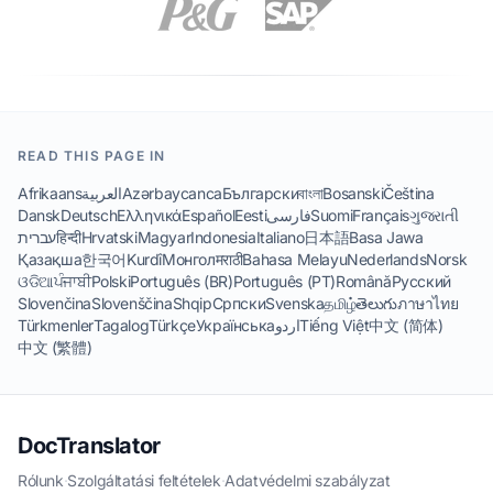
READ THIS PAGE IN
Afrikaans
العربية
Azərbaycanca
Български
বাংলা
Bosanski
Čeština
Dansk
Deutsch
Ελληνικά
Español
Eesti
فارسی
Suomi
Français
ગુજરાતી
עברית
हिन्दी
Hrvatski
Magyar
Indonesia
Italiano
日本語
Basa Jawa
Қазақша
한국어
Kurdî
Монгол
मराठी
Bahasa Melayu
Nederlands
Norsk
ଓଡିଆ
ਪੰਜਾਬੀ
Polski
Português (BR)
Português (PT)
Română
Русский
Slovenčina
Slovenščina
Shqip
Српски
Svenska
தமிழ்
తెలుగు
ภาษาไทย
Türkmenler
Tagalog
Türkçe
Українська
اردو
Tiếng Việt
中文 (简体)
中文 (繁體)
DocTranslator
Rólunk
·
Szolgáltatási feltételek
·
Adatvédelmi szabályzat