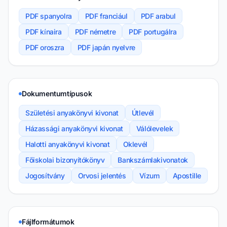
PDF spanyolra
PDF franciául
PDF arabul
PDF kínaira
PDF németre
PDF portugálra
PDF oroszra
PDF japán nyelvre
Dokumentumtípusok
Születési anyakönyvi kivonat
Útlevél
Házassági anyakönyvi kivonat
Válólevelek
Halotti anyakönyvi kivonat
Oklevél
Főiskolai bizonyítókönyv
Bankszámlakivonatok
Jogosítvány
Orvosi jelentés
Vízum
Apostille
Fájlformátumok