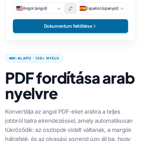
Angol (angol)
Español (spanyol)
Dokumentum feltöltése
MI-ALAPÚ · 120+ NYELV
PDF fordítása arab
nyelvre
Konvertálja az angol PDF-eket arabra a teljes
jobbról balra elrendezéssel, amely automatikusan
tükröződik: az oszlopok oldalt váltanak, a margók
hátrafelé, és az olvasási sorrend úgy áll be, hogy