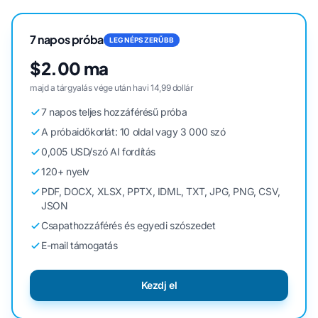
7 napos próba
LEGNÉPSZERŰBB
$2.00 ma
majd a tárgyalás vége után havi 14,99 dollár
7 napos teljes hozzáférésű próba
A próbaidőkorlát: 10 oldal vagy 3 000 szó
0,005 USD/szó AI fordítás
120+ nyelv
PDF, DOCX, XLSX, PPTX, IDML, TXT, JPG, PNG, CSV,
JSON
Csapathozzáférés és egyedi szószedet
E-mail támogatás
Kezdj el