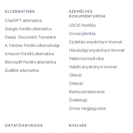
ALTERNATÍVÁK
SZEMÉLYES
DOKUMENTUMOK
ChatGPT alternatíva
USCIS fordítás
Google Fordító alternatíva
Orvosi jelentés
DeepL Document Translator
Születési anyakönyvi kivonat
A Yandex Fordító alternatívája
Házassági anyakönyvi kivonat
Amazon Fordító alternatíva
Válási bizonyítvány
Microsoft Fordító alternatíva
Halotti anyakönyvi kivonat
QuillBot alternatíva
Útlevél
Oklevél
Bankszámlakivonat
Önéletrajz
Orvos megjegyzése
OKTATÓANYAGOK
NYELVEK