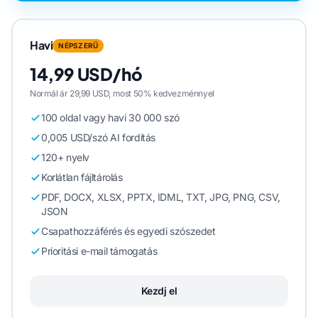
Havi
NÉPSZERŰ
14,99 USD/hó
Normál ár 29,99 USD, most 50% kedvezménnyel
100 oldal vagy havi 30 000 szó
0,005 USD/szó AI fordítás
120+ nyelv
Korlátlan fájltárolás
PDF, DOCX, XLSX, PPTX, IDML, TXT, JPG, PNG, CSV,
JSON
Csapathozzáférés és egyedi szószedet
Prioritási e-mail támogatás
Kezdj el