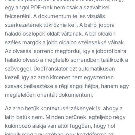
egy angol PDF-nek nem csak a szavait kell
felcserélni. A dokumentum teljes vizuális
szerkezetének tükröznie kell. A balról jobbra
haladó oszlopok oldalt váltanak. A bal oldalon
széles margók a jobb oldalon szélesekké válnak.
Az olvasási sorrend megfordul, így a jobbról balra
haladó olvasó a megfelelő sorrendben találkozik a
szöveggel. DocTranslator ezt automatikusan
kezeli, így az arab kimenet nem egyszerűen
szavak beillesztése a régi angol héjba, hanem egy
megfelelően orientált dokumentum.
Az arab betűk kontextusérzékenyek is, ahogy a
latin betűk nem. Minden betűnek legfeljebb négy
különböző alakja van attól függően, hogy hol
jelenik meg egy szóban: egy kezdőforma az