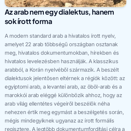
Az arab nem egy dialektus, hanem
sok írott forma
A modern standard arab a hivatalos írott nyelv,
amelyet 22 arab többségű országban osztanak
meg, hivatalos dokumentumokban, hírekben és
hivatalos levelezésben használják. A klasszikus
arabból, a Korán nyelvéből származik. A beszélt
dialektusok jelentősen eltérnek a régiók között: az
egyiptomi arab, a levantei arab, az öböl-arab és a
marokkói arab eléggé különbözik ahhoz, hogy az
arab világ ellentétes végeiről beszélők néha
nehezen értik meg egymást a beszélgetés során,
mégis mindegyiknek ugyanaz az írott formális
regisztere. A legtöbb dokumentumfordítási célra a