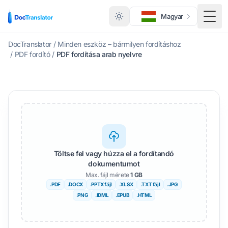
Magyar
Kapc
DocTranslator
/
Minden eszköz – bármilyen fordításhoz
/
PDF fordító
/
PDF fordítása arab nyelvre
Töltse fel vagy húzza el a fordítandó
dokumentumot
Max. fájl mérete
1 GB
.PDF
.DOCX
.PPTX fájl
.XLSX
.TXT fájl
.JPG
.PNG
.IDML
.EPUB
.HTML