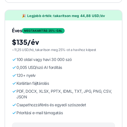
🎉 Legjobb érték: takarítson meg 44,88 USD/év
Éves
MEGTAKARÍTÁS 25%-GAL
$135/év
~11,25 USD/hó, takarítson meg 25%-ot a havihoz képest
100 oldal vagy havi 30 000 szó
0,005 USD/szó AI fordítás
120+ nyelv
Korlátlan fájltárolás
PDF, DOCX, XLSX, PPTX, IDML, TXT, JPG, PNG, CSV,
JSON
Csapathozzáférés és egyedi szószedet
Prioritási e-mail támogatás