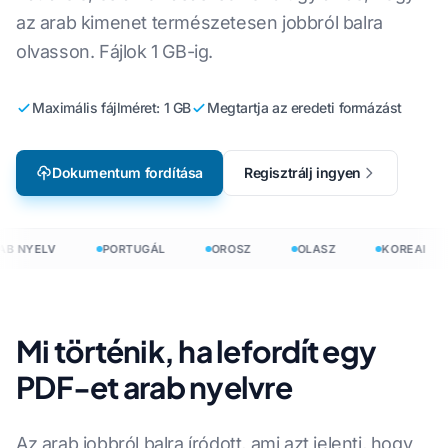
az arab kimenet természetesen jobbról balra
olvasson. Fájlok 1 GB-ig.
Maximális fájlméret: 1 GB
Megtartja az eredeti formázást
Dokumentum fordítása
Regisztrálj ingyen
B NYELV
PORTUGÁL
OROSZ
OLASZ
KOREAI
Mi történik, ha lefordít egy
PDF-et arab nyelvre
Az arab jobbról balra íródott, ami azt jelenti, hogy