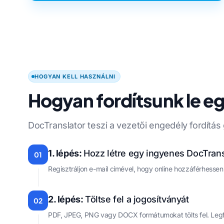
HOGYAN KELL HASZNÁLNI
Hogyan fordítsunk le e
DocTranslator teszi a vezetői engedély fordítás
1. lépés:
Hozz létre egy ingyenes DocTransl
01
Regisztráljon e-mail címével, hogy online hozzáférhess
2. lépés:
Töltse fel a jogosítványát
02
PDF, JPEG, PNG vagy DOCX formátumokat tölts fel. Legfe