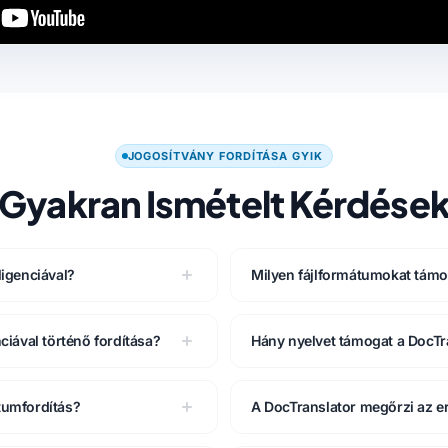
JOGOSÍTVÁNY FORDÍTÁSA GYIK
Gyakran Ismételt Kérdése
ligenciával?
Milyen fájlformátumokat támo
iával történő fordítása?
Hány nyelvet támogat a DocTr
tumfordítás?
A DocTranslator megőrzi az 