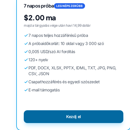
7 napos próba
LEGNÉPSZERŰBB
$2.00 ma
majd a tárgyalás vége után havi 14,99 dollár
7 napos teljes hozzáférésű próba
A próbaidőkorlát: 10 oldal vagy 3 000 szó
0,005 USD/szó AI fordítás
120+ nyelv
PDF, DOCX, XLSX, PPTX, IDML, TXT, JPG, PNG,
CSV, JSON
Csapathozzáférés és egyedi szószedet
E-mail támogatás
Kezdj el