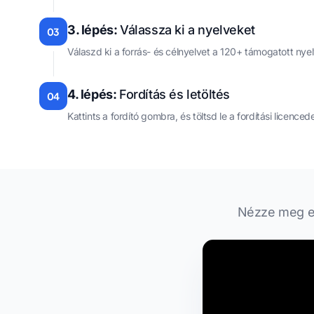
3. lépés:
Válassza ki a nyelveket
03
Válaszd ki a forrás- és célnyelvet a 120+ támogatott nyel
4. lépés:
Fordítás és letöltés
04
Kattints a fordító gombra, és töltsd le a fordítási licence
Nézze meg ezt