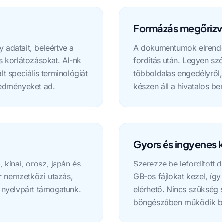
Formázás megőriz
 adatait, beleértve a
A dokumentumok elrende
és korlátozásokat. AI-nk
fordítás után. Legyen s
 speciális terminológiát
többoldalas engedélyről, 
redményeket ad.
készen áll a hivatalos be
Gyors és ingyenes 
, kínai, orosz, japán és
Szerezze be lefordított 
r nemzetközi utazás,
GB-os fájlokat kezel, 
nyelvpárt támogatunk.
elérhető. Nincs szükség 
böngészőben működik b