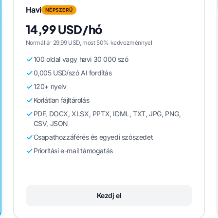
Havi
NÉPSZERŰ
14,99 USD/hó
Normál ár 29,99 USD, most 50% kedvezménnyel
100 oldal vagy havi 30 000 szó
0,005 USD/szó AI fordítás
120+ nyelv
Korlátlan fájltárolás
PDF, DOCX, XLSX, PPTX, IDML, TXT, JPG, PNG,
CSV, JSON
Csapathozzáférés és egyedi szószedet
Prioritási e-mail támogatás
Kezdj el