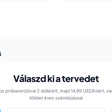
s
Válaszd ki a tervedet
s próbaverzióval 2 dollárért, majd 14,99 USD/hóért, v
többet éves számlázással