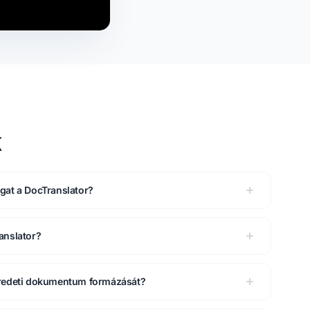
k
gat a DocTranslator?
anslator?
eredeti dokumentum formázását?