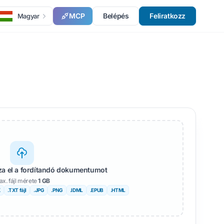
MCP
Belépés
Feliratkozz
Magyar
zza el a fordítandó dokumentumot
x. fájl mérete
1 GB
X
.TXT fájl
.JPG
.PNG
.IDML
.EPUB
.HTML