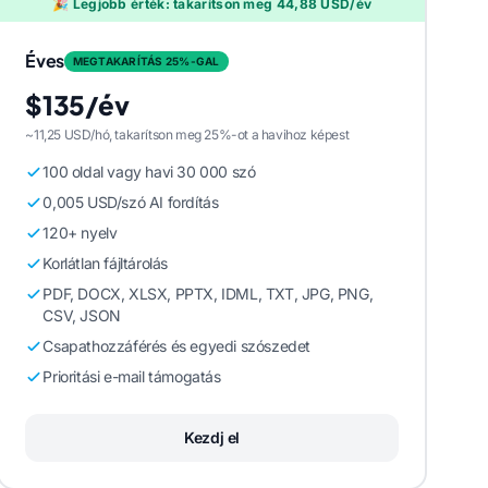
🎉 Legjobb érték: takarítson meg 44,88 USD/év
Éves
MEGTAKARÍTÁS 25%-GAL
$135/év
~11,25 USD/hó, takarítson meg 25%-ot a havihoz képest
100 oldal vagy havi 30 000 szó
0,005 USD/szó AI fordítás
120+ nyelv
Korlátlan fájltárolás
PDF, DOCX, XLSX, PPTX, IDML, TXT, JPG, PNG,
CSV, JSON
Csapathozzáférés és egyedi szószedet
Prioritási e-mail támogatás
Kezdj el