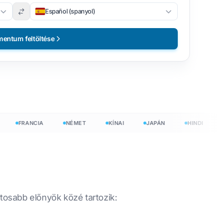
Español (spanyol)
entum feltöltése
FRANCIA
NÉMET
KÍNAI
JAPÁN
HINDI
en
ntosabb előnyök közé tartozik: