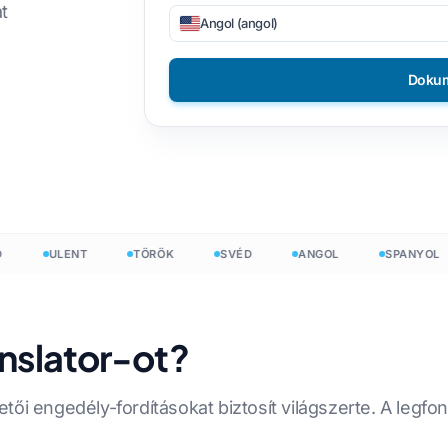
t
Angol (angol)
dítása
DOCX-ről TXT-re
Vietnami
Filippínó
JSON-t
EPUB-ból PDF-ig
Olasz
Finn
Dokum
Fényesít
Bolgár
zám
Ukrán
Magyar
mláló
Latin
Zulu
Cseh
Joruba
ULENT
TÖRÖK
SVÉD
ANGOL
SPANYOL
zószám
ír
Mind a 120+ nyelv →
Hmong
Kezdj ingyen
anslator-ot?
Kezdj ingy
ői engedély-fordításokat biztosít világszerte. A legfo