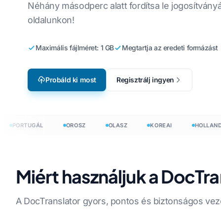
Néhány másodperc alatt fordítsa le jogosítványá
Gyártás
CSV-fájlok for
Angolról koreaira
oldalunkon!
Videojáték Lokalizáció
Fordítsa le a 
Angolról arabra
e-Learning
Maximális fájlméret: 1 GB
Megtartja az eredeti formázást
HTML-fordító
Angolról törökre
InDesign szós
Angolról indonézre
Probáld ki most
Regisztrálj ingyen
.DOCX szószá
elvre
Angolról hindire
Excel fájlszám
Angolról urdura
PORTUGÁL
OROSZ
OLASZ
KOREAI
HOLLAND
PowerPoint s
umokat 120+ nyelven
Miért használjuk a DocTr
rdítson dokumentumokat 120+ nyelven
A DocTranslator gyors, pontos és biztonságos vezet