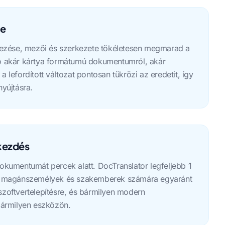
ve
zése, mezői és szerkezete tökéletesen megmarad a
zó akár kártya formátumú dokumentumról, akár
a lefordított változat pontosan tükrözi az eredetit, így
nyújtásra.
kezdés
dokumentumát percek alatt. DocTranslator legfeljebb 1
így magánszemélyek és szakemberek számára egyaránt
szoftvertelepítésre, és bármilyen modern
ármilyen eszközön.