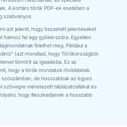
ek. A kortárs török PDF-ek esetében a
ig szabványos.
ami azt jelenti, hogy összetett jelentéseket
at halmoz fel egy gyökérszóra. Egyetlen
tagmondatnak felelhet meg. Például a
ediniz“ (azt mondtad, hogy Törökországból
lemet tömörít az igealakba. Ez az
nti, hogy a török mondatok rövidebbek
 a szószámban, de hosszabbak az egyes
 szövegre méretezett táblázatcellákat és
folyatni, hogy illeszkedjenek a hosszabb