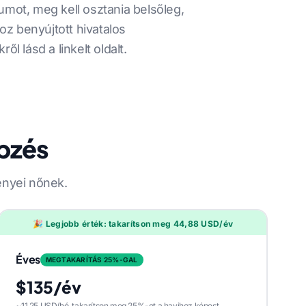
umot, meg kell osztania belsőleg,
z benyújtott hivatalos
l lásd a linkelt oldalt.
épzés
gényei nőnek.
🎉 Legjobb érték: takarítson meg 44,88 USD/év
Éves
MEGTAKARÍTÁS 25%-GAL
$135/év
~11,25 USD/hó, takarítson meg 25%-ot a havihoz képest