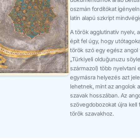
oszmán fordítókat igényeln
latin alapú szkript mindvég
A török agglutinatív nyelv, 
épít fel úgy, hogy utótagok
török szó egy egész angol 
„Türkiyeli olduğunuzu söyl
származol) több nyelvtani e
egymásra helyezés azt jele
lehetnek, mint az angolok
szavak hosszában. Az angol
szövegdobozokat újra kell 
török szavakhoz.