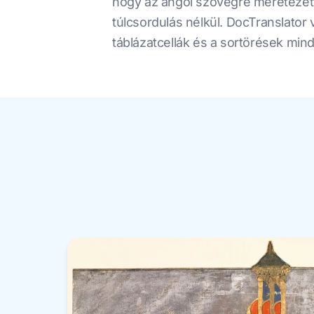
hogy az angol szövegre méretezett
túlcsordulás nélkül. DocTranslator 
táblázatcellák és a sortörések mind