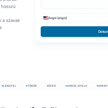
n hosszú
ítása
DOCX-ről TXT-re
ietnami
Filippínó
SON-t
EPUB to PDF
Angol (angol)
lasz
Finn
k a szavak
a
ényesít
Bolgár
Dokum
ám
krán
Magyar
láló
atin
Zulu
seh
Joruba
ószám
Mind a 120+ nyelv →
mong
Kezdj szabadon
ENGYEL
TÖRÖK
SVÉD
ANGOL NYELV
SPANYOL
Kezdj szabadon