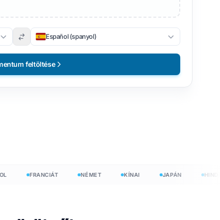
Español (spanyol)
entum feltöltése
FRANCIÁT
NÉMET
KÍNAI
JAPÁN
HINDI