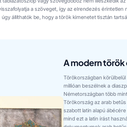
 táblázatoszlop vagy szövegdoboz nem illeszkedik az a
visszafolyatja a szöveget, így az elrendezés érintetle
 úgy állíthatók be, hogy a török kimenetet tisztán tarts
A modern török 
Törökországban körülbelül 
millióan beszélnek a dias
Németországban több mint 3
Törökország az arab betűs
szabott latin alapú ábécé
mind ezt a latin írást haszn
dokumentumok arab betűs r