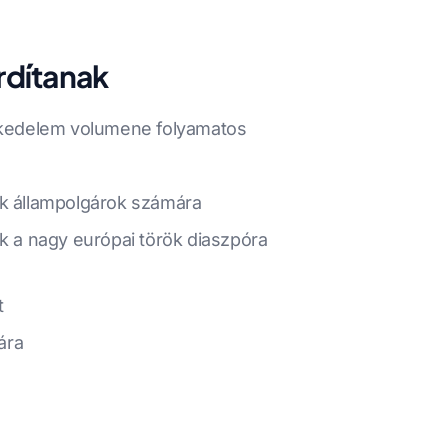
rdítanak
eskedelem volumene folyamatos
k állampolgárok számára
k a nagy európai török diaszpóra
t
ára