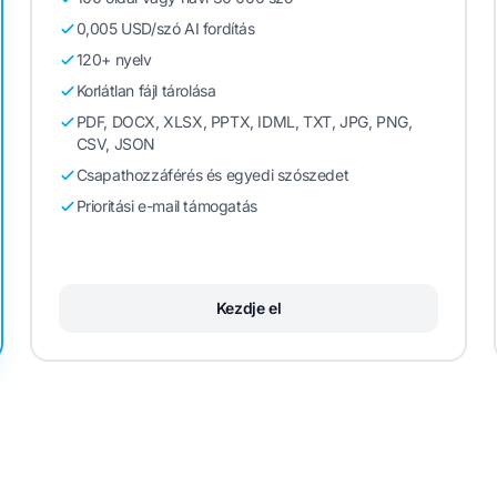
0,005 USD/szó AI fordítás
120+ nyelv
Korlátlan fájl tárolása
PDF, DOCX, XLSX, PPTX, IDML, TXT, JPG, PNG,
CSV, JSON
Csapathozzáférés és egyedi szószedet
Prioritási e-mail támogatás
Kezdje el