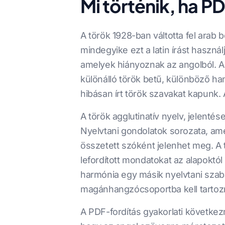
Mi történik, ha PD
A török 1928-ban váltotta fel ara
mindegyike ezt a latin írást haszná
amelyek hiányoznak az angolból. A l
különálló török betű, különböző ha
hibásan írt török szavakat kapunk
A török agglutinatív nyelv, jelenté
Nyelvtani gondolatok sorozata, amel
összetett szóként jelenhet meg. A tö
lefordított mondatokat az alapoktó
harmónia egy másik nyelvtani szab
magánhangzócsoportba kell tartozn
A PDF-fordítás gyakorlati következ