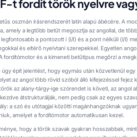
F-t fordít török nyelvre vag
b betűs oszmán írásrendszerét latin alapú ábécére. A 
lja, amely a legtöbb betűt megosztja az angollal, de töb
egfontosabb a pontozott i (i/I) és a pont nélküli (i/I) 
ngokkal és eltérő nyelvtani szerepekkel. Egyetlen ango
. A fordítómotor és a kimeneti betűtípus megőrzi a m
se úgy épít jelentést, hogy egymás után közvetlenül egy
yet az angol több rövid szóból álló kifejezéssel fejez 
rök az alany-tárgy-ige szórendet is követi, az angol ala
l kezdve átstrukturálják, nem pedig csak az egyes szav
ály: a szó és utótagjai közötti magánhangzóknak ugya
iuk, amelyet a fordítómotor automatikusan kezel.
ménye, hogy a török szavak gyakran hosszabbak, mint a