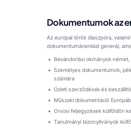
Dokumentumok az emb
Az európai török diaszpóra, valam
dokumentumáramlást generál, amelye
Bevándorlási okmányok német, h
Személyes dokumentumok, példáu
számára
Üzleti szerződések és beszállít
Műszaki dokumentáció Európába
Orvosi feljegyzések külföldön 
Tanulmányi bizonyítványok külfö