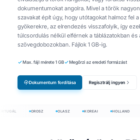
Gyártás
dokumentumokat angolra. Mivel a török nagyo
CSV-fájlok ford
Angolról koreaira
V
szavakat épít úgy, hogy utótagokat halmoz fel a
Videojáték Lokalizáció
Fordítsa le a J
Angolról arabra
O
gyökerekre, az elrendezés visszafolyik, így eze
e-Learning
túlcsordulás nélkül elférnek a táblázatokban és 
HTML fordító
Angolról törökre
F
szövegdobozokban. Fájlok 1 GB-ig.
InDesign szósz
Angolról indonézre
U
.DOCX szószám
lvre
Angolról hindire
L
Max. fájl mérete 1 GB
Megőrzi az eredeti formázást
Excel fájlszám
Angolról urdura
C
PowerPoint sz
ír
Dokumentum fordítása
Regisztrálj ingyen
H
mokat 120+ nyelven
UGÁL
OROSZ
OLASZ
KOREAI
HOLLAND
L
ítson dokumentumokat 120+ nyelven