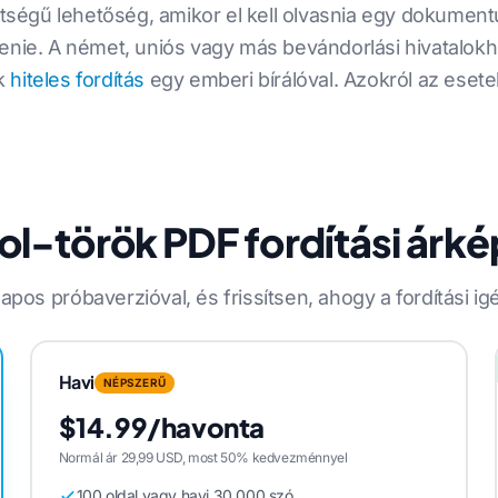
öltségű lehetőség, amikor el kell olvasnia egy dokument
enie. A német, uniós vagy más bevándorlási hivatalokho
ik
hiteles fordítás
egy emberi bírálóval. Azokról az esetekrő
l-török PDF fordítási árk
apos próbaverzióval, és frissítsen, ahogy a fordítási i
Havi
NÉPSZERŰ
$14.99/havonta
Normál ár 29,99 USD, most 50% kedvezménnyel
100 oldal vagy havi 30 000 szó