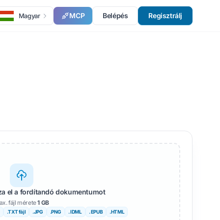
MCP
Belépés
Regisztrálj
Magyar
zza el a fordítandó dokumentumot
x. fájl mérete
1 GB
.TXT fájl
.JPG
.PNG
. IDML
. EPUB
.HTML