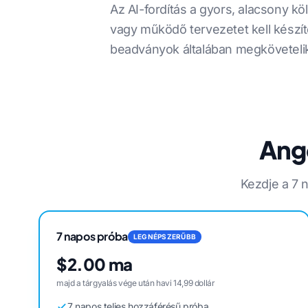
Az AI-fordítás a gyors, alacsony k
vagy működő tervezetet kell készít
beadványok általában megkövetel
Ango
Kezdje a 7 n
7 napos próba
LEGNÉPSZERŰBB
$2.00 ma
majd a tárgyalás vége után havi 14,99 dollár
7 napos teljes hozzáférésű próba