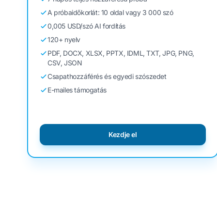
A próbaidőkorlát: 10 oldal vagy 3 000 szó
0,005 USD/szó AI fordítás
120+ nyelv
PDF, DOCX, XLSX, PPTX, IDML, TXT, JPG, PNG,
CSV, JSON
Csapathozzáférés és egyedi szószedet
E-mailes támogatás
Kezdje el