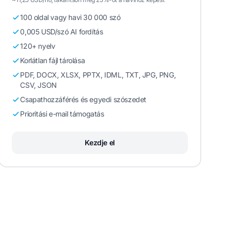
100 oldal vagy havi 30 000 szó
0,005 USD/szó AI fordítás
120+ nyelv
Korlátlan fájl tárolása
PDF, DOCX, XLSX, PPTX, IDML, TXT, JPG, PNG,
CSV, JSON
Csapathozzáférés és egyedi szószedet
Prioritási e-mail támogatás
Kezdje el