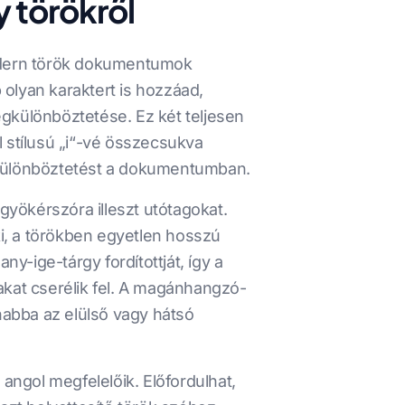
y törökről
modern török dokumentumok
b olyan karaktert is hozzáad,
megkülönböztetése. Ez két teljesen
l stílusú „i“-vé összecsukva
egkülönböztetést a dokumentumban.
 gyökérszóra illeszt utótagokat.
ki, a törökben egyetlen hosszú
ny-ige-tárgy fordítottját, így a
akat cserélik fel. A magánhangzó-
nabba az elülső vagy hátsó
ngol megfelelőik. Előfordulhat,