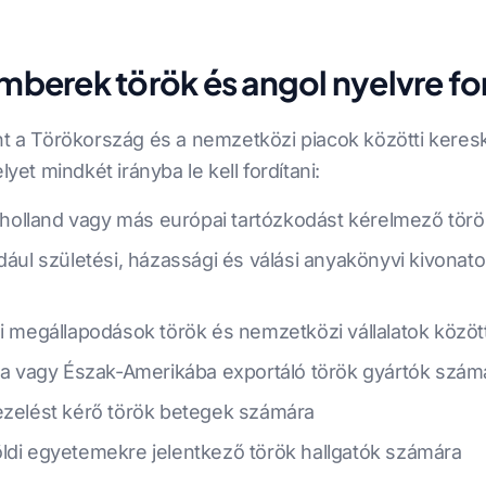
erek török és angol nyelvre fo
int a Törökország és a nemzetközi piacok közötti ker
t mindkét irányba le kell fordítani:
olland vagy más európai tartózkodást kérelmező törö
l születési, házassági és válási anyakönyvi kivonato
ói megállapodások török és nemzetközi vállalatok közöt
 vagy Észak-Amerikába exportáló török gyártók szám
kezelést kérő török betegek számára
ldi egyetemekre jelentkező török hallgatók számára