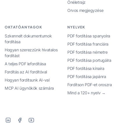
Önéletrajz
Orvos megjegyzése
OKTATÓANYAGOK
NYELVEK
Szkennelt dokumentumok
PDF fordítása spanyolra
fordítása
PDF fordítása franciára
Hogyan szerezzünk hivatalos
PDF fordítása németre
fordítást
PDF fordítása portugálra
A teljes PDF lefordítása
PDF fordítása kínaira
Fordítás az AI fordítóval
PDF fordítása japánra
Hogyan fordítsunk AI-val
Fordítson PDF-et oroszra
MCP AI ügynökök számára
Mind a 120+ nyelv →