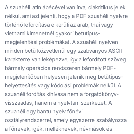
A szuahéli latin ábécével van írva, diakritikus jelek
nélkül, ami azt jelenti, hogy a PDF szuahéli nyelvre
történő lefordítása elkerüli az arab, thai vagy
vietnami kimenetnél gyakori betűtípus-
megjelenítési problémákat. A szuahéli nyelven
minden betű közvetlenül egy szabványos ASCII
karakterre van leképezve, így a lefordított szöveg
bármely operációs rendszeren bármely PDF-
megjelenítőben helyesen jelenik meg betűtípus-
helyettesítés vagy kódolási problémák nélkül. A
szuahéli fordítás kihívása nem a forgatókönyv-
visszaadás, hanem a nyelvtani szerkezet. A
szuahéli egy bantu nyelv főnévi
osztályrendszerrel, amely egyszerre szabályozza
a főnevek, igék, melléknevek, névmások és