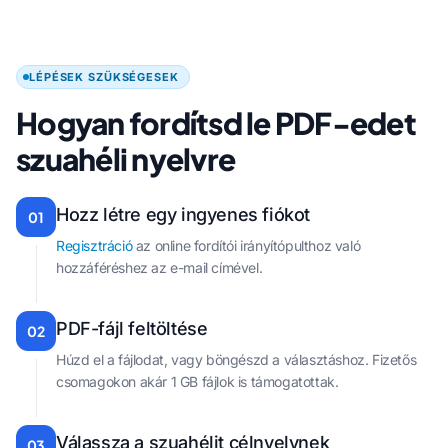
LÉPÉSEK SZÜKSÉGESEK
Hogyan fordítsd le PDF-edet
szuahéli nyelvre
Hozz létre egy ingyenes fiókot
01
Regisztráció
az online fordítói irányítópulthoz való
hozzáféréshez az e-mail címével.
PDF-fájl feltöltése
02
Húzd el a fájlodat, vagy böngészd a választáshoz. Fizetős
csomagokon akár 1 GB fájlok is támogatottak.
Válassza a szuahélit célnyelvnek
03