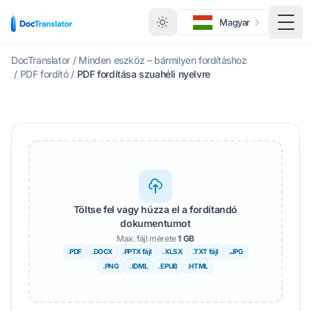
Magyar
Menü
DocTranslator
/
Minden eszköz – bármilyen fordításhoz
/
PDF fordító
/
PDF fordítása szuahéli nyelvre
Töltse fel vagy húzza el a fordítandó
dokumentumot
Max. fájl mérete
1 GB
.PDF
.DOCX
.PPTX fájl
. XLSX
.TXT fájl
.JPG
.PNG
. IDML
. EPUB
.HTML