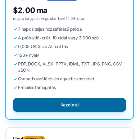
$2.00 ma
majd a tárgyalás vége után havi 14,99 dollár
7 napos teljes hozzáférésű próba
A próbaidőkorlát: 10 oldal vagy 3 000 szó
0,005 USD/szó AI fordítás
120+ nyelv
PDF, DOCX, XLSX, PPTX, IDML, TXT, JPG, PNG, CSV,
JSON
Csapathozzáférés és egyedi szószedet
E-mailes támogatás
Kezdje el
Havi
NÉPSZERŰ