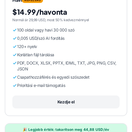
$14.99/havonta
Normál ár 29,99 USD, most 50% kedvezménnyel
100 oldal vagy havi 30 000 szó
0,005 USD/szó AI fordítás
120+ nyelv
Korlátlan fájl tárolása
PDF, DOCX, XLSX, PPTX, IDML, TXT, JPG, PNG, CSV,
JSON
Csapathozzáférés és egyedi szószedet
Prioritási e-mail támogatás
Kezdje el
🎉 Legjobb érték: takarítson meg 44,88 USD/év