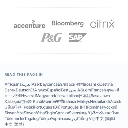
READ THIS PAGE IN
Afrikaans
العربية
Azərbaycanca
Български
বাংলা
Bosanski
Čeština
Dansk
Deutsch
Ελληνικά
Español
Eesti
فارسی
Suomi
Français
ગુજરાતી
עברית
हिन्दी
Hrvatski
Magyar
Indonesia
Italiano
日本語
Basa Jawa
Қазақша
한국어
Kurdî
Монгол
मराठी
Bahasa Melayu
Nederlands
Norsk
ଓଡିଆ
ਪੰਜਾਬੀ
Polski
Português (BR)
Português (PT)
Română
Русский
Slovenčina
Slovenščina
Shqip
Српски
Svenska
தமிழ்
తెలుగు
ภาษาไทย
Türkmenler
Tagalog
Türkçe
Українська
اردو
Tiếng Việt
中文 (简体)
中文 (繁體)