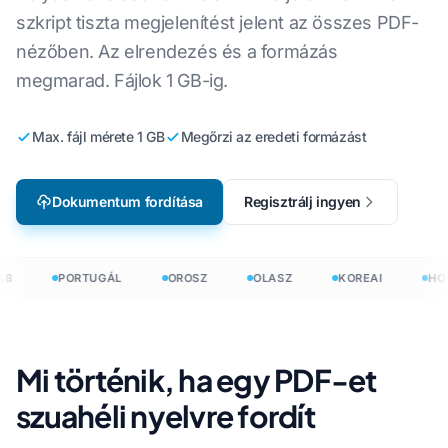
szkript tiszta megjelenítést jelent az összes PDF-
nézőben. Az elrendezés és a formázás
megmarad. Fájlok 1 GB-ig.
Max. fájl mérete 1 GB
Megőrzi az eredeti formázást
Dokumentum fordítása
Regisztrálj ingyen
B
PORTUGÁL
OROSZ
OLASZ
KOREAI
HOL
Mi történik, ha egy PDF-et
szuahéli nyelvre fordít