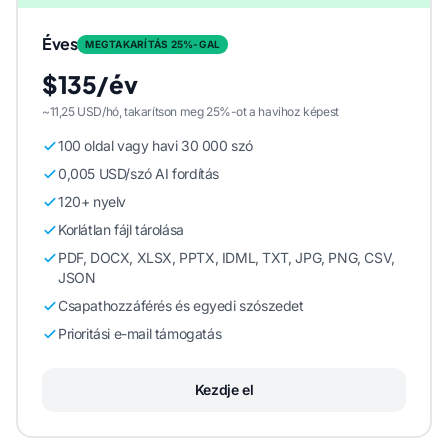
Éves
MEGTAKARÍTÁS 25%-GAL
$135/év
~11,25 USD/hó, takarítson meg 25%-ot a havihoz képest
100 oldal vagy havi 30 000 szó
0,005 USD/szó AI fordítás
120+ nyelv
Korlátlan fájl tárolása
PDF, DOCX, XLSX, PPTX, IDML, TXT, JPG, PNG, CSV,
JSON
Csapathozzáférés és egyedi szószedet
Prioritási e-mail támogatás
Kezdje el