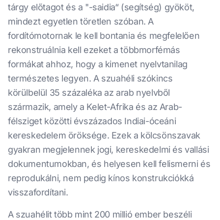
tárgy előtagot és a "-saidia“ (segítség) gyököt,
mindezt egyetlen töretlen szóban. A
fordítómotornak le kell bontania és megfelelően
rekonstruálnia kell ezeket a többmorfémás
formákat ahhoz, hogy a kimenet nyelvtanilag
természetes legyen. A szuahéli szókincs
körülbelül 35 százaléka az arab nyelvből
származik, amely a Kelet-Afrika és az Arab-
félsziget közötti évszázados Indiai-óceáni
kereskedelem öröksége. Ezek a kölcsönszavak
gyakran megjelennek jogi, kereskedelmi és vallási
dokumentumokban, és helyesen kell felismerni és
reprodukálni, nem pedig kínos konstrukciókká
visszafordítani.
A szuahélit több mint 200 millió ember beszéli