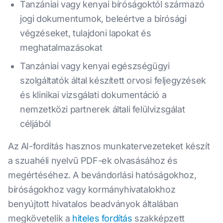
Tanzániai vagy kenyai bíróságoktól származó
jogi dokumentumok, beleértve a bírósági
végzéseket, tulajdoni lapokat és
meghatalmazásokat
Tanzániai vagy kenyai egészségügyi
szolgáltatók által készített orvosi feljegyzések
és klinikai vizsgálati dokumentáció a
nemzetközi partnerek általi felülvizsgálat
céljából
Az AI-fordítás hasznos munkatervezeteket készít
a szuahéli nyelvű PDF-ek olvasásához és
megértéséhez. A bevándorlási hatóságokhoz,
bíróságokhoz vagy kormányhivatalokhoz
benyújtott hivatalos beadványok általában
megkövetelik a
hiteles fordítás
szakképzett