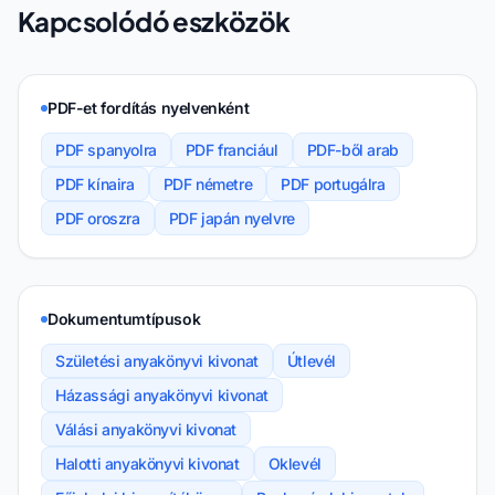
Kapcsolódó eszközök
PDF-et fordítás nyelvenként
PDF spanyolra
PDF franciául
PDF-ből arab
PDF kínaira
PDF németre
PDF portugálra
PDF oroszra
PDF japán nyelvre
Dokumentumtípusok
Születési anyakönyvi kivonat
Útlevél
Házassági anyakönyvi kivonat
Válási anyakönyvi kivonat
Halotti anyakönyvi kivonat
Oklevél