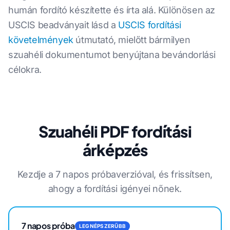
humán fordító készítette és írta alá. Különösen az
USCIS beadványait lásd a
USCIS fordítási
követelmények
útmutató, mielőtt bármilyen
szuahéli dokumentumot benyújtana bevándorlási
célokra.
Szuahéli PDF fordítási
árképzés
Kezdje a 7 napos próbaverzióval, és frissítsen,
ahogy a fordítási igényei nőnek.
7 napos próba
LEGNÉPSZERŰBB