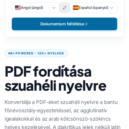
Angol (angol)
Español (spanyol)
Dokumentum feltöltése
AI-POWERED · 120+ NYELVEK
PDF fordítása
szuahéli nyelvre
Konvertálja a PDF-eket szuahéli nyelvre a bantu
főnévosztály-egyeztetéssel, az agglutinatív
igealakokkal és az arab kölcsönszó-szókincs
helyes kezelésével. A diakritikus jelek nélküli latin