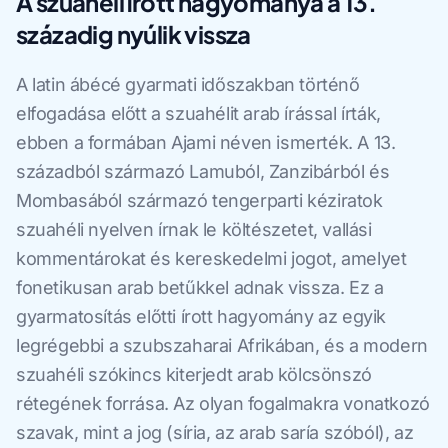
A szuahéli írott hagyománya a 13.
századig nyúlik vissza
A latin ábécé gyarmati időszakban történő
elfogadása előtt a szuahélit arab írással írták,
ebben a formában Ajami néven ismerték. A 13.
századból származó Lamuból, Zanzibárból és
Mombasából származó tengerparti kéziratok
szuahéli nyelven írnak le költészetet, vallási
kommentárokat és kereskedelmi jogot, amelyet
fonetikusan arab betűkkel adnak vissza. Ez a
gyarmatosítás előtti írott hagyomány az egyik
legrégebbi a szubszaharai Afrikában, és a modern
szuahéli szókincs kiterjedt arab kölcsönszó
rétegének forrása. Az olyan fogalmakra vonatkozó
szavak, mint a jog (síria, az arab saría szóból), az