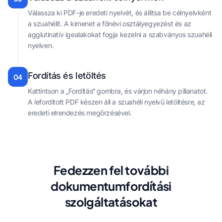
Válassza ki PDF-je eredeti nyelvét, és állítsa be célnyelvként
a szuahélit. A kimenet a főnévi osztályegyezést és az
agglutinatív igealakokat fogja kezelni a szabványos szuahéli
nyelven.
Fordítás és letöltés
04
Kattintson a „Fordítás“ gombra, és várjon néhány pillanatot.
A lefordított PDF készen áll a szuahéli nyelvű letöltésre, az
eredeti elrendezés megőrzésével.
Fedezzen fel további
dokumentumfordítási
szolgáltatásokat