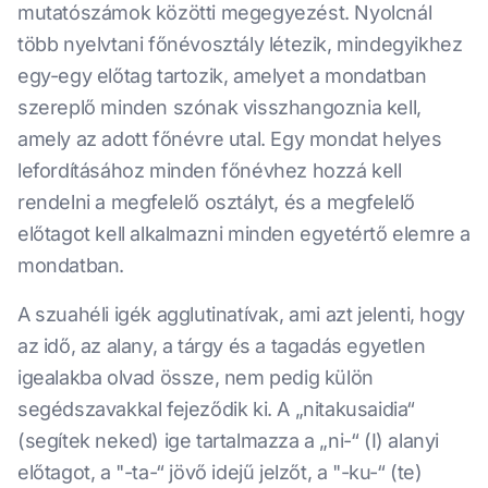
mutatószámok közötti megegyezést. Nyolcnál
több nyelvtani főnévosztály létezik, mindegyikhez
egy-egy előtag tartozik, amelyet a mondatban
szereplő minden szónak visszhangoznia kell,
amely az adott főnévre utal. Egy mondat helyes
lefordításához minden főnévhez hozzá kell
rendelni a megfelelő osztályt, és a megfelelő
előtagot kell alkalmazni minden egyetértő elemre a
mondatban.
A szuahéli igék agglutinatívak, ami azt jelenti, hogy
az idő, az alany, a tárgy és a tagadás egyetlen
igealakba olvad össze, nem pedig külön
segédszavakkal fejeződik ki. A „nitakusaidia“
(segítek neked) ige tartalmazza a „ni-“ (I) alanyi
előtagot, a "-ta-“ jövő idejű jelzőt, a "-ku-“ (te)