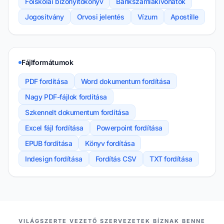
Főiskolai bizonyítókönyv
Bankszámlakivonatok
Jogosítvány
Orvosi jelentés
Vízum
Apostille
Fájlformátumok
PDF fordítása
Word dokumentum fordítása
Nagy PDF-fájlok fordítása
Szkennelt dokumentum fordítása
Excel fájl fordítása
Powerpoint fordítása
EPUB fordítása
Könyv fordítása
Indesign fordítása
Fordítás CSV
TXT fordítása
PARTNEREINK
VILÁGSZERTE VEZETŐ SZERVEZETEK BÍZNAK BENNE