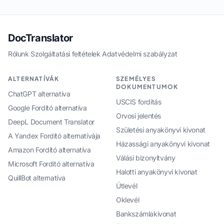
DocTranslator
Rólunk
·
Szolgáltatási feltételek
·
Adatvédelmi szabályzat
ALTERNATÍVÁK
SZEMÉLYES
DOKUMENTUMOK
ChatGPT alternatíva
USCIS fordítás
Google Fordító alternatíva
Orvosi jelentés
DeepL Document Translator
Születési anyakönyvi kivonat
A Yandex Fordító alternatívája
Házassági anyakönyvi kivonat
Amazon Fordító alternatíva
Válási bizonyítvány
Microsoft Fordító alternatíva
Halotti anyakönyvi kivonat
QuillBot alternatíva
Útlevél
Oklevél
Bankszámlakivonat