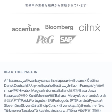
当社のパートナー
世界中の主要な組織から信頼されています
READ THIS PAGE IN
Afrikaans
العربية
Azərbaycanca
Български
বাংলা
Bosanski
Čeština
Dansk
Deutsch
Ελληνικά
Español
Eesti
فارسی
Suomi
Français
ગુજરાતી
עברית
हिन्दी
Hrvatski
Magyar
Indonesia
Italiano
日本語
Basa Jawa
Қазақша
한국어
Kurdî
Монгол
मराठी
Bahasa Melayu
Nederlands
Norsk
ଓଡିଆ
ਪੰਜਾਬੀ
Polski
Português (BR)
Português (PT)
Română
Русский
Slovenčina
Slovenščina
Shqip
Српски
Svenska
தமிழ்
తెలుగు
ภาษาไทย
Türkmenler
Tagalog
Türkçe
Українська
اردو
Tiếng Việt
中文 (简体)