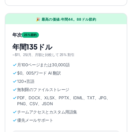
🎉 最高の価値:年間44。88ドル節約
年次
25%節約
年間135ドル
~$11。25/月、月額と比較して 25% 割引
月100ページまたは30,000語
$0。005/ワード AI 翻訳
120+言語
無制限のファイルストレージ
PDF、DOCX、XLSX、PPTX、IDML、TXT、JPG、
PNG、CSV、JSON
チームアクセスとカスタム用語集
優先メールサポート