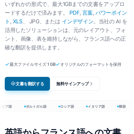
いずれかの形式で、最大1GBまでの文書をアップロ
ードするだけで済みます。
PDF
,
言葉
,
パワーポイン
ト
,
XLS
、 JPG、または
インデザイン
。当社の AI を
活用したソリューションは、元のレイアウト、フォ
ント、画像、表を維持しながら、フランス語への正
確な翻訳を提供します。
最大ファイルサイズ 1 GB
オリジナルのフォーマットを保持
文書を翻訳する
無料サインアップ
ラビア語
ポルトガル語
ロシア語
イタリア語
韓国
英語からフランス語への文書