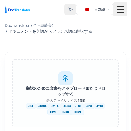
日本語
メニ
DocTranslator
/
全言語翻訳
/
ドキュメントを英語からフランス語に翻訳する
翻訳のために文書をアップロードまたはドロ
ップする
最大ファイルサイズ
1 GB
.PDF
.DOCX
.PPTX
.XLSX
.TXT
.JPG
.PNG
.IDML
.EPUB
.HTML