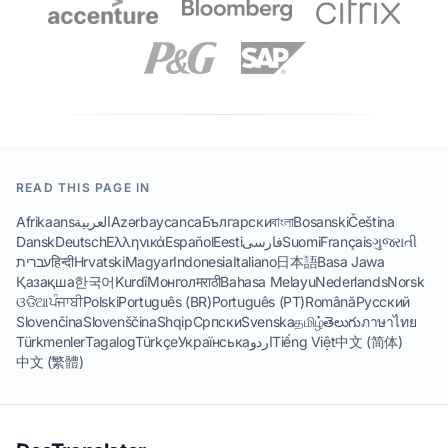
READ THIS PAGE IN
Afrikaans
العربية
Azərbaycanca
Български
বাংলা
Bosanski
Čeština
Dansk
Deutsch
Ελληνικά
Español
Eesti
فارسی
Suomi
Français
ગુજરાતી
עברית
हिन्दी
Hrvatski
Magyar
Indonesia
Italiano
日本語
Basa Jawa
Қазақша
한국어
Kurdî
Монгол
मराठी
Bahasa Melayu
Nederlands
Norsk
ଓଡିଆ
ਪੰਜਾਬੀ
Polski
Português (BR)
Português (PT)
Română
Русский
Slovenčina
Slovenščina
Shqip
Српски
Svenska
தமிழ்
తెలుగు
ภาษาไทย
Türkmenler
Tagalog
Türkçe
Українська
اردو
Tiếng Việt
中文 (简体)
中文 (繁體)