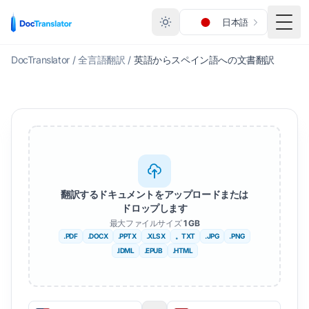
日本語
メニ
DocTranslator
/
全言語翻訳
/
英語からスペイン語への文書翻訳
翻訳するドキュメントをアップロードまたは
ドロップします
最大ファイルサイズ
1 GB
.PDF
.DOCX
.PPTX
.XLSX
。TXT
.JPG
.PNG
.IDML
.EPUB
.HTML