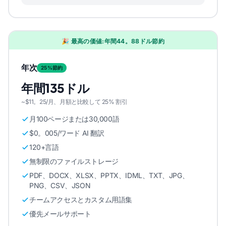
🎉 最高の価値:年間44。88ドル節約
年次
25%節約
年間135ドル
~$11。25/月、月額と比較して 25% 割引
月100ページまたは30,000語
$0。005/ワード AI 翻訳
120+言語
無制限のファイルストレージ
PDF、DOCX、XLSX、PPTX、IDML、TXT、JPG、
PNG、CSV、JSON
チームアクセスとカスタム用語集
優先メールサポート