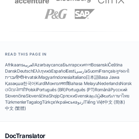
READ THIS PAGE IN
Afrikaans
العربية
Azərbaycanca
Български
বাংলা
Bosanski
Čeština
Dansk
Deutsch
Ελληνικά
Español
Eesti
فارسی
Suomi
Français
ગુજરાતી
עברית
हिन्दी
Hrvatski
Magyar
Indonesia
Italiano
日本語
Basa Jawa
Қазақша
한국어
Kurdî
Монгол
मराठी
Bahasa Melayu
Nederlands
Norsk
ଓଡିଆ
ਪੰਜਾਬੀ
Polski
Português (BR)
Português (PT)
Română
Русский
Slovenčina
Slovenščina
Shqip
Српски
Svenska
தமிழ்
తెలుగు
ภาษาไทย
Türkmenler
Tagalog
Türkçe
Українська
اردو
Tiếng Việt
中文 (简体)
中文 (繁體)
DocTranslator