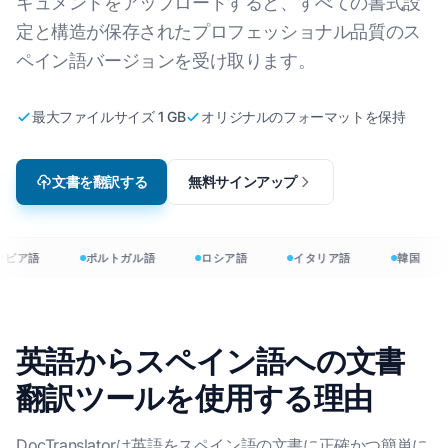
キュメントをアップロードすると、すべての書式設
定と構造が保存されたプロフェッショナル品質のス
ペイン語バージョンを受け取ります。
最大ファイルサイズ 1 GB
オリジナルのフォーマットを保持
文書を翻訳する
無料サインアップ
ラビア語
ポルトガル語
ロシア語
イタリア語
韓国
英語からスペイン語への文書
翻訳ツールを使用する理由
DocTranslatorは英語をスペイン語の文書に正確かつ簡単に