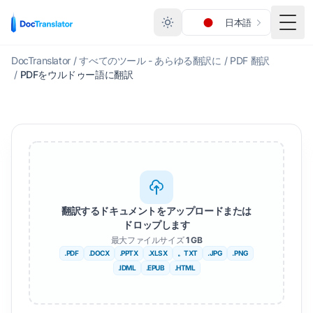
日本語
メニ
DocTranslator
/
すべてのツール - あらゆる翻訳に
/
PDF 翻訳
/
PDFをウルドゥー語に翻訳
翻訳するドキュメントをアップロードまたは
ドロップします
最大ファイルサイズ
1 GB
.PDF
.DOCX
.PPTX
.XLSX
。TXT
.JPG
.PNG
.IDML
.EPUB
.HTML