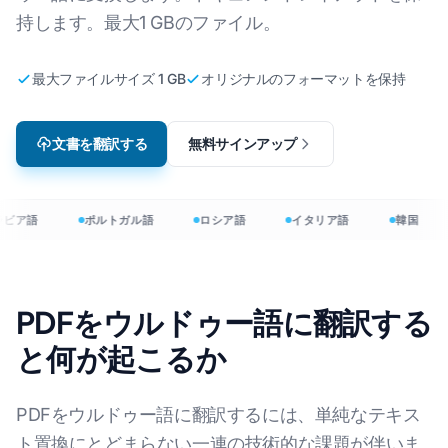
持します。最大1 GBのファイル。
最大ファイルサイズ 1 GB
オリジナルのフォーマットを保持
文書を翻訳する
無料サインアップ
ビア語
ポルトガル語
ロシア語
イタリア語
韓国
PDFをウルドゥー語に翻訳する
と何が起こるか
PDFをウルドゥー語に翻訳するには、単純なテキス
ト置換にとどまらない一連の技術的な課題が伴いま