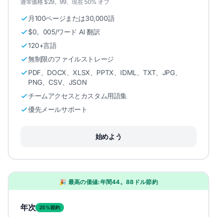
通常価格 $29。99、現在 50% オフ
月100ページまたは30,000語
$0。005/ワード AI 翻訳
120+言語
無制限のファイルストレージ
PDF、DOCX、XLSX、PPTX、IDML、TXT、JPG、
PNG、CSV、JSON
チームアクセスとカスタム用語集
優先メールサポート
始めよう
🎉 最高の価値:年間44。88ドル節約
年次
25%節約