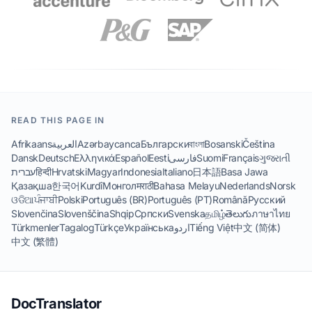
READ THIS PAGE IN
Afrikaans
العربية
Azərbaycanca
Български
বাংলা
Bosanski
Čeština
Dansk
Deutsch
Ελληνικά
Español
Eesti
فارسی
Suomi
Français
ગુજરાતી
עברית
हिन्दी
Hrvatski
Magyar
Indonesia
Italiano
日本語
Basa Jawa
Қазақша
한국어
Kurdî
Монгол
मराठी
Bahasa Melayu
Nederlands
Norsk
ଓଡିଆ
ਪੰਜਾਬੀ
Polski
Português (BR)
Português (PT)
Română
Русский
Slovenčina
Slovenščina
Shqip
Српски
Svenska
தமிழ்
తెలుగు
ภาษาไทย
Türkmenler
Tagalog
Türkçe
Українська
اردو
Tiếng Việt
中文 (简体)
中文 (繁體)
DocTranslator