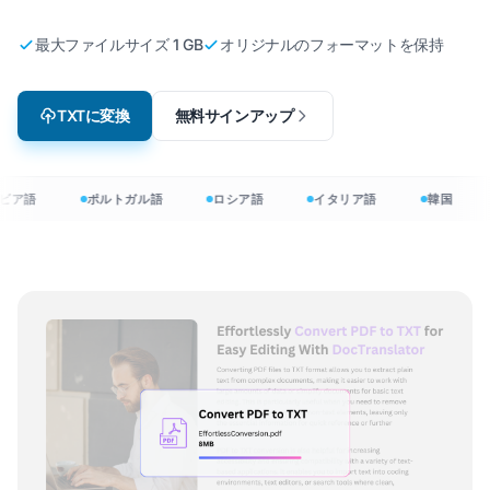
最大ファイルサイズ 1 GB
オリジナルのフォーマットを保持
TXTに変換
無料サインアップ
ビア語
ポルトガル語
ロシア語
イタリア語
韓国