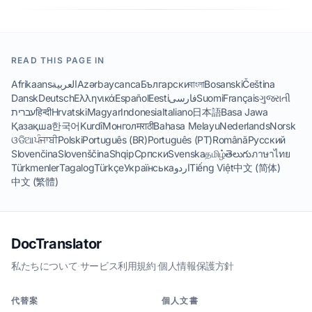
READ THIS PAGE IN
Afrikaans
العربية
Azərbaycanca
Български
বাংলা
Bosanski
Čeština
Dansk
Deutsch
Ελληνικά
Español
Eesti
فارسی
Suomi
Français
ગુજરાતી
עברית
हिन्दी
Hrvatski
Magyar
Indonesia
Italiano
日本語
Basa Jawa
Қазақша
한국어
Kurdî
Монгол
मराठी
Bahasa Melayu
Nederlands
Norsk
ଓଡିଆ
ਪੰਜਾਬੀ
Polski
Português (BR)
Português (PT)
Română
Русский
Slovenčina
Slovenščina
Shqip
Српски
Svenska
தமிழ்
తెలుగు
ภาษาไทย
Türkmenler
Tagalog
Türkçe
Українська
اردو
Tiếng Việt
中文 (简体)
中文 (繁體)
DocTranslator
私たちについて
·
サービス利用規約
·
個人情報保護方針
代替案
個人文書