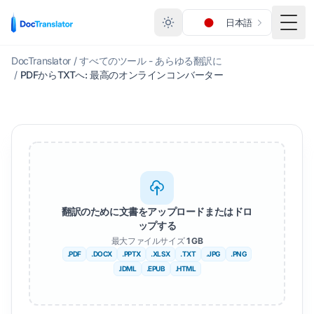
日本語
メニ
DocTranslator
/
すべてのツール - あらゆる翻訳に
/
PDFからTXTへ: 最高のオンラインコンバーター
翻訳のために文書をアップロードまたはドロ
ップする
最大ファイルサイズ
1 GB
.PDF
.DOCX
.PPTX
.XLSX
.TXT
.JPG
.PNG
.IDML
.EPUB
.HTML