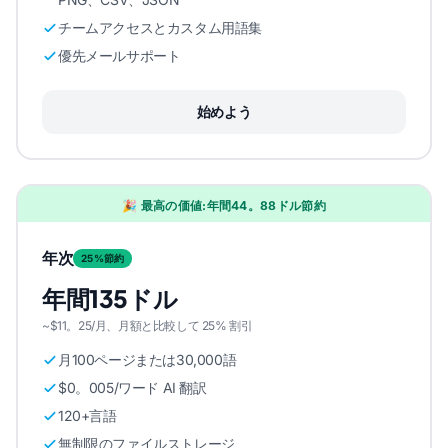
チームアクセスとカスタム用語集
優先メールサポート
始めよう
🎉 最高の価値:年間44。88ドル節約
年次
25%節約
年間135ドル
~$11。25/月、月額と比較して 25% 割引
月100ページまたは30,000語
$0。005/ワード AI 翻訳
120+言語
無制限のファイルストレージ