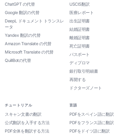
ChatGPT の代替
USCIS翻訳
Google 翻訳の代替
医療レポート
DeepL ドキュメント トランスレ
出生証明書
ータ
結婚証明書
Yandex 翻訳の代替
離婚証明書
Amazon Translate の代替
死亡証明書
Microsoft Translate の代替
パスポート
QuillBotの代替
ディプロマ
銀行取引明細書
再開する
ドクターズノート
チュートリアル
言語
スキャン文書の翻訳
PDFをスペイン語に翻訳
公式翻訳を入手する方法
PDFをフランス語に翻訳
PDF全体を翻訳する方法
PDFをドイツ語に翻訳