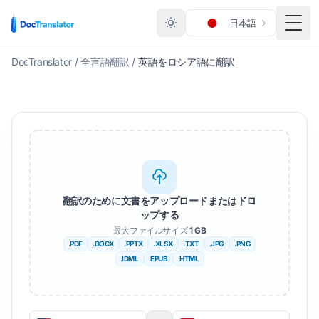
日本語
メニ
DocTranslator
/
全言語翻訳
/
英語をロシア語に翻訳
翻訳のために文書をアップロードまたはドロ
ップする
最大ファイルサイズ
1 GB
.PDF
.DOCX
.PPTX
.XLSX
.TXT
.JPG
.PNG
.IDML
.EPUB
.HTML