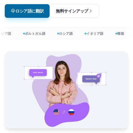
ロシア語に翻訳
無料サインアップ
ビア語
ポルトガル語
ロシア語
イタリア語
韓国