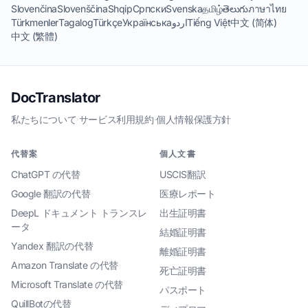
Slovenčina
Slovenščina
Shqip
Српски
Svenska
தமிழ்
తెలుగు
ภาษาไทย
Türkmenler
Tagalog
Türkçe
Українська
اردو
Tiếng Việt
中文 (简体)
中文 (繁體)
DocTranslator
私たちについて
·
サービス利用規約
·
個人情報保護方針
代替案
個人文書
ChatGPT の代替
USCIS翻訳
Google 翻訳の代替
医療レポート
DeepL ドキュメント トランスレ
出生証明書
ータ
結婚証明書
Yandex 翻訳の代替
離婚証明書
Amazon Translate の代替
死亡証明書
Microsoft Translate の代替
パスポート
QuillBotの代替