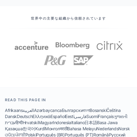
当社のパートナー
世界中の主要な組織から信頼されています
READ THIS PAGE IN
Afrikaans
العربية
Azərbaycanca
Български
বাংলা
Bosanski
Čeština
Dansk
Deutsch
Ελληνικά
Español
Eesti
فارسی
Suomi
Français
ગુજરાતી
עברית
हिन्दी
Hrvatski
Magyar
Indonesia
Italiano
日本語
Basa Jawa
Қазақша
한국어
Kurdî
Монгол
मराठी
Bahasa Melayu
Nederlands
Norsk
ଓଡିଆ
ਪੰਜਾਬੀ
Polski
Português (BR)
Português (PT)
Română
Русский