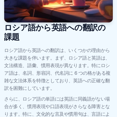
ロシア語から英語への翻訳の
課題
ロシア語から英語への翻訳は、いくつかの理由から
大きな課題を伴います。まず、ロシア語と英語は、
文法構造、語彙、慣用表現が異なります。特にロシ
ア語は、名詞、形容詞、代名詞に 6 つの格がある複
雑な文法体系を特徴としており、英語への正確な翻
訳を困難にしています。
さらに、ロシア語の単語には英語に同義語がない場
合が多く、慣用表現や口語表現がさらなる障害とな
ります。特に、文化的な言及や慣用句は、言語によ