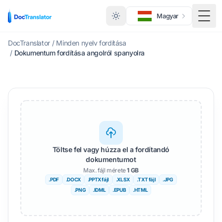
Magyar
Kapc
DocTranslator
/
Minden nyelv fordítása
/
Dokumentum fordítása angolról spanyolra
Töltse fel vagy húzza el a fordítandó
dokumentumot
Max. fájl mérete
1 GB
.PDF
.DOCX
.PPTX fájl
.XLSX
.TXT fájl
.JPG
.PNG
.IDML
.EPUB
.HTML