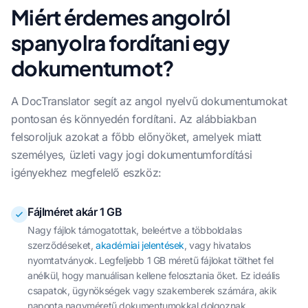
Miért érdemes angolról
spanyolra fordítani egy
dokumentumot?
A DocTranslator segít az angol nyelvű dokumentumokat
pontosan és könnyedén fordítani. Az alábbiakban
felsoroljuk azokat a főbb előnyöket, amelyek miatt
személyes, üzleti vagy jogi dokumentumfordítási
igényekhez megfelelő eszköz:
Fájlméret akár 1 GB
Nagy fájlok támogatottak, beleértve a többoldalas
szerződéseket,
akadémiai jelentések
, vagy hivatalos
nyomtatványok. Legfeljebb 1 GB méretű fájlokat tölthet fel
anélkül, hogy manuálisan kellene felosztania őket. Ez ideális
csapatok, ügynökségek vagy szakemberek számára, akik
naponta nagyméretű dokumentumokkal dolgoznak.