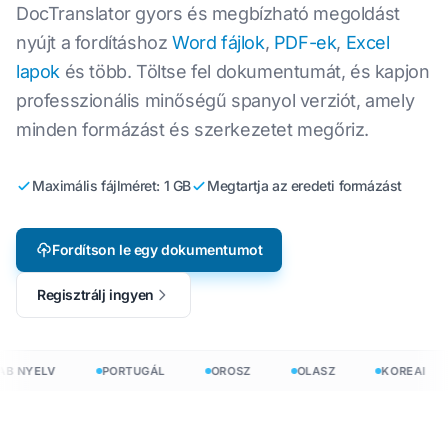
DocTranslator gyors és megbízható megoldást
nyújt a fordításhoz
Word fájlok
,
PDF-ek
,
Excel
lapok
és több. Töltse fel dokumentumát, és kapjon
professzionális minőségű spanyol verziót, amely
minden formázást és szerkezetet megőriz.
Maximális fájlméret: 1 GB
Megtartja az eredeti formázást
Fordítson le egy dokumentumot
Regisztrálj ingyen
B NYELV
PORTUGÁL
OROSZ
OLASZ
KOREAI