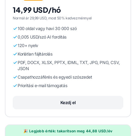
14,99 USD/hó
Normál ár 29,99 USD, most 50% kedvezménnyel
100 oldal vagy havi 30 000 szó
0,005 USD/szó AI fordítás
120+ nyelv
Korlátlan fájltárolás
PDF, DOCX, XLSX, PPTX, IDML, TXT, JPG, PNG, CSV,
JSON
Csapathozzáférés és egyedi szószedet
Prioritási e-mail támogatás
Kezdj el
🎉 Legjobb érték: takarítson meg 44,88 USD/év