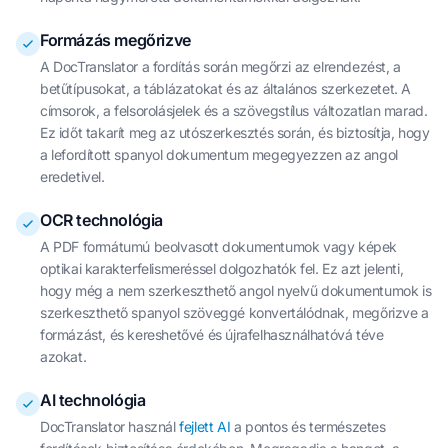
Formázás megőrizve
A DocTranslator a fordítás során megőrzi az elrendezést, a
betűtípusokat, a táblázatokat és az általános szerkezetet. A
címsorok, a felsorolásjelek és a szövegstílus változatlan marad.
Ez időt takarít meg az utószerkesztés során, és biztosítja, hogy
a lefordított spanyol dokumentum megegyezzen az angol
eredetivel.
OCR technológia
A PDF formátumú beolvasott dokumentumok vagy képek
optikai karakterfelismeréssel dolgozhatók fel. Ez azt jelenti,
hogy még a nem szerkeszthető angol nyelvű dokumentumok is
szerkeszthető spanyol szöveggé konvertálódnak, megőrizve a
formázást, és kereshetővé és újrafelhasználhatóvá téve
azokat.
AI technológia
DocTranslator használ
fejlett AI
a pontos és természetes