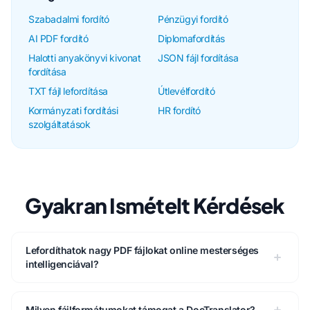
Szabadalmi fordító
Pénzügyi fordító
AI PDF fordító
Diplomafordítás
Halotti anyakönyvi kivonat
JSON fájl fordítása
fordítása
TXT fájl lefordítása
Útlevélfordító
Kormányzati fordítási
HR fordító
szolgáltatások
Gyakran Ismételt Kérdések
Lefordíthatok nagy PDF fájlokat online mesterséges
intelligenciával?
Milyen fájlformátumokat támogat a DocTranslator?