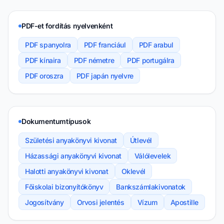
PDF-et fordítás nyelvenként
PDF spanyolra
PDF franciául
PDF arabul
PDF kínaira
PDF németre
PDF portugálra
PDF oroszra
PDF japán nyelvre
Dokumentumtípusok
Születési anyakönyvi kivonat
Útlevél
Házassági anyakönyvi kivonat
Válólevelek
Halotti anyakönyvi kivonat
Oklevél
Főiskolai bizonyítókönyv
Bankszámlakivonatok
Jogosítvány
Orvosi jelentés
Vízum
Apostille