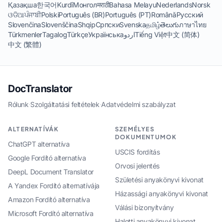
Қазақша
한국어
Kurdî
Монгол
मराठी
Bahasa Melayu
Nederlands
Norsk
ଓଡିଆ
ਪੰਜਾਬੀ
Polski
Português (BR)
Português (PT)
Română
Русский
Slovenčina
Slovenščina
Shqip
Српски
Svenska
தமிழ்
తెలుగు
ภาษาไทย
Türkmenler
Tagalog
Türkçe
Українська
اردو
Tiếng Việt
中文 (简体)
中文 (繁體)
DocTranslator
Rólunk
·
Szolgáltatási feltételek
·
Adatvédelmi szabályzat
ALTERNATÍVÁK
SZEMÉLYES
DOKUMENTUMOK
ChatGPT alternatíva
USCIS fordítás
Google Fordító alternatíva
Orvosi jelentés
DeepL Document Translator
Születési anyakönyvi kivonat
A Yandex Fordító alternatívája
Házassági anyakönyvi kivonat
Amazon Fordító alternatíva
Válási bizonyítvány
Microsoft Fordító alternatíva
Halotti anyakönyvi kivonat