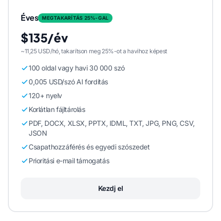
Éves
MEGTAKARÍTÁS 25%-GAL
$135/év
~11,25 USD/hó, takarítson meg 25%-ot a havihoz képest
100 oldal vagy havi 30 000 szó
0,005 USD/szó AI fordítás
120+ nyelv
Korlátlan fájltárolás
PDF, DOCX, XLSX, PPTX, IDML, TXT, JPG, PNG, CSV,
JSON
Csapathozzáférés és egyedi szószedet
Prioritási e-mail támogatás
Kezdj el