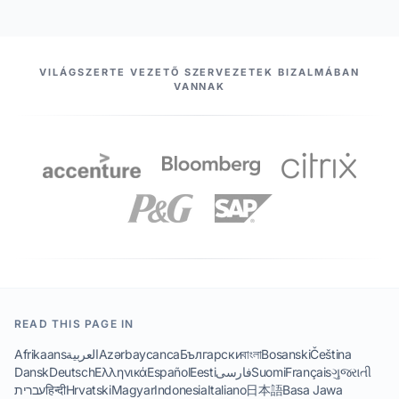
PARTNEREINK
VILÁGSZERTE VEZETŐ SZERVEZETEK BIZALMÁBAN
VANNAK
READ THIS PAGE IN
Afrikaans
العربية
Azərbaycanca
Български
বাংলা
Bosanski
Čeština
Dansk
Deutsch
Ελληνικά
Español
Eesti
فارسی
Suomi
Français
ગુજરાતી
עברית
हिन्दी
Hrvatski
Magyar
Indonesia
Italiano
日本語
Basa Jawa