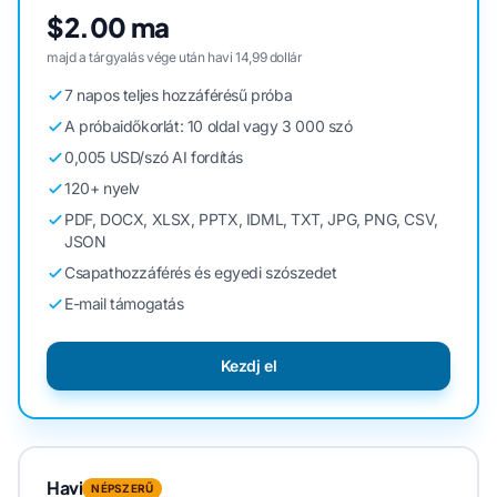
$2.00 ma
majd a tárgyalás vége után havi 14,99 dollár
7 napos teljes hozzáférésű próba
A próbaidőkorlát: 10 oldal vagy 3 000 szó
0,005 USD/szó AI fordítás
120+ nyelv
PDF, DOCX, XLSX, PPTX, IDML, TXT, JPG, PNG, CSV,
JSON
Csapathozzáférés és egyedi szószedet
E-mail támogatás
Kezdj el
Havi
NÉPSZERŰ