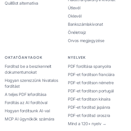
QuillBot alternatíva
Útlevél
Oklevél
Bankszámlakivonat
Önéletrajz
Orvos megjegyzése
OKTATÓANYAGOK
NYELVEK
Fordítsd be a beszkennelt
PDF fordítása spanyolra
dokumentumokat
PDF-et fordítson franciára
Hogyan szerezzünk hivatalos
PDF-et fordítson németre
fordítást
PDF-et fordítson portugál
A teljes PDF lefordítása
PDF-et fordítson kínaira
Fordítás az AI fordítóval
PDF-et fordítsd japánra
Hogyan fordítsunk AI-val
PDF-et fordítsd oroszra
MCP AI ügynökök számára
Mind a 120+ nyelv →