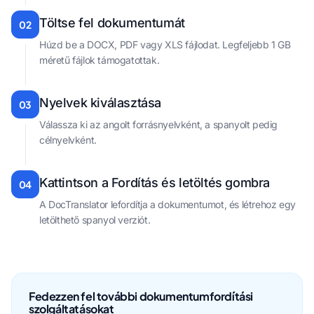
Töltse fel dokumentumát
02
Húzd be a DOCX, PDF vagy XLS fájlodat. Legfeljebb 1 GB
méretű fájlok támogatottak.
Nyelvek kiválasztása
03
Válassza ki az angolt forrásnyelvként, a spanyolt pedig
célnyelvként.
Kattintson a Fordítás és letöltés gombra
04
A DocTranslator lefordítja a dokumentumot, és létrehoz egy
letölthető spanyol verziót.
Fedezzen fel további dokumentumfordítási
szolgáltatásokat