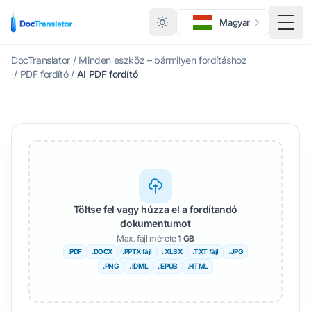
Magyar
Menü
DocTranslator
/
Minden eszköz – bármilyen fordításhoz
/
PDF fordító
/
AI PDF fordító
Töltse fel vagy húzza el a fordítandó
dokumentumot
Max. fájl mérete
1 GB
.PDF
.DOCX
.PPTX fájl
. XLSX
.TXT fájl
.JPG
.PNG
. IDML
. EPUB
.HTML