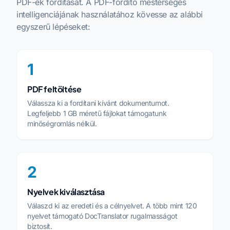
PDF-ek fordítását. A PDF-fordító mesterséges
intelligenciájának használatához kövesse az alábbi
egyszerű lépéseket:
1
PDF feltöltése
Válassza ki a fordítani kívánt dokumentumot.
Legfeljebb 1 GB méretű fájlokat támogatunk
minőségromlás nélkül.
2
Nyelvek kiválasztása
Válaszd ki az eredeti és a célnyelvet. A több mint 120
nyelvet támogató DocTranslator rugalmasságot
biztosít.