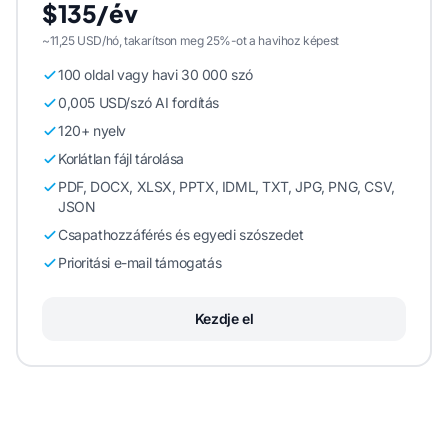
$135/év
~11,25 USD/hó, takarítson meg 25%-ot a havihoz képest
100 oldal vagy havi 30 000 szó
0,005 USD/szó AI fordítás
120+ nyelv
Korlátlan fájl tárolása
PDF, DOCX, XLSX, PPTX, IDML, TXT, JPG, PNG, CSV,
JSON
Csapathozzáférés és egyedi szószedet
Prioritási e-mail támogatás
Kezdje el