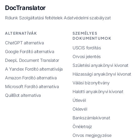
DocTranslator
Rólunk
·
Szolgáltatási feltételek
·
Adatvédelmi szabályzat
ALTERNATÍVÁK
SZEMÉLYES
DOKUMENTUMOK
ChatGPT alternatíva
USCIS fordítás
Google Fordító alternatíva
Orvosi jelentés
DeepL Document Translator
Születési anyakönyvi kivonat
A Yandex Fordító alternatívája
Házassági anyakönyvi kivonat
Amazon Fordító alternatíva
Válási bizonyítvány
Microsoft Fordító alternatíva
Halotti anyakönyvi kivonat
QuillBot alternatíva
Útlevél
Oklevél
Bankszámlakivonat
Önéletrajz
Orvos megjegyzése