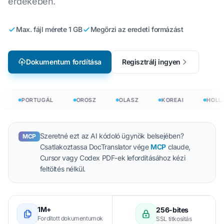
érdekében.
Max. fájl mérete 1 GB
Megőrzi az eredeti formázást
Dokumentum fordítása
Regisztrálj ingyen
PORTUGÁL
OROSZ
OLASZ
KOREAI
HOLLA
Szeretné ezt az AI kódoló ügynök belsejében?
MCP
Csatlakoztassa DocTranslator vége
MCP
claude,
Cursor vagy Codex PDF-ek lefordításához kézi
feltöltés nélkül.
1M+
256-bites
Fordított dokumentumok
SSL titkosítás