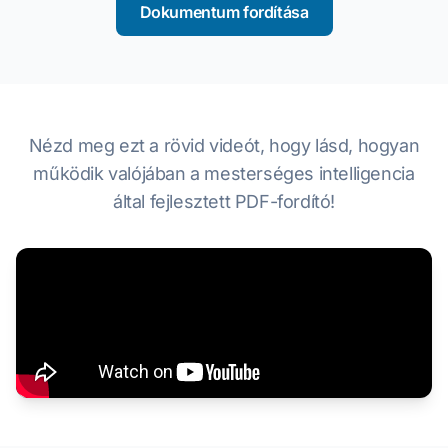
Dokumentum fordítása
Nézd meg ezt a rövid videót, hogy lásd, hogyan
működik valójában a mesterséges intelligencia
által fejlesztett PDF-fordító!