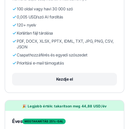
100 oldal vagy havi 30 000 szó
0,005 USD/szó AI fordítás
120+ nyelv
Korlátlan fájl tárolása
PDF, DOCX, XLSX, PPTX, IDML, TXT, JPG, PNG, CSV,
JSON
Csapathozzáférés és egyedi szószedet
Prioritási e-mail támogatás
Kezdje el
🎉 Legjobb érték: takarítson meg 44,88 USD/év
Éves
MEGTAKARÍTÁS 25%-GAL