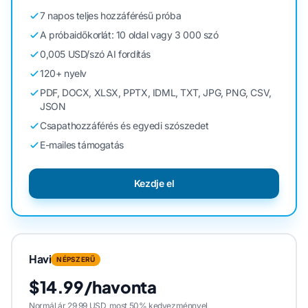
7 napos teljes hozzáférésű próba
A próbaidőkorlát: 10 oldal vagy 3 000 szó
0,005 USD/szó AI fordítás
120+ nyelv
PDF, DOCX, XLSX, PPTX, IDML, TXT, JPG, PNG, CSV,
JSON
Csapathozzáférés és egyedi szószedet
E-mailes támogatás
Kezdje el
Havi
NÉPSZERŰ
$14.99/havonta
Normál ár 29,99 USD, most 50% kedvezménnyel