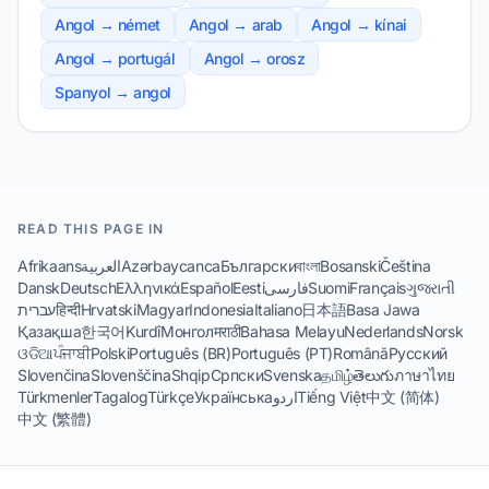
Angol → német
Angol → arab
Angol → kínai
Angol → portugál
Angol → orosz
Spanyol → angol
READ THIS PAGE IN
Afrikaans
العربية
Azərbaycanca
Български
বাংলা
Bosanski
Čeština
Dansk
Deutsch
Ελληνικά
Español
Eesti
فارسی
Suomi
Français
ગુજરાતી
עברית
हिन्दी
Hrvatski
Magyar
Indonesia
Italiano
日本語
Basa Jawa
Қазақша
한국어
Kurdî
Монгол
मराठी
Bahasa Melayu
Nederlands
Norsk
ଓଡିଆ
ਪੰਜਾਬੀ
Polski
Português (BR)
Português (PT)
Română
Русский
Slovenčina
Slovenščina
Shqip
Српски
Svenska
தமிழ்
తెలుగు
ภาษาไทย
Türkmenler
Tagalog
Türkçe
Українська
اردو
Tiếng Việt
中文 (简体)
中文 (繁體)