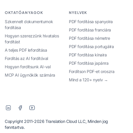
OKTATÓANYAGOK
NYELVEK
Szkennelt dokumentumok
PDF fordítása spanyolra
fordítása
PDF fordítása franciára
Hogyan szerezzünk hivatalos
PDF fordítása németre
fordítást
PDF fordítása portugálra
A teljes PDF lefordítása
PDF fordítása kínaira
Fordítás az AI fordítóval
PDF fordítása japánra
Hogyan fordítsunk AI-val
Fordítson PDF-et oroszra
MCP AI ügynökök számára
Mind a 120+ nyelv →
Copyright 2011-2026 Translation Cloud LLC, Minden jog
fenntartva.