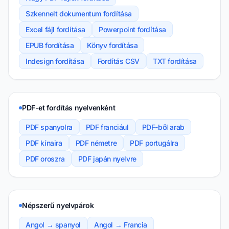
Szkennelt dokumentum fordítása
Excel fájl fordítása
Powerpoint fordítása
EPUB fordítása
Könyv fordítása
Indesign fordítása
Fordítás CSV
TXT fordítása
PDF-et fordítás nyelvenként
PDF spanyolra
PDF franciául
PDF-ből arab
PDF kínaira
PDF németre
PDF portugálra
PDF oroszra
PDF japán nyelvre
Népszerű nyelvpárok
Angol → spanyol
Angol → Francia