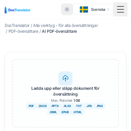
Svenska
Växl
DocTranslator
/
Alla verktyg - för alla översättningar
/
PDF-översättare
/
AI PDF-översättare
Ladda upp eller släpp dokument för
översättning
Max. filstorlek
1 GB
.PDF
.DOCX
.PPTX
.XLSX
.TXT
.JPG
.PNG
.IDML
.EPUB
.HTML