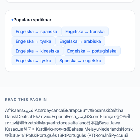
Populära språkpar
Engelska → spanska
Engelska → franska
Engelska → tyska
Engelska → arabiska
Engelska → kinesiska
Engelska → portugisiska
Engelska → ryska
Spanska → engelska
READ THIS PAGE IN
Afrikaans
العربية
Azərbaycanca
Български
বাংলা
Bosanski
Čeština
Dansk
Deutsch
Ελληνικά
Español
Eesti
فارسی
Suomi
Français
ગુજરાતી
עברית
हिन्दी
Hrvatski
Magyar
Indonesia
Italiano
日本語
Basa Jawa
Қазақша
한국어
Kurdî
Монгол
मराठी
Bahasa Melayu
Nederlands
Norsk
ଓଡିଆ
ਪੰਜਾਬੀ
Polski
Português (BR)
Português (PT)
Română
Русский