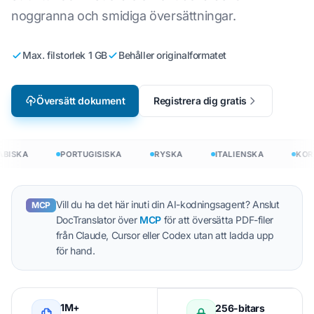
noggranna och smidiga översättningar.
Max. filstorlek 1 GB
Behåller originalformatet
Översätt dokument
Registrera dig gratis
BISKA
PORTUGISISKA
RYSKA
ITALIENSKA
KOR
Vill du ha det här inuti din AI-kodningsagent? Anslut
MCP
DocTranslator över
MCP
för att översätta PDF-filer
från Claude, Cursor eller Codex utan att ladda upp
för hand.
1M+
256-bitars