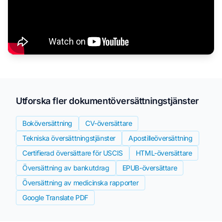
Utforska fler dokumentöversättningstjänster
Boköversättning
CV-översättare
Tekniska översättningstjänster
Apostilleöversättning
Certifierad översättare för USCIS
HTML-översättare
Översättning av bankutdrag
EPUB-översättare
Översättning av medicinska rapporter
Google Translate PDF