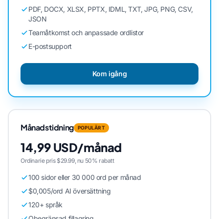
PDF, DOCX, XLSX, PPTX, IDML, TXT, JPG, PNG, CSV,
JSON
Teamåtkomst och anpassade ordlistor
E-postsupport
Kom igång
Månadstidning
POPULÄRT
14,99 USD/månad
Ordinarie pris $29.99, nu 50% rabatt
100 sidor eller 30 000 ord per månad
$0,005/ord AI översättning
120+ språk
Obegränsad fillagring