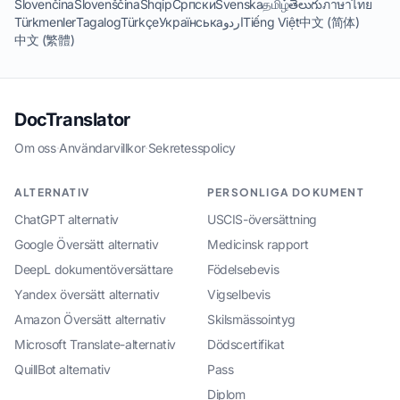
Slovenčina
Slovenščina
Shqip
Српски
Svenska
தமிழ்
తెలుగు
ภาษาไทย
Türkmenler
Tagalog
Türkçe
Українська
اردو
Tiếng Việt
中文 (简体)
中文 (繁體)
DocTranslator
Om oss
·
Användarvillkor
·
Sekretesspolicy
ALTERNATIV
PERSONLIGA DOKUMENT
ChatGPT alternativ
USCIS-översättning
Google Översätt alternativ
Medicinsk rapport
DeepL dokumentöversättare
Födelsebevis
Yandex översätt alternativ
Vigselbevis
Amazon Översätt alternativ
Skilsmässointyg
Microsoft Translate-alternativ
Dödscertifikat
QuillBot alternativ
Pass
Diplom