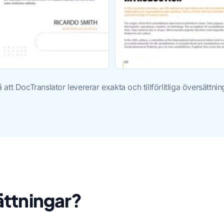
att DocTranslator levererar exakta och tillförlitliga översättn
ättningar?