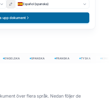
Español (spanska)
a upp dokument
ENGELSKA
SPANSKA
FRANSKA
TYSKA
KINESIS
itt
kument över flera språk. Nedan följer de