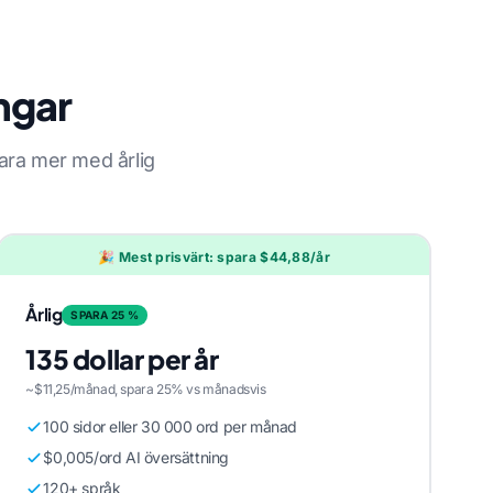
ngar
ara mer med årlig
🎉 Mest prisvärt: spara $44,88/år
Årlig
SPARA 25 %
135 dollar per år
~$11,25/månad, spara 25% vs månadsvis
100 sidor eller 30 000 ord per månad
$0,005/ord AI översättning
120+ språk