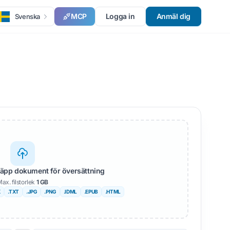
MCP
Logga in
Anmäl dig
Svenska
läpp dokument för översättning
ax. filstorlek
1 GB
X
.TXT
.JPG
.PNG
.IDML
.EPUB
.HTML