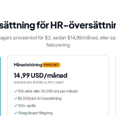
ssättning för HR-översättni
agars provperiod för $2, sedan $14,99/månad, eller sp
fakturering
Månadstidning
POPULÄRT
14,99 USD/månad
Ordinarie pris $29.99, nu 50% rabatt
100 sidor eller 30 000 ord per månad
$0,005/ord AI översättning
120+ språk
Obegränsad fillagring