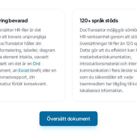
ring bevarad
120+ språk stöds
rsätter HR-filer är det
DocTranslator möjliggör sömlö
 att bevara ursprungliga
HR-verksamhet genom att stö
ocTranslator håller din
översättningar till fler än 120 
rmatering, tabeller, diagram
Detta gör att du effektivt kan
la element intakta, oavsett
medarbetardokumentation,
vsett om det är en
Ord
introduktionsmaterial och inte
ument, an
Excel
lönefil, eller en
kommunikation i flera länder s
evnadsrapport, din
som du säkerställer att varje
ruktur förblir konsekvent.
teammedlem har tillgång till ko
lokaliserad information.
Översätt dokument