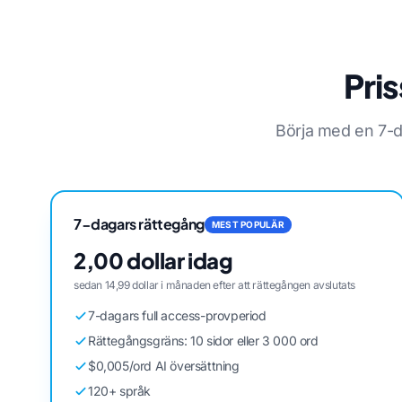
Pri
Börja med en 7-d
7-dagars rättegång
MEST POPULÄR
2,00 dollar idag
sedan 14,99 dollar i månaden efter att rättegången avslutats
7-dagars full access-provperiod
Rättegångsgräns: 10 sidor eller 3 000 ord
$0,005/ord AI översättning
120+ språk