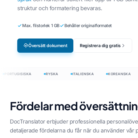
struktur och formatering bevaras.
Lokalisering av videospel
Översätt CSV-fi
ska
Engelska till koreanska
e-lärande
Översätt JSON
ka
Engelska till arabiska
Max. filstorlek 1 GB
Behåller originalformatet
HTML-översätt
ländska
Engelska till turkiska
Översätt dokument
Registrera dig gratis
InDesign ordrä
Engelska till indonesiska
.DOCX Word Co
siska
Engelska till hindi
Antal Excel-file
Engelska till urdu
ORTUGISISKA
RYSKA
ITALIENSKA
KOREANSKA
PowerPoint-ord
Fördelar med översättn
l 120+ språk
rsätt dokument till 120+ språk
DocTranslator erbjuder professionella personalöve
detaljerade fördelarna du får när du använder vår 