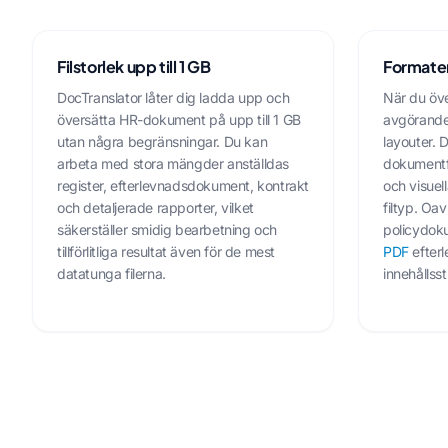
Filstorlek upp till 1 GB
Formate
DocTranslator låter dig ladda upp och
När du öve
översätta HR-dokument på upp till 1 GB
avgörande
utan några begränsningar. Du kan
layouter. D
arbeta med stora mängder anställdas
dokumentfo
register, efterlevnadsdokument, kontrakt
och visuel
och detaljerade rapporter, vilket
filtyp. Oa
säkerställer smidig bearbetning och
policydok
tillförlitliga resultat även för de mest
PDF
efterl
datatunga filerna.
innehållsst