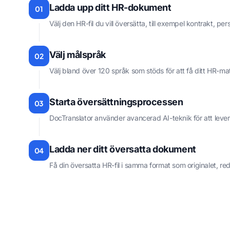
Ladda upp ditt HR-dokument
01
Välj den HR-fil du vill översätta, till exempel kontrakt, 
Välj målspråk
02
Välj bland över 120 språk som stöds för att få ditt HR-ma
Starta översättningsprocessen
03
DocTranslator använder avancerad AI-teknik för att lever
Ladda ner ditt översatta dokument
04
Få din översatta HR-fil i samma format som originalet, redo