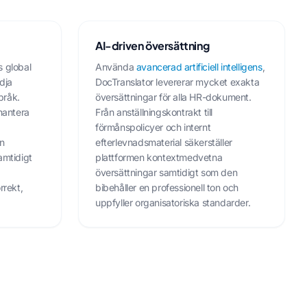
AI-driven översättning
s global
Använda
avancerad artificiell intelligens
,
dja
DocTranslator levererar mycket exakta
språk.
översättningar för alla HR-dokument.
 hantera
Från anställningskontrakt till
förmånspolicyer och internt
rn
efterlevnadsmaterial säkerställer
amtidigt
plattformen kontextmedvetna
översättningar samtidigt som den
rrekt,
bibehåller en professionell ton och
uppfyller organisatoriska standarder.