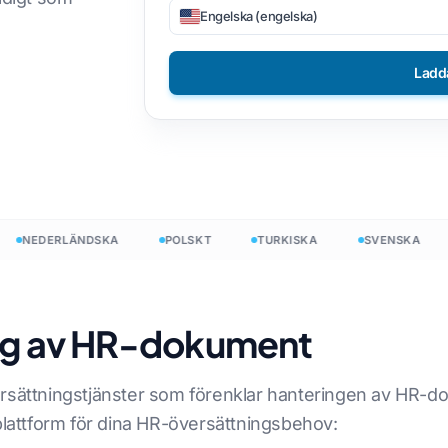
Engelska (engelska)
ler
DOCX till TXT
Vietnamesiska
Filippinare
Ladd
EPUB till PDF
Italienska
Finska
are
Putsa
Bulgariska
kning
Ukrainska
Ungerska
unter
Latin
Zulu
r
Tjeckiska
Yoruba
NEDERLÄNDSKA
POLSKT
TURKISKA
SVENSKA
räkning
Irländska
Alla 120+ språk →
Hmong
ing av HR-dokument
Börja fritt
Börja fr
rsättningstjänster som förenklar hanteringen av HR-do
plattform för dina HR-översättningsbehov: