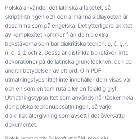
Polska använder det latinska alfabetet, så
skriptriktningen och den allmänna sidlayouten är
desamma som på engelska. Det ytterligare skiktet
av komplexitet kommer från de nio extra
bokstäverna som bär diakritiska tecken: ą, ć, ę, ł,
ń, ó, ś, ź och ż. Dessa är distinkta bokstäver, inte
dekorationer på de latinska grundtecknen, och de
ändrar betydelsen av ett ord. Om PDF-
utmatningstypsnittet inte innehåller dem visas var
och en som en tom ruta eller en felaktig glyf.
Utmatningstypsnittet som används här täcker hela
den polska teckenuppsättningen, så varje
diakritisk återgivning som avsett i det översatta
dokumentet.
Polsk grammatik är kraftigt böjd, med sju