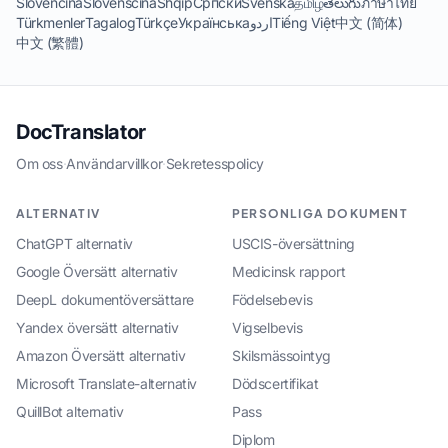
Slovenčina
Slovenščina
Shqip
Српски
Svenska
தமிழ்
తెలుగు
ภาษาไทย
Türkmenler
Tagalog
Türkçe
Українська
اردو
Tiếng Việt
中文 (简体)
中文 (繁體)
DocTranslator
Om oss
·
Användarvillkor
·
Sekretesspolicy
ALTERNATIV
PERSONLIGA DOKUMENT
ChatGPT alternativ
USCIS-översättning
Google Översätt alternativ
Medicinsk rapport
DeepL dokumentöversättare
Födelsebevis
Yandex översätt alternativ
Vigselbevis
Amazon Översätt alternativ
Skilsmässointyg
Microsoft Translate-alternativ
Dödscertifikat
QuillBot alternativ
Pass
Diplom