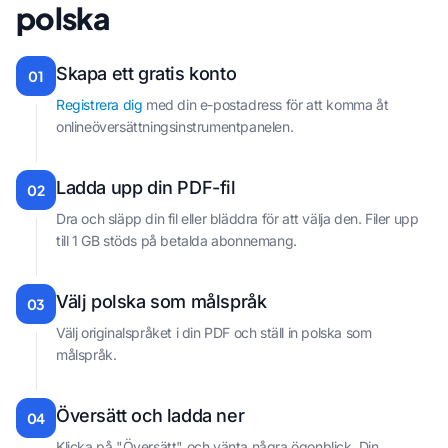
polska
Skapa ett gratis konto
01
Registrera dig
med din e-postadress för att komma åt
onlineöversättningsinstrumentpanelen.
Ladda upp din PDF-fil
02
Dra och släpp din fil eller bläddra för att välja den. Filer upp
till 1 GB stöds på betalda abonnemang.
Välj polska som målspråk
03
Välj originalspråket i din PDF och ställ in polska som
målspråk.
Översätt och ladda ner
04
Klicka på "Översätt" och vänta några ögonblick. Din