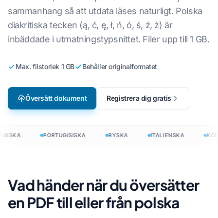
sammanhang så att utdata läses naturligt. Polska
diakritiska tecken (ą, ć, ę, ł, ń, ó, ś, ź, ż) är
inbäddade i utmatningstypsnittet. Filer upp till 1 GB.
Max. filstorlek 1 GB
Behåller originalformatet
Översätt dokument
Registrera dig gratis
ABISKA
PORTUGISISKA
RYSKA
ITALIENSKA
KOR
Vad händer när du översätter
en PDF till eller från polska