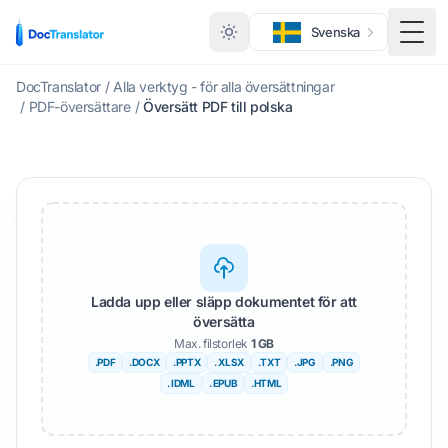
Svenska
Växl
DocTranslator
/
Alla verktyg - för alla översättningar
/
PDF-översättare
/
Översätt PDF till polska
Ladda upp eller släpp dokumentet för att
översätta
Max. filstorlek
1 GB
.PDF
.DOCX
.PPTX
. XLSX
.TXT
.JPG
.PNG
. IDML
. EPUB
.HTML