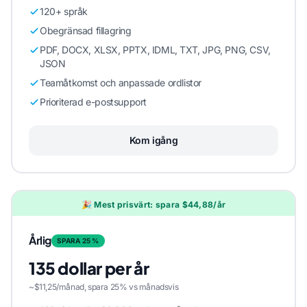
120+ språk
Obegränsad fillagring
PDF, DOCX, XLSX, PPTX, IDML, TXT, JPG, PNG, CSV,
JSON
Teamåtkomst och anpassade ordlistor
Prioriterad e-postsupport
Kom igång
🎉 Mest prisvärt: spara $44,88/år
Årlig
SPARA 25 %
135 dollar per år
~$11,25/månad, spara 25% vs månadsvis