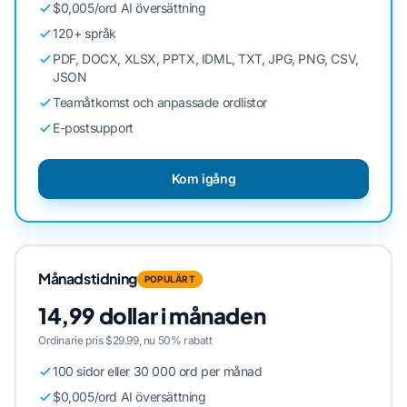
$0,005/ord AI översättning
120+ språk
PDF, DOCX, XLSX, PPTX, IDML, TXT, JPG, PNG, CSV,
JSON
Teamåtkomst och anpassade ordlistor
E-postsupport
Kom igång
Månadstidning
POPULÄRT
14,99 dollar i månaden
Ordinarie pris $29.99, nu 50% rabatt
100 sidor eller 30 000 ord per månad
$0,005/ord AI översättning