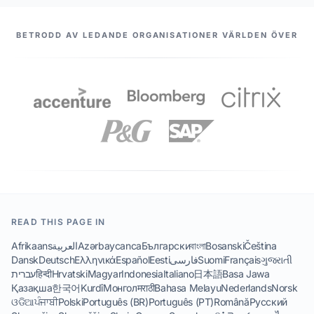
VÅRA PARTNERS
BETRODD AV LEDANDE ORGANISATIONER VÄRLDEN ÖVER
READ THIS PAGE IN
Afrikaans
العربية
Azərbaycanca
Български
বাংলা
Bosanski
Čeština
Dansk
Deutsch
Ελληνικά
Español
Eesti
فارسی
Suomi
Français
ગુજરાતી
עברית
हिन्दी
Hrvatski
Magyar
Indonesia
Italiano
日本語
Basa Jawa
Қазақша
한국어
Kurdî
Монгол
मराठी
Bahasa Melayu
Nederlands
Norsk
ଓଡିଆ
ਪੰਜਾਬੀ
Polski
Português (BR)
Português (PT)
Română
Русский