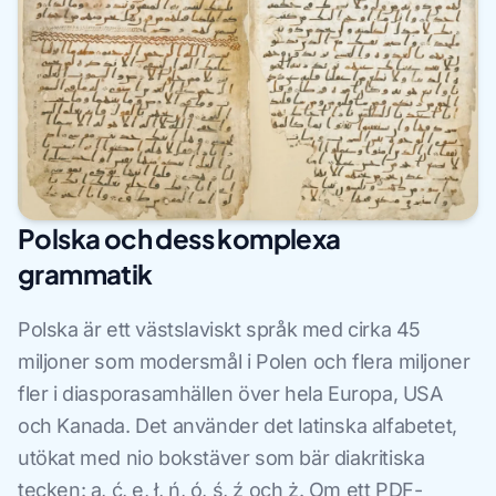
Polska och dess komplexa
grammatik
Polska är ett västslaviskt språk med cirka 45
miljoner som modersmål i Polen och flera miljoner
fler i diasporasamhällen över hela Europa, USA
och Kanada. Det använder det latinska alfabetet,
utökat med nio bokstäver som bär diakritiska
tecken: ą, ć, ę, ł, ń, ó, ś, ź och ż. Om ett PDF-