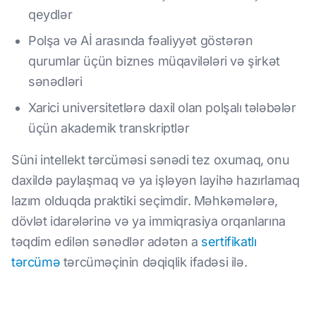
qeydlər
Polşa və Aİ arasında fəaliyyət göstərən
qurumlar üçün biznes müqavilələri və şirkət
sənədləri
Xarici universitetlərə daxil olan polşalı tələbələr
üçün akademik transkriptlər
Süni intellekt tərcüməsi sənədi tez oxumaq, onu
daxildə paylaşmaq və ya işləyən layihə hazırlamaq
lazım olduqda praktiki seçimdir. Məhkəmələrə,
dövlət idarələrinə və ya immiqrasiya orqanlarına
təqdim edilən sənədlər adətən a
sertifikatlı
tərcümə
tərcüməçinin dəqiqlik ifadəsi ilə.