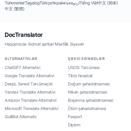
Türkmenler
Tagalog
Türkçe
Українська
اردو
Tiếng Việt
中文 (简体)
中文 (繁體)
DocTranslator
Haqqımızda
·
Xidmət şərtləri
·
Məxfilik Siyasəti
ALTERNATIVLƏR
ŞƏXSI SƏNƏDLƏR
ChatGPT Alternativi
USCIS Tərcüməsi
Google Translate Alternativi
Tibbi hesabat
DeepL Sənəd Tərcüməçisi
Doğum şəhadətnaməsi
Yandex Translate Alternativi
Nikah şəhadətnaməsi
Amazon Translate Alternativi
Boşanma şəhadətnaməsi
Microsoft Translate Alternativi
Ölüm şəhadətnaməsi
QuillBot Alternativ
Pasport
Diplom