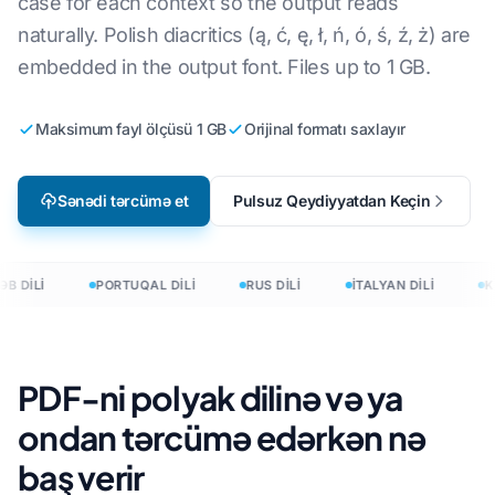
case for each context so the output reads
naturally. Polish diacritics (ą, ć, ę, ł, ń, ó, ś, ź, ż) are
embedded in the output font. Files up to 1 GB.
Maksimum fayl ölçüsü 1 GB
Orijinal formatı saxlayır
Sənədi tərcümə et
Pulsuz Qeydiyyatdan Keçin
B DİLİ
PORTUQAL DİLİ
RUS DİLİ
İTALYAN DİLİ
KO
PDF-ni polyak dilinə və ya
ondan tərcümə edərkən nə
baş verir