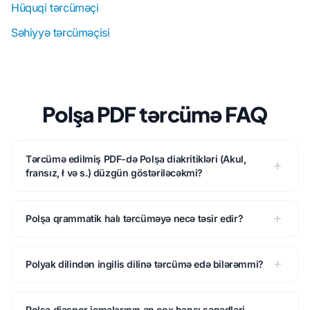
Hüquqi tərcüməçi
Səhiyyə tərcüməçisi
Polşa PDF tərcümə FAQ
Tərcümə edilmiş PDF-də Polşa diakritikləri (Akul,
fransız, ł və s.) düzgün göstəriləcəkmi?
Polşa qrammatik halı tərcüməyə necə təsir edir?
Polyak dilindən ingilis dilinə tərcümə edə bilərəmmi?
Polşa diaspor icmalarının ən çox hansı sənədləri