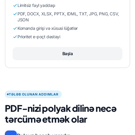
Limitsiz fayl yaddaşı
PDF, DOCX, XLSX, PPTX, IDML, TXT, JPG, PNG, CSV,
JSON
Komanda girişi və xüsusi lüğətlər
Prioritet e-poçt dəstəyi
Başla
TƏLƏB OLUNAN ADDIMLAR
PDF-nizi polyak dilinə necə
tərcümə etmək olar