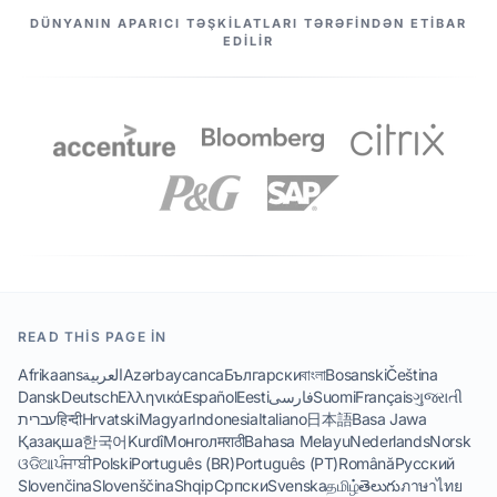
TƏRƏFDAŞLARIMIZ
DÜNYANIN APARICI TƏŞKILATLARI TƏRƏFINDƏN ETIBAR
EDILIR
READ THIS PAGE IN
Afrikaans
العربية
Azərbaycanca
Български
বাংলা
Bosanski
Čeština
Dansk
Deutsch
Ελληνικά
Español
Eesti
فارسی
Suomi
Français
ગુજરાતી
עברית
हिन्दी
Hrvatski
Magyar
Indonesia
Italiano
日本語
Basa Jawa
Қазақша
한국어
Kurdî
Монгол
मराठी
Bahasa Melayu
Nederlands
Norsk
ଓଡିଆ
ਪੰਜਾਬੀ
Polski
Português (BR)
Português (PT)
Română
Русский
Slovenčina
Slovenščina
Shqip
Српски
Svenska
தமிழ்
తెలుగు
ภาษาไทย