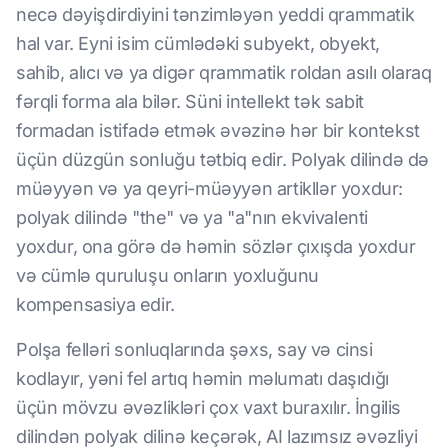
necə dəyişdirdiyini tənzimləyən yeddi qrammatik
hal var. Eyni isim cümlədəki subyekt, obyekt,
sahib, alıcı və ya digər qrammatik roldan asılı olaraq
fərqli forma ala bilər. Süni intellekt tək sabit
formadan istifadə etmək əvəzinə hər bir kontekst
üçün düzgün sonluğu tətbiq edir. Polyak dilində də
müəyyən və ya qeyri-müəyyən artikllər yoxdur:
polyak dilində "the" və ya "a"nın ekvivalenti
yoxdur, ona görə də həmin sözlər çıxışda yoxdur
və cümlə quruluşu onların yoxluğunu
kompensasiya edir.
Polşa felləri sonluqlarında şəxs, say və cinsi
kodlayır, yəni fel artıq həmin məlumatı daşıdığı
üçün mövzu əvəzlikləri çox vaxt buraxılır. İngilis
dilindən polyak dilinə keçərək, AI lazımsız əvəzliyi