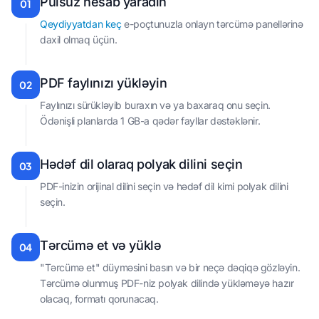
Pulsuz hesab yaradın
01
Qeydiyyatdan keç
e-poçtunuzla onlayn tərcümə panellərinə
daxil olmaq üçün.
PDF faylınızı yükləyin
02
Faylınızı sürükləyib buraxın və ya baxaraq onu seçin.
Ödənişli planlarda 1 GB-a qədər fayllar dəstəklənir.
Hədəf dil olaraq polyak dilini seçin
03
PDF-inizin orijinal dilini seçin və hədəf dil kimi polyak dilini
seçin.
Tərcümə et və yüklə
04
"Tərcümə et" düyməsini basın və bir neçə dəqiqə gözləyin.
Tərcümə olunmuş PDF-niz polyak dilində yükləməyə hazır
olacaq, formatı qorunacaq.