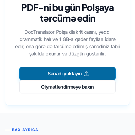
PDF-ni bu gün Polşaya
tərcümə edin
DocTranslator Polşa diakritikasını, yeddi
qrammatik halı və 1 GB-a qədər faylları idarə
edir, ona görə də tərcümə edilmiş sənədiniz təbii
şəkildə oxunur və düzgün göstərilir.
Sənədi yükləyin
Qiymətləndirməyə baxın
BAX AYRICA