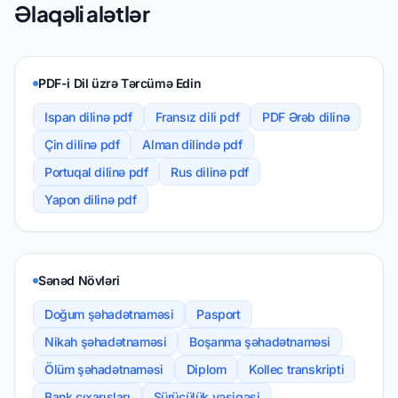
Əlaqəli alətlər
PDF-i Dil üzrə Tərcümə Edin
Ispan dilinə pdf
Fransız dili pdf
PDF Ərəb dilinə
Çin dilinə pdf
Alman dilində pdf
Portuqal dilinə pdf
Rus dilinə pdf
Yapon dilinə pdf
Sənəd Növləri
Doğum şəhadətnaməsi
Pasport
Nikah şəhadətnaməsi
Boşanma şəhadətnaməsi
Ölüm şəhadətnaməsi
Diplom
Kollec transkripti
Bank çıxarışları
Sürücülük vəsiqəsi