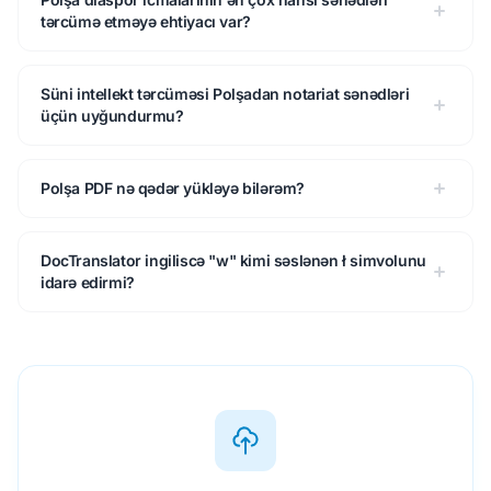
tərcümə etməyə ehtiyacı var?
Süni intellekt tərcüməsi Polşadan notariat sənədləri
üçün uyğundurmu?
Polşa PDF nə qədər yükləyə bilərəm?
DocTranslator ingiliscə "w" kimi səslənən ł simvolunu
idarə edirmi?