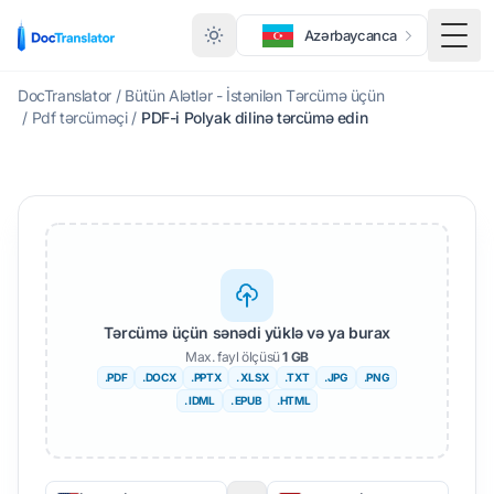
Azərbaycanca
Meny
DocTranslator
/
Bütün Alətlər - İstənilən Tərcümə üçün
/
Pdf tərcüməçi
/
PDF-i Polyak dilinə tərcümə edin
Tərcümə üçün sənədi yüklə və ya burax
Max. fayl ölçüsü
1 GB
.PDF
.DOCX
.PPTX
. XLSX
.TXT
.JPG
.PNG
. IDML
. EPUB
.HTML