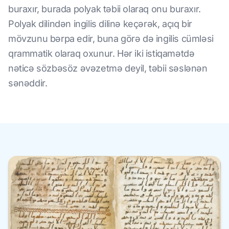
buraxır, burada polyak təbii olaraq onu buraxır.
Polyak dilindən ingilis dilinə keçərək, açıq bir
mövzunu bərpa edir, buna görə də ingilis cümləsi
qrammatik olaraq oxunur. Hər iki istiqamətdə
nəticə sözbəsöz əvəzetmə deyil, təbii səslənən
sənəddir.