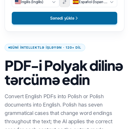
İngilis (İngilis)
Español (İspan dili)
Sənədi yüklə
SÜNI INTELLEKTLƏ IŞLƏYƏN · 120+ DIL
PDF-i Polyak dilinə
tərcümə edin
Convert English PDFs into Polish or Polish
documents into English. Polish has seven
grammatical cases that change word endings
throughout the text; the AI applies the correct