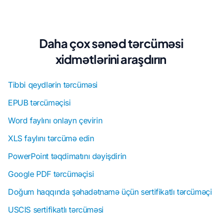
Daha çox sənəd tərcüməsi
xidmətlərini araşdırın
Tibbi qeydlərin tərcüməsi
EPUB tərcüməçisi
Word faylını onlayn çevirin
XLS faylını tərcümə edin
PowerPoint təqdimatını dəyişdirin
Google PDF tərcüməçisi
Doğum haqqında şəhadətnamə üçün sertifikatlı tərcüməçi
USCIS sertifikatlı tərcüməsi