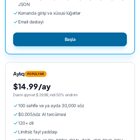
JSON
Komanda girişi və xüsusi lüğətlər
Email dəstəyi
Başla
Aylıq
POPULYAR
$14.99/ay
Daimi qiymət $ 29.99, indi 50% endirim
100 səhifə və ya ayda 30,000 söz
$0.005/söz AI tərcüməsi
120+ dil
Limitsiz fayl yaddaşı