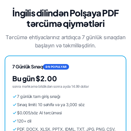
İngilis dilindən Polşaya PDF
tərcümə qiymətləri
Tərcümə ehtiyaclarınız artdıqca 7 günlük sınaqdan
başlayın və təkmilləşdirin.
7 Günlük Sınaq
ƏN POPULYAR
Bu gün $2.00
sonra məhkəmə bitdikdən sonra ayda 14.99 dollar
7 günlük tam giriş sınağı
Sınaq limiti: 10 səhifə və ya 3,000 söz
$0.005/söz AI tərcüməsi
120+ dil
PDF, DOCX, XLSX, PPTX, IDML, TXT, JPG, PNG, CSV,