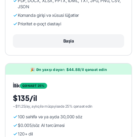
PDF, DOCX, XLSX, PPTX, IDML, TXT, JPG, PNG, CSV,
JSON
Komanda girişi və xüsusi lüğətlər
Prioritet e-poçt dəstəyi
Başla
🎉 Ən yaxşı dəyər: $44.88/il qənaət edin
İllik
QƏNAƏT 25%
$135/il
~$11.25/ay, aylıq ilə müqayisədə 25% qənaət edin
100 səhifə və ya ayda 30,000 söz
$0.005/söz AI tərcüməsi
120+ dil