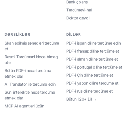
Bank çıxarışı
Tərcümeyi-hal
Doktor qeydi
DƏRSLIKLƏR
DILLƏR
Skan edilmiş sənədləri tərcümə
PDF-i ispan dilinə tərcümə edin
et
PDF-i fransız dilinə tərcümə et
Rəsmi Tərcüməni Necə Almaq
PDF-i alman dilinə tərcümə et
olar
PDF-i portuqal dilinə tərcümə et
Bütün PDF-i necə tərcümə
PDF-i Çin dilinə tərcümə et
etmək olar
PDF-i yapon dilinə tərcümə et
AI Translator ilə tərcümə edin
PDF-i rus dilinə tərcümə et
Süni intellektlə necə tərcümə
etmək olar
Bütün 120+ Dil →
MCP AI agentləri üçün