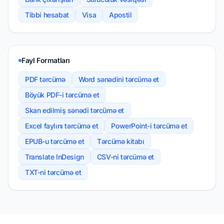
Tibbi hesabat
Visa
Apostil
Fayl Formatları
PDF tərcümə
Word sənədini tərcümə et
Böyük PDF-i tərcümə et
Skan edilmiş sənədi tərcümə et
Excel faylını tərcümə et
PowerPoint-i tərcümə et
EPUB-u tərcümə et
Tərcümə kitabı
Translate InDesign
CSV-ni tərcümə et
TXT-ni tərcümə et