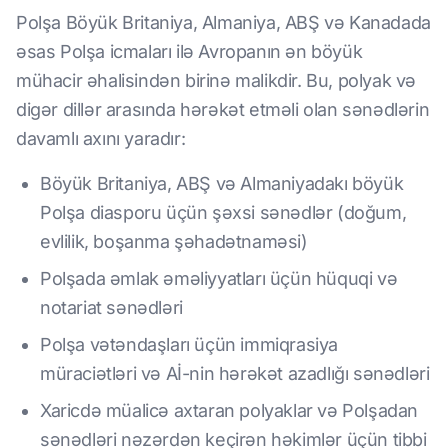
Polşa Böyük Britaniya, Almaniya, ABŞ və Kanadada
əsas Polşa icmaları ilə Avropanın ən böyük
mühacir əhalisindən birinə malikdir. Bu, polyak və
digər dillər arasında hərəkət etməli olan sənədlərin
davamlı axını yaradır:
Böyük Britaniya, ABŞ və Almaniyadakı böyük
Polşa diasporu üçün şəxsi sənədlər (doğum,
evlilik, boşanma şəhadətnaməsi)
Polşada əmlak əməliyyatları üçün hüquqi və
notariat sənədləri
Polşa vətəndaşları üçün immiqrasiya
müraciətləri və Aİ-nin hərəkət azadlığı sənədləri
Xaricdə müalicə axtaran polyaklar və Polşadan
sənədləri nəzərdən keçirən həkimlər üçün tibbi