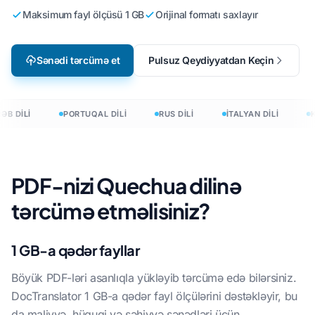
Maksimum fayl ölçüsü 1 GB
Orijinal formatı saxlayır
Sənədi tərcümə et
Pulsuz Qeydiyyatdan Keçin
ƏB DİLİ
PORTUQAL DİLİ
RUS DİLİ
İTALYAN DİLİ
K
PDF-nizi Quechua dilinə
tərcümə etməlisiniz?
1 GB-a qədər fayllar
Böyük PDF-ləri asanlıqla yükləyib tərcümə edə bilərsiniz.
DocTranslator 1 GB-a qədər fayl ölçülərini dəstəkləyir, bu
da maliyyə, hüquqi və səhiyyə sənədləri üçün