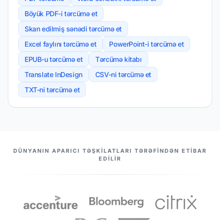
Böyük PDF-i tərcümə et
Skan edilmiş sənədi tərcümə et
Excel faylını tərcümə et
PowerPoint-i tərcümə et
EPUB-u tərcümə et
Tərcümə kitabı
Translate InDesign
CSV-ni tərcümə et
TXT-ni tərcümə et
TƏRƏFDAŞLARIMIZ
DÜNYANIN APARICI TƏŞKILATLARI TƏRƏFINDƏN ETIBAR
EDILIR