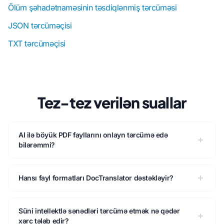
Ölüm şəhadətnaməsinin təsdiqlənmiş tərcüməsi
JSON tərcüməçisi
TXT tərcüməçisi
Tez-tez verilən suallar
AI ilə böyük PDF fayllarını onlayn tərcümə edə
bilərəmmi?
Hansı fayl formatları DocTranslator dəstəkləyir?
Süni intellektlə sənədləri tərcümə etmək nə qədər
xərc tələb edir?