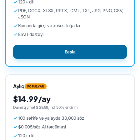
120+ dil
PDF, DOCX, XLSX, PPTX, IDML, TXT, JPG, PNG, CSV,
JSON
Komanda girişi və xüsusi lüğətlər
Email dəstəyi
Başla
Aylıq
POPULYAR
$14.99/ay
Daimi qiymət $ 29.99, indi 50% endirim
100 səhifə və ya ayda 30,000 söz
$0.005/söz AI tərcüməsi
120+ dil