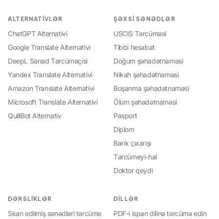
ALTERNATIVLƏR
ŞƏXSI SƏNƏDLƏR
ChatGPT Alternativi
USCIS Tərcüməsi
Google Translate Alternativi
Tibbi hesabat
DeepL Sənəd Tərcüməçisi
Doğum şəhadətnaməsi
Yandex Translate Alternativi
Nikah şəhadətnaməsi
Amazon Translate Alternativi
Boşanma şəhadətnaməsi
Microsoft Translate Alternativi
Ölüm şəhadətnaməsi
QuillBot Alternativ
Pasport
Diplom
Bank çıxarışı
Tərcümeyi-hal
Doktor qeydi
DƏRSLIKLƏR
DILLƏR
Skan edilmiş sənədləri tərcümə
PDF-i ispan dilinə tərcümə edin