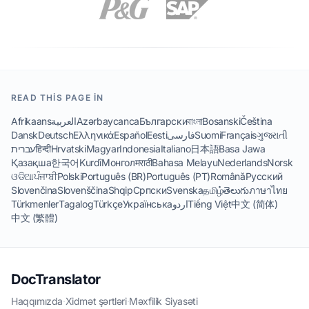
READ THIS PAGE IN
Afrikaans
العربية
Azərbaycanca
Български
বাংলা
Bosanski
Čeština
Dansk
Deutsch
Ελληνικά
Español
Eesti
فارسی
Suomi
Français
ગુજરાતી
עברית
हिन्दी
Hrvatski
Magyar
Indonesia
Italiano
日本語
Basa Jawa
Қазақша
한국어
Kurdî
Монгол
मराठी
Bahasa Melayu
Nederlands
Norsk
ଓଡିଆ
ਪੰਜਾਬੀ
Polski
Português (BR)
Português (PT)
Română
Русский
Slovenčina
Slovenščina
Shqip
Српски
Svenska
தமிழ்
తెలుగు
ภาษาไทย
Türkmenler
Tagalog
Türkçe
Українська
اردو
Tiếng Việt
中文 (简体)
中文 (繁體)
DocTranslator
Haqqımızda
·
Xidmət şərtləri
·
Məxfilik Siyasəti