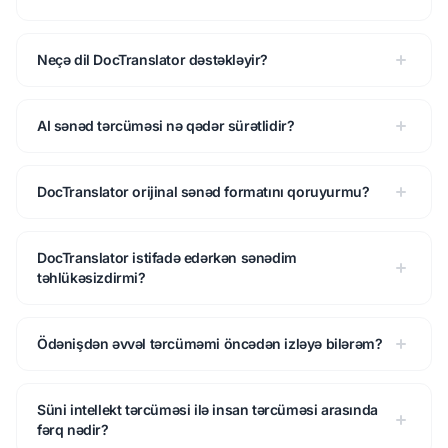
Neçə dil DocTranslator dəstəkləyir?
AI sənəd tərcüməsi nə qədər sürətlidir?
DocTranslator orijinal sənəd formatını qoruyurmu?
DocTranslator istifadə edərkən sənədim
təhlükəsizdirmi?
Ödənişdən əvvəl tərcüməmi öncədən izləyə bilərəm?
Süni intellekt tərcüməsi ilə insan tərcüməsi arasında
fərq nədir?