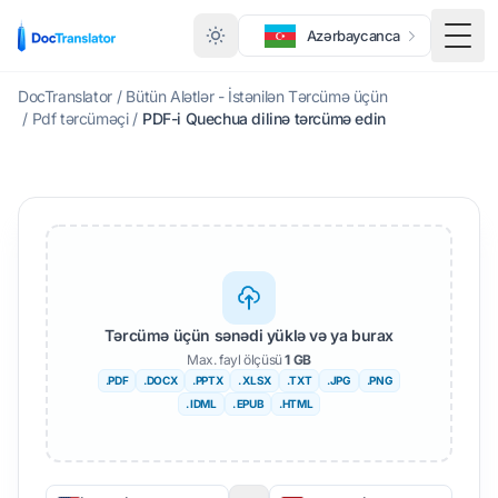
Azərbaycanca
Meny
DocTranslator
/
Bütün Alətlər - İstənilən Tərcümə üçün
/
Pdf tərcüməçi
/
PDF-i Quechua dilinə tərcümə edin
Tərcümə üçün sənədi yüklə və ya burax
Max. fayl ölçüsü
1 GB
.PDF
.DOCX
.PPTX
. XLSX
.TXT
.JPG
.PNG
. IDML
. EPUB
.HTML