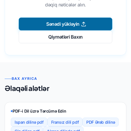
dəqiq nəticələr alın.
Sənədi yükləyin
Qiymətləri Baxın
BAX AYRICA
Əlaqəli alətlər
PDF-i Dil üzrə Tərcümə Edin
Ispan dilinə pdf
Fransız dili pdf
PDF Ərəb dilinə