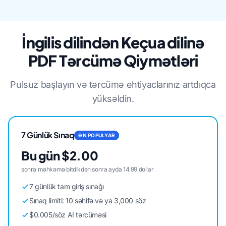
İngilis dilindən Keçua dilinə
PDF Tərcümə Qiymətləri
Pulsuz başlayın və tərcümə ehtiyaclarınız artdıqca
yüksəldin.
7 Günlük Sınaq
ƏN POPULYAR
Bu gün $2.00
sonra məhkəmə bitdikdən sonra ayda 14.99 dollar
7 günlük tam giriş sınağı
Sınaq limiti: 10 səhifə və ya 3,000 söz
$0.005/söz AI tərcüməsi