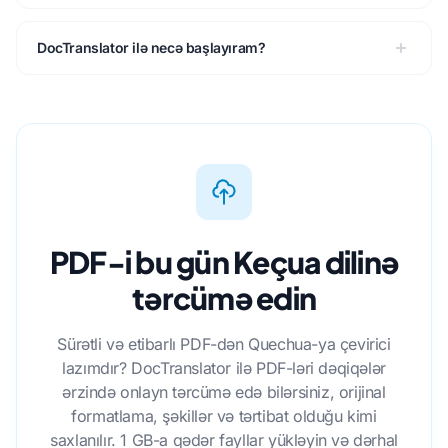
DocTranslator ilə necə başlayıram?
PDF-i bu gün Keçua dilinə
tərcümə edin
Sürətli və etibarlı PDF-dən Quechua-ya çevirici
lazımdır? DocTranslator ilə PDF-ləri dəqiqələr
ərzində onlayn tərcümə edə bilərsiniz, orijinal
formatlama, şəkillər və tərtibat olduğu kimi
saxlanılır. 1 GB-a qədər fayllar yükləyin və dərhal