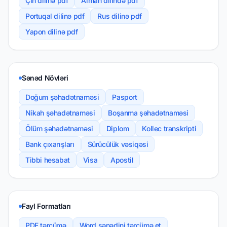
Çin dilinə pdf
Alman dilində pdf
Portuqal dilinə pdf
Rus dilinə pdf
Yapon dilinə pdf
Sənəd Növləri
Doğum şəhadətnaməsi
Pasport
Nikah şəhadətnaməsi
Boşanma şəhadətnaməsi
Ölüm şəhadətnaməsi
Diplom
Kollec transkripti
Bank çıxarışları
Sürücülük vəsiqəsi
Tibbi hesabat
Visa
Apostil
Fayl Formatları
PDF tərcümə
Word sənədini tərcümə et