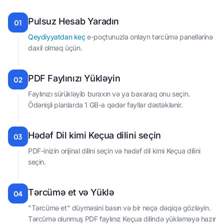
Pulsuz Hesab Yaradın
01
Qeydiyyatdan keç
e-poçtunuzla onlayn tərcümə panellərinə
daxil olmaq üçün.
PDF Faylınızı Yükləyin
02
Faylınızı sürükləyib buraxın və ya baxaraq onu seçin.
Ödənişli planlarda 1 GB-a qədər fayllar dəstəklənir.
Hədəf Dil kimi Keçua dilini seçin
03
PDF-inizin orijinal dilini seçin və hədəf dil kimi Keçua dilini
seçin.
Tərcümə et və Yüklə
04
"Tərcümə et" düyməsini basın və bir neçə dəqiqə gözləyin.
Tərcümə olunmuş PDF faylınız Keçua dilində yükləməyə hazır