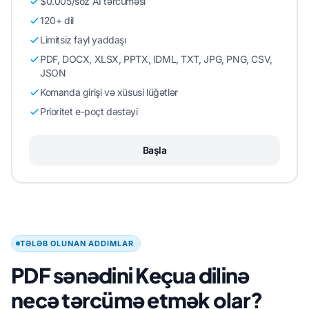
$0.005/söz AI tərcüməsi
120+ dil
Limitsiz fayl yaddaşı
PDF, DOCX, XLSX, PPTX, IDML, TXT, JPG, PNG, CSV,
JSON
Komanda girişi və xüsusi lüğətlər
Prioritet e-poçt dəstəyi
Başla
TƏLƏB OLUNAN ADDIMLAR
PDF sənədini Keçua dilinə
necə tərcümə etmək olar?