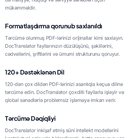
mükəmməldir.
Formatlaşdırma qorunub saxlanıldı
Tərcümə olunmuş PDF-lərinizi orijinallar kimi saxlayın.
DocTranslator fayllarınızın düzülüşünü, şəkillərini,
cədvəllərini, şriftlərini və ümumi strukturunu qoruyur.
120+ Dəstəklənən Dil
120-dən çox dildən PDF-lərinizi asanlıqla keçua dilinə
tərcümə edin. DocTranslator çoxdilli fayllarla işləyir və
qlobal sənədlərlə problemsiz işləməyə imkan verir.
Tərcümə Dəqiqliyi
DocTranslator inkişaf etmiş süni intellekt modellərini