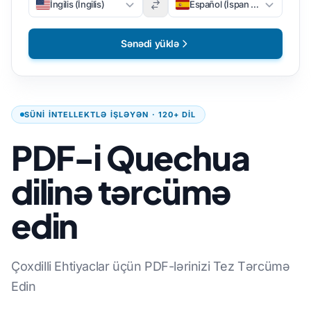
İngilis (İngilis)
Español (İspan dili)
Sənədi yüklə
SÜNI INTELLEKTLƏ IŞLƏYƏN · 120+ DIL
PDF-i Quechua
dilinə tərcümə
edin
Çoxdilli Ehtiyaclar üçün PDF-lərinizi Tez Tərcümə
Edin