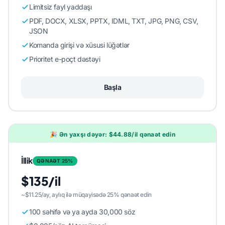
Limitsiz fayl yaddaşı
PDF, DOCX, XLSX, PPTX, IDML, TXT, JPG, PNG, CSV,
JSON
Komanda girişi və xüsusi lüğətlər
Prioritet e-poçt dəstəyi
Başla
🎉 Ən yaxşı dəyər: $44.88/il qənaət edin
İllik
QƏNAƏT 25%
$135/il
~$11.25/ay, aylıq ilə müqayisədə 25% qənaət edin
100 səhifə və ya ayda 30,000 söz