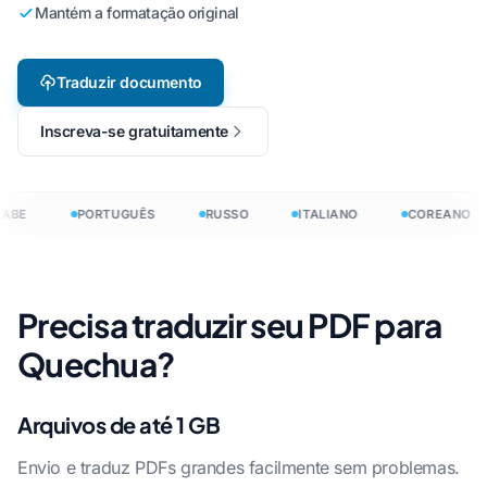
Mantém a formatação original
Traduzir documento
Inscreva-se gratuitamente
ABE
PORTUGUÊS
RUSSO
ITALIANO
COREANO
Precisa traduzir seu PDF para
Quechua?
Arquivos de até 1 GB
Envio e traduz PDFs grandes facilmente sem problemas.