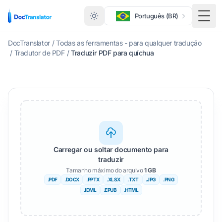
Português (BR)
Alte
DocTranslator
/
Todas as ferramentas - para qualquer tradução
/
Tradutor de PDF
/
Traduzir PDF para quíchua
Carregar ou soltar documento para
traduzir
Tamanho máximo do arquivo
1 GB
.PDF
.DOCX
.PPTX
.XLSX
.TXT
.JPG
.PNG
.IDML
.EPUB
.HTML