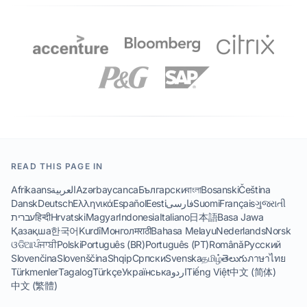
READ THIS PAGE IN
Afrikaans
العربية
Azərbaycanca
Български
বাংলা
Bosanski
Čeština
Dansk
Deutsch
Ελληνικά
Español
Eesti
فارسی
Suomi
Français
ગુજરાતી
עברית
हिन्दी
Hrvatski
Magyar
Indonesia
Italiano
日本語
Basa Jawa
Қазақша
한국어
Kurdî
Монгол
मराठी
Bahasa Melayu
Nederlands
Norsk
ଓଡିଆ
ਪੰਜਾਬੀ
Polski
Português (BR)
Português (PT)
Română
Русский
Slovenčina
Slovenščina
Shqip
Српски
Svenska
தமிழ்
తెలుగు
ภาษาไทย
Türkmenler
Tagalog
Türkçe
Українська
اردو
Tiếng Việt
中文 (简体)
中文 (繁體)