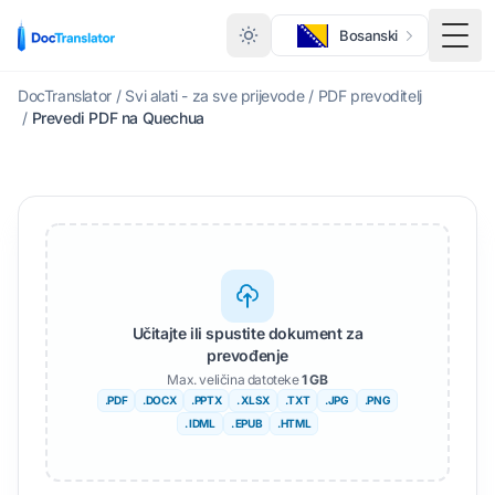
Bosanski
Togg
DocTranslator
/
Svi alati - za sve prijevode
/
PDF prevoditelj
/
Prevedi PDF na Quechua
Učitajte ili spustite dokument za
prevođenje
Max. veličina datoteke
1 GB
.PDF
.DOCX
.PPTX
. XLSX
.TXT
.JPG
.PNG
. IDML
. EPUB
.HTML