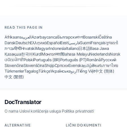
READ THIS PAGE IN
Afrikaans
العربية
Azərbaycanca
Български
বাংলা
Bosanski
Čeština
Dansk
Deutsch
Ελληνικά
Español
Eesti
فارسی
Suomi
Français
ગુજરાતી
עברית
हिन्दी
Hrvatski
Magyar
Indonesia
Italiano
日本語
Basa Jawa
Қазақша
한국어
Kurdî
Монгол
मराठी
Bahasa Melayu
Nederlands
Norsk
ଓଡିଆ
ਪੰਜਾਬੀ
Polski
Português (BR)
Português (PT)
Română
Русский
Slovenčina
Slovenščina
Shqip
Српски
Svenska
தமிழ்
తెలుగు
ภาษาไทย
Türkmenler
Tagalog
Türkçe
Українська
اردو
Tiếng Việt
中文 (简体)
中文 (繁體)
DocTranslator
O nama
·
Uslovi korišćenja usluga
·
Politika privatnosti
ALTERNATIVE
LIČNI DOKUMENTI