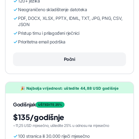
120+ jezika
Neograničeno skladištenje datoteka
PDF, DOCX, XLSX, PPTX, IDML, TXT, JPG, PNG, CSV,
JSON
Pristup timu i prilagođeni rječnici
Prioritetna email podrška
Počni
🎉 Najbolja vrijednost: uštedite 44,88 USD godišnje
Godišnjak
UŠTEDITE 25%
$135/godišnje
~11,25 USD mjesečno, uštedite 25% u odnosu na mjesečno
100 stranica ili 30.000 riječi mjesečno