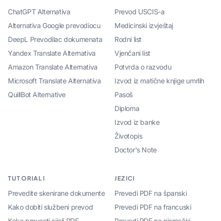
ChatGPT Alternativa
Prevod USCIS-a
Alternativa Google prevodiocu
Medicinski izvještaj
DeepL Prevodilac dokumenata
Rodni list
Yandex Translate Alternativa
Vjenčani list
Amazon Translate Alternativa
Potvrda o razvodu
Microsoft Translate Alternativa
Izvod iz matične knjige umrlih
QuillBot Alternative
Pasoš
Diploma
Izvod iz banke
Životopis
Doctor's Note
TUTORIALI
JEZICI
Prevedite skenirane dokumente
Prevedi PDF na španski
Kako dobiti službeni prevod
Prevedi PDF na francuski
Kako prevesti cijeli PDF
Prevedi PDF na njemački