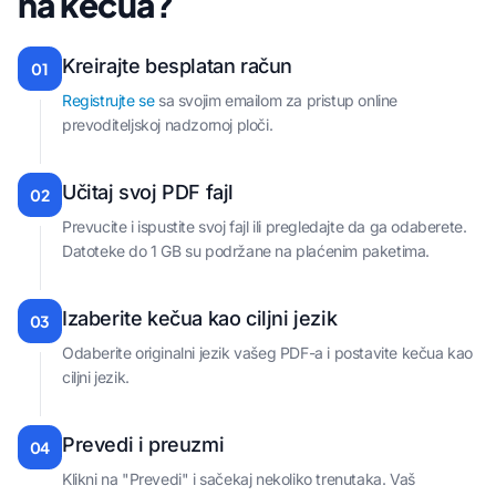
na kečua?
Kreirajte besplatan račun
01
Registrujte se
sa svojim emailom za pristup online
prevoditeljskoj nadzornoj ploči.
Učitaj svoj PDF fajl
02
Prevucite i ispustite svoj fajl ili pregledajte da ga odaberete.
Datoteke do 1 GB su podržane na plaćenim paketima.
Izaberite kečua kao ciljni jezik
03
Odaberite originalni jezik vašeg PDF-a i postavite kečua kao
ciljni jezik.
Prevedi i preuzmi
04
Klikni na "Prevedi" i sačekaj nekoliko trenutaka. Vaš