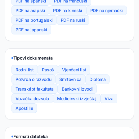
PDF na španski
PDF na francuski
PDF na arapski
PDF na kineski
PDF na njemački
PDF na portugalski
PDF na ruski
PDF na japanski
Tipovi dokumenata
Rodni list
Pasoš
Vjenčani list
Potvrda o razvodu
Smrtovnica
Diploma
Transkript fakulteta
Bankovni izvodi
Vozačka dozvola
Medicinski izvještaj
Viza
Apostille
Formati datoteka