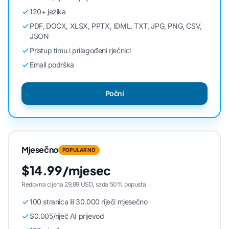
120+ jezika
PDF, DOCX, XLSX, PPTX, IDML, TXT, JPG, PNG, CSV,
JSON
Pristup timu i prilagođeni rječnici
Email podrška
Počni
Mjesečno
POPULARNO
$14.99/mjesec
Redovna cijena 29,99 USD, sada 50% popusta
100 stranica ili 30.000 riječi mjesečno
$0.005/riječ AI prijevod