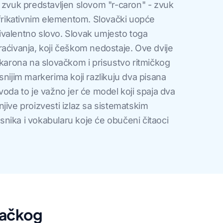
 zvuk predstavljen slovom "r-caron" - zvuk
 frikativnim elementom. Slovački uopće
valentno slovo. Slovak umjesto toga
aćivanja, koji češkom nedostaje. Ove dvije
-karona na slovačkom i prisustvo ritmičkog
snijim markerima koji razlikuju dva pisana
voda to je važno jer će model koji spaja dva
jenjive proizvesti izlaz sa sistematskim
nika i vokabularu koje će obučeni čitaoci
vačkog