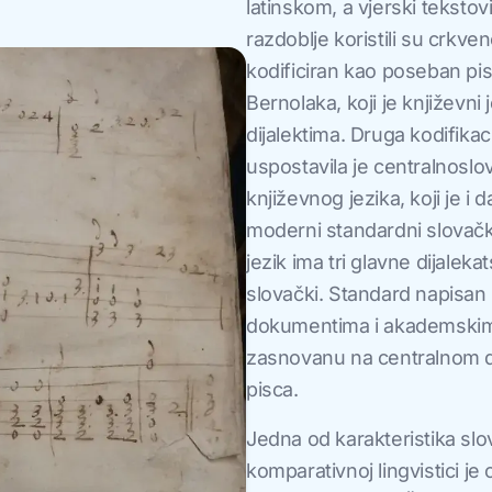
latinskom, a vjerski tekst
razdoblje koristili su crkven
kodificiran kao poseban pi
Bernolaka, koji je književn
dijalektima. Druga kodifikac
uspostavila je centralnoslo
književnog jezika, koji je i
moderni standardni slovačk
jezik ima tri glavne dijaleka
slovački. Standard napisan 
dokumentima i akademskim 
zasnovanu na centralnom di
pisca.
Jedna od karakteristika slov
komparativnoj lingvistici j