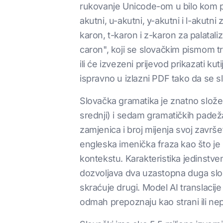
rukovanje Unicode-om u bilo kom p
akutni, u-akutni, y-akutni i l-akutn
karon, t-karon i z-karon za palatali
caron", koji se slovačkim pismom tr
ili će izvezeni prijevod prikazati k
ispravno u izlazni PDF tako da se s
Slovačka gramatika je znatno slože
srednji) i sedam gramatičkih padeža: 
zamjenica i broj mijenja svoj završe
engleska imenička fraza kao što je 
kontekstu. Karakteristika jedinstv
dozvoljava dva uzastopna duga slog
skraćuje drugi. Model AI translacije
odmah prepoznaju kao strani ili nep