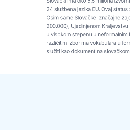
Slovački ima oko 5,5 miliona izvorn
24 službena jezika EU. Ovaj status
Osim same Slovačke, značajne zajed
200.000), Ujedinjenom Kraljevstvu (
u visokom stepenu u neformalnim kont
različitim izborima vokabulara u fo
služiti kao dokument na slovačkom 