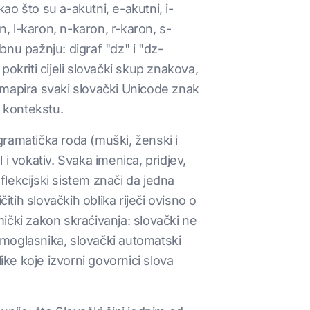
 što su a-akutni, e-akutni, i-
n, l-karon, n-karon, r-karon, s-
ebnu pažnju: digraf "dz" i "dz-
okriti cijeli slovački skup znakova,
r mapira svaki slovački Unicode znak
m kontekstu.
gramatička roda (muški, ženski i
 i vokativ. Svaka imenica, pridjev,
flekcijski sistem znači da jedna
ih slovačkih oblika riječi ovisno o
ički zakon skraćivanja: slovački ne
amoglasnika, slovački automatski
ike koje izvorni govornici slova