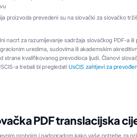
tvu
cija proizvoda prevedeni su na slovački za slovačko trž
adni nacrt za razumijevanje sadržaja slovačkog PDF-a il
gracionim uredima, sudovima ili akademskim akreditivni
od strane kvalifikovanog prevodioca ljudi. Članovi slova
USCIS-a trebali bi pregledati
UsCIS zahtjevi za prevođen
ovačka PDF translacijska cij
nevnim probnim i nadogradom kako vaše potrebe za pri