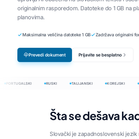
originalnim rasporedom. Datoteke do 1 GB na p
Lokalizacija video igara
Prevedite CSV
i
Engleski na korejski
planovima.
e-Learning
Prevedi JSON
Engleski na arapski
Maksimalna veličina datoteke 1 GB
Zadržava originalni fo
HTML prevodil
ki
Engleski na turski
InDesign broj ri
Engleski na indonežanski
Prevedi dokument
Prijavite se besplatno
.DOCX Brojač ri
ijski
Engleski na hindi
Broj datoteka u
Engleski na urdu
PowerPoint broj
PORTUGALSKI
RUSKI
TALIJANSKI
KOREJSKI
NIZ
na 120+ jezika
Šta se dešava ka
evesti dokumente na 120+ jezika
Slovački je zapadnoslovenski jezik