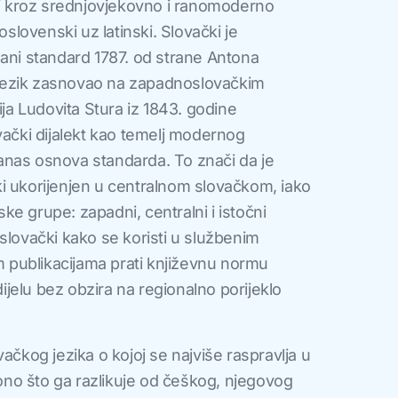
ovi kroz srednjovjekovno i ranomoderno
oslovenski uz latinski. Slovački je
sani standard 1787. od strane Antona
i jezik zasnovao na zapadnoslovačkim
ija Ludovita Stura iz 1843. godine
vački dijalekt kao temelj modernog
 danas osnova standarda. To znači da je
i ukorijenjen u centralnom slovačkom, iako
tske grupe: zapadni, centralni i istočni
slovački kako se koristi u službenim
publikacijama prati književnu normu
jelu bez obzira na regionalno porijeklo
ačkog jezika o kojoj se najviše raspravlja u
e ono što ga razlikuje od češkog, njegovog