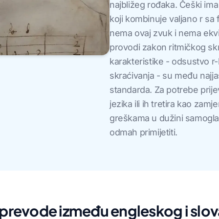
najbližeg rođaka. Češki ima
koji kombinuje valjano r sa
nema ovaj zvuk i nema ekvi
provodi zakon ritmičkog skr
karakteristike - odsustvo r
skraćivanja - su među najja
standarda. Za potrebe prije
jezika ili ih tretira kao zam
greškama u dužini samoglas
odmah primijetiti.
i prevode između engleskog i slo