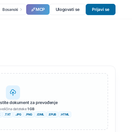
MCP
Ulogovati se
Prijavi se
Bosanski
pustite dokument za prevođenje
veličina datoteke
1 GB
X
.TXT
.JPG
.PNG
.IDML
.EPUB
.HTML