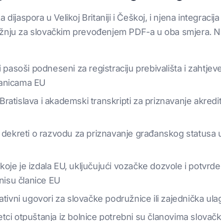
 dijaspora u Velikoj Britaniji i Češkoj, i njena integrac
ažnju za slovačkim prevođenjem PDF-a u oba smjera. N
pasoši podneseni za registraciju prebivališta i zahtjeve z
lanicama EU
tislava i akademski transkripti za priznavanje akreditiva
ati i dekreti o razvodu za priznavanje građanskog status
je je izdala EU, uključujući vozačke dozvole i potvrde 
 nisu članice EU
ativni ugovori za slovačke podružnice ili zajednička ul
ci otpuštanja iz bolnice potrebni su članovima slovačke