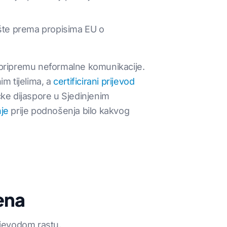
ište prema propisima EU o
i pripremu neformalne komunikacije.
m tijelima, a
certificirani prijevod
čke dijaspore u Sjedinjenim
je
prije podnošenja bilo kakvog
ena
jevodom rastu.