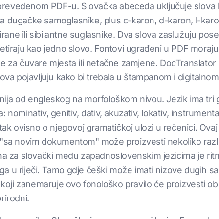
revedenom PDF-u. Slovačka abeceda uključuje slova kao
i za dugačke samoglasnike, plus c-karon, d-karon, l-karo
zirane ili sibilantne suglasnike. Dva slova zaslužuju pos
etiraju kao jedno slovo. Fontovi ugrađeni u PDF moraju p
utije za čuvare mjesta ili netačne zamjene. DocTranslato
lova pojavljuju kako bi trebala u štampanom i digitalno
nija od engleskog na morfološkom nivou. Jezik ima tri 
nominativ, genitiv, dativ, akuzativ, lokativ, instrumental
tak ovisno o njegovoj gramatičkoj ulozi u rečenici. Ovaj 
"sa novim dokumentom" može proizvesti nekoliko različit
ena za slovački među zapadnoslovenskim jezicima je ritm
a u riječi. Tamo gdje češki može imati nizove dugih s
 koji zanemaruje ovo fonološko pravilo će proizvesti obl
rirodni.