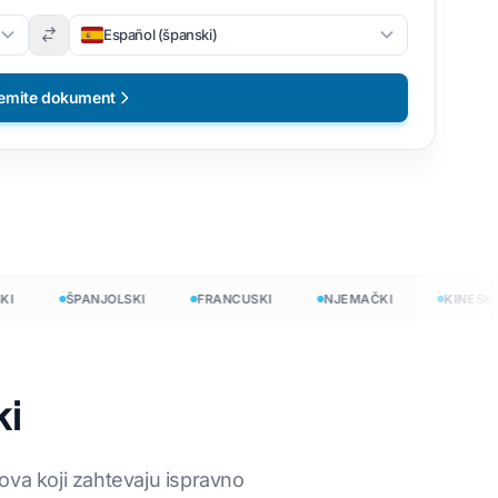
Español (španski)
emite dokument
ŠPANJOLSKI
FRANCUSKI
NJEMAČKI
KINESKI
ki
no
ova koji zahtevaju ispravno