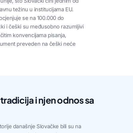
nije, što Slovački čini jednim od
vnu težinu u institucijama EU.
ocjenjuje se na 100.000 do
čki i češki su međusobno razumljivi
ičitim konvencijama pisanja,
 Dokument preveden na češki neće
tradicija i njen odnos sa
ritorije današnje Slovačke bili su na