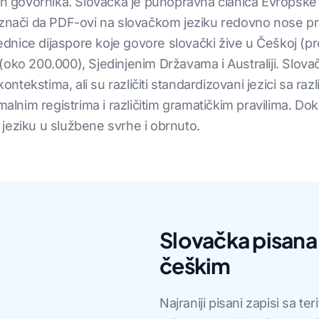
ih govornika. Slovačka je punopravna članica Evropske u
 znači da PDF-ovi na slovačkom jeziku redovno nose pra
nice dijaspore koje govore slovački žive u Češkoj (pr
oko 200.000), Sjedinjenim Državama i Australiji. Slova
ekstima, ali su različiti standardizovani jezici sa razl
rmalnim registrima i različitim gramatičkim pravilima.
jeziku u službene svrhe i obrnuto.
Slovačka pisana 
češkim
Najraniji pisani zapisi sa te