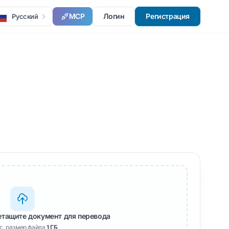
MCP
Логин
Регистрация
Русский
етащите документ для перевода
с. размер файла
1 ГБ