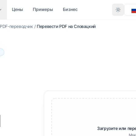
Цены
Примеры
Бизнес
PDF-переводчик
/
Перевести PDF на Словацкий
КОНВЕРТАЦИЯ ПО
О ТИПУ ФАЙЛА
ДРУГИЕ ЯЗЫКИ
БОЛЬШЕ ЯЗЫКОВ
ФОРМАТУ
В
rd (.DOCX)
PDF в DOCX
Хинди
Африкаанс
.XLSX)
PDF в TXT
Бенгальский
Шведский
 PowerPoint
InDesign в PDF
Урду
Иврит
XLSX в PDF
Норвежский
Сербский
PPTX
TXT в XLSX
Маратхи
Словенский
й
n (.IDML)
JPG в PDF
Телугу
Суахили
 EPUB
JPEG в PDF
Тамильский
Амхарский
Загрузите или пер
AI EPUB
Мак
PNG в PDF
Турецкий
Албанский