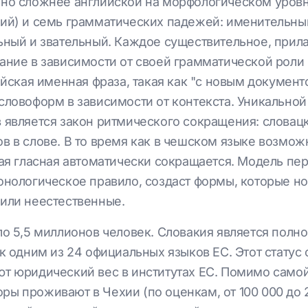
но сложнее английской на морфологическом уровн
ий) и семь грамматических падежей: именительный
ьный и звательный. Каждое существительное, прил
ание в зависимости от своей грамматической роли
ийская именная фраза, такая как "с новым докумен
словоформ в зависимости от контекста. Уникально
 является закон ритмического сокращения: словацк
в в слове. В то время как в чешском языке возмо
рая гласная автоматически сокращается. Модель пе
онологическое правило, создаст формы, которые но
или неестественные.
ло 5,5 миллионов человек. Словакия является пол
к одним из 24 официальных языков ЕС. Этот статус 
т юридический вес в институтах ЕС. Помимо само
ы проживают в Чехии (по оценкам, от 100 000 до 