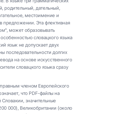
е. В языке три грамматических
, родительный, дательный,
агательное, местоимение и
 в предложении. Эта флективная
том", может образовывать
й особенностью словацкого языка
ий язык не допускает двух
жны последовательности долгих
ревода на основе искусственного
сители словацкого языка сразу
ноправным членом Европейского
означает, что PDF-файлы на
й Словакии, значительные
200 000), Великобритании (около