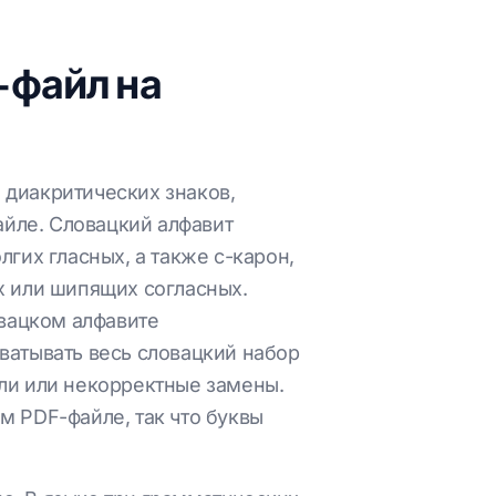
-файл на
 диакритических знаков,
йле. Словацкий алфавит
долгих гласных, а также с-карон,
ых или шипящих согласных.
овацком алфавите
ватывать весь словацкий набор
ли или некорректные замены.
м PDF-файле, так что буквы