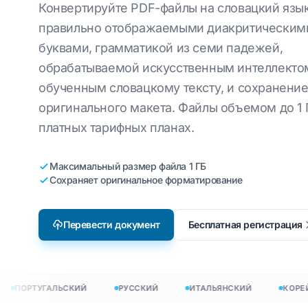
португальский
Конвертируйте PDF-файлы на словацкий язык
Перевести T
Локализация видеоигр
ейский
правильно отображаемыми диакритическим
С английского на
Перевести 
итальянский
буквами, грамматикой из семи падежей,
электронное обучение
бский
Перевести 
С английского на корейский
обрабатываемой искусственным интеллекто
ландский
обученным словацкому тексту, и сохранени
HTML-перев
С английского на арабский
ский
оригинального макета. Файлы объемом до 1 
Количество с
С английского на турецкий
платных тарифных планах.
онезийский
Счетчик сло
С английского на
в →
индонезийский
Максимальный размер файла 1 ГБ
Количество 
Сохраняет оригинальное форматирование
С английского на хинди
Количество 
PowerPoint
С английского на урду
Перевести документ
Бесплатная регистрация
тов на 120+ языков
: перевод документов на 120+ языков
ПОРТУГАЛЬСКИЙ
РУССКИЙ
ИТАЛЬЯНСКИЙ
КОРЕЙСК