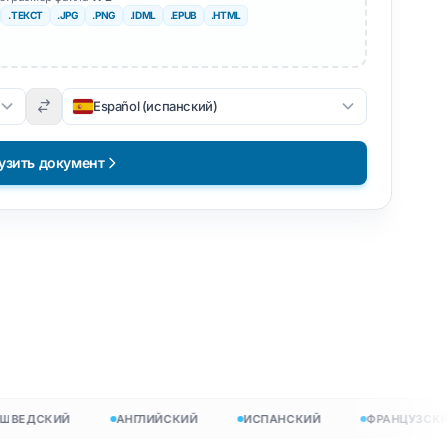
.ТЕКСТ
.JPG
.PNG
.IDML
.EPUB
.HTML
Español (испанский)
узить документ
латно
ЕДСКИЙ
АНГЛИЙСКИЙ
ИСПАНСКИЙ
ФРАНЦУЗСКИЙ