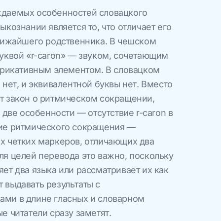
ждаемых особенностей словацкого
ыкознании является то, что отличает его
ближайшего родственника. В чешском
буквой «r-caron» — звуком, сочетающим
 фрикативным элементом. В словацком
 нет, и эквивалентной буквы нет. Вместо
т закон о ритмическом сокращении,
и две особенности — отсутствие r-caron в
чие ритмического сокращения —
х четких маркеров, отличающих два
ля целей перевода это важно, поскольку
ет два языка или рассматривает их как
 выдавать результаты с
ами в длине гласных и словарном
е читатели сразу заметят.