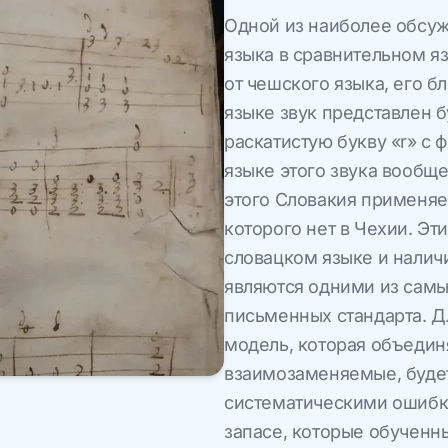
Одной из наиболее обсу
языка в сравнительном яз
от чешского языка, его 
языке звук представлен 
раскатистую букву «r» с
языке этого звука вообще
этого Словакия применяе
которого нет в Чехии. Эт
словацком языке и нали
являются одними из самы
письменных стандарта. Д
модель, которая объединя
взаимозаменяемые, будет
систематическими ошибк
запасе, которые обученны