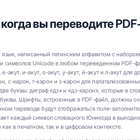
 когда вы переводите PDF
язык, написанный латинским алфавитом с набором
и символов Unicode в любом переведенном PDF-фа
 е-акут, и-акут, о-акут, у-акут, й-акут и л-акут для 
рон, с-карон, т-карон и з-карон для палатализованн
ве буквы: диграф «дз» и «дз-карон», которые в сл
буквы. Шрифты, встроенные в PDF-файл, должны ох
нном переводе будут отображаться поля-заполните
жает каждый символ словацкого Юникода в выходно
ак в печатном, так и в цифровом контексте.