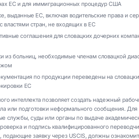
енах ЕС и для иммиграционных процедур США
е, выданные ЕС, включая водительские права и се
 властями стран, не входящих в ЕС
тивные соглашения для словацких дочерних компа
ки из больниц, необходимые членам словацкой ди
ежом
окументация по продукции переведены на словацкий
ркировки ЕС
ого интеллекта позволяет создать надежный рабоч
ла или подготовки неформального сообщения. Для 
е службы, суды или органы по выдаче академичес
проверка и подпись квалифицированного переводчи
, подающие заявку через USCIS, должны ознакомит