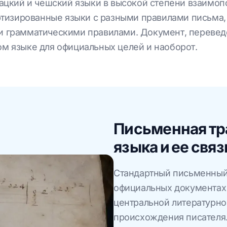
вацкий и чешский языки в высокой степени взаимо
артизированные языки с разными правилами письма
и грамматическими правилами. Документ, переведе
м языке для официальных целей и наоборот.
Письменная тр
языка и ее свя
Стандартный письменный 
официальных документах 
центральной литературно
происхождения писателя