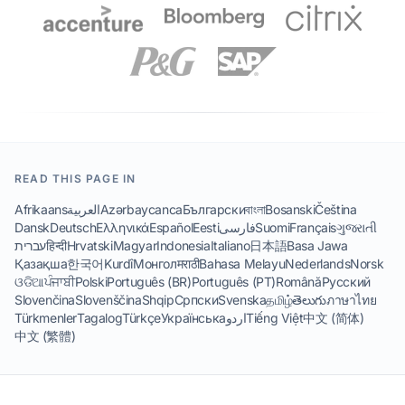
READ THIS PAGE IN
Afrikaans
العربية
Azərbaycanca
Български
বাংলা
Bosanski
Čeština
Dansk
Deutsch
Ελληνικά
Español
Eesti
فارسی
Suomi
Français
ગુજરાતી
עברית
हिन्दी
Hrvatski
Magyar
Indonesia
Italiano
日本語
Basa Jawa
Қазақша
한국어
Kurdî
Монгол
मराठी
Bahasa Melayu
Nederlands
Norsk
ଓଡିଆ
ਪੰਜਾਬੀ
Polski
Português (BR)
Português (PT)
Română
Русский
Slovenčina
Slovenščina
Shqip
Српски
Svenska
தமிழ்
తెలుగు
ภาษาไทย
Türkmenler
Tagalog
Türkçe
Українська
اردو
Tiếng Việt
中文 (简体)
中文 (繁體)