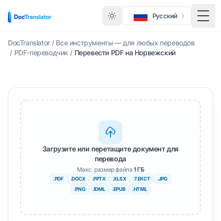
Русский
Меню
DocTranslator
/
Все инструменты — для любых переводов
/
PDF-переводчик
/
Перевести PDF на Норвежский
Загрузите или перетащите документ для
перевода
Макс. размер файла
1 ГБ
.PDF
.DOCX
.PPTX
.XLSX
.ТЕКСТ
.JPG
.PNG
.IDML
.EPUB
.HTML