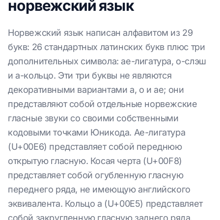
норвежский язык
Норвежский язык написан алфавитом из 29
букв: 26 стандартных латинских букв плюс три
дополнительных символа: ae-лигатура, o-слэш
и a-кольцо. Эти три буквы не являются
декоративными вариантами a, o и ae; они
представляют собой отдельные норвежские
гласные звуки со своими собственными
кодовыми точками Юникода. Ae-лигатура
(U+00E6) представляет собой переднюю
открытую гласную. Косая черта (U+00F8)
представляет собой огубленную гласную
переднего ряда, не имеющую английского
эквивалента. Кольцо a (U+00E5) представляет
собой закругленную гласную заднего ряда,