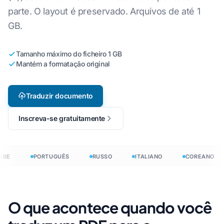
parte. O layout é preservado. Arquivos de até 1
GB.
Tamanho máximo do ficheiro 1 GB
Mantém a formatação original
Traduzir documento
Inscreva-se gratuitamente
BE
PORTUGUÊS
RUSSO
ITALIANO
COREANO
O que acontece quando você