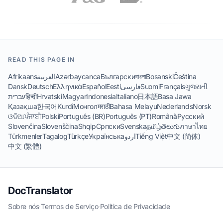
READ THIS PAGE IN
Afrikaans
العربية
Azərbaycanca
Български
বাংলা
Bosanski
Čeština
Dansk
Deutsch
Ελληνικά
Español
Eesti
فارسی
Suomi
Français
ગુજરાતી
עברית
हिन्दी
Hrvatski
Magyar
Indonesia
Italiano
日本語
Basa Jawa
Қазақша
한국어
Kurdî
Монгол
मराठी
Bahasa Melayu
Nederlands
Norsk
ଓଡିଆ
ਪੰਜਾਬੀ
Polski
Português (BR)
Português (PT)
Română
Русский
Slovenčina
Slovenščina
Shqip
Српски
Svenska
தமிழ்
తెలుగు
ภาษาไทย
Türkmenler
Tagalog
Türkçe
Українська
اردو
Tiếng Việt
中文 (简体)
中文 (繁體)
DocTranslator
Sobre nós
·
Termos de Serviço
·
Política de Privacidade