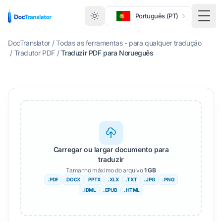
Português (PT)
Menu
DocTranslator
/
Todas as ferramentas - para qualquer tradução
/
Tradutor PDF
/
Traduzir PDF para Norueguês
Carregar ou largar documento para
traduzir
Tamanho máximo do arquivo
1 GB
. PDF
.DOCX
.PPTX
. XLX
.TXT
. JPG
. PNG
. IDML
. EPUB
. HTML