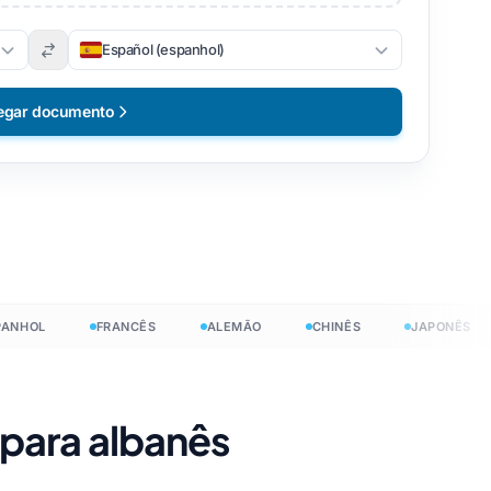
Español (espanhol)
egar documento
HOL
FRANCÊS
ALEMÃO
CHINÊS
JAPONÊS
para albanês