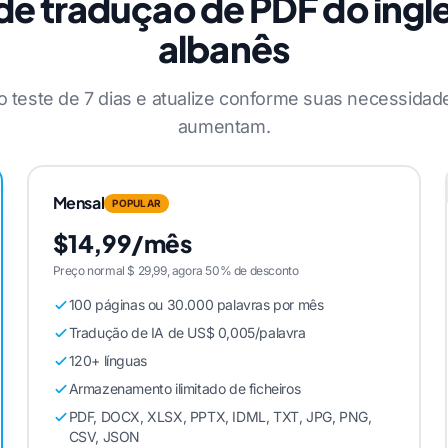
de tradução de PDF do inglê
albanês
teste de 7 dias e atualize conforme suas necessidad
aumentam.
Mensal
POPULAR
$14,99/mês
Preço normal $ 29,99, agora 50% de desconto
100 páginas ou 30.000 palavras por mês
Tradução de IA de US$ 0,005/palavra
120+ línguas
Armazenamento ilimitado de ficheiros
PDF, DOCX, XLSX, PPTX, IDML, TXT, JPG, PNG,
CSV, JSON