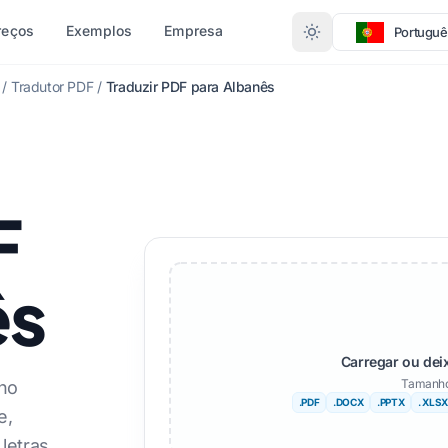
reços
Exemplos
Empresa
Portuguê
/
Tradutor PDF
/
Traduzir PDF para Albanês
O DE
RAS LÍNGUAS
MAIS IDIOMAS
CONVERTER POR FORMATO
Afrikaans
(.DOCX)
PDF para DOCX
F
alês
Sueco
X)
PDF para TXT
Hebraico
InDesign para PDF
ês
eguês
Sérvio
XLSX para PDF
ta
Esloveno
(. IDML)
TXT para XLSX
Carregar ou dei
gu
Suaíli
JPG para PDF
Tamanho
ino
.PDF
.DOCX
.PPTX
. XLSX
Amárico
JPEG para PDF
e,
letras
o
Albanês