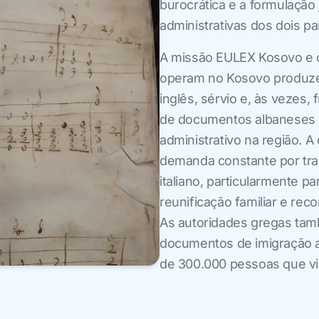
burocrática e a formulação 
administrativas dos dois pa
A missão EULEX Kosovo e o
operam no Kosovo produz
inglês, sérvio e, às vezes,
de documentos albaneses um
administrativo na região. A
demanda constante por tr
italiano, particularmente p
reunificação familiar e re
As autoridades gregas ta
documentos de imigração 
de 300.000 pessoas que viv