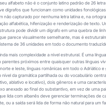
 seu alfabeto não é o conjunto latino padrão de 26 letr
e dígrafos que funcionam como unidades fonológicas única
 não capturado por nenhuma letra latina e, na ortogra
ação alfabética, hifenização e renderização de texto.
trutura pode dividir um dígrafo em uma quebra de linh
ue parece visualmente semelhante, mas é estruturalme
istema de 36 unidades em todo o documento traduzid
nda mais complexidade a nível estrutural. É uma língu
m parentes próximos entre quaisquer outras línguas vi
norte e leste, línguas românicas em todo o Adriático e 
ível da gramática partilhada ou do vocabulário central
tivo, ablativo e locativo), dois gêneros e uma caracterí
fixo anexado ao final do substantivo, em vez de uma p
ue lida com albanês deve gerenciar terminações de c
, ou a saída será lida de forma não natural para um fal