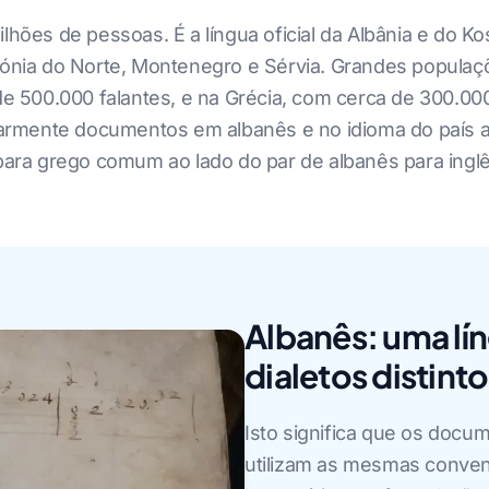
ilhões de pessoas. É a língua oficial da Albânia e do 
edónia do Norte, Montenegro e Sérvia. Grandes populaç
de 500.000 falantes, e na Grécia, com cerca de 300.000.
rmente documentos em albanês e no idioma do país anf
 para grego comum ao lado do par de albanês para inglê
Albanês: uma lí
dialetos distint
Isto significa que os docum
utilizam as mesmas conven