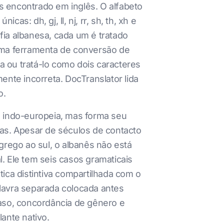
as encontrado em inglês. O alfabeto
s: dh, gj, ll, nj, rr, sh, th, xh e
fia albanesa, cada um é tratado
 Uma ferramenta de conversão de
a ou tratá-lo como dois caracteres
nte incorreta. DocTranslator lida
o.
a indo-europeia, mas forma seu
vas. Apesar de séculos de contacto
grego ao sul, o albanês não está
. Ele tem seis casos gramaticais
stica distintiva compartilhada com o
alavra separada colocada antes
aso, concordância de gênero e
ante nativo.