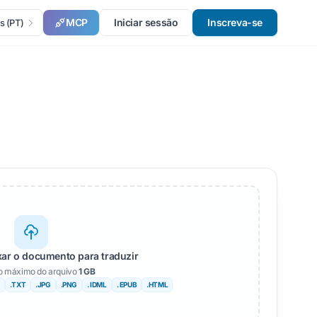
MCP
Iniciar sessão
Inscreva-se
s (PT)
xar o documento para traduzir
 máximo do arquivo
1 GB
.TXT
.JPG
.PNG
. IDML
. EPUB
.HTML