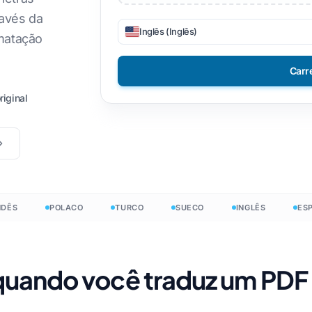
 TXT
PNG para PDF
ravés da
amita
Filipino
DOCX para TXT
Inglês (Inglês)
rmatação
 CSV
ano
Finlandês
EPUB para PDF
Carr
co
Búlgaro
a JSON
iginal
niano
Húngaro
m
Zulu
s do
o
Iorubá
s .DOCX
dês
Todas as 120+ Línguas →
s do
ng
S
POLACO
TURCO
SUECO
INGLÊS
ESPAN
s do
Comece livre
uando você traduz um PDF 
Comece livre