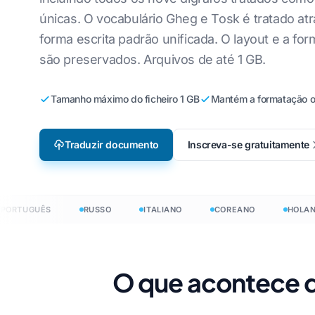
Fabricação
Definição da palavra
Files
únicas. O vocabulário Gheg e Tosk é tratado at
Inglês para Coreano
Vietn
Localização de videogame
forma escrita padrão unificada. O layout e a fo
Definição da palavra
Inglês para Árabe
Itali
e-Learning
Files
são preservados. Arquivos de até 1 GB.
Inglês para Turco
Pola
Definição da palavr
Tamanho máximo do ficheiro 1 GB
Mantém a formatação or
ês
Inglês para Indonésio
Ucra
Tradutor HTML
Inglês para Hindi
Lati
Contagem de palavra
Traduzir documento
Inscreva-se gratuitamente
InDesign
Inglês para Urdu
Chec
Contador de palavra
Irlan
Contagem de arquivo
Hmo
RTUGUÊS
RUSSO
ITALIANO
COREANO
HOLANDÊ
Excel
Contagem de palavra
PowerPoint
 documentos em 120+ idiomas
O que acontece q
0+ idiomas