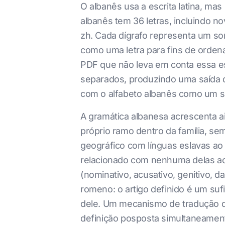
O albanês usa a escrita latina, mas
albanês tem 36 letras, incluindo nov
zh. Cada dígrafo representa um som
como uma letra para fins de orden
PDF que não leva em conta essa es
separados, produzindo uma saída q
com o alfabeto albanês como um s
A gramática albanesa acrescenta ai
próprio ramo dentro da família, se
geográfico com línguas eslavas ao 
relacionado com nenhuma delas ao n
(nominativo, acusativo, genitivo, da
romeno: o artigo definido é um su
dele. Um mecanismo de tradução q
definição posposta simultaneamente