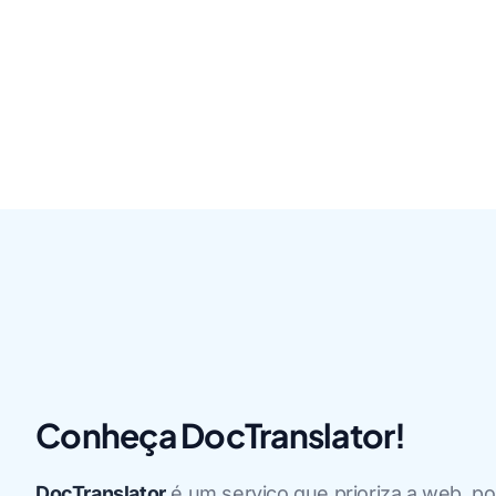
Conheça DocTranslator!
DocTranslator
é um serviço que prioriza a web, po