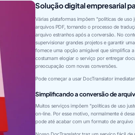
Solução digital empresarial pa
Várias plataformas impõem "políticas de uso
arquivos PDF, tornando o processo de tradução
arquivo estranhos após a conversão. No conte
supervisionar grandes projetos e garantir um
fornece uma opção amigável que simplifica a
costumam elogiar o serviço por entregar doc
preocupação com novas conversões.
Pode começar a usar DocTranslator imediatamen
Simplificando a conversão de arqui
Muitos serviços impõem "políticas de uso jus
on-line. Por esse motivo, normalmente é desaf
pode até acabar com um formato de arquivo d
Nosso DocTranslator traz um serviço fácil de