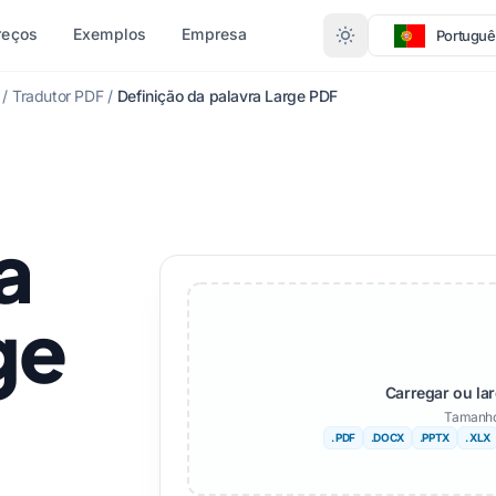
reços
Exemplos
Empresa
Portuguê
/
Tradutor PDF
/
Definição da palavra Large PDF
O DE
RAS LÍNGUAS
MAIS IDIOMAS
CONVERTER POR FORMATO
Afrikaans
(.DOCX)
PDF para DOCX
a
alês
Sueco
X)
PDF para TXT
Hebraico
InDesign para PDF
ge
eguês
Sérvio
XLSX para PDF
ta
Esloveno
(. IDML)
TXT para XLSX
Carregar ou la
gu
Suaíli
JPG para PDF
Tamanho
. PDF
.DOCX
.PPTX
. XLX
Amárico
JPEG para PDF
o
Albanês