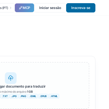
MCP
Iniciar sessão
Inscreva-se
s (PT)
rgar documento para traduzir
 máximo do arquivo
1 GB
.TXT
. JPG
. PNG
. IDML
. EPUB
. HTML