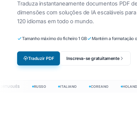
Fabricação
Definição da palavra
Traduza instantaneamente documentos PDF d
Files
Inglês para Coreano
Vietn
Localização de videogame
dimensões com soluções de IA escaláveis para
Definição da palavra
120 idiomas em todo o mundo.
Inglês para Árabe
Itali
e-Learning
Files
Inglês para Turco
Pola
Definição da palavr
Tamanho máximo do ficheiro 1 GB
Mantém a formatação or
ês
Inglês para Indonésio
Ucra
Tradutor HTML
Inglês para Hindi
Lati
Contagem de palavra
Traduzir PDF
Inscreva-se gratuitamente
InDesign
Inglês para Urdu
Chec
Contador de palavra
Irlan
Contagem de arquivo
UGUÊS
RUSSO
ITALIANO
COREANO
HOLANDÊS
Hmo
Excel
Contagem de palavra
PowerPoint
 documentos em 120+ idiomas
0+ idiomas