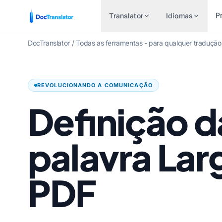
P
Translator
Idiomas
DocTranslator
/
Todas as ferramentas - para qualquer tradução
PARES DE IDIOMAS
TRADUZIR POR TIP
OUT
INDÚSTRIAS
POPULARES
FICHEIRO
REVOLUCIONANDO A COMUNICAÇÃO
Inglês para Espanhol
Hindi
Financeiro e Bancário
Documento do Word 
Definição d
Inglês para Francês
Beng
Cuidados de saúde
Arquivo Excel (. XLS
Inglês para Alemão
Urdu
Traduções Jurídicas
PowerPoint (.PPT)
palavra Lar
Inglês para Chinês
Noru
Recursos Humanos
PowerPoint PPTX
Inglês para Japonês
Mara
Governo & Defesa
Arquivo do InDesign 
PDF
Inglês para Russo
Telu
Tradução de Patentes
Tradutor EPUB
Inglês para Português
Tâmil
Técnico
Tradutor AI EPUB
Inglês para Italiano
Turc