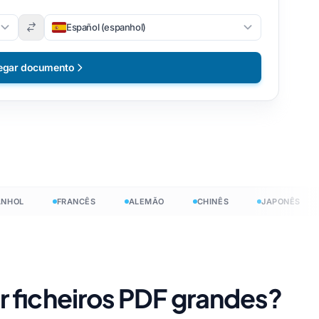
Español (espanhol)
egar documento
L
FRANCÊS
ALEMÃO
CHINÊS
JAPONÊS
H
 ficheiros PDF grandes?