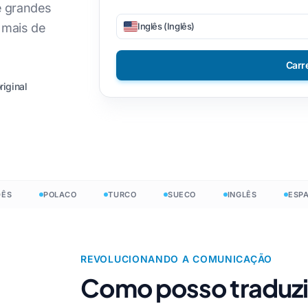
 TXT
PNG para PDF
e grandes
amita
Filipino
DOCX para TXT
Inglês (Inglês)
 mais de
 CSV
ano
Finlandês
EPUB para PDF
Carr
co
Búlgaro
a JSON
iginal
niano
Húngaro
m
Zulu
s do
o
Iorubá
s .DOCX
dês
Todas as 120+ Línguas →
s do
POLACO
TURCO
SUECO
INGLÊS
ESPANHO
ng
s do
Comece livre
REVOLUCIONANDO A COMUNICAÇÃO
Como posso traduzir
Comece livre