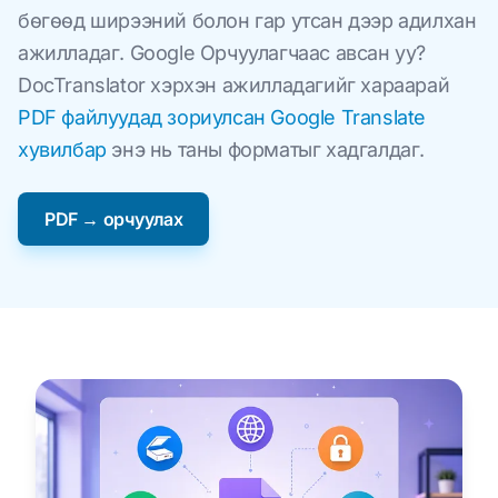
бөгөөд ширээний болон гар утсан дээр адилхан
ажилладаг. Google Орчуулагчаас авсан уу?
DocTranslator хэрхэн ажилладагийг хараарай
PDF файлуудад зориулсан Google Translate
хувилбар
энэ нь таны форматыг хадгалдаг.
PDF → орчуулах