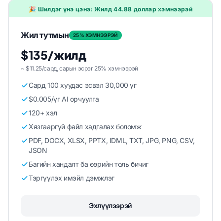
🎉 Шилдэг үнэ цэнэ: Жилд 44.88 доллар хэмнээрэй
Жил тутмын
25% ХЭМНЭЭРЭЙ
$135/жилд
~ $11.25/сард, сарын эсрэг 25% хэмнээрэй
Сард 100 хуудас эсвэл 30,000 үг
$0.005/үг AI орчуулга
120+ хэл
Хязгааргүй файл хадгалах боломж
PDF, DOCX, XLSX, PPTX, IDML, TXT, JPG, PNG, CSV,
JSON
Багийн хандалт ба өөрийн толь бичиг
Тэргүүлэх имэйл дэмжлэг
Эхлүүлээрэй