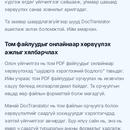
хүргэж өгдөг үйлчилгээг сайшааж, улмаар цаашид
хөрвүүлэх санаа зовнилыг арилгадаг.
Та заавар шаардлагагүйгээр шууд DocTranslator
ашиглаж эхлэх боломжтой. Ийм амархан.
Том файлуудыг онлайнаар хөрвүүлэх
ажлыг хялбарчлах
Олон үйлчилгээ нь том PDF файлуудыг онлайнаар
хөрвүүлэхэд "шударга хэрэглээний бодлого" тавьдаг.
Ийм учраас том PDF файлуудыг орчуулах нь ихэвчлэн
хэцүү бөгөөд хязгаарлагдмал байдаг. Та орчуулгын
явцад өөр файлын форматтай болж магадгүй.
Манай DocTranslator нь том файлын орчуулга болон
хөрвүүлэлтийг саадгүй зохицуулдаг хэрэглэгчдэд
ээлтэй үйлчилгээг авчирдаг. Бүр илүү сайн нь, энэ нь
ямар ч саадгүй туршлагын анхны форматыг хадгалж,