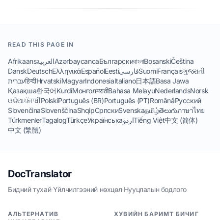
READ THIS PAGE IN
Afrikaans
العربية
Azərbaycanca
Български
বাংলা
Bosanski
Čeština
Dansk
Deutsch
Ελληνικά
Español
Eesti
فارسی
Suomi
Français
ગુજરાતી
עברית
हिन्दी
Hrvatski
Magyar
Indonesia
Italiano
日本語
Basa Jawa
Қазақша
한국어
Kurdî
Монгол
मराठी
Bahasa Melayu
Nederlands
Norsk
ଓଡିଆ
ਪੰਜਾਬੀ
Polski
Português (BR)
Português (PT)
Română
Русский
Slovenčina
Slovenščina
Shqip
Српски
Svenska
தமிழ்
తెలుగు
ภาษาไทย
Türkmenler
Tagalog
Türkçe
Українська
اردو
Tiếng Việt
中文 (简体)
中文 (繁體)
DocTranslator
Бидний тухай
·
Үйлчилгээний нөхцөл
·
Нууцлалын бодлого
АЛЬТЕРНАТИВ
ХУВИЙН БАРИМТ БИЧИГ