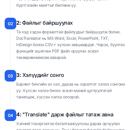
бүртгэлийн маягтыг бөглөнө үү.
2:
Файлыг байршуулах
02
Та хэд хэдэн форматтай файлуудыг байршуулж болно.
DocTranslator нь MS Word, Excel, PowerPoint, TXT,
InDesign болон CSV-г хүлээн зөвшөөрдөг. Чирэх, буулгах
функцийг ашиглан PDF файл оруулах эсвэл
төхөөрөмжөөсөө аваарай.
3:
Хэлүүдийг сонго
03
Баримт бичгийн эх хэл, дараа нь зорилтот хэлээ сонгоно
уу. Хүссэн хэлээ бичих эсвэл манай цуглуулгатай
танилцаж, хүссэн хэлээ олоорой.
4:
"Translate" дарж файлыг татаж авна
04
Хэлний тохиргоогоо баталгаажуулсны дараа орчуулах
сонголт дээр дарна уу. Таны баримт бичгийг байршуулж,