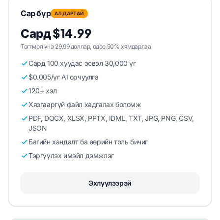
Сар бүр
АЛДАРТАЙ
Сард $14.99
Тогтмол үнэ 29.99 доллар, одоо 50% хямдарлаа
Сард 100 хуудас эсвэл 30,000 үг
$0.005/үг AI орчуулга
120+ хэл
Хязгааргүй файл хадгалах боломж
PDF, DOCX, XLSX, PPTX, IDML, TXT, JPG, PNG, CSV,
JSON
Багийн хандалт ба өөрийн толь бичиг
Тэргүүлэх имэйл дэмжлэг
Эхлүүлээрэй