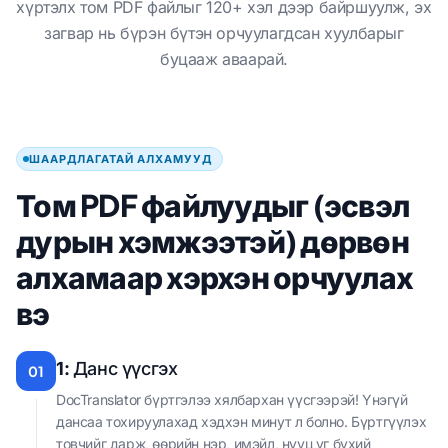
хүртэлх том PDF файлыг 120+ хэл дээр байршуулж, эх
загвар нь бүрэн бүтэн орчуулагдсан хуулбарыг
буцааж аваарай.
ШААРДЛАГАТАЙ АЛХАМУУД
Том PDF файлуудыг (эсвэл
дурын хэмжээтэй) дөрвөн
алхамаар хэрхэн орчуулах
вэ
1:
Данс үүсгэх
01
DocTranslator бүртгэлээ хялбархан үүсгээрэй! Үнэгүй
дансаа тохируулахад хэдхэн минут л болно. Бүртгүүлэх
товчийг дарж, өөрийн нэр, имэйл, нууц үг бүхий