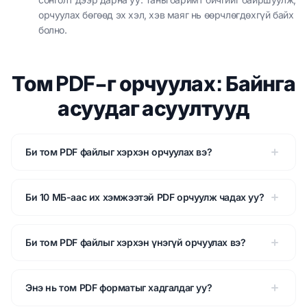
орчуулах бөгөөд эх хэл, хэв маяг нь өөрчлөгдөхгүй байх
болно.
Том PDF-г орчуулах: Байнга
асуудаг асуултууд
Би том PDF файлыг хэрхэн орчуулах вэ?
Би 10 МБ-аас их хэмжээтэй PDF орчуулж чадах уу?
Би том PDF файлыг хэрхэн үнэгүй орчуулах вэ?
Энэ нь том PDF форматыг хадгалдаг уу?