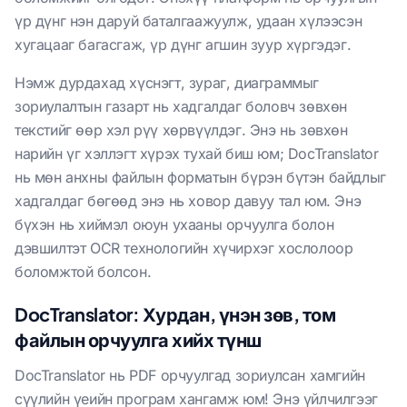
үр дүнг нэн даруй баталгаажуулж, удаан хүлээсэн
хугацааг багасгаж, үр дүнг агшин зуур хүргэдэг.
Нэмж дурдахад хүснэгт, зураг, диаграммыг
зориулалтын газарт нь хадгалдаг боловч зөвхөн
текстийг өөр хэл рүү хөрвүүлдэг. Энэ нь зөвхөн
нарийн үг хэллэгт хүрэх тухай биш юм; DocTranslator
нь мөн анхны файлын форматын бүрэн бүтэн байдлыг
хадгалдаг бөгөөд энэ нь ховор давуу тал юм. Энэ
бүхэн нь хиймэл оюун ухааны орчуулга болон
дэвшилтэт OCR технологийн хүчирхэг хослолоор
боломжтой болсон.
DocTranslator: Хурдан, үнэн зөв, том
файлын орчуулга хийх түнш
DocTranslator нь PDF орчуулгад зориулсан хамгийн
сүүлийн үеийн програм хангамж юм! Энэ үйлчилгээг