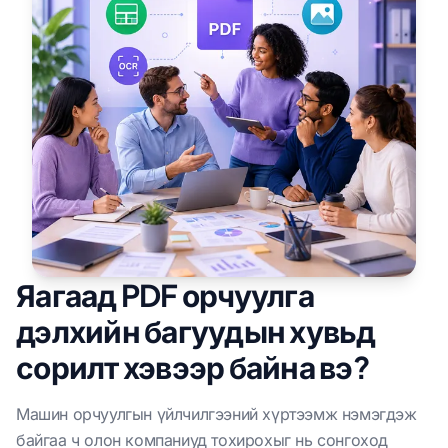
Яагаад PDF орчуулга
дэлхийн багуудын хувьд
сорилт хэвээр байна вэ?
Машин орчуулгын үйлчилгээний хүртээмж нэмэгдэж
байгаа ч олон компаниуд тохирохыг нь сонгоход