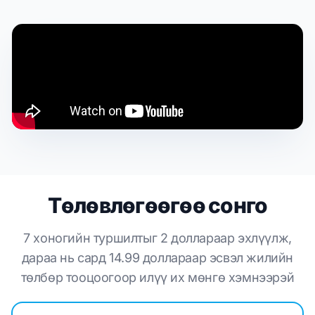
Төлөвлөгөөгөө сонго
7 хоногийн туршилтыг 2 доллараар эхлүүлж,
дараа нь сард 14.99 доллараар эсвэл жилийн
төлбөр тооцоогоор илүү их мөнгө хэмнээрэй