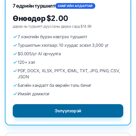
7 өдрийн туршилт
ХАМГИЙН АЛДАРТАЙ
Өнөөдөр $2.00
дараа нь туршилт дууссаны дараа сард $14.99
7 хоногийн бүрэн нэвтрэх туршилт
Туршилтын хязгаар: 10 хуудас эсвэл 3,000 үг
$0.005/үг AI орчуулга
120+ хэл
PDF, DOCX, XLSX, PPTX, IDML, TXT, JPG, PNG, CSV,
JSON
Багийн хандалт ба өөрийн толь бичиг
Имэйл дэмжлэг
Эхлүүлээрэй