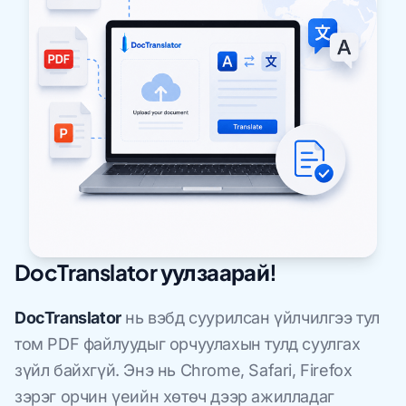
DocTranslator уулзаарай!
DocTranslator
нь вэбд суурилсан үйлчилгээ тул
том PDF файлуудыг орчуулахын тулд суулгах
зүйл байхгүй. Энэ нь Chrome, Safari, Firefox
зэрэг орчин үеийн хөтөч дээр ажилладаг