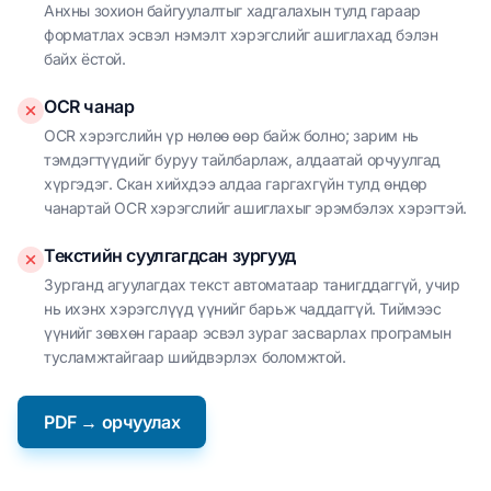
Анхны зохион байгуулалтыг хадгалахын тулд гараар
форматлах эсвэл нэмэлт хэрэгслийг ашиглахад бэлэн
байх ёстой.
OCR чанар
OCR хэрэгслийн үр нөлөө өөр байж болно; зарим нь
тэмдэгтүүдийг буруу тайлбарлаж, алдаатай орчуулгад
хүргэдэг. Скан хийхдээ алдаа гаргахгүйн тулд өндөр
чанартай OCR хэрэгслийг ашиглахыг эрэмбэлэх хэрэгтэй.
Текстийн суулгагдсан зургууд
Зурганд агуулагдах текст автоматаар танигддаггүй, учир
нь ихэнх хэрэгслүүд үүнийг барьж чаддаггүй. Тиймээс
үүнийг зөвхөн гараар эсвэл зураг засварлах програмын
тусламжтайгаар шийдвэрлэх боломжтой.
PDF → орчуулах