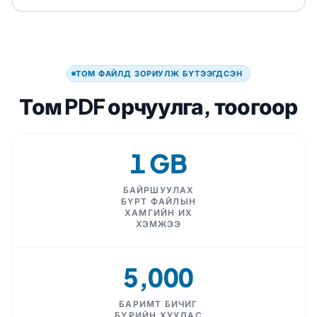
ТОМ ФАЙЛД ЗОРИУЛЖ БҮТЭЭГДСЭН
Том PDF орчуулга, тоогоор
1 GB
БАЙРШУУЛАХ
БҮРТ ФАЙЛЫН
ХАМГИЙН ИХ
ХЭМЖЭЭ
5,000
БАРИМТ БИЧИГ
БҮРИЙН ХУУДАС