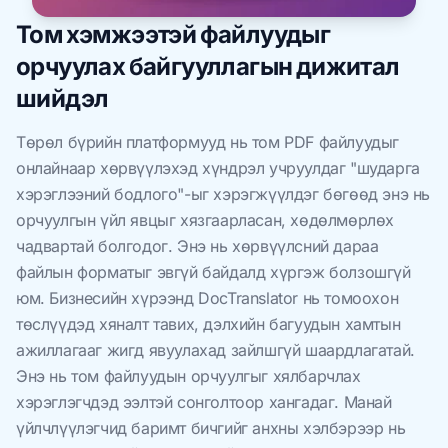
Том хэмжээтэй файлуудыг
орчуулах байгууллагын дижитал
шийдэл
Төрөл бүрийн платформууд нь том PDF файлуудыг
онлайнаар хөрвүүлэхэд хүндрэл учруулдаг "шударга
хэрэглээний бодлого"-ыг хэрэгжүүлдэг бөгөөд энэ нь
орчуулгын үйл явцыг хязгаарласан, хөдөлмөрлөх
чадвартай болгодог. Энэ нь хөрвүүлсний дараа
файлын форматыг эвгүй байдалд хүргэж болзошгүй
юм. Бизнесийн хүрээнд DocTranslator нь томоохон
төслүүдэд хяналт тавих, дэлхийн багуудын хамтын
ажиллагааг жигд явуулахад зайлшгүй шаардлагатай.
Энэ нь том файлуудын орчуулгыг хялбарчлах
хэрэглэгчдэд ээлтэй сонголтоор хангадаг. Манай
үйлчлүүлэгчид баримт бичгийг анхны хэлбэрээр нь