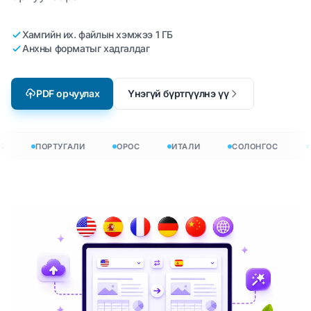
Хамгийн их. файлын хэмжээ 1 ГБ
Анхны форматыг хадгалдаг
PDF орчуулах
Үнэгүй бүртгүүлнэ үү
ПОРТУГАЛИ
ОРОС
ИТАЛИ
СОЛОНГОС
Г