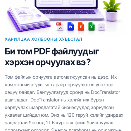
ХАРИЛЦАА ХОЛБООНЫ ХУВЬСГАЛ
Би том PDF файлуудыг
хэрхэн орчуулах вэ?
Том файлын орчуулга автоматжуулсан нь дээр. Их
хэмжээний агуулгыг гараар орчуулах нь үнэхээр
хэцүү байдаг. Байгууллагууд оронд нь DocTranslator
ашигладаг. DocTranslator нь хэлийг иж бүрэн
хөрвүүлэх шаардлагатай бизнесүүдэд зориулсан
ухаалаг шийдэл юм. Энэ нь 120 гаруй хэлийг удирдах
чадвартай бөгөөд 1 ГБ хүртэлх файл байршуулах
боломжийг олгодог. Энэхүү платформ нь орчуулгын