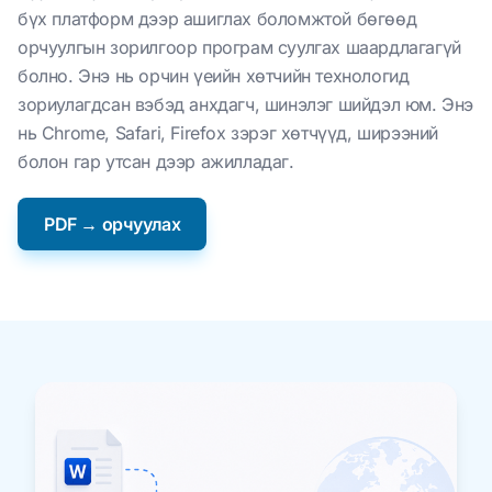
бүх платформ дээр ашиглах боломжтой бөгөөд
орчуулгын зорилгоор програм суулгах шаардлагагүй
болно. Энэ нь орчин үеийн хөтчийн технологид
зориулагдсан вэбэд анхдагч, шинэлэг шийдэл юм. Энэ
нь Chrome, Safari, Firefox зэрэг хөтчүүд, ширээний
болон гар утсан дээр ажилладаг.
PDF → орчуулах