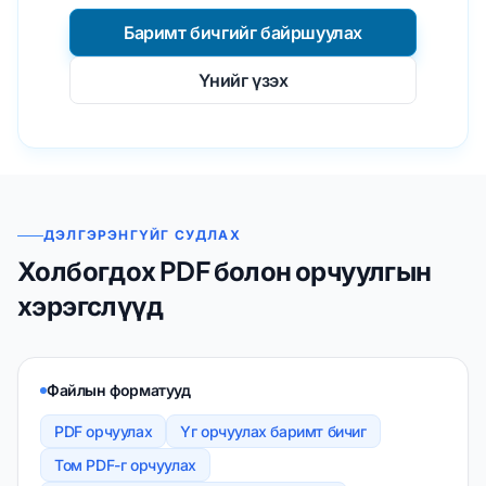
Баримт бичгийг байршуулах
Үнийг үзэх
ДЭЛГЭРЭНГҮЙГ СУДЛАХ
Холбогдох PDF болон орчуулгын
хэрэгслүүд
Файлын форматууд
PDF орчуулах
Үг орчуулах баримт бичиг
Том PDF-г орчуулах