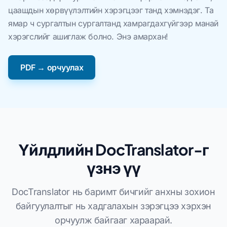
цаашдын хөрвүүлэлтийн хэрэгцээг танд хэмнэдэг. Та
ямар ч сургалтын сургалтанд хамрагдахгүйгээр манай
хэрэгслийг ашиглаж болно. Энэ амархан!
PDF → орчуулах
Үйлдлийн DocTranslator-г
үзнэ үү
DocTranslator нь баримт бичгийг анхны зохион
байгуулалтыг нь хадгалахын зэрэгцээ хэрхэн
орчуулж байгааг хараарай.