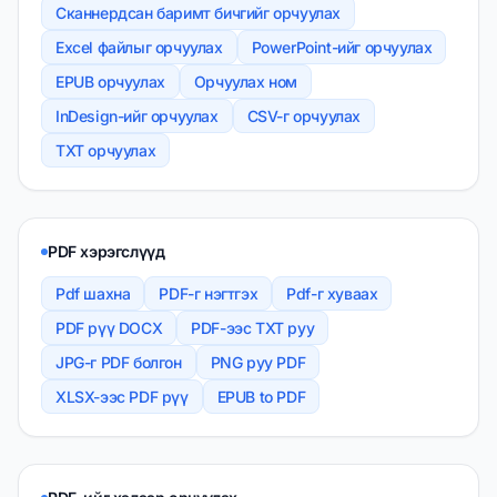
Сканнердсан баримт бичгийг орчуулах
Excel файлыг орчуулах
PowerPoint-ийг орчуулах
EPUB орчуулах
Орчуулах ном
InDesign-ийг орчуулах
CSV-г орчуулах
TXT орчуулах
PDF хэрэгслүүд
Pdf шахна
PDF-г нэгтгэх
Pdf-г хуваах
PDF рүү DOCX
PDF-ээс TXT руу
JPG-г PDF болгон
PNG руу PDF
XLSX-ээс PDF рүү
EPUB to PDF