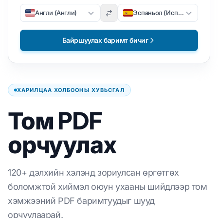
Англи (Англи)
Эспаньол (Испани)
Байршуулах баримт бичиг
ХАРИЛЦАА ХОЛБООНЫ ХУВЬСГАЛ
Том PDF
орчуулах
120+ дэлхийн хэлэнд зориулсан өргөтгөх
боломжтой хиймэл оюун ухааны шийдлээр том
хэмжээний PDF баримтуудыг шууд
орчуулаарай.