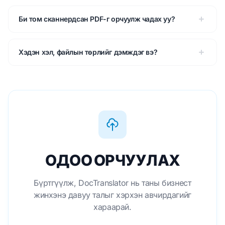
Би том сканнердсан PDF-г орчуулж чадах уу?
Хэдэн хэл, файлын төрлийг дэмждэг вэ?
ОДОО ОРЧУУЛАХ
Бүртгүүлж, DocTranslator нь таны бизнест
жинхэнэ давуу талыг хэрхэн авчирдагийг
хараарай.