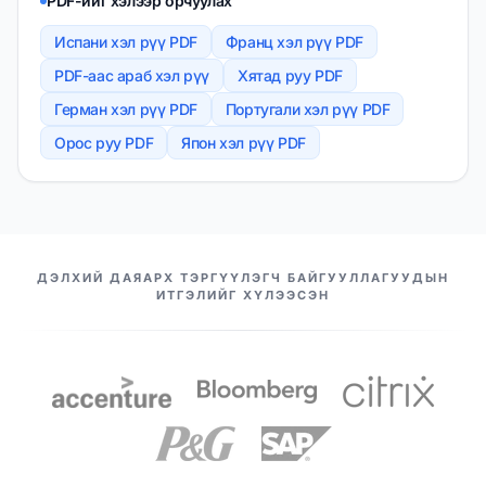
PDF-ийг хэлээр орчуулах
Испани хэл рүү PDF
Франц хэл рүү PDF
PDF-аас араб хэл рүү
Хятад руу PDF
Герман хэл рүү PDF
Португали хэл рүү PDF
Орос руу PDF
Япон хэл рүү PDF
МАНАЙ ТҮНШҮҮД
ДЭЛХИЙ ДАЯАРХ ТЭРГҮҮЛЭГЧ БАЙГУУЛЛАГУУДЫН
ИТГЭЛИЙГ ХҮЛЭЭСЭН