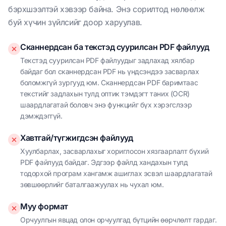
бэрхшээлтэй хэвээр байна. Энэ сорилтод нөлөөлж
буй хүчин зүйлсийг доор харуулав.
Сканнердсан ба текстэд суурилсан PDF файлууд
Текстэд суурилсан PDF файлуудыг задлахад хялбар
байдаг бол сканнердсан PDF нь үндсэндээ засварлах
боломжгүй зургууд юм. Сканнердсан PDF баримтаас
текстийг задлахын тулд оптик тэмдэгт таних (OCR)
шаардлагатай боловч энэ функцийг бүх хэрэгслээр
дэмждэггүй.
Хавтгай/түгжигдсэн файлууд
Хуулбарлах, засварлахыг хориглосон хязгаарлалт бүхий
PDF файлууд байдаг. Эдгээр файлд хандахын тулд
тодорхой програм хангамж ашиглах эсвэл шаардлагатай
зөвшөөрлийг баталгаажуулах нь чухал юм.
Муу формат
Орчуулгын явцад олон орчуулгад бүтцийн өөрчлөлт гардаг.