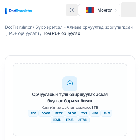
Монгол
Нүдн
DocTranslator
/
Бүх хэрэгсэл - Аливаа орчуулгад зориулагдсан
/
PDF орчуулагч
/
Том PDF орчуулах
Орчуулахын тулд байршуулах эсвэл
буулгах баримт бичиг
Хамгийн их файлын хэмжээ.
1 ГБ
.PDF
.DOCX
.PPTX
.XLSX
.TXT
.JPG
.PNG
.IDML
.EPUB
.HTML