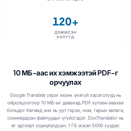
120+
ДЭМЖСЭН
ХЭЛҮҮД
10 МБ-аас их хэмжээтэй PDF-г
орчуулах
Google Translate зэрэг ихэнх үнэгүй хэрэгслүүд нь
ойролцоогоор 10 МБ-ыг давахад PDF хүлээн авахаа
больдог бөгөөд энэ нь урт гэрээ, ном, гарын авлага,
сканнердсан файлуудыг үгүйсгэдэг. DocTranslator нь
яг эдгээрт зориулагдсан: 1 ГБ эсвэл 5000 хуудас