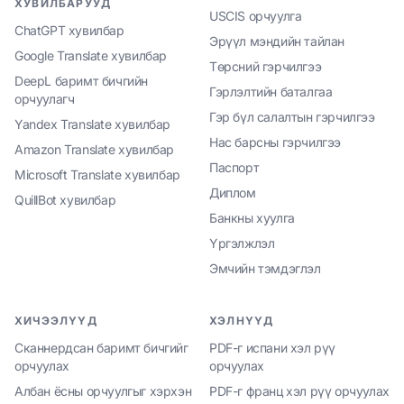
ХУВИЛБАРУУД
USCIS орчуулга
ChatGPT хувилбар
Эрүүл мэндийн тайлан
Google Translate хувилбар
Төрсний гэрчилгээ
DeepL баримт бичгийн
Гэрлэлтийн баталгаа
орчуулагч
Гэр бүл салалтын гэрчилгээ
Yandex Translate хувилбар
Нас барсны гэрчилгээ
Amazon Translate хувилбар
Паспорт
Microsoft Translate хувилбар
Диплом
QuillBot хувилбар
Банкны хуулга
Үргэлжлэл
Эмчийн тэмдэглэл
ХИЧЭЭЛҮҮД
ХЭЛНҮҮД
Сканнердсан баримт бичгийг
PDF-г испани хэл рүү
орчуулах
орчуулах
Албан ёсны орчуулгыг хэрхэн
PDF-г франц хэл рүү орчуулах