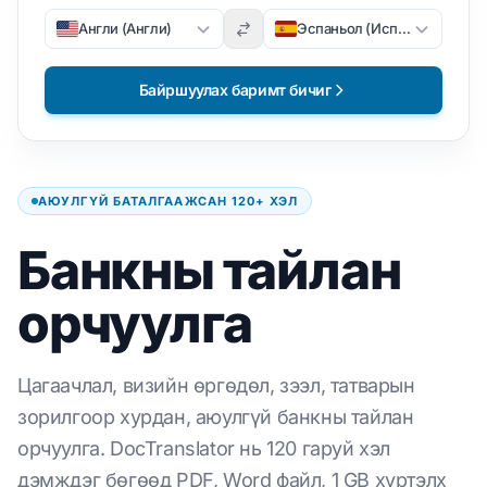
Англи (Англи)
Эспаньол (Испани)
Байршуулах баримт бичиг
АЮУЛГҮЙ БАТАЛГААЖСАН 120+ ХЭЛ
Банкны тайлан
орчуулга
Цагаачлал, визийн өргөдөл, зээл, татварын
зорилгоор хурдан, аюулгүй банкны тайлан
орчуулга. DocTranslator нь 120 гаруй хэл
дэмждэг бөгөөд PDF, Word файл, 1 GB хүртэлх