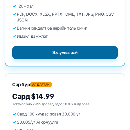
120+ хэл
PDF, DOCX, XLSX, PPTX, IDML, TXT, JPG, PNG, CSV,
JSON
Багийн хандалт ба өөрийн толь бичиг
Имэйл дэмжлэг
Эхлүүлээрэй
Сар бүр
АЛДАРТАЙ
Сард $14.99
Тогтмол үнэ 29.99 доллар, одоо 50% хямдарлаа
Сард 100 хуудас эсвэл 30,000 үг
$0.005/үг AI орчуулга