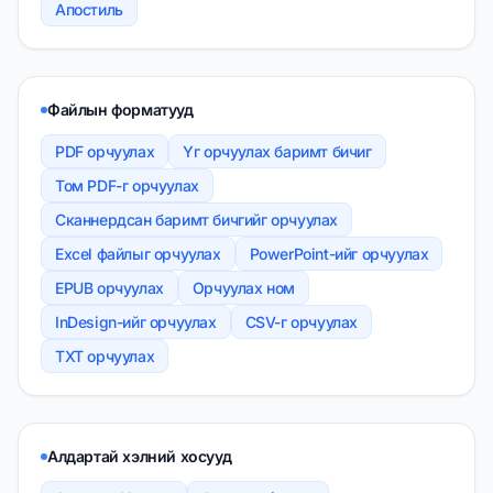
Апостиль
Файлын форматууд
PDF орчуулах
Үг орчуулах баримт бичиг
Том PDF-г орчуулах
Сканнердсан баримт бичгийг орчуулах
Excel файлыг орчуулах
PowerPoint-ийг орчуулах
EPUB орчуулах
Орчуулах ном
InDesign-ийг орчуулах
CSV-г орчуулах
TXT орчуулах
Алдартай хэлний хосууд