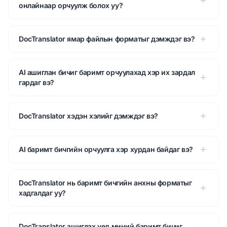
онлайнаар орчуулж болох уу?
DocTranslator ямар файлын форматыг дэмждэг вэ?
AI ашиглан бичиг баримт орчуулахад хэр их зардал
гардаг вэ?
DocTranslator хэдэн хэлийг дэмждэг вэ?
AI баримт бичгийн орчуулга хэр хурдан байдаг вэ?
DocTranslator нь баримт бичгийн анхны форматыг
хадгалдаг уу?
DocTranslator ашиглах үед миний баримт бичиг