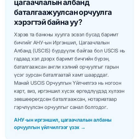
цагаачлалын албанд
баталгаажуулсан орчуулга
хэрэгтэй байна уу?
Хэрэв та банкны хуулга эсвэл бусад баримт
бичгийг АНУ-ын Иргэншил, Цагаачлалын
Албанд (USCIS) бүрдүүлж байгаа бол USCIS нь
гадаад хэл дээрх баримт бичгийн бүрэн,
баталгаажсан англи хэлний орчуулгыг гарын
үсэг зурсан баталгаатай хамт шаарддаг.
Манай USCIS Орчуулгын Үйлчилгээ нь ногоон
карт, виз, иргэншил хүсэх өргөдлүүдэд хүлээн
зөвшөөрөгдсөн баталгаажсан, нотариатаар
гэрчлүүлсэн орчуулгыг санал болгодог.
АНУ-ын иргэншил, цагаачлалын албаны
орчуулгын үйлчилгээг үзэх →