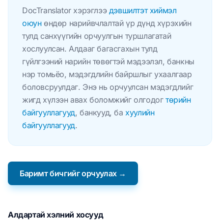
DocTranslator хэрэглээ
дэвшилтэт хиймэл
оюун
өндөр нарийвчлалтай үр дүнд хүрэхийн
тулд санхүүгийн орчуулгын туршлагатай
хослуулсан. Алдааг багасгахын тулд
гүйлгээний нарийн төвөгтэй мэдээлэл, банкны
нэр томьёо, мэдэгдлийн байршлыг ухаалгаар
боловсруулдаг. Энэ нь орчуулсан мэдэгдлийг
жигд хүлээн авах боломжийг олгодог
төрийн
байгууллагууд
, банкууд, ба
хуулийн
байгууллагууд
.
Баримт бичгийг орчуулах →
Алдартай хэлний хосууд