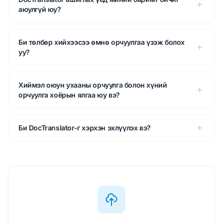
аюулгүй юу?
Би төлбөр хийхээсээ өмнө орчуулгаа үзэж болох
уу?
Хиймэл оюун ухааны орчуулга болон хүний
орчуулга хоёрын ялгаа юу вэ?
Би DocTranslator-г хэрхэн эхлүүлэх вэ?