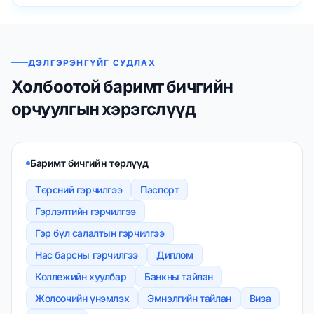
ДЭЛГЭРЭНГҮЙГ СУДЛАХ
Холбоотой баримт бичгийн
орчуулгын хэрэгслүүд
Баримт бичгийн төрлүүд
Төрсний гэрчилгээ
Паспорт
Гэрлэлтийн гэрчилгээ
Гэр бүл салалтын гэрчилгээ
Нас барсны гэрчилгээ
Диплом
Коллежийн хуулбар
Банкны тайлан
Жолоочийн үнэмлэх
Эмнэлгийн тайлан
Виза