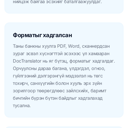
нийцэж байгаа эсэхийг баталгаажуулдаг.
Форматыг хадгалсан
Таны банкны хуулга PDF, Word, сканнердсан
зураг эсвэл хүснэгттэй эсэхээс үл хамааран
DocTranslator нь яг бүтэц, форматыг хадгалдаг.
Орчуулсны дараа багана, үлдэгдэл, огноо,
гүйлгээний дэлгэрэнгүй мэдээлэл нь төгс
тохирч, санхүүгийн болон хууль эрх зүйн
зорилгоор төөрөгдлөөс зайлсхийх, баримт
бичгийн бүрэн бүтэн байдлыг хадгалахад
тусална.