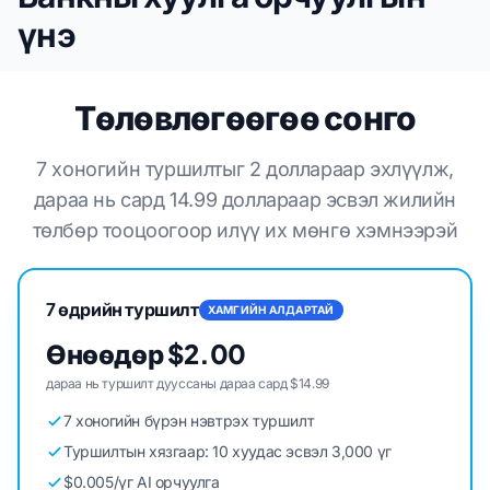
үнэ
Төлөвлөгөөгөө сонго
7 хоногийн туршилтыг 2 доллараар эхлүүлж,
дараа нь сард 14.99 доллараар эсвэл жилийн
төлбөр тооцоогоор илүү их мөнгө хэмнээрэй
7 өдрийн туршилт
ХАМГИЙН АЛДАРТАЙ
Өнөөдөр $2.00
дараа нь туршилт дууссаны дараа сард $14.99
7 хоногийн бүрэн нэвтрэх туршилт
Туршилтын хязгаар: 10 хуудас эсвэл 3,000 үг
$0.005/үг AI орчуулга