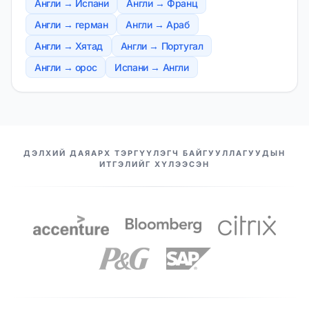
Англи → Испани
Англи → Франц
Англи → герман
Англи → Араб
Англи → Хятад
Англи → Португал
Англи → орос
Испани → Англи
МАНАЙ ТҮНШҮҮД
ДЭЛХИЙ ДАЯАРХ ТЭРГҮҮЛЭГЧ БАЙГУУЛЛАГУУДЫН
ИТГЭЛИЙГ ХҮЛЭЭСЭН