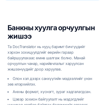
Банкны хуулга орчуулгын
жишээ
Та DocTranslator нь нууц баримт бичгүүдийг
хэрхэн зохицуулдгийг өөрийн гараар
байршуулахаас өмнө шалгаж болно. Манай
орчуулгын чанар, нарийвчлалыг харуулсан
жишээнүүдийг доор харуулав.
Олон хэл дээрх санхүүгийн мэдээллийг үнэн
зөв илэрхийлэх.
Анхны формат, хүснэгт, зураг хадгалагдсан.
Цэвэр зохион байгуулалт нь мэдэгдлийг
уншихад хялбар байлгах боломжийг олгодог.