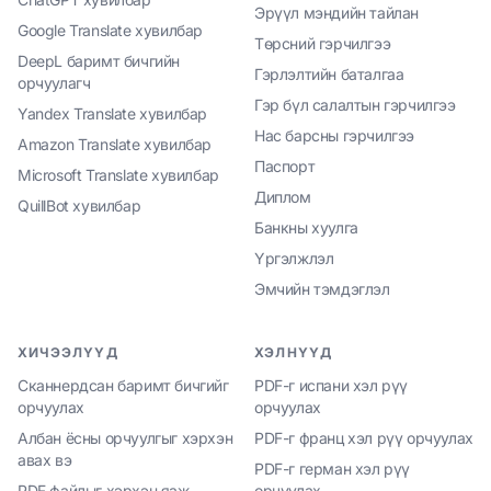
Эрүүл мэндийн тайлан
Google Translate хувилбар
Төрсний гэрчилгээ
DeepL баримт бичгийн
Гэрлэлтийн баталгаа
орчуулагч
Гэр бүл салалтын гэрчилгээ
Yandex Translate хувилбар
Нас барсны гэрчилгээ
Amazon Translate хувилбар
Паспорт
Microsoft Translate хувилбар
Диплом
QuillBot хувилбар
Банкны хуулга
Үргэлжлэл
Эмчийн тэмдэглэл
ХИЧЭЭЛҮҮД
ХЭЛНҮҮД
Сканнердсан баримт бичгийг
PDF-г испани хэл рүү
орчуулах
орчуулах
Албан ёсны орчуулгыг хэрхэн
PDF-г франц хэл рүү орчуулах
авах вэ
PDF-г герман хэл рүү
PDF файлыг хэрхэн яаж
орчуулах