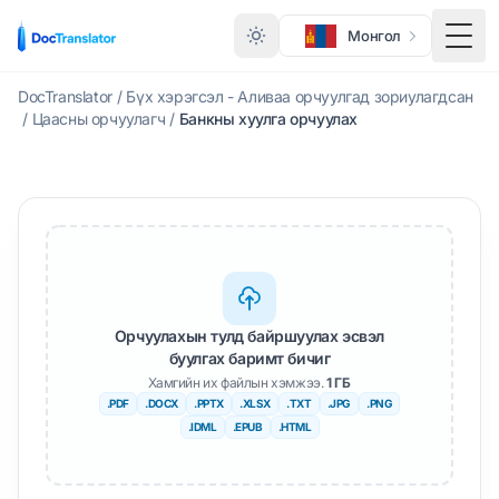
Монгол
Нүдн
DocTranslator
/
Бүх хэрэгсэл - Аливаа орчуулгад зориулагдсан
/
Цаасны орчуулагч
/
Банкны хуулга орчуулах
Орчуулахын тулд байршуулах эсвэл
буулгах баримт бичиг
Хамгийн их файлын хэмжээ.
1 ГБ
.PDF
.DOCX
.PPTX
.XLSX
.TXT
.JPG
.PNG
.IDML
.EPUB
.HTML