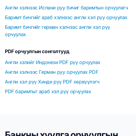
Англи хэлнээс Испани руу бичиг баримтын орчуулагч
Баримт бичгийг араб хэлнээс англи хэл рүү орчуулах
Баримт бичгийг герман хэлнээс англи хэл рүү
орчуулах
PDF орчуулгын сонголтууд
Англи хэлийг Индонези PDF рүү орчуулах
Англи хэлнээс Герман руу орчуулах PDF
Англи хэл рүү Хинди рүү PDF хөрвүүлэгч
PDF баримтыг араб хэл рүү орчуулах
Банкны хуулга орчуулгын