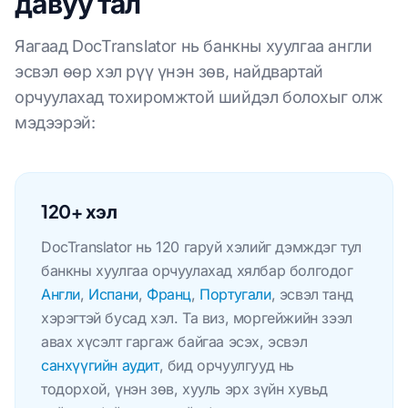
давуу тал
Яагаад DocTranslator нь банкны хуулгаа англи
эсвэл өөр хэл рүү үнэн зөв, найдвартай
орчуулахад тохиромжтой шийдэл болохыг олж
мэдээрэй:
120+ хэл
DocTranslator нь 120 гаруй хэлийг дэмждэг тул
банкны хуулгаа орчуулахад хялбар болгодог
Англи
,
Испани
,
Франц
,
Португали
, эсвэл танд
хэрэгтэй бусад хэл. Та виз, моргейжийн зээл
авах хүсэлт гаргаж байгаа эсэх, эсвэл
санхүүгийн аудит
, бид орчуулгууд нь
тодорхой, үнэн зөв, хууль эрх зүйн хувьд