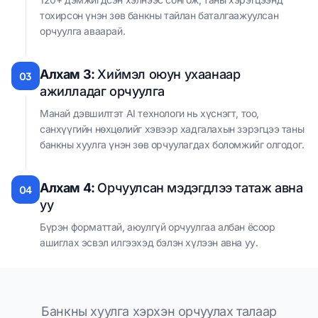
тохирсон үнэн зөв банкны тайлан баталгаажуулсан
орчуулга аваарай.
Алхам 3:
Хиймэл оюун ухаанаар
03
ажилладаг орчуулга
Манай дэвшилтэт AI технологи нь хүснэгт, тоо,
санхүүгийн нөхцөлийг хэвээр хадгалахын зэрэгцээ таны
банкны хуулга үнэн зөв орчуулагдах боломжийг олгодог.
Алхам 4:
Орчуулсан мэдэгдлээ татаж авна
04
уу
Бүрэн форматтай, аюулгүй орчуулгаа албан ёсоор
ашиглах эсвэл илгээхэд бэлэн хүлээн авна уу.
Банкны хуулга хэрхэн орчуулах талаар