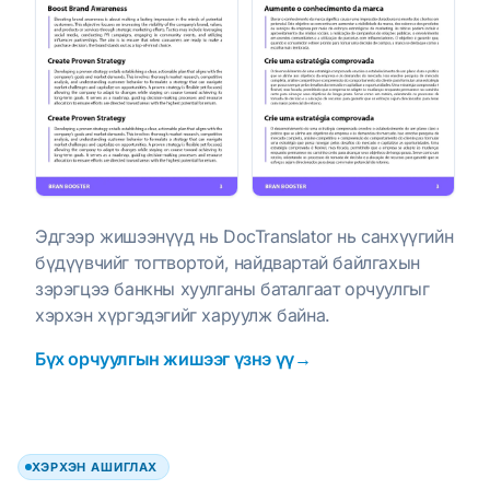
Эдгээр жишээнүүд нь DocTranslator нь санхүүгийн
бүдүүвчийг тогтвортой, найдвартай байлгахын
зэрэгцээ банкны хуулганы баталгаат орчуулгыг
хэрхэн хүргэдэгийг харуулж байна.
Бүх орчуулгын жишээг үзнэ үү→
ХЭРХЭН АШИГЛАХ