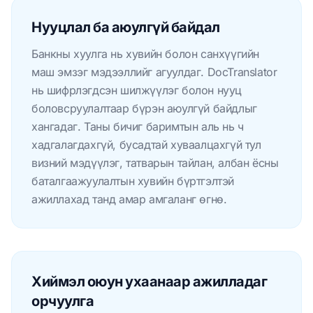
Нууцлал ба аюулгүй байдал
Банкны хуулга нь хувийн болон санхүүгийн
маш эмзэг мэдээллийг агуулдаг. DocTranslator
нь шифрлэгдсэн шилжүүлэг болон нууц
боловсруулалтаар бүрэн аюулгүй байдлыг
хангадаг. Таны бичиг баримтын аль нь ч
хадгалагдахгүй, бусадтай хуваалцахгүй тул
визний мэдүүлэг, татварын тайлан, албан ёсны
баталгаажуулалтын хувийн бүртгэлтэй
ажиллахад танд амар амгаланг өгнө.
Хиймэл оюун ухаанаар ажилладаг
орчуулга