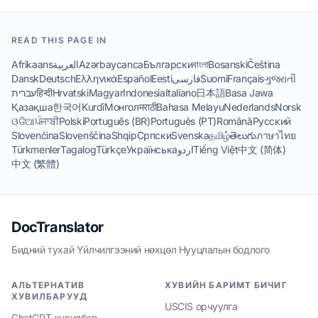
READ THIS PAGE IN
Afrikaans
العربية
Azərbaycanca
Български
বাংলা
Bosanski
Čeština
Dansk
Deutsch
Ελληνικά
Español
Eesti
فارسی
Suomi
Français
ગુજરાતી
עברית
हिन्दी
Hrvatski
Magyar
Indonesia
Italiano
日本語
Basa Jawa
Қазақша
한국어
Kurdî
Монгол
मराठी
Bahasa Melayu
Nederlands
Norsk
ଓଡିଆ
ਪੰਜਾਬੀ
Polski
Português (BR)
Português (PT)
Română
Русский
Slovenčina
Slovenščina
Shqip
Српски
Svenska
தமிழ்
తెలుగు
ภาษาไทย
Türkmenler
Tagalog
Türkçe
Українська
اردو
Tiếng Việt
中文 (简体)
中文 (繁體)
DocTranslator
Бидний тухай
·
Үйлчилгээний нөхцөл
·
Нууцлалын бодлого
АЛЬТЕРНАТИВ
ХУВИЙН БАРИМТ БИЧИГ
ХУВИЛБАРУУД
USCIS орчуулга
ChatGPT хувилбар