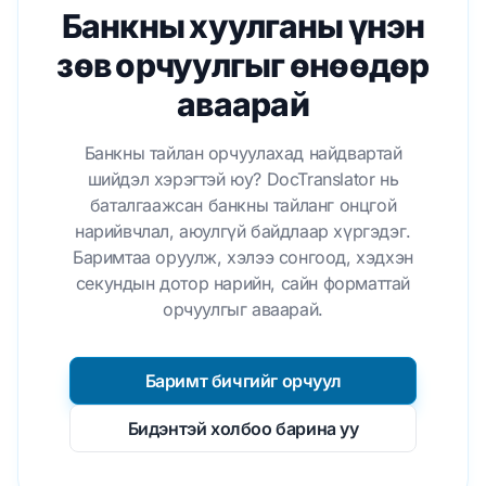
Банкны хуулганы үнэн
зөв орчуулгыг өнөөдөр
аваарай
Банкны тайлан орчуулахад найдвартай
шийдэл хэрэгтэй юу? DocTranslator нь
баталгаажсан банкны тайланг онцгой
нарийвчлал, аюулгүй байдлаар хүргэдэг.
Баримтаа оруулж, хэлээ сонгоод, хэдхэн
секундын дотор нарийн, сайн форматтай
орчуулгыг аваарай.
Баримт бичгийг орчуул
Бидэнтэй холбоо барина уу