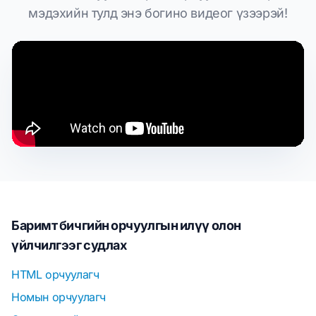
мэдэхийн тулд энэ богино видеог үзээрэй!
Баримт бичгийн орчуулгын илүү олон
үйлчилгээг судлах
HTML орчуулагч
Номын орчуулагч