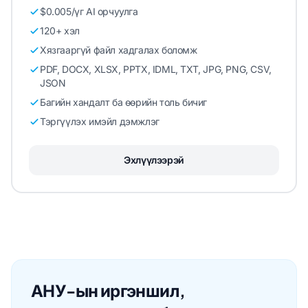
$0.005/үг AI орчуулга
120+ хэл
Хязгааргүй файл хадгалах боломж
PDF, DOCX, XLSX, PPTX, IDML, TXT, JPG, PNG, CSV,
JSON
Багийн хандалт ба өөрийн толь бичиг
Тэргүүлэх имэйл дэмжлэг
Эхлүүлээрэй
АНУ-ын иргэншил,