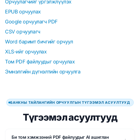
Орчуулагчийг үргэлжлүүлэх
EPUB орчуулах
Google орчуулагч PDF
CSV орчуулагч
Word баримт бичгийг орчуул
XLS-ийг орчуулах
Том PDF файлуудыг орчуулах
Эмнэлгийн дүгнэлтийн орчуулга
БАНКНЫ ТАЙЛАНГИЙН ОРЧУУЛГЫН ТҮГЭЭМЭЛ АСУУЛТУУД
Түгээмэл асуултууд
Би том хэмжээний PDF файлуудыг AI ашиглан