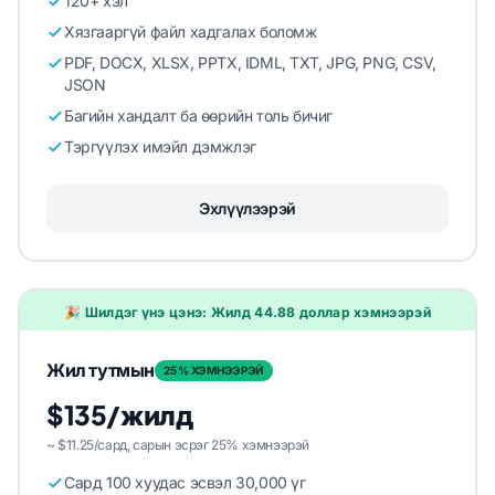
120+ хэл
Хязгааргүй файл хадгалах боломж
PDF, DOCX, XLSX, PPTX, IDML, TXT, JPG, PNG, CSV,
JSON
Багийн хандалт ба өөрийн толь бичиг
Тэргүүлэх имэйл дэмжлэг
Эхлүүлээрэй
🎉 Шилдэг үнэ цэнэ: Жилд 44.88 доллар хэмнээрэй
Жил тутмын
25% ХЭМНЭЭРЭЙ
$135/жилд
~ $11.25/сард, сарын эсрэг 25% хэмнээрэй
Сард 100 хуудас эсвэл 30,000 үг