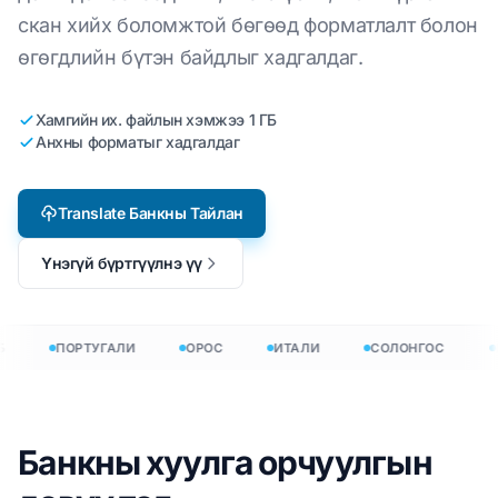
скан хийх боломжтой бөгөөд форматлалт болон
өгөгдлийн бүтэн байдлыг хадгалдаг.
Хамгийн их. файлын хэмжээ 1 ГБ
Анхны форматыг хадгалдаг
Translate Банкны Тайлан
Үнэгүй бүртгүүлнэ үү
ПОРТУГАЛИ
ОРОС
ИТАЛИ
СОЛОНГОС
Банкны хуулга орчуулгын