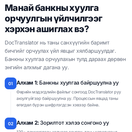
Манай банкны хуулга
орчуулгын үйлчилгээг
хэрхэн ашиглах вэ?
DocTranslator нь таны санхүүгийн баримт
бичгийг орчуулах үйл явцыг хялбаршуулдаг.
Банкны хуулгаа орчуулахын тулд дараах дөрвөн
энгийн алхмыг дагана уу.
Алхам 1:
Банкны хуулгаа байршуулна уу
01
Өөрийн мэдэгдлийн файлыг сонгоод DocTranslator руу
аюулгүйгээр байршуулна уу. Процессын явцад таны
өгөгдөл бүрэн шифрлэгдсэн хэвээр байна.
Алхам 2:
Зорилтот хэлээ сонгоно уу
02
120+ дэмжигдсэн хэлнээс сонгож, таны хэрэгцээнд