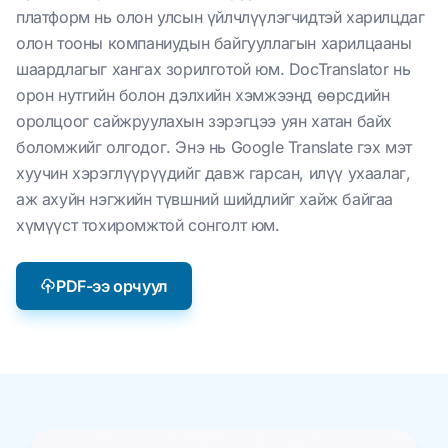
платформ нь олон улсын үйлчлүүлэгчидтэй харилцдаг
олон тооны компаниудын байгууллагын харилцааны
шаардлагыг хангах зорилготой юм. DocTranslator нь
орон нутгийн болон дэлхийн хэмжээнд өөрсдийн
оролцоог сайжруулахын зэрэгцээ уян хатан байх
боломжийг олгодог. Энэ нь Google Translate гэх мэт
хуучин хэрэглүүрүүдийг давж гарсан, илүү ухаалаг,
аж ахуйн нэгжийн түвшний шийдлийг хайж байгаа
хүмүүст тохиромжтой сонголт юм.
PDF-ээ орчуул