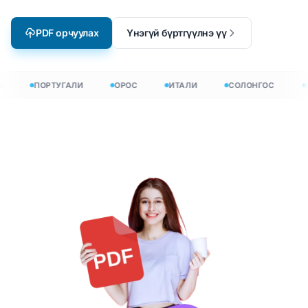
PDF орчуулах
Үнэгүй бүртгүүлнэ үү
ПОРТУГАЛИ
ОРОС
ИТАЛИ
СОЛОНГОС
Г