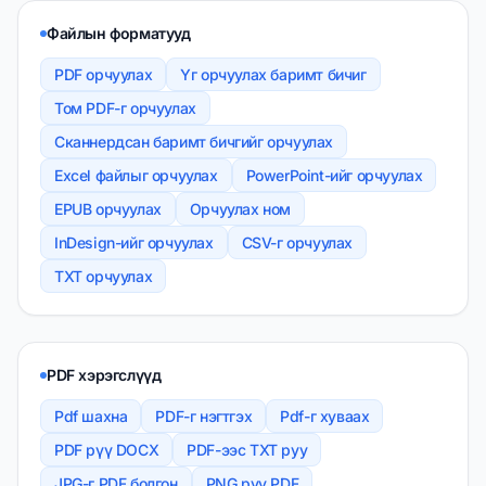
Файлын форматууд
PDF орчуулах
Үг орчуулах баримт бичиг
Том PDF-г орчуулах
Сканнердсан баримт бичгийг орчуулах
Excel файлыг орчуулах
PowerPoint-ийг орчуулах
EPUB орчуулах
Орчуулах ном
InDesign-ийг орчуулах
CSV-г орчуулах
TXT орчуулах
PDF хэрэгслүүд
Pdf шахна
PDF-г нэгтгэх
Pdf-г хуваах
PDF рүү DOCX
PDF-ээс TXT руу
JPG-г PDF болгон
PNG руу PDF