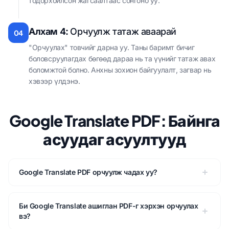
тодорхойлсон жагсаалтаас сонгоно уу.
Алхам 4:
Орчуулж татаж аваарай
04
"Орчуулах" товчийг дарна уу. Таны баримт бичиг
боловсруулагдах бөгөөд дараа нь та үүнийг татаж авах
боломжтой болно. Анхны зохион байгуулалт, загвар нь
хэвээр үлдэнэ.
Google Translate PDF: Байнга
асуудаг асуултууд
Google Translate PDF орчуулж чадах уу?
Би Google Translate ашиглан PDF-г хэрхэн орчуулах
вэ?