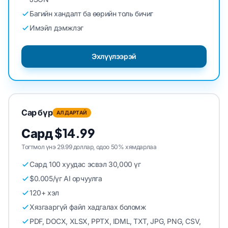
Багийн хандалт ба өөрийн толь бичиг
Имэйл дэмжлэг
Эхлүүлээрэй
Сар бүр
АЛДАРТАЙ
Сард $14.99
Тогтмол үнэ 29.99 доллар, одоо 50% хямдарлаа
Сард 100 хуудас эсвэл 30,000 үг
$0.005/үг AI орчуулга
120+ хэл
Хязгааргүй файл хадгалах боломж
PDF, DOCX, XLSX, PPTX, IDML, TXT, JPG, PNG, CSV,