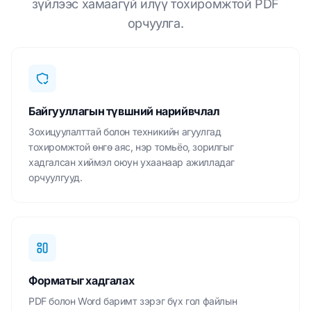
зүйлээс хамаагүй илүү тохиромжтой PDF
орчуулга.
Байгууллагын түвшний нарийвчлал
Зохицуулалттай болон техникийн агуулгад
тохиромжтой өнгө аяс, нэр томьёо, зорилгыг
хадгалсан хиймэл оюун ухаанаар ажилладаг
орчуулгууд.
Форматыг хадгалах
PDF болон Word баримт зэрэг бүх гол файлын