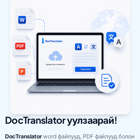
DocTranslator уулзаарай!
DocTranslator
word файлууд, PDF файлууд болон