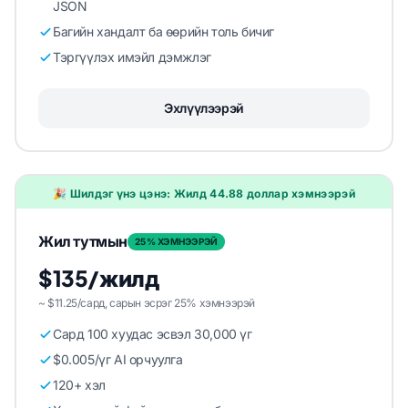
JSON
Багийн хандалт ба өөрийн толь бичиг
Тэргүүлэх имэйл дэмжлэг
Эхлүүлээрэй
🎉 Шилдэг үнэ цэнэ: Жилд 44.88 доллар хэмнээрэй
Жил тутмын
25% ХЭМНЭЭРЭЙ
$135/жилд
~ $11.25/сард, сарын эсрэг 25% хэмнээрэй
Сард 100 хуудас эсвэл 30,000 үг
$0.005/үг AI орчуулга
120+ хэл