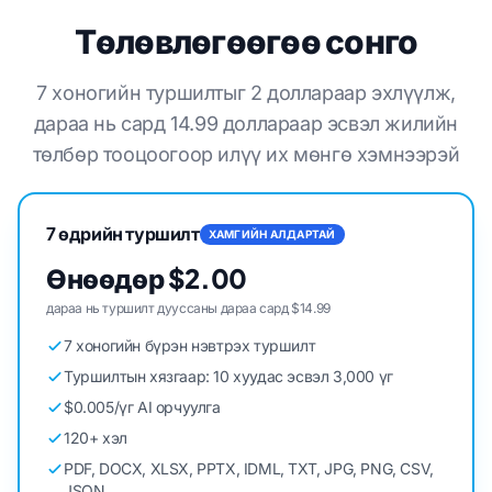
Төлөвлөгөөгөө сонго
7 хоногийн туршилтыг 2 доллараар эхлүүлж,
дараа нь сард 14.99 доллараар эсвэл жилийн
төлбөр тооцоогоор илүү их мөнгө хэмнээрэй
7 өдрийн туршилт
ХАМГИЙН АЛДАРТАЙ
Өнөөдөр $2.00
дараа нь туршилт дууссаны дараа сард $14.99
7 хоногийн бүрэн нэвтрэх туршилт
Туршилтын хязгаар: 10 хуудас эсвэл 3,000 үг
$0.005/үг AI орчуулга
120+ хэл
PDF, DOCX, XLSX, PPTX, IDML, TXT, JPG, PNG, CSV,
JSON