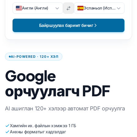
Англи (Англи)
Эспаньол (Испани)
Байршуулах баримт бичиг
AI-POWERED · 120+ ХЭЛ
Google
орчуулагч PDF
AI ашиглан 120+ хэлээр автомат PDF орчуулга
Хамгийн их. файлын хэмжээ 1 ГБ
Анхны форматыг хадгалдаг