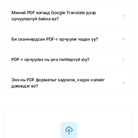
Миний PDF яагаад Google Translate дээр
орчуулахгүй байна вэ?
Би сканнердсан PDF-г орчуулж чадах уу?
PDF-г орчуулах нь үнэ төлбөргүй юу?
Энэ нь PDF форматыг хадгалж, хэдэн хэлийг
дэмждэг вэ?