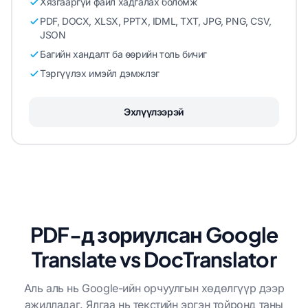
Хязгааргүй файл хадгалах боломж
PDF, DOCX, XLSX, PPTX, IDML, TXT, JPG, PNG, CSV,
JSON
Багийн хандалт ба өөрийн толь бичиг
Тэргүүлэх имэйл дэмжлэг
Эхлүүлээрэй
PDF-д зориулсан Google
Translate vs DocTranslator
Аль аль нь Google-ийн орчуулгын хөдөлгүүр дээр
ажилладаг. Ялгаа нь текстийн эргэн тойронд таны