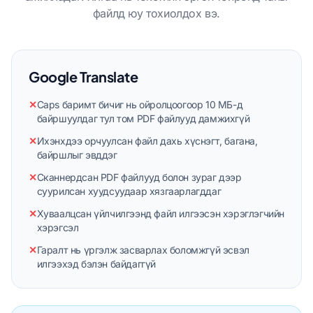
файлд юу тохиолдох вэ.
Google Translate
✕
Caps баримт бичиг нь ойролцоогоор 10 МБ-д
байршуулдаг тул том PDF файлууд дамжихгүй
✕
Ихэнхдээ орчуулсан файл дахь хүснэгт, багана,
байршлыг эвддэг
✕
Сканнердсан PDF файлууд болон зураг дээр
суурилсан хуудсуудаар хязгаарлагддаг
✕
Хуваалцсан үйлчилгээнд файл илгээсэн хэрэглэгчийн
хэрэгсэл
✕
Гаралт нь үргэлж засварлах боломжгүй эсвэл
илгээхэд бэлэн байдаггүй