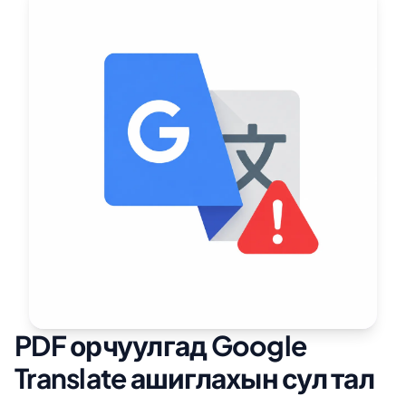
PDF орчуулгад Google
Translate ашиглахын сул тал