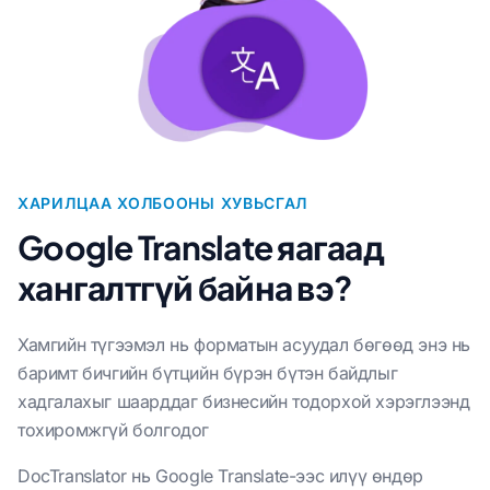
ХАРИЛЦАА ХОЛБООНЫ ХУВЬСГАЛ
Google Translate яагаад
хангалтгүй байна вэ?
Хамгийн түгээмэл нь форматын асуудал бөгөөд энэ нь
баримт бичгийн бүтцийн бүрэн бүтэн байдлыг
хадгалахыг шаарддаг бизнесийн тодорхой хэрэглээнд
тохиромжгүй болгодог
DocTranslator нь Google Translate-ээс илүү өндөр