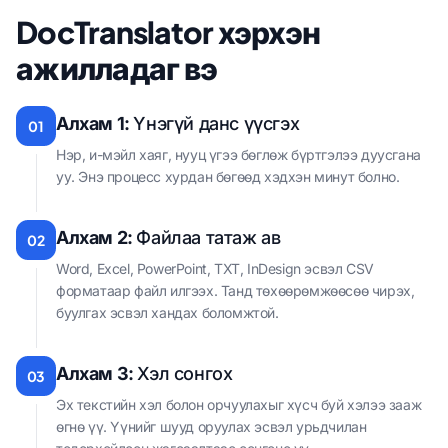
DocTranslator хэрхэн
ажилладаг вэ
Алхам 1:
Үнэгүй данс үүсгэх
01
Нэр, и-мэйл хаяг, нууц үгээ бөглөж бүртгэлээ дуусгана
уу. Энэ процесс хурдан бөгөөд хэдхэн минут болно.
Алхам 2:
Файлаа татаж ав
02
Word, Excel, PowerPoint, TXT, InDesign эсвэл CSV
форматаар файл илгээх. Танд төхөөрөмжөөсөө чирэх,
буулгах эсвэл хандах боломжтой.
Алхам 3:
Хэл сонгох
03
Эх текстийн хэл болон орчуулахыг хүсч буй хэлээ зааж
өгнө үү. Үүнийг шууд оруулах эсвэл урьдчилан