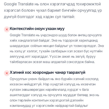
Google Translate нь олон хэрэглэгчдэд тохиромжтой
хэрэгсэл боловч чухал баримт бичгийн орчуулгад үр
дүнгүй болгодог хэд хэдэн сул талтай:
Контекстийн оюун ухаан муу
Google Translate нь үндсэндээ шууд болон өнгөц орчуулга
хийх хандлагатай байдаг. Энэ нь тодорхой харилцаанд
шаардагдах соёлын нөхцөл байдлыг үл тоомсорлодог. Энэ
нь хэлц үг хэллэг, тухайн салбарын хэл эсвэл бүс нутгийн
аялгуунд илт харагддаг. Үүссэн ажил нь эвгүй, буруу
тайлбарласан эсвэл маш алдаатай сонсогдож байна.
Хэлний хос хоорондын чанар таарахгүй
Орчуулгын үнэнч байдал нь янз бүрийн хэлний хослолд
ихээхэн нийцдэггүй. Нэр хүндтэй хэлүүд нь ихэвчлэн
хүлээн зөвшөөрөгдөх нарийвчлалд хүрдэг ч бага
ашиглагддаг хэлүүд нь орчуулга мууддаг бөгөөд энэ нь
олон төрлийн контентын хэрэгцээтэй дэлхийн
компаниудад уг хэрэгслийн найдвартай байдлыг