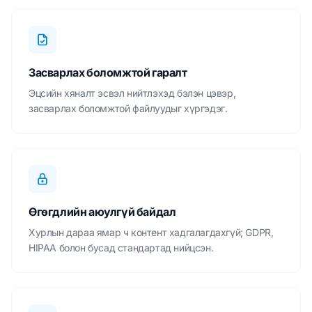
Засварлах боломжтой гаралт
Эцсийн хяналт эсвэл нийтлэхэд бэлэн цэвэр,
засварлах боломжтой файлуудыг хүргэдэг.
Өгөгдлийн аюулгүй байдал
Хурлын дараа ямар ч контент хадгалагдахгүй; GDPR,
HIPAA болон бусад стандартад нийцсэн.