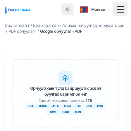
Монгол
Нүдн
DocTranslator
/
Бүх хэрэгсэл - Аливаа орчуулгад зориулагдсан
/
PDF орчуулагч
/
Google орчуулагч PDF
Орчуулахын тулд байршуулах эсвэл
буулгах баримт бичиг
Хамгийн их файлын хэмжээ.
1 ГБ
.PDF
.DOCX
.PPTX
.XLSX
.TXT
.JPG
.PNG
.IDML
.EPUB
.HTML