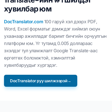
хувилбар юм
DocTranslator.com
100 гаруй хэл дээрх PDF,
Word, Excel форматыг дэмждэг хиймэл оюун
ухаанаар ажилладаг баримт бичгийн орчуулгын
платформ юм. Үг тутамд 0.005 доллараас
эхэлдэг тул уламжлалт Google Translate-аас
өргөтгөх боломжтой, хэмнэлттэй
хувилбаруудыг хүргэдэг.
DocTranslator руу шилжээрэй→