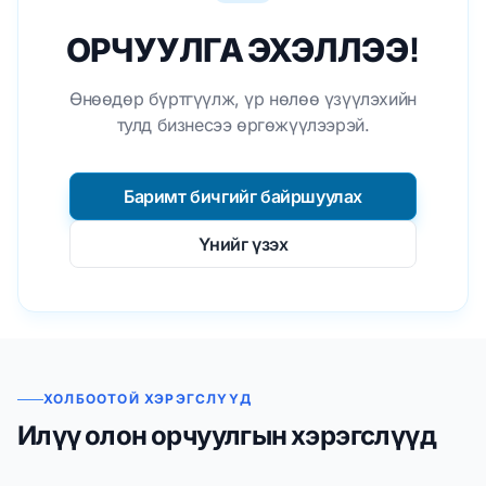
ОРЧУУЛГА ЭХЭЛЛЭЭ!
Өнөөдөр бүртгүүлж, үр нөлөө үзүүлэхийн
тулд бизнесээ өргөжүүлээрэй.
Баримт бичгийг байршуулах
Үнийг үзэх
ХОЛБООТОЙ ХЭРЭГСЛҮҮД
Илүү олон орчуулгын хэрэгслүүд