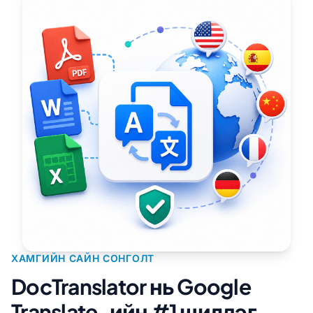
ХАМГИЙН САЙН СОНГОЛТ
DocTranslator нь Google
Translate-ийн #1 шилдэг