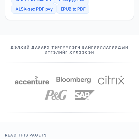
XLSX-ээс PDF рүү
EPUB to PDF
МАНАЙ ТҮНШҮҮД
ДЭЛХИЙ ДАЯАРХ ТЭРГҮҮЛЭГЧ БАЙГУУЛЛАГУУДЫН
ИТГЭЛИЙГ ХҮЛЭЭСЭН
READ THIS PAGE IN