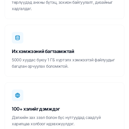
төрлүүдэд анхны бүтэц, зохион байгуулалт, дизайныг
хадгалдаг.
Их хэмжээний багтаамжтай
5000 хуудас буюу 1 ГБ хүртэлх хэмжээтэй файлуудыг
багцлан орчуулах боломжтой.
100+ хэлийг дэмждэг
Дэлхийн зах зээл болон бүс нутгуудад саадгүй
харилцаа холбоог идэвхжүүлдэг.