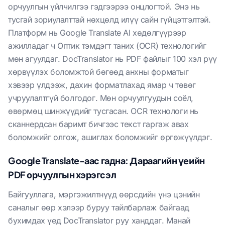
орчуулгын үйлчилгээ гэдгээрээ онцлогтой. Энэ нь
тусгай зориулалттай нөхцөлд илүү сайн гүйцэтгэлтэй.
Платформ нь Google Translate AI хөдөлгүүрээр
ажилладаг ч Оптик тэмдэгт таних (OCR) технологийг
мөн агуулдаг. DocTranslator нь PDF файлыг 100 хэл рүү
хөрвүүлэх боломжтой бөгөөд анхны форматыг
хэвээр үлдээж, дахин форматлахад ямар ч төвөг
учруулалтгүй болгодог. Мөн орчуулгуудын соёл,
өвөрмөц шинжүүдийг тусгасан. OCR технологи нь
сканнердсан баримт бичгээс текст гаргаж авах
боломжийг олгож, ашиглах боломжийг өргөжүүлдэг.
Google Translate-аас гадна: Дараагийн үеийн
PDF орчуулгын хэрэгсэл
Байгууллага, мэргэжилтнүүд өөрсдийн үнэ цэнийн
саналыг өөр хэлээр буруу тайлбарлаж байгаад
бухимдах үед DocTranslator руу ханддаг. Манай