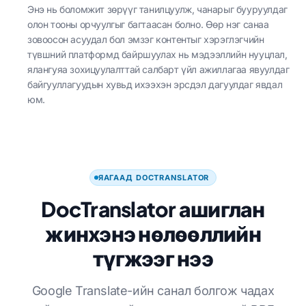
Энэ нь боломжит зөрүүг танилцуулж, чанарыг бууруулдаг
олон тооны орчуулгыг багтаасан болно. Өөр нэг санаа
зовоосон асуудал бол эмзэг контентыг хэрэглэгчийн
түвшний платформд байршуулах нь мэдээллийн нууцлал,
ялангуяа зохицуулалттай салбарт үйл ажиллагаа явуулдаг
байгууллагуудын хувьд ихээхэн эрсдэл дагуулдаг явдал
юм.
ЯАГААД DOCTRANSLATOR
DocTranslator ашиглан
жинхэнэ нөлөөллийн
түгжээг нээ
Google Translate-ийн санал болгож чадах