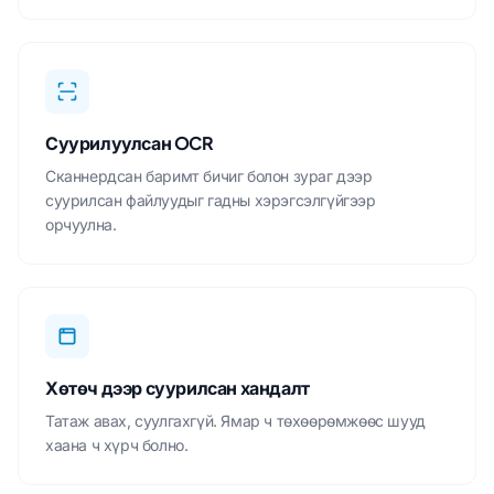
Суурилуулсан OCR
Сканнердсан баримт бичиг болон зураг дээр
суурилсан файлуудыг гадны хэрэгсэлгүйгээр
орчуулна.
Хөтөч дээр суурилсан хандалт
Татаж авах, суулгахгүй. Ямар ч төхөөрөмжөөс шууд
хаана ч хүрч болно.