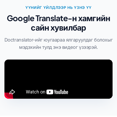
ҮҮНИЙГ ҮЙЛДЛЭЭР НЬ ҮЗНЭ ҮҮ
Google Translate-н хамгийн
сайн хувилбар
Doctranslator-ийг юугаараа ялгаруулдаг болохыг
мэдэхийн тулд энэ видеог үзээрэй.