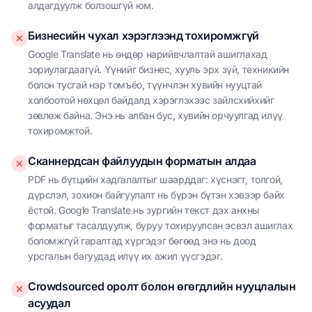
алдагдуулж болзошгүй юм.
Бизнесийн чухал хэрэглээнд тохиромжгүй
Google Translate нь өндөр нарийвчлалтай ашиглахад
зориулагдаагүй. Үүнийг бизнес, хууль эрх зүй, техникийн
болон тусгай нэр томъёо, түүнчлэн хувийн нууцтай
холбоотой нөхцөл байдалд хэрэглэхээс зайлсхийхийг
зөвлөж байна. Энэ нь албан бус, хувийн орчуулгад илүү
тохиромжтой.
Сканнердсан файлуудын форматын алдаа
PDF нь бүтцийн хадгалалтыг шаарддаг: хүснэгт, толгой,
дүрслэл, зохион байгуулалт нь бүрэн бүтэн хэвээр байх
ёстой. Google Translate нь зургийн текст дэх анхны
форматыг тасалдуулж, буруу тохируулсан эсвэл ашиглах
боломжгүй гаралтад хүргэдэг бөгөөд энэ нь доод
урсгалын багуудад илүү их ажил үүсгэдэг.
Crowdsourced оролт болон өгөгдлийн нууцлалын
асуудал