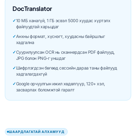
DocTranslator
✓
10 МБ ханагүй, 1 ГБ эсвэл 5000 хуудас хүртэлх
файлуудтай харьцдаг
✓
Анхны формат, хүснэгт, хуудасны байршлыг
хадгална
✓
Суурилуулсан OCR нь сканнердсан PDF файлууд,
JPG болон PNG-г уншдаг
✓
Шифрлэгдсэн бөгөөд сессийн дараа таны файлууд
хадгалагдахгүй
✓
Google орчуулгын ижил хөдөлгүүр, 120+ хэл,
засварлах боломжтой гаралт
ШААРДЛАГАТАЙ АЛХАМУУД