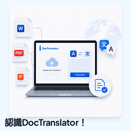
認識DocTranslator！