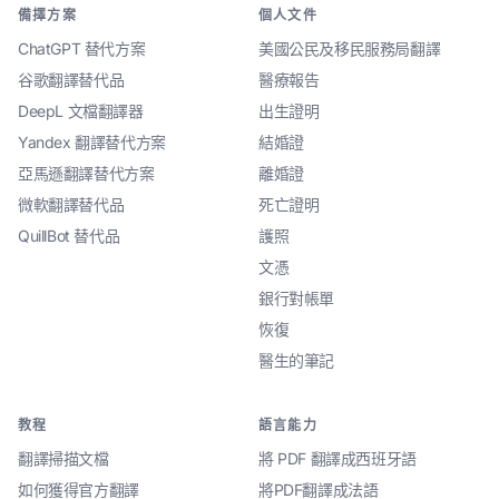
備擇方案
個人文件
ChatGPT 替代方案
美國公民及移民服務局翻譯
谷歌翻譯替代品
醫療報告
DeepL 文檔翻譯器
出生證明
Yandex 翻譯替代方案
結婚證
亞馬遜翻譯替代方案
離婚證
微軟翻譯替代品
死亡證明
QuillBot 替代品
護照
文憑
銀行對帳單
恢復
醫生的筆記
教程
語言能力
翻譯掃描文檔
將 PDF 翻譯成西班牙語
如何獲得官方翻譯
將PDF翻譯成法語