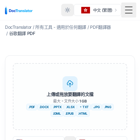
中文 (繁體)
切換
DocTranslator
/
所有工具 - 適用於任何翻譯
/
PDF翻譯器
/
谷歌翻譯 PDF
上傳或拖放要翻譯的文檔
最大。文件大小
1 GB
.PDF
.DOCX
.PPTX
.XLSX
。 TXT
.JPG
.PNG
.IDML
.EPUB
.HTML