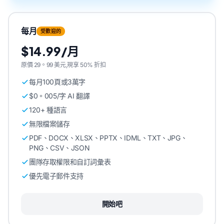
每月
受歡迎的
$14.99/月
原價 29。99 美元,現享 50% 折扣
每月100頁或3萬字
$0。005/字 AI 翻譯
120+ 種語言
無限檔案儲存
PDF、DOCX、XLSX、PPTX、IDML、TXT、JPG、
PNG、CSV、JSON
團隊存取權限和自訂詞彙表
優先電子郵件支持
開始吧