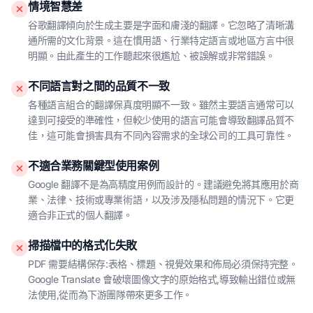
情境智慧差
谷歌翻譯傾向於生成主要是字面和膚淺的翻譯。它忽略了清晰溝
通所需的文化背景。這在慣用語、行業特定語言或地區方言中很
明顯。由此產生的工作聽起來很尷尬、被誤解或非常錯誤。
不同語言對之間的品質不一致
各種語言組合的翻譯保真度明顯不一致。雖然主要語言通常可以
達到可接受的準確性，但較少使用的語言可能會導致翻譯品質不
佳，這可能會損害具有不同內容需求的全球公司的工具可靠性。
不適合業務關鍵型使用案例
Google 翻譯不是為高精度用例而設計的。建議避免將其應用於商
業、法律、技術或專業術語，以及涉及隱私問題的情況下。它更
適合非正式的個人翻譯。
掃描檔中的格式化失敗
PDF 需要結構保存:表格、標題、視覺效果和佈局必須保持完整。
Google Translate 會破壞圖像文字的原始格式,導致輸出錯位或無
法使用,從而為下游團隊帶來更多工作。