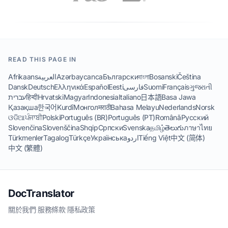
READ THIS PAGE IN
Afrikaans
العربية
Azərbaycanca
Български
বাংলা
Bosanski
Čeština
Dansk
Deutsch
Ελληνικά
Español
Eesti
فارسی
Suomi
Français
ગુજરાતી
עברית
हिन्दी
Hrvatski
Magyar
Indonesia
Italiano
日本語
Basa Jawa
Қазақша
한국어
Kurdî
Монгол
मराठी
Bahasa Melayu
Nederlands
Norsk
ଓଡିଆ
ਪੰਜਾਬੀ
Polski
Português (BR)
Português (PT)
Română
Русский
Slovenčina
Slovenščina
Shqip
Српски
Svenska
தமிழ்
తెలుగు
ภาษาไทย
Türkmenler
Tagalog
Türkçe
Українська
اردو
Tiếng Việt
中文 (简体)
中文 (繁體)
DocTranslator
關於我們
·
服務條款
·
隱私政策