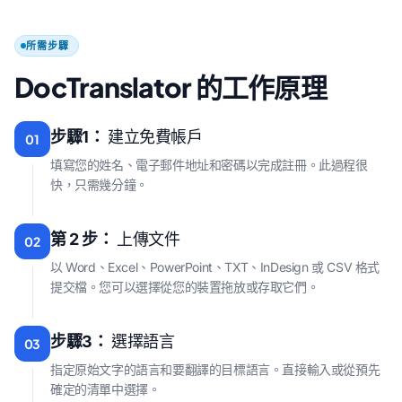
所需步驟
DocTranslator 的工作原理
步驟1：
建立免費帳戶
01
填寫您的姓名、電子郵件地址和密碼以完成註冊。此過程很
快，只需幾分鐘。
第 2 步：
上傳文件
02
以 Word、Excel、PowerPoint、TXT、InDesign 或 CSV 格式
提交檔。您可以選擇從您的裝置拖放或存取它們。
步驟3：
選擇語言
03
指定原始文字的語言和要翻譯的目標語言。直接輸入或從預先
確定的清單中選擇。