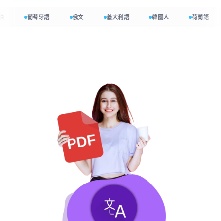
伯
葡萄牙語
俄文
義大利語
韓國人
荷蘭語