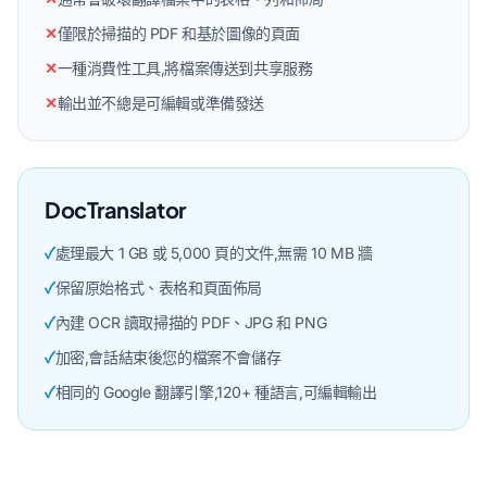
✕
僅限於掃描的 PDF 和基於圖像的頁面
✕
一種消費性工具,將檔案傳送到共享服務
✕
輸出並不總是可編輯或準備發送
DocTranslator
✓
處理最大 1 GB 或 5,000 頁的文件,無需 10 MB 牆
✓
保留原始格式、表格和頁面佈局
✓
內建 OCR 讀取掃描的 PDF、JPG 和 PNG
✓
加密,會話結束後您的檔案不會儲存
✓
相同的 Google 翻譯引擎,120+ 種語言,可編輯輸出