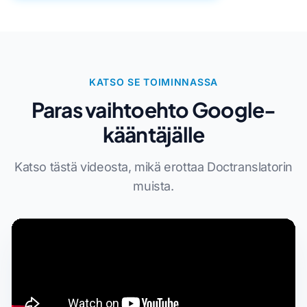
KATSO SE TOIMINNASSA
Paras vaihtoehto Google-
kääntäjälle
Katso tästä videosta, mikä erottaa Doctranslatorin
muista.