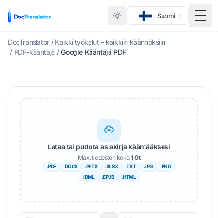
Suomi
Vaihd
DocTranslator
/
Kaikki työkalut – kaikkiin käännöksiin
/
PDF-kääntäjä
/
Google Kääntäjä PDF
Lataa tai pudota asiakirja kääntääksesi
Max. tiedoston koko
1 Gt
.PDF
.DOCX
.PPTX
.XLSX
.TXT
.JPG
.PNG
.IDML
.EPUB
.HTML