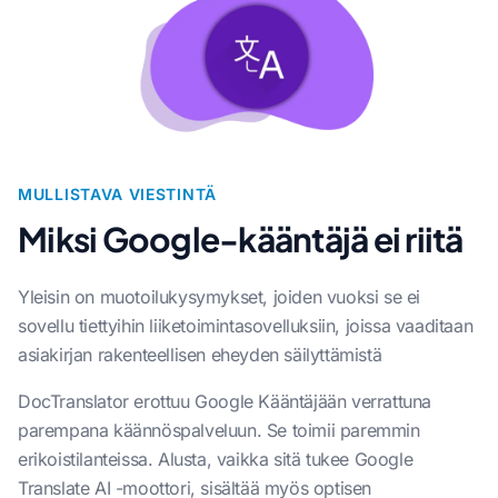
MULLISTAVA VIESTINTÄ
Miksi Google-kääntäjä ei riitä
Yleisin on muotoilukysymykset, joiden vuoksi se ei
sovellu tiettyihin liiketoimintasovelluksiin, joissa vaaditaan
asiakirjan rakenteellisen eheyden säilyttämistä
DocTranslator erottuu Google Kääntäjään verrattuna
parempana käännöspalveluun. Se toimii paremmin
erikoistilanteissa. Alusta, vaikka sitä tukee Google
Translate AI -moottori, sisältää myös optisen