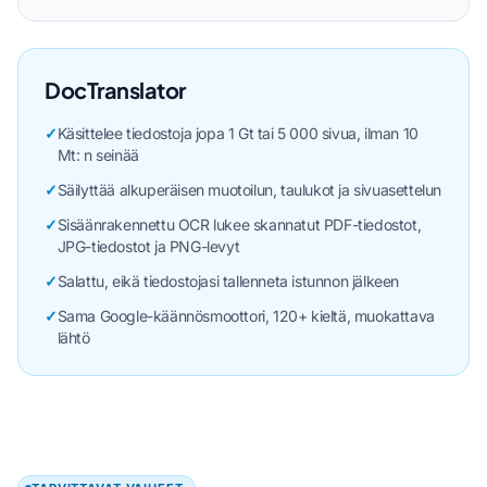
DocTranslator
✓
Käsittelee tiedostoja jopa 1 Gt tai 5 000 sivua, ilman 10
Mt: n seinää
✓
Säilyttää alkuperäisen muotoilun, taulukot ja sivuasettelun
✓
Sisäänrakennettu OCR lukee skannatut PDF-tiedostot,
JPG-tiedostot ja PNG-levyt
✓
Salattu, eikä tiedostojasi tallenneta istunnon jälkeen
✓
Sama Google-käännösmoottori, 120+ kieltä, muokattava
lähtö