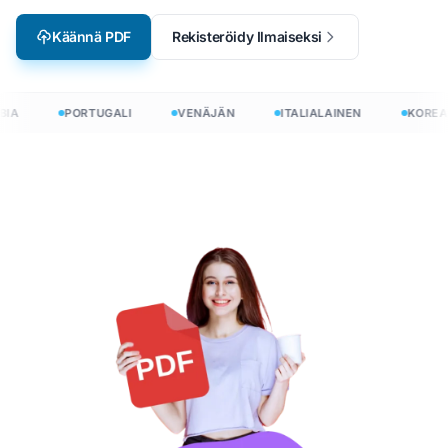
Käännä PDF
Rekisteröidy Ilmaiseksi
IA
PORTUGALI
VENÄJÄN
ITALIALAINEN
KOREAL