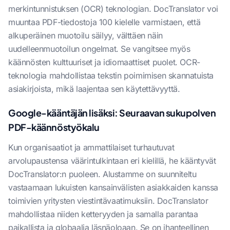
merkintunnistuksen (OCR) teknologian. DocTranslator voi
muuntaa PDF-tiedostoja 100 kielelle varmistaen, että
alkuperäinen muotoilu säilyy, välttäen näin
uudelleenmuotoilun ongelmat. Se vangitsee myös
käännösten kulttuuriset ja idiomaattiset puolet. OCR-
teknologia mahdollistaa tekstin poimimisen skannatuista
asiakirjoista, mikä laajentaa sen käytettävyyttä.
Google-kääntäjän lisäksi: Seuraavan sukupolven
PDF-käännöstyökalu
Kun organisaatiot ja ammattilaiset turhautuvat
arvolupaustensa väärintulkintaan eri kielillä, he kääntyvät
DocTranslator:n puoleen. Alustamme on suunniteltu
vastaamaan lukuisten kansainvälisten asiakkaiden kanssa
toimivien yritysten viestintävaatimuksiin. DocTranslator
mahdollistaa niiden ketteryyden ja samalla parantaa
paikallista ja globaalia läsnäoloaan. Se on ihanteellinen