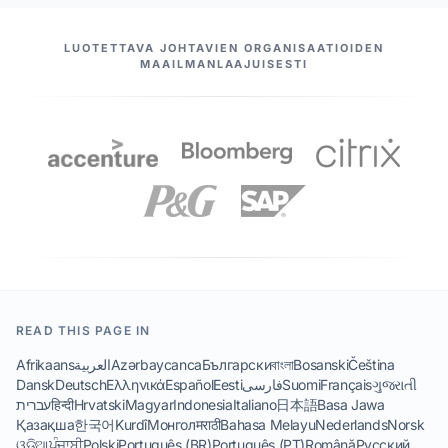
MEIDÄN KUMPPANIMME
LUOTETTAVA JOHTAVIEN ORGANISAATIOIDEN
MAAILMANLAAJUISESTI
READ THIS PAGE IN
Afrikaans
العربية
Azərbaycanca
Български
বাংলা
Bosanski
Čeština
Dansk
Deutsch
Ελληνικά
Español
Eesti
فارسی
Suomi
Français
ગુજરાતી
עברית
हिन्दी
Hrvatski
Magyar
Indonesia
Italiano
日本語
Basa Jawa
Қазақша
한국어
Kurdî
Монгол
मराठी
Bahasa Melayu
Nederlands
Norsk
ଓଡିଆ
ਪੰਜਾਬੀ
Polski
Português (BR)
Português (PT)
Română
Русский