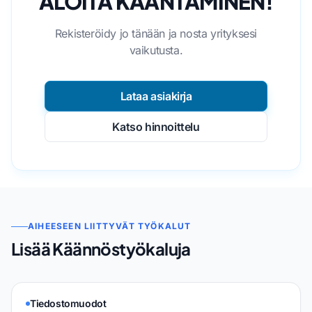
ALOITA KÄÄNTÄMINEN!
Rekisteröidy jo tänään ja nosta yrityksesi
vaikutusta.
Lataa asiakirja
Katso hinnoittelu
AIHEESEEN LIITTYVÄT TYÖKALUT
Lisää Käännöstyökaluja
Tiedostomuodot