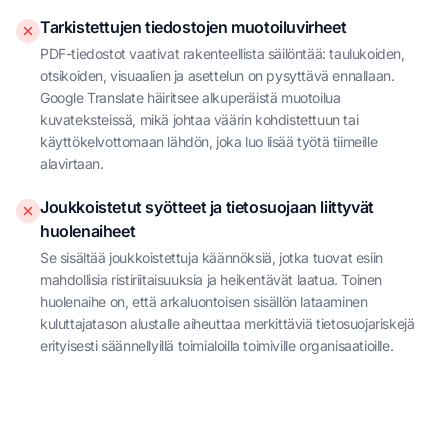
Tarkistettujen tiedostojen muotoiluvirheet
PDF-tiedostot vaativat rakenteellista säilöntää: taulukoiden,
otsikoiden, visuaalien ja asettelun on pysyttävä ennallaan.
Google Translate häiritsee alkuperäistä muotoilua
kuvateksteissä, mikä johtaa väärin kohdistettuun tai
käyttökelvottomaan lähdön, joka luo lisää työtä tiimeille
alavirtaan.
Joukkoistetut syötteet ja tietosuojaan liittyvät
huolenaiheet
Se sisältää joukkoistettuja käännöksiä, jotka tuovat esiin
mahdollisia ristiriitaisuuksia ja heikentävät laatua. Toinen
huolenaihe on, että arkaluontoisen sisällön lataaminen
kuluttajatason alustalle aiheuttaa merkittäviä tietosuojariskejä
erityisesti säännellyillä toimialoilla toimiville organisaatioille.