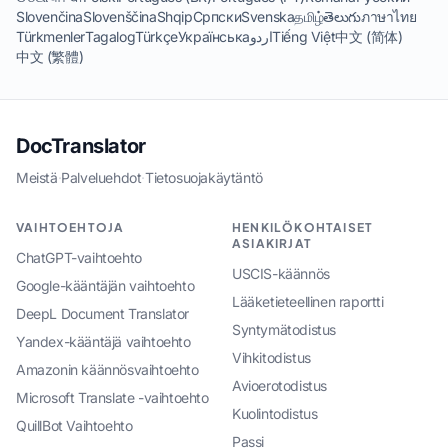
Slovenčina
Slovenščina
Shqip
Српски
Svenska
தமிழ்
తెలుగు
ภาษาไทย
Türkmenler
Tagalog
Türkçe
Українська
اردو
Tiếng Việt
中文 (简体)
中文 (繁體)
DocTranslator
Meistä
·
Palveluehdot
·
Tietosuojakäytäntö
VAIHTOEHTOJA
HENKILÖKOHTAISET
ASIAKIRJAT
ChatGPT-vaihtoehto
USCIS-käännös
Google-kääntäjän vaihtoehto
Lääketieteellinen raportti
DeepL Document Translator
Syntymätodistus
Yandex-kääntäjä vaihtoehto
Vihkitodistus
Amazonin käännösvaihtoehto
Avioerotodistus
Microsoft Translate -vaihtoehto
Kuolintodistus
QuillBot Vaihtoehto
Passi