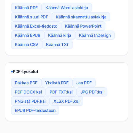
Käännä PDF
Käännä Word-asiakirja
Käännä suuri PDF
Käännä skannattu asiakirja
Käännä Excel-tiedosto
Käännä PowerPoint
Käännä EPUB
Käännä kirja
Käännä InDesign
Käännä CSV
Käännä TXT
PDF-työkalut
Pakkaa PDF
Yhdistä PDF
Jaa PDF
PDF DOCX:ksi
PDF TXT:ksi
JPG PDF:ksi
PNG:stä PDF:ksi
XLSX PDF:ksi
EPUB PDF-tiedostoon