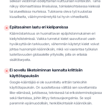
selkeän viestinnän edellyttämän kulttuurisen kontekstin. Tämä
näkyy idiomaattisissa ilmaisuissa, toimialakohtaisessa kielessä
tai alueellisissa murteissa. Tuloksena oleva työ kuulostaa
kiusalliselta, väärinymmärretyltä tai hyvin virheelliseltä.
Epätasainen laatu eri kielipareissa
Käännöstarkkuus on huomattavan epäjohdonmukainen eri
kieliyhdistelmissä. Vaikka tunnetut kielet saavuttavat usein
hyväksyttävän tarkkuuden, vähemmän käytetyt kielet voivat
johtaa huonompiin käännöksiin, mikä voi vaarantaa työkalun
luotettavuuden globaaleille yrityksille, joilla on erilaisia
sisältötarpeita.
Ei sovellu liiketoiminnan kannalta kriittisiin
käyttötapauksiin
Google-kääntäjää ei ole suunniteltu erittäin tarkkoihin
käyttötapauksiin. On suositeltavaa välttää sen soveltamista
liike-elämässä, juridisessa, teknisessä tai erikoisterminologiassa
sekä tilanteissa, joihin liittyy tietosuojaongelmia. Se sopii
paremmin epämuodollisiin, henkilökohtaisiin käännöksiin.