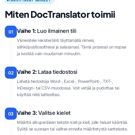
TARVITTAVAT VAIHEET
Miten DocTranslator toimii
Vaihe 1:
Luo ilmainen tili
01
Viimeistele rekisteröinti täyttämällä nimesi,
sähköpostiosoitteesi ja salasanasi. Tämä prosessi on nopea
ja kestää vain muutaman minuutin.
Vaihe 2:
Lataa tiedostosi
02
Lähetä tiedostoja Word-, Excel-, PowerPoint-, TXT-,
InDesign- tai CSV-muodossa. Voit vetää ja pudottaa tai
käyttää niitä laitteeltasi.
Vaihe 3:
Valitse kielet
03
Määritä alkuperäisen tekstin kieli ja kieli, jolle haluat kääntää.
Syötä se suoraan tai valitse ennalta määritetystä luettelosta.