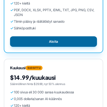
120+ kieltä
PDF, DOCX, XLSX, PPTX, IDML, TXT, JPG, PNG, CSV,
JSON
Tiimin pääsy ja räätälöidyt sanasto
Sähköpostituki
Aloita
Kuukausi
SUOSITTU
$14.99/kuukausi
Säännöllinen hinta $29.99, nyt 50% alennus
100 sivua eli 30 000 sanaa kuukaudessa
0,005 dollaria/sanan AI-käännös
120+ kieltä