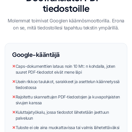
tiedostoille
Molemmat toimivat Googlen käännösmoottorilla. Erona
on se, mitä tiedostollesi tapahtuu tekstin ympärillä.
Google-kääntäjä
✕
Caps-dokumenttien lataus noin 10 Mt: n kohdalla, joten
suuret PDF-tiedostot eivät mene läpi
✕
Usein rikkoo taulukot, sarakkeet ja asettelun käännetyssä
tiedostossa
✕
Rajoitettu skannattujen PDF-tiedostojen ja kuvapohjaisten
sivujen kanssa
✕
Kuluttajatyökalu, jossa tiedostot lähetetään jaettuun
palveluun
✕
Tuloste ei ole aina muokattavissa tai valmis lähetettäväksi