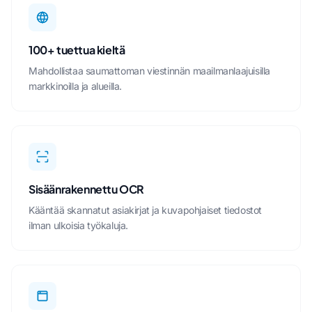
100+ tuettua kieltä
Mahdollistaa saumattoman viestinnän maailmanlaajuisilla
markkinoilla ja alueilla.
Sisäänrakennettu OCR
Kääntää skannatut asiakirjat ja kuvapohjaiset tiedostot
ilman ulkoisia työkaluja.