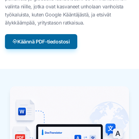
valinta niille, jotka ovat kasvaneet unholaan vanhoista
työkaluista, kuten Google Kääntäjästä, ja etsivät
älykkäämpää, yritystason ratkaisua.
Käännä PDF-tiedostosi