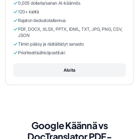
0,005 dollaria/sanan AI-käännös
120+ kieltä
Rajaton tiedostotallennus
PDF, DOCX, XLSX, PPTX, IDML, TXT, JPG, PNG, CSV,
JSON
Tiimin pääsy ja räätälöidyt sanasto
Prioriteettisähköpostituki
Aloita
Google Käännä vs
DocTranslator PDF-