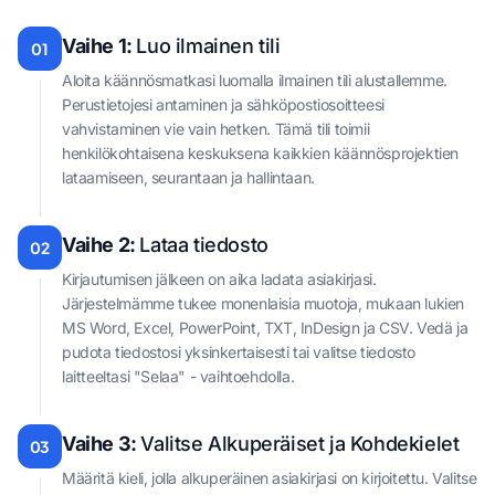
Vaihe 1:
Luo ilmainen tili
01
Aloita käännösmatkasi luomalla ilmainen tili alustallemme.
Perustietojesi antaminen ja sähköpostiosoitteesi
vahvistaminen vie vain hetken. Tämä tili toimii
henkilökohtaisena keskuksena kaikkien käännösprojektien
lataamiseen, seurantaan ja hallintaan.
Vaihe 2:
Lataa tiedosto
02
Kirjautumisen jälkeen on aika ladata asiakirjasi.
Järjestelmämme tukee monenlaisia muotoja, mukaan lukien
MS Word, Excel, PowerPoint, TXT, InDesign ja CSV. Vedä ja
pudota tiedostosi yksinkertaisesti tai valitse tiedosto
laitteeltasi "Selaa" - vaihtoehdolla.
Vaihe 3:
Valitse Alkuperäiset ja Kohdekielet
03
Määritä kieli, jolla alkuperäinen asiakirjasi on kirjoitettu. Valitse