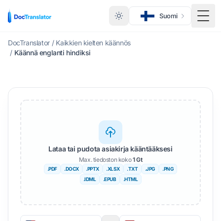
Suomi
Vaihd
DocTranslator
/
Kaikkien kielten käännös
/
Käännä englanti hindiksi
Lataa tai pudota asiakirja kääntääksesi
Max. tiedoston koko
1 Gt
.PDF
.DOCX
.PPTX
.XLSX
.TXT
.JPG
.PNG
.IDML
.EPUB
.HTML