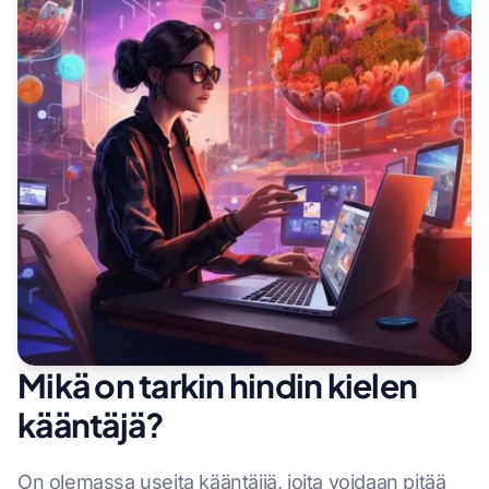
Mikä on tarkin hindin kielen
kääntäjä?
On olemassa useita kääntäjiä, joita voidaan pitää