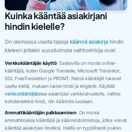
Kuinka kääntää asiakirjani
hindin kielelle?
On olemassa useita tapoja
käännä asiakirja
hindin
kieleen joitakin suosituimpia vaihtoehtoja ovat:
Verkkokääntäjän käyttö
: Saatavilla on monia online-
kääntäjiä, kuten Google Translate, Microsoft Translator,
SDL FreeTranslation ja PROMT. Nämä kääntäjät tukevat
useita kieliä, mukaan lukien hindi ja englanti. Käyttää
verkkokääntäjä
lataa asiakirjasi verkkosivustolle, valitse
kohdekieleksi hindi, niin käännös luodaan.
Ammattikääntäjän palkkaaminen
: On monia
ammattimaisia kääntäjiä ja käännöstoimistoja, jotka voivat
kääntää asiakirjasi hindiksi. Heillä on tyypillisesti joukko