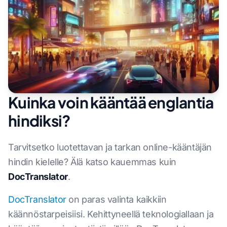
Kuinka voin kääntää englantia
hindiksi?
Tarvitsetko luotettavan ja tarkan online-kääntäjän
hindin kielelle? Älä katso kauemmas kuin
DocTranslator
.
DocTranslator
on paras valinta kaikkiin
käännöstarpeisiisi. Kehittyneellä teknologiallaan ja