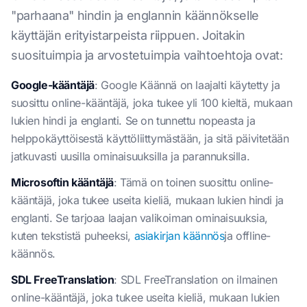
"parhaana" hindin ja englannin käännökselle
käyttäjän erityistarpeista riippuen. Joitakin
suosituimpia ja arvostetuimpia vaihtoehtoja ovat:
Google-kääntäjä
: Google Käännä on laajalti käytetty ja
suosittu online-kääntäjä, joka tukee yli 100 kieltä, mukaan
lukien hindi ja englanti. Se on tunnettu nopeasta ja
helppokäyttöisestä käyttöliittymästään, ja sitä päivitetään
jatkuvasti uusilla ominaisuuksilla ja parannuksilla.
Microsoftin kääntäjä
: Tämä on toinen suosittu online-
kääntäjä, joka tukee useita kieliä, mukaan lukien hindi ja
englanti. Se tarjoaa laajan valikoiman ominaisuuksia,
kuten tekstistä puheeksi,
asiakirjan käännös
ja offline-
käännös.
SDL FreeTranslation
: SDL FreeTranslation on ilmainen
online-kääntäjä, joka tukee useita kieliä, mukaan lukien