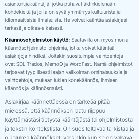
asiantuntijakääntäjiä, jotka puhuvat äidinkielenään
kohdekieltä ja joilla on syvä ymmärrys kulttuurista ja
idiomaattisista ilmaisuista. He voivat kääntää asiakirjasi
tarkasti ja oikea-aikaisesti.
Käännösohjelmiston käyttö
: Saatavilla on myös monia
käännösohjelmisto-ohjelmia, jotka voivat kääntää
asiakirjoja hindiksi. Joitakin suosituimpia vaihtoehtoja
ovat SDL Trados, MemoQ ja WordFast. Nämä ohjelmistot
tarjoavat tyypillisesti laajan valikoiman ominaisuuksia ja
vaihtoehtoja, mukaan lukien konekäännös, ihmisen
käännös ja käännösmuisti.
Asiakirjaa käännettäessä on tärkeää pitää
mielessä, että käännöksen laatu riippuu
käyttämästäsi tietystä kääntäjästä tai ohjelmistosta
ja tekstin kontekstista. On suositeltavaa tarkistaa ja
oikolukea käännökset, varsinkin kun se on vakava