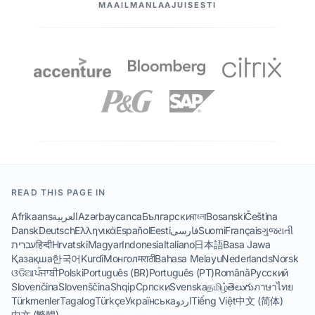
MAAILMANLAAJUISESTI
READ THIS PAGE IN
Afrikaans
العربية
Azərbaycanca
Български
বাংলা
Bosanski
Čeština
Dansk
Deutsch
Ελληνικά
Español
Eesti
فارسی
Suomi
Français
ગુજરાતી
עברית
हिन्दी
Hrvatski
Magyar
Indonesia
Italiano
日本語
Basa Jawa
Қазақша
한국어
Kurdî
Монгол
मराठी
Bahasa Melayu
Nederlands
Norsk
ଓଡିଆ
ਪੰਜਾਬੀ
Polski
Português (BR)
Português (PT)
Română
Русский
Slovenčina
Slovenščina
Shqip
Српски
Svenska
தமிழ்
తెలుగు
ภาษาไทย
Türkmenler
Tagalog
Türkçe
Українська
اردو
Tiếng Việt
中文 (简体)
中文 (繁體)