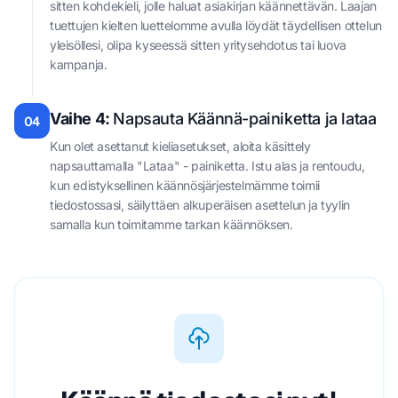
sitten kohdekieli, jolle haluat asiakirjan käännettävän. Laajan
tuettujen kielten luettelomme avulla löydät täydellisen ottelun
yleisöllesi, olipa kyseessä sitten yritysehdotus tai luova
kampanja.
Vaihe 4:
Napsauta Käännä-painiketta ja lataa
04
Kun olet asettanut kieliasetukset, aloita käsittely
napsauttamalla "Lataa" - painiketta. Istu alas ja rentoudu,
kun edistyksellinen käännösjärjestelmämme toimii
tiedostossasi, säilyttäen alkuperäisen asettelun ja tyylin
samalla kun toimitamme tarkan käännöksen.