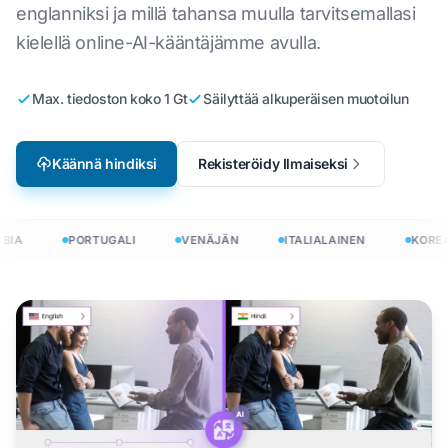
englanniksi ja millä tahansa muulla tarvitsemallasi
kielellä online-AI-kääntäjämme avulla.
Max. tiedoston koko 1 Gt
Säilyttää alkuperäisen muotoilun
Käännä hindiksi
Rekisteröidy Ilmaiseksi
IA
PORTUGALI
VENÄJÄN
ITALIALAINEN
KOREAL