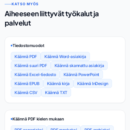
KATSO MYÖS
Aiheeseen liittyvät työkalut ja
palvelut
Tiedostomuodot
Käännä PDF
Käännä Word-asiakirja
Käännä suuri PDF
Käännä skannattu asiakirja
Käännä Excel-tiedosto
Käännä PowerPoint
Käännä EPUB
Käännä kirja
Käännä InDesign
Käännä CSV
Käännä TXT
Käännä PDF kielen mukaan
PDF espanjaksi
PDF ranskaksi
PDF arabiaksi