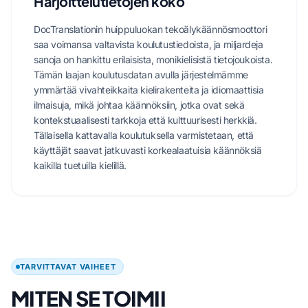
Harjoittelutietojen koko
DocTranslationin huippuluokan tekoälykäännösmoottori
saa voimansa valtavista koulutustiedoista, ja miljardeja
sanoja on hankittu erilaisista, monikielisistä tietojoukoista.
Tämän laajan koulutusdatan avulla järjestelmämme
ymmärtää vivahteikkaita kielirakenteita ja idiomaattisia
ilmaisuja, mikä johtaa käännöksiin, jotka ovat sekä
kontekstuaalisesti tarkkoja että kulttuurisesti herkkiä.
Tällaisella kattavalla koulutuksella varmistetaan, että
käyttäjät saavat jatkuvasti korkealaatuisia käännöksiä
kaikilla tuetuilla kielillä.
TARVITTAVAT VAIHEET
MITEN SE TOIMII