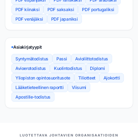
PDF kiinaksi
PDF saksaksi
PDF portugaliksi
PDF venäjäksi
PDF japaniksi
Asiakirjatyypit
Syntymätodistus
Passi
Avioliittotodistus
Avioerotodistus
Kuolintodistus
Diplomi
Yliopiston opintosuoritusote
Tiliotteet
Ajokortti
Lääketieteellinen raportti
Viisumi
Apostille-todistus
MEIDÄN KUMPPANIMME
LUOTETTAVA JOHTAVIEN ORGANISAATIOIDEN