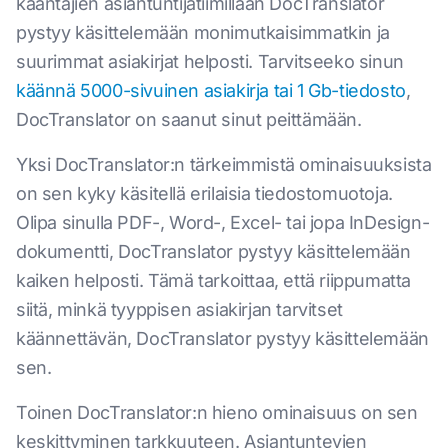
kääntäjien asiantuntijatiimillään DocTranslator
pystyy käsittelemään monimutkaisimmatkin ja
suurimmat asiakirjat helposti. Tarvitseeko sinun
käännä 5000-sivuinen asiakirja tai 1 Gb-tiedosto
,
DocTranslator on saanut sinut peittämään.
Yksi DocTranslator:n tärkeimmistä ominaisuuksista
on sen kyky käsitellä erilaisia tiedostomuotoja.
Olipa sinulla PDF-, Word-, Excel- tai jopa InDesign-
dokumentti, DocTranslator pystyy käsittelemään
kaiken helposti. Tämä tarkoittaa, että riippumatta
siitä, minkä tyyppisen asiakirjan tarvitset
käännettävän, DocTranslator pystyy käsittelemään
sen.
Toinen DocTranslator:n hieno ominaisuus on sen
keskittyminen tarkkuuteen. Asiantuntevien