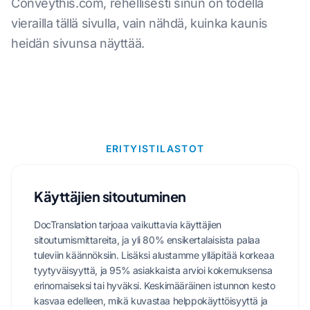
Conveythis.com, rehellisesti sinun on todella
vierailla tällä sivulla, vain nähdä, kuinka kaunis
heidän sivunsa näyttää.
ERITYISTILASTOT
Käyttäjien sitoutuminen
DocTranslation tarjoaa vaikuttavia käyttäjien
sitoutumismittareita, ja yli 80% ensikertalaisista palaa
tuleviin käännöksiin. Lisäksi alustamme ylläpitää korkeaa
tyytyväisyyttä, ja 95% asiakkaista arvioi kokemuksensa
erinomaiseksi tai hyväksi. Keskimääräinen istunnon kesto
kasvaa edelleen, mikä kuvastaa helppokäyttöisyyttä ja