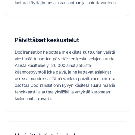
luottaa käyttäjiimme alustan laatuun ja luotettavuuteen.
Päivittäiset keskustelut
DocTranslation helpottaa mielekästä kulttuurien välistä
viestintää tuhansien päivittäisten keskustelujen kautta.
Alusta käsittelee yli 20 000 ainutlaatuista
käännöspyyntöä joka päivä, ja ne kattavat asiakirjat
useissa muodoissa. Tämä vankka päivittäinen toiminta
osoittaa DocTranslationin kyvyn käsitellä suuria määriä
tehokkaasti ja auttaa yksilöitä ja yrityksiä kuromaan
kielimuurit sujuvasti.