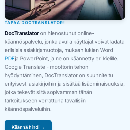
TAPAA DOCTRANSLATOR!
DocTranslator
on hienostunut online-
käännöspalvelu, jonka avulla käyttäjät voivat ladata
erilaisia asiakirjamuotoja, mukaan lukien Word
PDF
ja PowerPoint, ja ne on käännetty eri kielille.
Google Translate - moottorin tehon
hyödyntäminen, DocTranslator on suunniteltu
erityisesti asiakirjoihin ja sisältää lisäominaisuuksia,
jotka tekevät siitä sopivamman tähän
tarkoitukseen verrattuna tavallisiin
käännöspalveluihin.
Käännä hindi →