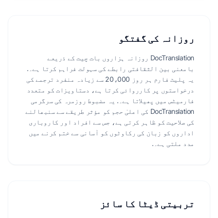
روزانہ کی گفتگو
DocTranslation روزانہ ہزاروں بات چیت کے ذریعے
بامعنی بین الثقافتی رابطے کی سہولت فراہم کرتا ہے۔.
یہ پلیٹ فارم ہر روز 20،000 سے زیادہ منفرد ترجمے کی
درخواستوں پر کارروائی کرتا ہے، دستاویزات کو متعدد
فارمیٹس میں پھیلاتا ہے۔. یہ مضبوط روزمرہ کی سرگرمی
DocTranslation کی اعلیٰ حجم کو مؤثر طریقے سے سنبھالنے
کی صلاحیت کو ظاہر کرتی ہے، جس سے افراد اور کاروباری
اداروں کو زبان کی رکاوٹوں کو آسانی سے ختم کرنے میں
مدد ملتی ہے۔.
تربیتی ڈیٹا کا سائز