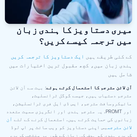
میری دستاویز کا ہندی زبان
میں ترجمہ کیسے کریں؟
کے کئی طریقے ہیں
ایک دستاویز کا ترجمہ کریں
ہندی زبان میں، کچھ مقبول ترین اختیارات میں
شامل ہیں
آن لائن مترجم کا استعمال کرتے ہوئے
: بہت سے آن لائن
مترجم دستیاب ہیں، جیسے گوگل ٹرانسلیٹ،
مائیکروسافٹ مترجم، ایس ڈی ایل فری ٹرانسلیشن،
اور PROMT. یہ مترجم ہندی اور انگریزی سمیت متعدد
زبانوں کی حمایت کرتے ہیں. استعمال کرنے کے لئے
آن
لائن مترجم
بس اپنی دستاویز کو ویب سائٹ پر اپ لوڈ
کریں، ہندی کو ہدف کی زبان کے طور پر منتخب کریں،