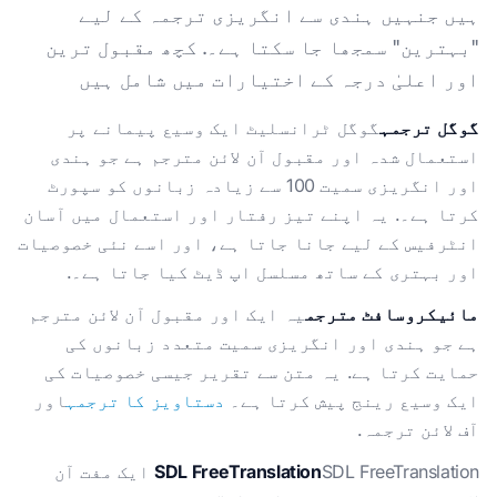
ہیں جنہیں ہندی سے انگریزی ترجمہ کے لیے
"بہترین" سمجھا جا سکتا ہے۔. کچھ مقبول ترین
اور اعلیٰ درجہ کے اختیارات میں شامل ہیں
گوگل ترجمہ
گوگل ٹرانسلیٹ ایک وسیع پیمانے پر
استعمال شدہ اور مقبول آن لائن مترجم ہے جو ہندی
اور انگریزی سمیت 100 سے زیادہ زبانوں کو سپورٹ
کرتا ہے۔. یہ اپنے تیز رفتار اور استعمال میں آسان
انٹرفیس کے لیے جانا جاتا ہے، اور اسے نئی خصوصیات
اور بہتری کے ساتھ مسلسل اپ ڈیٹ کیا جاتا ہے۔.
مائیکروسافٹ مترجم
یہ ایک اور مقبول آن لائن مترجم
ہے جو ہندی اور انگریزی سمیت متعدد زبانوں کی
حمایت کرتا ہے. یہ متن سے تقریر جیسی خصوصیات کی
ایک وسیع رینج پیش کرتا ہے۔
دستاویز کا ترجمہ
اور
آف لائن ترجمہ.
SDL FreeTranslation
SDL FreeTranslation ایک مفت آن