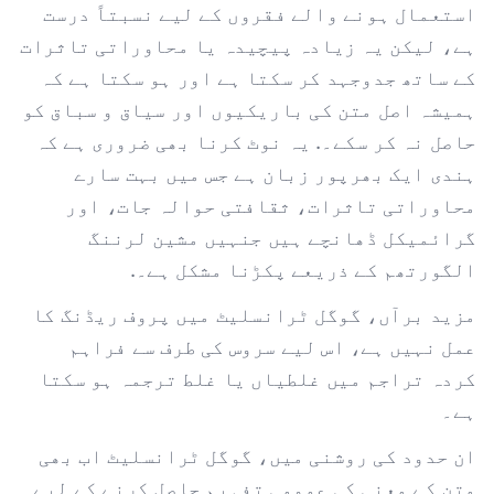
استعمال ہونے والے فقروں کے لیے نسبتاً درست
ہے، لیکن یہ زیادہ پیچیدہ یا محاوراتی تاثرات
کے ساتھ جدوجہد کر سکتا ہے اور ہو سکتا ہے کہ
ہمیشہ اصل متن کی باریکیوں اور سیاق و سباق کو
حاصل نہ کر سکے۔. یہ نوٹ کرنا بھی ضروری ہے کہ
ہندی ایک بھرپور زبان ہے جس میں بہت سارے
محاوراتی تاثرات، ثقافتی حوالہ جات، اور
گرائمیکل ڈھانچے ہیں جنہیں مشین لرننگ
الگورتھم کے ذریعے پکڑنا مشکل ہے۔.
مزید برآں، گوگل ٹرانسلیٹ میں پروف ریڈنگ کا
عمل نہیں ہے، اس لیے سروس کی طرف سے فراہم
کردہ تراجم میں غلطیاں یا غلط ترجمہ ہو سکتا
ہے۔
ان حدود کی روشنی میں، گوگل ٹرانسلیٹ اب بھی
متن کے معنی کی عمومی تفہیم حاصل کرنے کے لیے