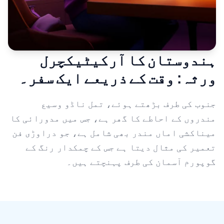
ہندوستان کا آرکیٹیکچرل
ورثہ: وقت کے ذریعے ایک سفر۔
جنوب کی طرف بڑھتے ہوئے، تمل ناڈو وسیع
مندروں کے احاطے کا گھر ہے، جس میں مدورائی کا
میناکشی اماں مندر بھی شامل ہے، جو دراوڑی فن
تعمیر کی مثال دیتا ہے جس کے چمکدار رنگ کے
گوپورم آسمان کی طرف پہنچتے ہیں۔