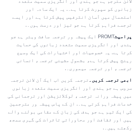
لائن مترجم ہے جو ہندی اور انگریزی سمیت متعدد
زبانوں کو سپورٹ کرتا ہے۔. یہ ایک سادہ اور
استعمال میں آسان انٹرفیس پیش کرتا ہے اور ایسے
ترجمے فراہم کرتا ہے جو تیز اور درست ہوں۔.
پرامپٹ
PROMT ایک پیشہ ور ترجمہ سافٹ ویئر ہے جو
ہندی اور انگریزی سمیت متعدد زبانوں کی حمایت
کرتا ہے. یہ خصوصیات اور اختیارات کی ایک وسیع
رینج پیش کرتا ہے، بشمول مشینی ترجمہ، انسانی
ترجمہ، اور ترجمہ میموری۔.
ابھی ترجمہ کریں۔
ترجمہ کریں اب ایک آن لائن ترجمہ
سروس ہے جو ہندی اور انگریزی سمیت متعدد زبانوں
میں پیشہ ورانہ ترجمہ، لوکلائزیشن اور ترجمانی کی
خدمات فراہم کرتی ہے۔. ان کے پاس پیشہ ور مترجمین
کی ایک ٹیم ہے جو ہدف کی زبان کے مقامی بولنے والے
ہیں اور ثقافت اور محاوراتی تاثرات کی گہری سمجھ
رکھتے ہیں۔.