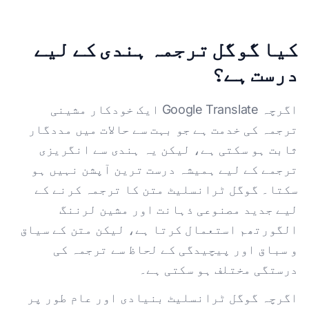
کیا گوگل ترجمہ ہندی کے لیے
درست ہے؟
اگرچہ Google Translate ایک خودکار مشینی
ترجمہ کی خدمت ہے جو بہت سے حالات میں مددگار
ثابت ہو سکتی ہے، لیکن یہ ہندی سے انگریزی
ترجمے کے لیے ہمیشہ درست ترین آپشن نہیں ہو
سکتا۔ گوگل ٹرانسلیٹ متن کا ترجمہ کرنے کے
لیے جدید مصنوعی ذہانت اور مشین لرننگ
الگورتھم استعمال کرتا ہے، لیکن متن کے سیاق
و سباق اور پیچیدگی کے لحاظ سے ترجمہ کی
درستگی مختلف ہو سکتی ہے۔
اگرچہ گوگل ٹرانسلیٹ بنیادی اور عام طور پر