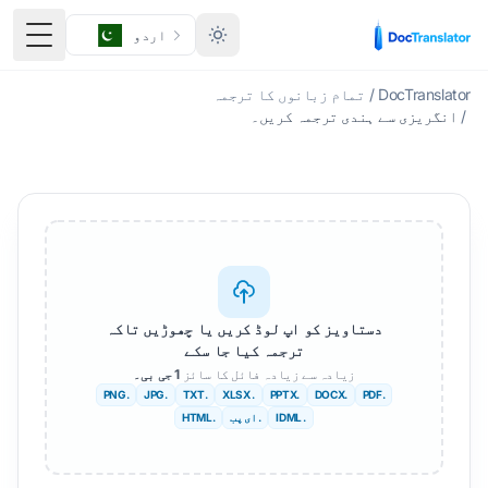
اردو
ٹوگل 
DocTranslator
/
تمام زبانوں کا ترجمہ
/
انگریزی سے ہندی ترجمہ کریں۔
دستاویز کو اپ لوڈ کریں یا چھوڑیں تاکہ
ترجمہ کیا جا سکے
زیادہ سے زیادہ فائل کا سائز
1 جی بی۔
.PNG
.JPG
.TXT
. XLSX
.PPTX
.DOCX
.PDF
. IDML
. ای پب
.HTML