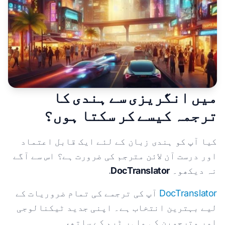
میں انگریزی سے ہندی کا
ترجمہ کیسے کر سکتا ہوں؟
کیا آپ کو ہندی زبان کے لئے ایک قابل اعتماد
اور درست آن لائن مترجم کی ضرورت ہے؟ اس سے آگے
نہ دیکھو۔
DocTranslator
.
DocTranslator
آپ کی ترجمے کی تمام ضروریات کے
لیے بہترین انتخاب ہے۔ اپنی جدید ٹیکنالوجی
اور مترجمین کی ماہر ٹیم کے ساتھ،