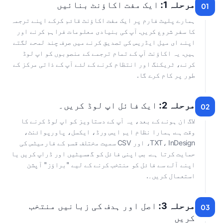
مرحلہ 1:
ایک مفت اکاؤنٹ بنائیں
01
ہمارے پلیٹ فارم پر ایک مفت اکاؤنٹ قائم کرکے اپنے ترجمہ
کا سفر شروع کریں. آپ کی بنیادی معلومات فراہم کرنے اور
اپنے ای میل ایڈریس کی تصدیق کرنے میں صرف چند لمحے لگتے
ہیں. یہ اکاؤنٹ آپ کے تمام ترجمے کے منصوبوں کو اپ لوڈ
کرنے، ٹریکنگ اور انتظام کرنے کے لئے آپ کے ذاتی مرکز کے
طور پر کام کرے گا.
مرحلہ 2:
ایک فائل اپ لوڈ کریں۔
02
لاگ ان ہونے کے بعد، یہ آپ کے دستاویز کو اپ لوڈ کرنے کا
وقت ہے. ہمارا نظام ایم ایس ورڈ، ایکسل، پاورپوائنٹ،
TXT، InDesign، اور CSV سمیت مختلف قسم کے فارمیٹس کی
حمایت کرتا ہے. بس اپنی فائل کو گھسیٹیں اور ڈراپ کریں یا
اپنے آلے سے فائل کو منتخب کرنے کے لیے "براؤز" آپشن
استعمال کریں۔.
مرحلہ 3:
اصل اور ہدف کی زبانیں منتخب
03
کریں