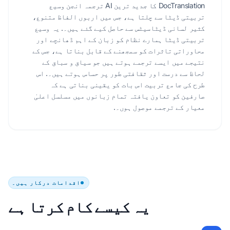
DocTranslation کا جدید ترین AI ترجمہ انجن وسیع
تربیتی ڈیٹا سے چلتا ہے، جس میں اربوں الفاظ متنوع،
کثیر لسانی ڈیٹاسیٹس سے حاصل کیے گئے ہیں۔. یہ وسیع
تربیتی ڈیٹا ہمارے نظام کو زبان کے اہم ڈھانچے اور
محاوراتی تاثرات کو سمجھنے کے قابل بناتا ہے، جس کے
نتیجے میں ایسے ترجمے ہوتے ہیں جو سیاق و سباق کے
لحاظ سے درست اور ثقافتی طور پر حساس ہوتے ہیں۔. اس
طرح کی جامع تربیت اس بات کو یقینی بناتی ہے کہ
صارفین کو تعاون یافتہ تمام زبانوں میں مسلسل اعلیٰ
معیار کے ترجمے موصول ہوں۔.
اقدامات درکار ہیں۔
یہ کیسے کام کرتا ہے