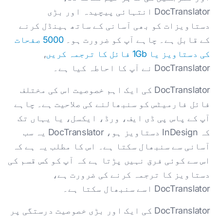
DocTranslator انتہائی پیچیدہ اور بڑی
دستاویزات کو بھی آسانی کے ساتھ ہینڈل کرنے
کے قابل ہے۔ چاہے آپ کو ضرورت ہو۔
5000 صفحات
کی دستاویز یا 1Gb فائل کا ترجمہ کریں
,
DocTranslator نے آپ کا احاطہ کیا ہے۔
DocTranslator کی ایک اہم خصوصیت اس کی مختلف
فائل فارمیٹس کو سنبھالنے کی صلاحیت ہے۔ چاہے
آپ کے پاس پی ڈی ایف، ورڈ، ایکسل، یا یہاں تک
کہ InDesign دستاویز ہو، DocTranslator یہ سب
آسانی سے سنبھال سکتا ہے۔ اس کا مطلب یہ ہے کہ
اس سے کوئی فرق نہیں پڑتا ہے کہ آپ کو کس قسم کی
دستاویز کا ترجمہ کرنے کی ضرورت ہے،
DocTranslator اسے سنبھال سکتا ہے۔
DocTranslator کی ایک اور بڑی خصوصیت درستگی پر