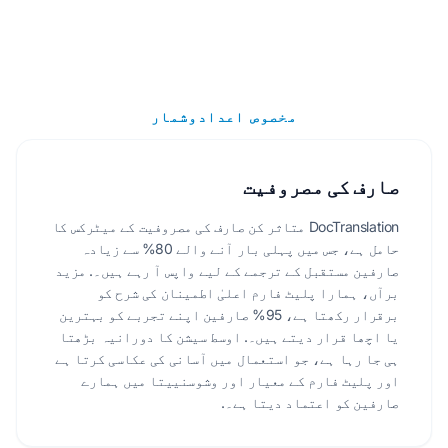
مخصوص اعدادوشمار
صارف کی مصروفیت
DocTranslation متاثر کن صارف کی مصروفیت کے میٹرکس کا
حامل ہے، جس میں پہلی بار آنے والے 80% سے زیادہ
صارفین مستقبل کے ترجمے کے لیے واپس آ رہے ہیں۔. مزید
برآں، ہمارا پلیٹ فارم اعلیٰ اطمینان کی شرح کو
برقرار رکھتا ہے، 95% صارفین اپنے تجربے کو بہترین
یا اچھا قرار دیتے ہیں۔. اوسط سیشن کا دورانیہ بڑھتا
ہی جا رہا ہے، جو استعمال میں آسانی کی عکاسی کرتا ہے
اور پلیٹ فارم کے معیار اور وشوسنییتا میں ہمارے
صارفین کو اعتماد دیتا ہے۔.