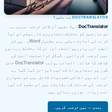
DOCTRANSLATOR سے ملیں!
DocTranslator
ایک نفیس آن لائن ترجمہ سروس ہے
جو صارفین کو مختلف دستاویزی فارمیٹس اپ لوڈ
کرنے کی اجازت دیتی ہے، بشمول Word،۔
پی ڈی
ایف
، اور پاورپوائنٹ، اور ان کا مختلف زبانوں
میں ترجمہ کروائیں۔ گوگل ٹرانسلیٹ انجن کی
طاقت کا فائدہ اٹھاتے ہوئے، DocTranslator خاص
طور پر دستاویزات کے لیے ڈیزائن کیا گیا ہے
اور اس میں اضافی خصوصیات شامل ہیں جو معیاری
ترجمہ کی خدمات کے مقابلے میں اس مقصد کے لیے
اسے زیادہ موزوں بناتی ہیں۔
ہندی → میں ترجمہ کریں۔