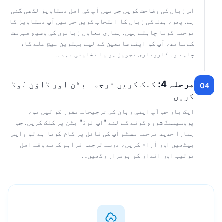
اس زبان کی وضاحت کریں جس میں آپ کی اصل دستاویز لکھی گئی
ہے. پھر، ہدف کی زبان کا انتخاب کریں جس میں آپ دستاویز کا
ترجمہ کرنا چاہتے ہیں. ہماری معاون زبانوں کی وسیع فہرست
کے ساتھ، آپ کو اپنے سامعین کے لیے بہترین میچ ملے گا،
چاہے وہ کاروباری تجویز ہو یا تخلیقی مہم۔.
مرحلہ 4:
کلک کریں ترجمہ بٹن اور ڈاؤن لوڈ
04
کریں
ایک بار جب آپ اپنی زبان کی ترجیحات مقرر کر لیں تو،
پروسیسنگ شروع کرنے کے لئے "اپ لوڈ" بٹن پر کلک کریں. جب
ہمارا جدید ترجمہ سسٹم آپ کی فائل پر کام کرتا ہے تو واپس
بیٹھیں اور آرام کریں، درست ترجمہ فراہم کرتے وقت اصل
ترتیب اور انداز کو برقرار رکھیں۔.