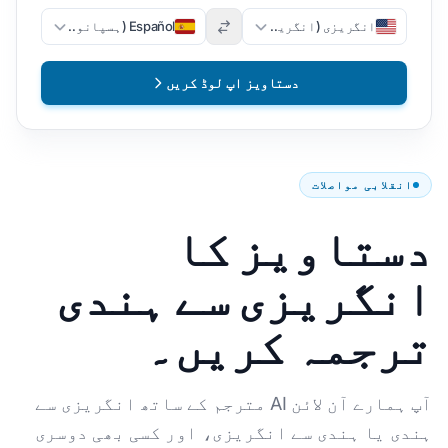
انگریزی (انگریزی)
Español (ہسپانوی)
دستاویز اپ لوڈ کریں
انقلابی مواصلات
دستاویز کا
انگریزی سے ہندی
ترجمہ کریں۔
آپ ہمارے آن لائن AI مترجم کے ساتھ انگریزی سے
ہندی یا ہندی سے انگریزی، اور کسی بھی دوسری