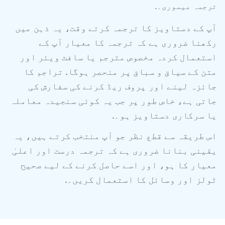
ترجمہ میموری۔.
آپ کے دستاویز کا ترجمہ کرتے وقت، یہ ذہن میں
رکھنا ضروری ہے کہ ترجمہ کا معیار آپ کے
استعمال کردہ مخصوص مترجم یا سافٹ ویئر اور
متن کے سیاق و سباق پر منحصر ہوگا. تراجم کا
جائزہ لینے اور پروف ریڈ کرنے کی سفارش کی
جاتی ہے، خاص طور پر جب یہ کوئی سنجیدہ معاملہ
یا سرکاری دستاویز ہو۔.
اس طریقہ سے قطع نظر جو آپ منتخب کرتے ہیں، یہ
یقینی بنانا ضروری ہے کہ ترجمہ درست اور اعلیٰ
معیار کا ہو، اور اسے حاصل کرنے کے لیے صحیح
ٹولز اور وسائل کا استعمال کریں۔.