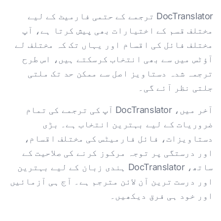
DocTranslator ترجمے کے حتمی فارمیٹ کے لیے
مختلف قسم کے اختیارات بھی پیش کرتا ہے، آپ
مختلف فائل کی اقسام اور یہاں تک کہ مختلف لے
آؤٹس میں سے بھی انتخاب کرسکتے ہیں، اس طرح
ترجمہ شدہ دستاویز اصل سے ممکن حد تک ملتی
جلتی نظر آئے گی۔
آخر میں، DocTranslator آپ کی ترجمے کی تمام
ضروریات کے لیے بہترین انتخاب ہے۔ بڑی
دستاویزات، فائل فارمیٹس کی مختلف اقسام،
اور درستگی پر توجہ مرکوز کرنے کی صلاحیت کے
ساتھ، DocTranslator ہندی زبان کے لیے بہترین
اور درست ترین آن لائن مترجم ہے۔ آج ہی آزمائیں
اور خود ہی فرق دیکھیں۔