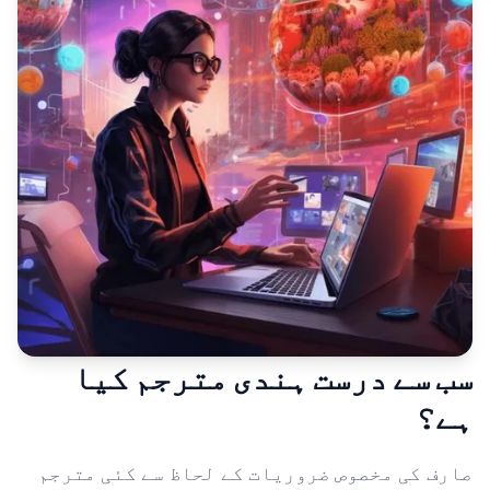
سب سے درست ہندی مترجم کیا
ہے؟
صارف کی مخصوص ضروریات کے لحاظ سے کئی مترجم