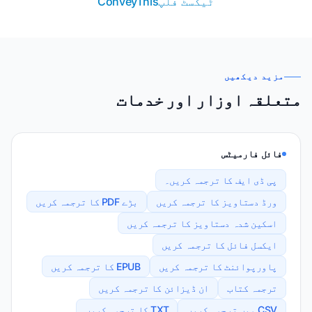
ٹیکسٹ فلپ
ConveyThis
مزید دیکھیں
متعلقہ اوزار اور خدمات
فائل فارمیٹس
پی ڈی ایف کا ترجمہ کریں۔
ورڈ دستاویز کا ترجمہ کریں
بڑے PDF کا ترجمہ کریں
اسکین شدہ دستاویز کا ترجمہ کریں
ایکسل فائل کا ترجمہ کریں
پاورپوائنٹ کا ترجمہ کریں
EPUB کا ترجمہ کریں
ترجمہ کتاب
ان ڈیزائن کا ترجمہ کریں
CSV میں ترجمہ کریں
TXT کا ترجمہ کریں