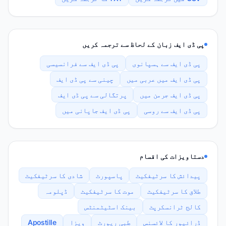
پی ڈی ایف زبان کے لحاظ سے ترجمہ کریں
پی ڈی ایف سے ہسپانوی
پی ڈی ایف سے فرانسیسی
پی ڈی ایف میں عربی میں
چینی سے پی ڈی ایف
پی ڈی ایف جرمن میں
پرتگالی سے پی ڈی ایف
پی ڈی ایف سے روسی
پی ڈی ایف جاپانی میں
دستاویزات کی اقسام
پیدائش کا سرٹیفکیٹ
پاسپورٹ
شادی کا سرٹیفکیٹ
طلاق کا سرٹیفکیٹ
موت کا سرٹیفکیٹ
ڈپلومہ
کالج ٹرانسکرپٹ
بینک اسٹیٹمنٹس
ڈرائیور کا لائسنس
طبی رپورٹ
ویزا
Apostille