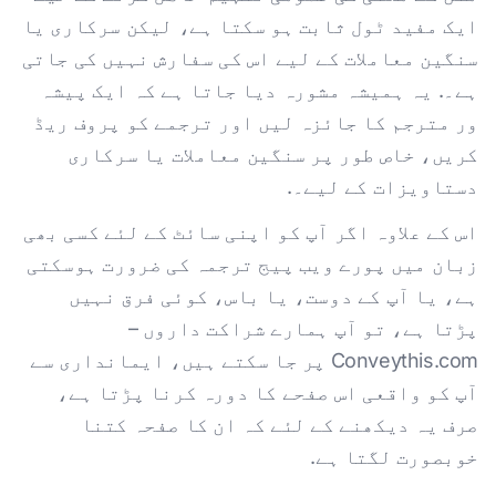
ایک مفید ٹول ثابت ہو سکتا ہے، لیکن سرکاری یا
سنگین معاملات کے لیے اس کی سفارش نہیں کی جاتی
ہے۔. یہ ہمیشہ مشورہ دیا جاتا ہے کہ ایک پیشہ
ور مترجم کا جائزہ لیں اور ترجمے کو پروف ریڈ
کریں، خاص طور پر سنگین معاملات یا سرکاری
دستاویزات کے لیے۔.
اس کے علاوہ اگر آپ کو اپنی سائٹ کے لئے کسی بھی
زبان میں پورے ویب پیج ترجمہ کی ضرورت ہوسکتی
ہے، یا آپ کے دوست، یا باس، کوئی فرق نہیں
پڑتا ہے، تو آپ ہمارے شراکت داروں –
Conveythis.com پر جا سکتے ہیں، ایمانداری سے
آپ کو واقعی اس صفحے کا دورہ کرنا پڑتا ہے،
صرف یہ دیکھنے کے لئے کہ ان کا صفحہ کتنا
خوبصورت لگتا ہے.