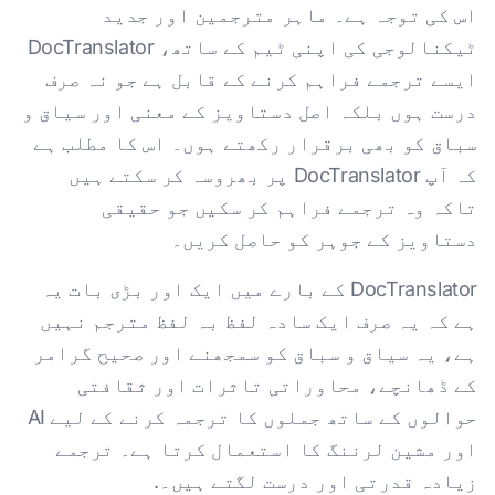
اس کی توجہ ہے۔ ماہر مترجمین اور جدید
ٹیکنالوجی کی اپنی ٹیم کے ساتھ، DocTranslator
ایسے ترجمے فراہم کرنے کے قابل ہے جو نہ صرف
درست ہوں بلکہ اصل دستاویز کے معنی اور سیاق و
سباق کو بھی برقرار رکھتے ہوں۔ اس کا مطلب ہے
کہ آپ DocTranslator پر بھروسہ کر سکتے ہیں
تاکہ وہ ترجمے فراہم کر سکیں جو حقیقی
دستاویز کے جوہر کو حاصل کریں۔
DocTranslator کے بارے میں ایک اور بڑی بات یہ
ہے کہ یہ صرف ایک سادہ لفظ بہ لفظ مترجم نہیں
ہے، یہ سیاق و سباق کو سمجھنے اور صحیح گرامر
کے ڈھانچے، محاوراتی تاثرات اور ثقافتی
حوالوں کے ساتھ جملوں کا ترجمہ کرنے کے لیے AI
اور مشین لرننگ کا استعمال کرتا ہے۔ ترجمے
زیادہ قدرتی اور درست لگتے ہیں۔.