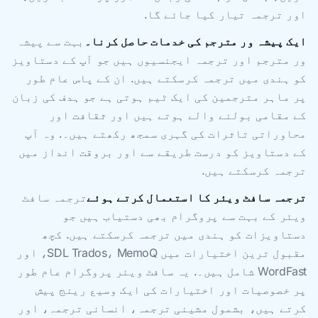
اور ترجمہ تیار کیا جائے گا.
ایک پیشہ ور مترجم کی خدمات حاصل کرنا۔
بہت سے پیشہ
ور مترجم اور ترجمہ ایجنسیوں ہیں جو آپ کے دستاویز
کو ہندی میں ترجمہ کرسکتے ہیں. ان کے پاس عام طور
پر ماہر مترجمین کی ایک ٹیم ہوتی ہے جو ہدف کی زبان
کے مقامی بولنے والے ہوتے ہیں اور ثقافت اور
محاوراتی تاثرات کی گہری سمجھ رکھتے ہیں۔. وہ آپ
کے دستاویز کو درست طریقے سے اور بروقت انداز میں
ترجمہ کرسکتے ہیں.
ترجمہ سافٹ ویئر کا استعمال کرتے ہوئے
ترجمہ سافٹ
ویئر کے بہت سے پروگرام بھی دستیاب ہیں جو
دستاویزات کو ہندی میں ترجمہ کرسکتے ہیں. کچھ
مقبول ترین اختیارات میں SDL Trados، MemoQ، اور
WordFast شامل ہیں۔. یہ سافٹ ویئر پروگرام عام طور
پر خصوصیات اور اختیارات کی ایک وسیع رینج پیش
کرتے ہیں، بشمول مشینی ترجمہ، انسانی ترجمہ، اور