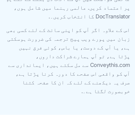
پر اعتماد کریں. عالمی رہنما میں شامل ہوں،
DocTranslator کا انتخاب کریں۔.
اس کے علاوہ اگر آپ کو اپنی سائٹ کے لئے کسی بھی
زبان میں پورے ویب پیج ترجمہ کی ضرورت ہوسکتی
ہے، یا آپ کے دوست، یا باس، کوئی فرق نہیں
پڑتا ہے، تو آپ ہمارے شراکت داروں،
Conveythis.com سے مل سکتے ہیں، ایمانداری سے
آپ کو واقعی اس صفحے کا دورہ کرنا پڑتا ہے،
صرف یہ دیکھنے کے لئے کہ ان کا صفحہ کتنا
خوبصورت لگتا ہے۔.