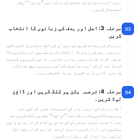
اپنے آلے سے فائل کو منتخب کرنے کے لیے "براؤز" آپشن
استعمال کریں۔.
مرحلہ 3: اصل اور ہدف کی زبانوں کا انتخاب
03
کریں
اس زبان کی وضاحت کریں جس میں آپ کی اصل دستاویز لکھی گئی
ہے. پھر، ہدف کی زبان کا انتخاب کریں جس میں آپ دستاویز کا
ترجمہ کرنا چاہتے ہیں. ہماری معاون زبانوں کی وسیع فہرست
کے ساتھ، آپ کو اپنے سامعین کے لیے بہترین میچ ملے گا،
چاہے وہ کاروباری تجویز ہو یا تخلیقی مہم۔.
مرحلہ 4: ترجمہ بٹن پر کلک کریں اور ڈاؤن
04
لوڈ کریں۔
ایک بار جب آپ اپنی زبان کی ترجیحات مقرر کر لیں تو،
پروسیسنگ شروع کرنے کے لئے "اپ لوڈ" بٹن پر کلک کریں. جب
ہمارا جدید ترجمہ سسٹم آپ کی فائل پر کام کرتا ہے تو واپس
بیٹھیں اور آرام کریں، درست ترجمہ فراہم کرتے وقت اصل
ترتیب اور انداز کو برقرار رکھیں۔.