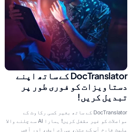
DocTranslator کے ساتھ اپنے
دستاویزات کو فوری طور پر
تبدیل کریں!
DocTranslator کے ساتھ بغیر کسی رکاوٹ کے
مواصلات کو غیر مقفل کریں! ہمارا AI سے چلنے والا
پلیٹ فارم آپ کے متن، پی ڈی ایف، اور آفس