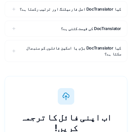
کیا DocTranslator اصل فارمیٹنگ اور ترتیب رکھتا ہے؟
DocTranslator کی قیمت کتنی ہے؟
کیا DocTranslator بڑی یا اسکین فائلوں کو سنبھال
سکتا ہے؟
اب اپنی فائل کا ترجمہ
کریں!