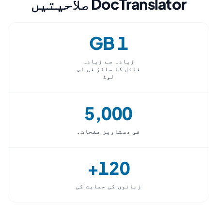
DocTranslator صلاحیتیں
1 GB
زیادہ سے زیادہ
فائل کا سائز فی اپ
لوڈ
5,000
فی دستاویز صفحات۔
120+
زبانوں کی حمایت کی