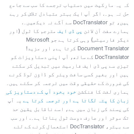
کہ یہ مارکیٹ میں دستیاب ترجمے کا سب سے جامع
حل نہ ہو۔. اگر آپ ایک بہتر متبادل تلاش کر رہے
ہیں، تو DocTranslator سے آگے نہ دیکھیں۔.
ہمارے مفت آن لائن
پی ڈی ایف
مترجم کا ٹول (اور
دیگر فارمیٹس) وہی کرتا ہے جو Microsoft
Document Translator کرتا ہے، اور مزید!
DocTranslator کے ساتھ، آپ اپنی دستاویزات کو
تیزی سے پی ڈی ایف فارمیٹ میں تبدیل کر سکتے
ہیں اور بغیر کسی سافٹ ویئر کو ڈاؤن لوڈ کرنے
کی ضرورت کے حقیقی وقت میں ترجمہ کر سکتے ہیں۔
ہماری لغت کا فنکشن
خود بخود آپ کے دستاویز کی
زبان کا پتہ لگاتا ہے اور ترجمہ کرتا ہے
یہ آپ
کی پسند کی زبان میں ہے، اسے ناقابل یقین حد
تک موثر اور صارف دوست ٹول بناتا ہے۔. اور سب
سے بہتر، DocTranslator استعمال کرنے کے لئے