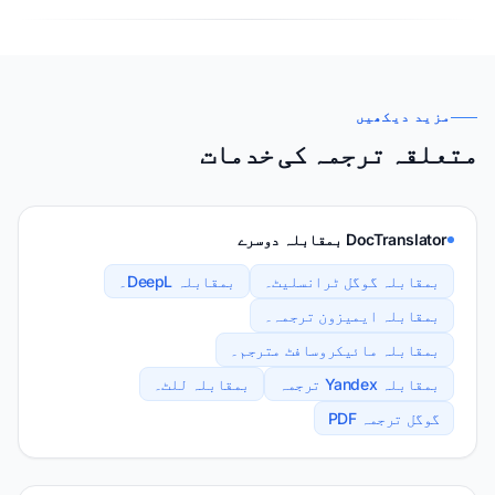
مزید دیکھیں
متعلقہ ترجمہ کی خدمات
DocTranslator بمقابلہ دوسرے
بمقابلہ گوگل ٹرانسلیٹ۔
بمقابلہ DeepL۔
بمقابلہ ایمیزون ترجمہ۔
بمقابلہ مائیکروسافٹ مترجم۔
بمقابلہ Yandex ترجمہ
بمقابلہ للٹ۔
گوگل ترجمہ PDF