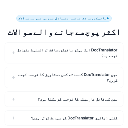
مائیکروسافٹ ترجمہ متبادل عمومی عمومی سوالات
اکثر پوچھے جانے والے سوالات
DocTranslator ایک بہتر مائیکروسافٹ ٹرانسلیٹ متبادل
کیسے ہے؟
میں DocTranslator کے ساتھ کسی دستاویز کا ترجمہ کیسے
کروں؟
میں کس فائل فارمیٹس کا ترجمہ کر سکتا ہوں؟
کتنی زبانیں DocTranslator کو سپورٹ کرتی ہیں؟