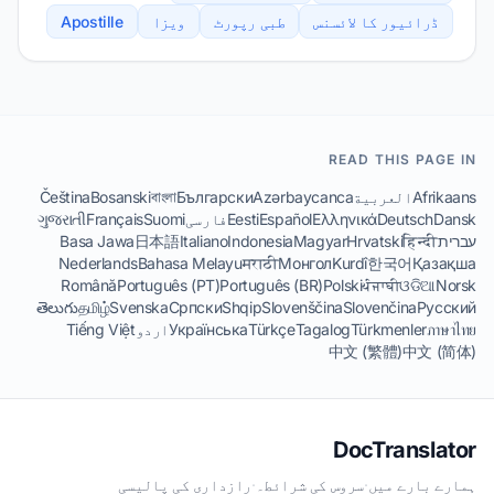
ڈرائیور کا لائسنس
طبی رپورٹ
ویزا
Apostille
READ THIS PAGE IN
Afrikaans
العربية
Azərbaycanca
Български
বাংলা
Bosanski
Čeština
Dansk
Deutsch
Ελληνικά
Español
Eesti
فارسی
Suomi
Français
ગુજરાતી
עברית
हिन्दी
Hrvatski
Magyar
Indonesia
Italiano
日本語
Basa Jawa
Nederlands
Bahasa Melayu
मराठी
Монгол
Kurdî
한국어
Қазақша
Română
Português (PT)
Português (BR)
Polski
ਪੰਜਾਬੀ
ଓଡିଆ
Norsk
తెలుగు
தமிழ்
Svenska
Српски
Shqip
Slovenščina
Slovenčina
Русский
ภาษาไทย
Türkmenler
Tagalog
Türkçe
Українська
اردو
Tiếng Việt
中文 (繁體)
中文 (简体)
DocTranslator
ہمارے بارے میں
·
سروس کی شرائط۔
·
رازداری کی پالیسی