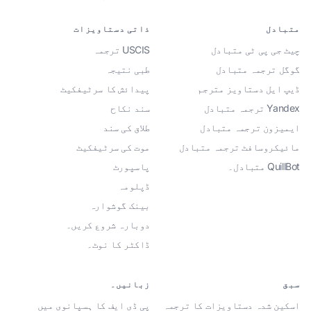
متبادل
ذاتی دستاویزات
چیٹ جی پی ٹی متبادل
USCIS ترجمہ
گوگل ترجمہ متبادل
طبی نتیجہ
ڈیپ ایل دستاویز مترجم
پیدائش کا سرٹیفکیٹ
Yandex ترجمہ متبادل
سند نکاح
ایمیزون ترجمہ متبادل
طلاق کی سند
مائیکروسافٹ ترجمہ متبادل
موت کی سرٹیفکیٹ
QuillBot متبادل۔
پاسپورٹ
ڈپلومہ
بینک گوشوارہ
دوبارہ شروع کریں۔
ڈاکٹر کا نوٹ۔
سبق
زبانیں۔
اسکین شدہ دستاویزات کا ترجمہ
پی ڈی ایف کا ہسپانوی میں