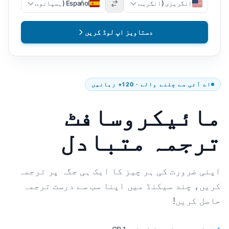
انگریزی (انگریزی)
Español (ہسپانوی)
دستاویز اپ لوڈ کریں
اے آئی سے چلنے والے · 120+ زبانیں
مائیکروسافٹ
ترجمہ متبادل
اپنی ضرورت کی ہر چیز کا ایک ہی جگہ پر ترجمہ
کریں، چند سیکنڈ میں اپنا سب سے درست ترجمہ
حاصل کریں!