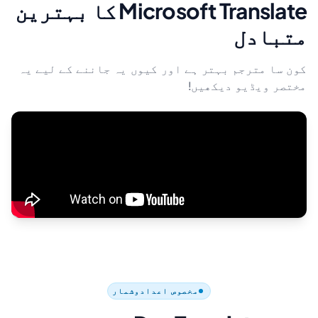
Microsoft Translate کا بہترین
متبادل
کون سا مترجم بہتر ہے اور کیوں یہ جاننے کے لیے یہ
مختصر ویڈیو دیکھیں!
مخصوص اعدادوشمار