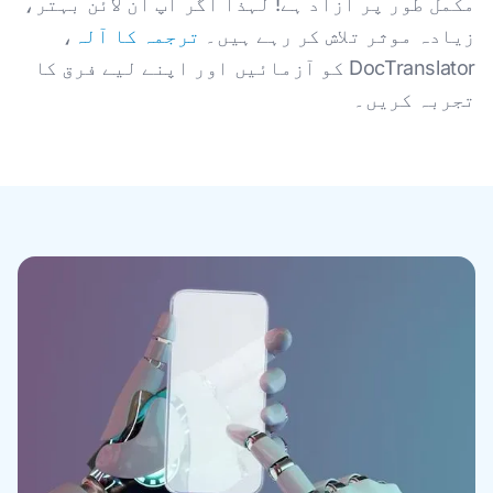
مکمل طور پر آزاد ہے! لہذا اگر آپ آن لائن بہتر،
زیادہ موثر تلاش کر رہے ہیں۔
ترجمہ کا آلہ
،
DocTranslator کو آزمائیں اور اپنے لیے فرق کا
تجربہ کریں۔