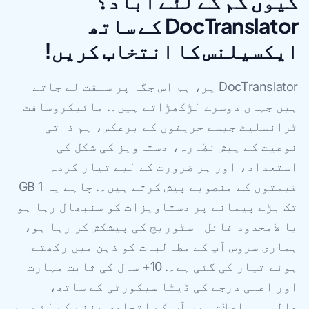
کیوں کم کے لئے آباد؟
DocTranslator کے ساتھ
ایکسیلنس کا انتخاب کریں!
DocTranslator پر، ہم اس جگہ پر سبقت لے جاتے
ہیں جہاں دوسرے لڑکھڑاتے ہیں۔. مائیکروسافٹ
ٹرانسلیٹ جیسے حریفوں کے برعکس، ہم ذاتی
نوعیت کے پیش نظارہ، دستاویز کی شکل کی
استعداد، اور ہر ضرورت کے لیے تیار کردہ
قیمتوں کے منصوبے پیش کرتے ہیں۔. چاہے یہ 1 GB
تک بڑے پیمانے پر دستاویزات کو سنبھال رہا ہو
یا لامحدود فائل اسٹوریج کی پیشکش کر رہا ہو،
ہماری سروس آپ کے مطالبات کو ذہن میں رکھتے
ہوئے تیار کی گئی ہے۔. 10+ سال کی ثابت مہارت
اور اعلی درجے کی ڈیٹا سیکورٹی کے ساتھ،
عالمی مواصلات میں آپ کے اتحادی بننے کے لئے ہم