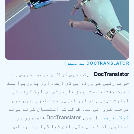
DOCTRANSLATOR سے ملیں!
DocTranslator
ایک نفیس آن لائن ترجمہ سروس ہے
جو صارفین کو ورڈ، پی ڈی ایف، اور پاورپوائنٹ
سمیت مختلف دستاویز فارمیٹس اپ لوڈ کرنے کی
اجازت دیتی ہے، اور انہیں مختلف زبانوں میں
ترجمہ کرواتی ہے۔ طاقت کا استعمال کرتے ہوئے
گوگل ترجمہ
انجن، DocTranslator خاص طور پر
دستاویزات کے لیے ڈیزائن کیا گیا ہے اور اس