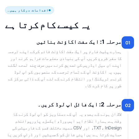
اقدامات درکار ہیں۔
یہ کیسے کام کرتا ہے
مرحلہ 1: ایک مفت اکاؤنٹ بنائیں
01
ہمارے پلیٹ فارم پر ایک مفت اکاؤنٹ قائم کرکے اپنے ترجمہ
کا سفر شروع کریں. آپ کی بنیادی معلومات فراہم کرنے اور
اپنے ای میل ایڈریس کی تصدیق کرنے میں صرف چند لمحے لگتے
ہیں. یہ اکاؤنٹ آپ کے تمام ترجمے کے منصوبوں کو اپ لوڈ
کرنے، ٹریکنگ اور انتظام کرنے کے لئے آپ کے ذاتی مرکز کے
طور پر کام کرے گا.
مرحلہ 2: ایک فائل اپ لوڈ کریں۔
02
لاگ ان ہونے کے بعد، یہ آپ کے دستاویز کو اپ لوڈ کرنے کا
وقت ہے. ہمارا نظام ایم ایس ورڈ، ایکسل، پاورپوائنٹ،
TXT، InDesign، اور CSV سمیت مختلف قسم کے فارمیٹس کی
حمایت کرتا ہے. بس اپنی فائل کو گھسیٹیں اور ڈراپ کریں یا