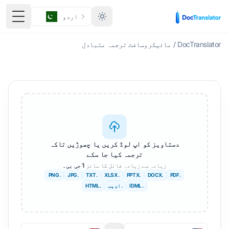
اردو
ٹوگل 
DocTranslator
/
مائیکروسافٹ ترجمہ متبادل
دستاویز کو اپ لوڈ کریں یا چھوڑیں تاکہ
ترجمہ کیا جا سکے
زیادہ سے زیادہ فائل کا سائز
1 جی بی۔
.PNG
.JPG
.TXT
. XLSX
.PPTX
.DOCX
.PDF
. IDML
. ای پب
.HTML