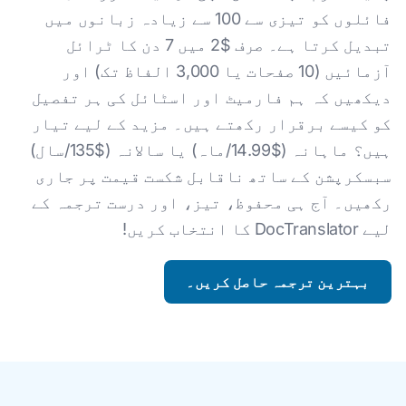
فائلوں کو تیزی سے 100 سے زیادہ زبانوں میں
تبدیل کرتا ہے۔ صرف $2 میں 7 دن کا ٹرائل
آزمائیں (10 صفحات یا 3,000 الفاظ تک) اور
دیکھیں کہ ہم فارمیٹ اور اسٹائل کی ہر تفصیل
کو کیسے برقرار رکھتے ہیں۔ مزید کے لیے تیار
ہیں؟ ماہانہ ($14.99/ماہ) یا سالانہ ($135/سال)
سبسکرپشن کے ساتھ ناقابل شکست قیمت پر جاری
رکھیں۔ آج ہی محفوظ، تیز، اور درست ترجمہ کے
لیے DocTranslator کا انتخاب کریں!
بہترین ترجمہ حاصل کریں۔