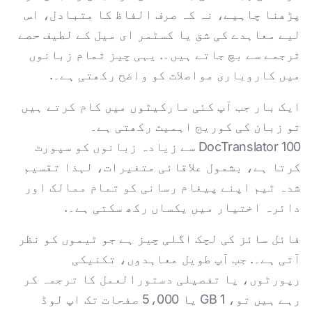
پڑھنا چاہیے، نہ کہ صرف الفاظ کا متبادل، اس
لیے معاہدے کی شق یا کسٹمر ای میل کے لطیف حصے
ترجمے سے بچ جاتے ہیں۔. یہی چیز تمام زبانوں
میں کاروباری مواصلات کو واضح رکھتی ہے۔.
ایک بار جب آپ کئی مارکیٹوں میں کام کرتے ہیں
تو زبان کی کوریج اہمیت رکھتی ہے۔
DocTranslator 100 سے زیادہ زبانوں کو سپورٹ
کرتا ہے، بشمول علاقائی متغیرات، لہذا تقسیم
شدہ ٹیم اپنے پیغام رسانی کو تمام ممالک اور
دائرہ اختیار میں یکساں رکھ سکتی ہے۔.
فائل سائز کی لچک اگلی چیز ہے جو ٹیموں کو نظر
آتی ہے۔. جب آپ طویل معاہدوں، تکنیکی
رپورٹوں، یا تفصیلی دستورالعمل کا ترجمہ کر
رہے ہیں تو، 1 GB یا 5،000 صفحات تک اپ لوڈ