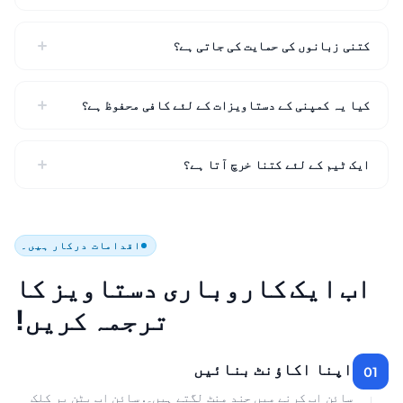
کتنی زبانوں کی حمایت کی جاتی ہے؟
کیا یہ کمپنی کے دستاویزات کے لئے کافی محفوظ ہے؟
ایک ٹیم کے لئے کتنا خرچ آتا ہے؟
اقدامات درکار ہیں۔
اب ایک کاروباری دستاویز کا
ترجمہ کریں!
اپنا اکاؤنٹ بنائیں
01
سائن اپ کرنے میں چند منٹ لگتے ہیں۔. سائن اپ بٹن پر کلک