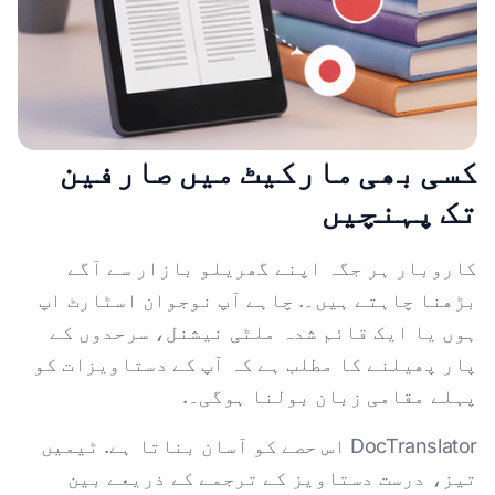
کسی بھی مارکیٹ میں صارفین
تک پہنچیں
کاروبار ہر جگہ اپنے گھریلو بازار سے آگے
بڑھنا چاہتے ہیں۔. چاہے آپ نوجوان اسٹارٹ اپ
ہوں یا ایک قائم شدہ ملٹی نیشنل، سرحدوں کے
پار پھیلنے کا مطلب ہے کہ آپ کے دستاویزات کو
پہلے مقامی زبان بولنا ہوگی۔.
DocTranslator اس حصے کو آسان بناتا ہے. ٹیمیں
تیز، درست دستاویز کے ترجمے کے ذریعے بین