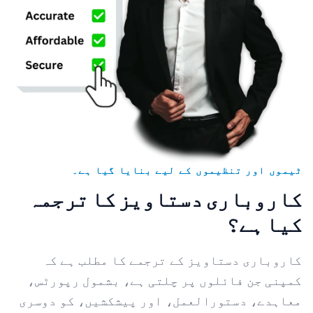
ٹیموں اور تنظیموں کے لیے بنایا گیا ہے۔
کاروباری دستاویز کا ترجمہ
کیا ہے؟
کاروباری دستاویز کے ترجمے کا مطلب ہے کہ
کمپنی جن فائلوں پر چلتی ہے، بشمول رپورٹس،
معاہدے، دستورالعمل، اور پیشکشیں، کو دوسری