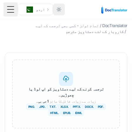
اردو
ٹوگل 
DocTranslator
/
تمام ٹولز - کسی بھی ترجمے کے لیے
/
کاروبار کے لئے دستاویز مترجم
ترجمہ کرنے کے لیے دستاویز کو اپ لوڈ یا
چھوڑیں۔
زیادہ سے زیادہ فائل کا سائز
1 جی بی۔
.PNG
.JPG
.TXT
.XLSX
.PPTX
.DOCX
.PDF
.HTML
.EPUB
IDML