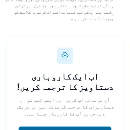
ہے. آپ کو ایک صاف ترجمہ ملتا ہے جو اصل ٹون اور ترتیب
رکھتا ہے، آپ کی ٹیم کے ساتھ اشتراک کرنے یا کلائنٹ کو
بھیجنے کے لئے تیار ہے.
اب ایک کاروباری
دستاویز کا ترجمہ کریں!
آج ہی سائن اپ کریں اور اپنی ٹیم کو ان
دستاویزات کا ترجمہ کرنے کا تیز تر طریقہ
دیں جن پر آپ کا کاروبار چلتا ہے۔.