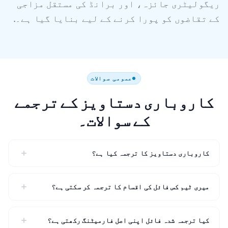
ریگولیٹری جائزہ، اور برانڈ کی مستقل مزاجی
کے تقاضوں کو پورا کرنے کے لیے بنایا گیا ہے۔.
عمومی سوالات
کاروباری دستاویز کے ترجمے
کے سوالات۔
کاروباری دستاویز کا ترجمہ کیا ہے؟
میری ٹیم کس فائل کی اقسام کا ترجمہ کر سکتی ہے؟
کیا ترجمہ شدہ فائل اپنی اصل فارمیٹنگ رکھتی ہے؟