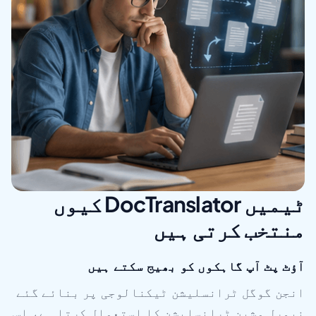
ٹیمیں DocTranslator کیوں
منتخب کرتی ہیں
آؤٹ پٹ آپ گاہکوں کو بھیج سکتے ہیں
انجن گوگل ٹرانسلیشن ٹیکنالوجی پر بنائے گئے
نیورل مشین ٹرانسلیشن کا استعمال کرتا ہے، اس