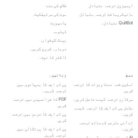
ایمیزون ترجمہ متبادل
طلاق کی سند
مائیکروسافٹ ترجمہ متبادل
موت کی سرٹیفکیٹ
QuillBot متبادل۔
پاسپورٹ
ڈپلومہ
بینک گوشوارہ
دوبارہ شروع کریں۔
ڈاکٹر کا نوٹ۔
سبق
زبانیں۔
اسکین شدہ دستاویزات کا ترجمہ
پی ڈی ایف کا ہسپانوی میں
کریں
ترجمہ کریں۔
سرکاری ترجمہ کیسے حاصل کریں۔
PDF کا فرانسیسی میں ترجمہ
کریں
مکمل پی ڈی ایف کا ترجمہ کیسے
کریں۔
پی ڈی ایف کا جرمن میں ترجمہ
کریں
اے آئی مترجم کے ساتھ ترجمہ
کریں۔
پی ڈی ایف کا پرتگالی میں
ترجمہ کریں
AI کے ساتھ ترجمہ کیسے کریں