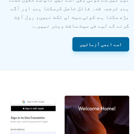
ہے، ترجمہ شدہ فائل حاصل کرسکتا ہے، اور آگے
بڑھ سکتا ہے. کوئی سیٹ اپ ٹکٹ نہیں، رول آؤٹ
کرنے کے لیے فی سیٹ سافٹ ویئر نہیں۔.
اسے ابھی آزمائیں