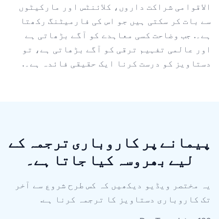
الاقوامی شراکت داروں، کلائنٹس اور مارکیٹوں
سے بات کر سکتی ہیں جو اس کی فارمیٹنگ رکھتا
ہے۔. جب وضاحت کسی معاہدے کو آگے بڑھاتی ہے
اور عالمی تفہیم ترقی کو آگے بڑھاتی ہے، تو
دستاویز کو درست کرنا ایک حقیقی فائدہ ہے۔.
پیمانے پر کاروباری ترجمہ کے
لیے بھروسہ کیا جاتا ہے۔
یہ مختصر ویڈیو دیکھیں کہ کس طرح شروع سے آخر
تک کاروباری دستاویز کا ترجمہ کرنا ہے.