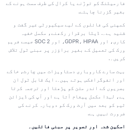
فارمیٹنگ کو توڑنے یا کرال کی طرف سست ہونے کے
بغیر گزرنا چاہئے.
کمپنی کی فائلوں کے لیے سیکیورٹی غیر گفت و
شنید ہے۔. ڈیٹا برقرار رکھنے، مکمل خفیہ
کاری، اور GDPR، HIPAA، اور SOC 2 جیسے فریم
ورک کی تعمیل کے بغیر براؤزر پر مبنی ٹول تلاش
کریں۔.
بہت سارے کاروباری دستاویزات میں چارٹ، خاکے
اور انفوگرافکس ہوتے ہیں۔. ایک قابل ٹول ان
بصریوں کے اندر متن کو پڑھتا اور ترجمہ کرتا
ہے، لہذا مکمل پیغام آتا ہے اور آپ کی ڈیزائن
ٹیم کو بعد میں آرٹ ورک کو دوبارہ کرنے کی
ضرورت نہیں ہے.
اسکین شدہ اور تصویر پر مبنی فائلیں۔