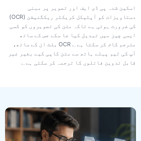
اسکین شدہ پی ڈی ایف اور تصویر پر مبنی
دستاویزات کو آپٹیکل کریکٹر ریکگنیشن (OCR)
کی ضرورت ہوتی ہے تاکہ متن کی تصویروں کو کسی
ایسی چیز میں تبدیل کیا جا سکے جس کے ساتھ
مترجم کام کر سکتا ہے۔. OCR بلٹ ان کے ساتھ،
آپ کی ٹیم پہلے ہاتھ سے متن کاپی کیے بغیر غیر
قابل تدوین فائلوں کا ترجمہ کر سکتی ہے۔.