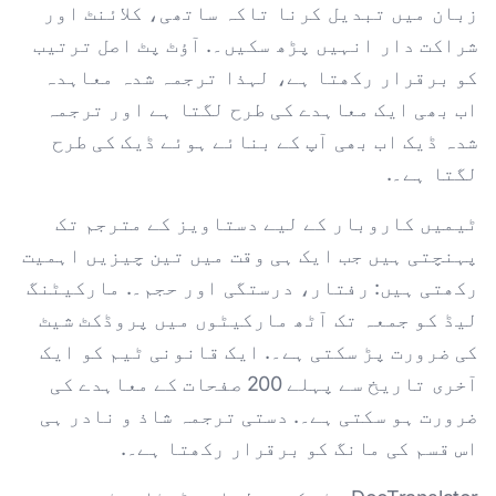
زبان میں تبدیل کرنا تاکہ ساتھی، کلائنٹ اور
شراکت دار انہیں پڑھ سکیں۔. آؤٹ پٹ اصل ترتیب
کو برقرار رکھتا ہے، لہذا ترجمہ شدہ معاہدہ
اب بھی ایک معاہدے کی طرح لگتا ہے اور ترجمہ
شدہ ڈیک اب بھی آپ کے بنائے ہوئے ڈیک کی طرح
لگتا ہے۔.
ٹیمیں کاروبار کے لیے دستاویز کے مترجم تک
پہنچتی ہیں جب ایک ہی وقت میں تین چیزیں اہمیت
رکھتی ہیں: رفتار، درستگی اور حجم۔. مارکیٹنگ
لیڈ کو جمعہ تک آٹھ مارکیٹوں میں پروڈکٹ شیٹ
کی ضرورت پڑ سکتی ہے۔. ایک قانونی ٹیم کو ایک
آخری تاریخ سے پہلے 200 صفحات کے معاہدے کی
ضرورت ہو سکتی ہے۔. دستی ترجمہ شاذ و نادر ہی
اس قسم کی مانگ کو برقرار رکھتا ہے۔.