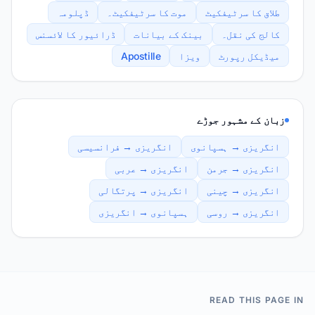
طلاق کا سرٹیفکیٹ
موت کا سرٹیفکیٹ۔
ڈپلومہ
کالج کی نقل۔
بینک کے بیانات
ڈرائیور کا لائسنس
میڈیکل رپورٹ
ویزا
Apostille
زبان کے مشہور جوڑے
انگریزی → ہسپانوی
انگریزی → فرانسیسی
انگریزی → جرمن
انگریزی → عربی
انگریزی → چینی
انگریزی → پرتگالی
انگریزی → روسی
ہسپانوی → انگریزی
READ THIS PAGE IN