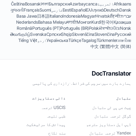
Afrikaans
العربية
Azərbaycanca
Български
বাংলা
Bosanski
Čeština
Dansk
Deutsch
Ελληνικά
Español
Eesti
فارسی
Suomi
Français
ગુજરાતી
עברית
हिन्दी
Hrvatski
Magyar
Indonesia
Italiano
日本語
Basa Jawa
Nederlands
Bahasa Melayu
मराठी
Монгол
Kurdî
한국어
Қазақша
Română
Português (PT)
Português (BR)
Polski
ਪੰਜਾਬੀ
ଓଡିଆ
Norsk
తెలుగు
தமிழ்
Svenska
Српски
Shqip
Slovenščina
Slovenčina
Русский
ภาษาไทย
Türkmenler
Tagalog
Türkçe
Українська
اردو
Tiếng Việt
中文 (繁體)
中文 (简体)
DocTranslator
ہمارے بارے میں
·
سروس کی شرائط۔
·
رازداری کی پالیسی
متبادل
ذاتی دستاویزات
چیٹ جی پی ٹی متبادل
USCIS ترجمہ
گوگل ترجمہ متبادل
طبی نتیجہ
ڈیپ ایل دستاویز مترجم
پیدائش کا سرٹیفکیٹ
Yandex ترجمہ متبادل
سند نکاح