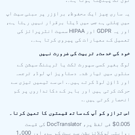
یہ ساری چیز ایک محفوظ، براؤزر پر مبنی سیٹ اپ
میں چلتی ہے جس میں ڈیٹا برقرار نہیں رہتا ہے،
اور یہ GDPR اور HIPAA سمیت انٹرپرائز کی
تعمیل کے معیارات کی پیروی کرتا ہے۔.
خود کی خدمت، تربیت کی ضرورت نہیں
لوگ بغیر کسی سپورٹ ٹکٹ یا ٹریننگ سیشن کے
منٹوں میں تیار شدہ دستاویز اپ لوڈ، ترجمہ
اور ڈاؤن لوڈ کرتے ہیں۔. اس سے ٹیمیں تیزی سے
حرکت کرتی ہیں اور باہر کے دکانداروں پر کم
انحصار کرتی ہیں۔.
اس ترازو کو آپ کے ساتھ قیمتوں کا تعین کرنا۔
$0.005 فی لفظ پر، DocTranslator کی قیمت
روایتی لوکلائزیشن سے بہت کم ہے، اور 1،000