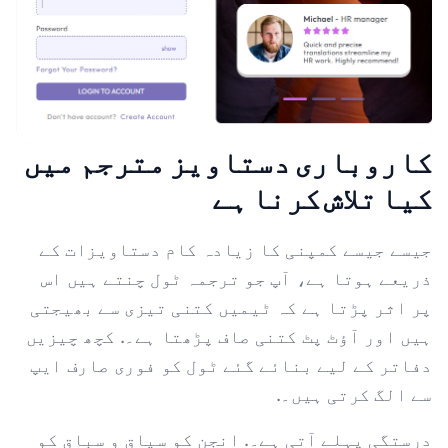
کاروباری دستاویز مترجم میں
کیا تلاش کرنا ہے
جیسے جیسے کمپنی کا زیادہ کام دستاویزات کے
ذریعے ہوتا ہے، آپ جو ترجمہ ٹول چنتے ہیں اس
پر اثر پڑتا ہے کہ ٹیمیں کتنی تیزی سے بھیجتی
ہیں اور آؤٹ پٹ کتنی صاف پڑھتا ہے۔. کچھ چیزیں
دفاتر کے لیے بنائے گئے ٹول کو فوری صارف ایپ
سے الگ کرتی ہیں۔.
درستگی پہلے آتی ہے۔. انجن کو سیاق و سباق کو