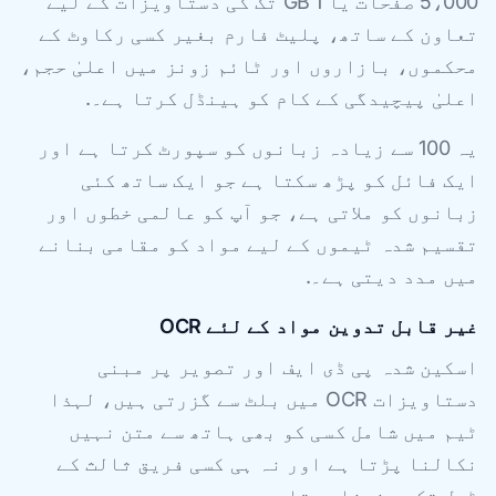
5،000 صفحات یا 1 GB تک کی دستاویزات کے لیے
تعاون کے ساتھ، پلیٹ فارم بغیر کسی رکاوٹ کے
محکموں، بازاروں اور ٹائم زونز میں اعلیٰ حجم،
اعلیٰ پیچیدگی کے کام کو ہینڈل کرتا ہے۔.
یہ 100 سے زیادہ زبانوں کو سپورٹ کرتا ہے اور
ایک فائل کو پڑھ سکتا ہے جو ایک ساتھ کئی
زبانوں کو ملاتی ہے، جو آپ کو عالمی خطوں اور
تقسیم شدہ ٹیموں کے لیے مواد کو مقامی بنانے
میں مدد دیتی ہے۔.
غیر قابل تدوین مواد کے لئے OCR
اسکین شدہ پی ڈی ایف اور تصویر پر مبنی
دستاویزات OCR میں بلٹ سے گزرتی ہیں، لہذا
ٹیم میں شامل کسی کو بھی ہاتھ سے متن نہیں
نکالنا پڑتا ہے اور نہ ہی کسی فریق ثالث کے
ٹول تک پہنچنا ہوتا ہے۔.