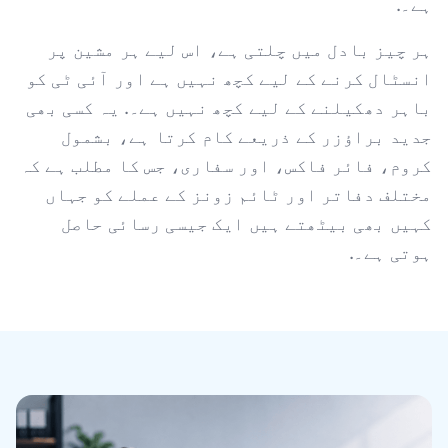
ہے۔.
ہر چیز بادل میں چلتی ہے، اس لیے ہر مشین پر
انسٹال کرنے کے لیے کچھ نہیں ہے اور آئی ٹی کو
باہر دھکیلنے کے لیے کچھ نہیں ہے۔. یہ کسی بھی
جدید براؤزر کے ذریعے کام کرتا ہے، بشمول
کروم، فائر فاکس، اور سفاری، جس کا مطلب ہے کہ
مختلف دفاتر اور ٹائم زونز کے عملے کو جہاں
کہیں بھی بیٹھتے ہیں ایک جیسی رسائی حاصل
ہوتی ہے۔.