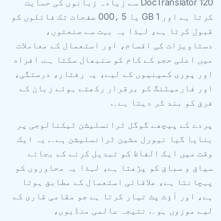
DocTranslator 120 سے زیادہ زبانوں کی حمایت
کرتا ہے اور 1 GB یا 5 ،000 صفحات تک فائلوں کو
قبول کرتا ہے، لہذا یہ بہت سے صنعتوں،
دستاویزات کی اقسام، اور استعمال کے معاملات
میں اعلی حجم کے کام کو سنبھال سکتا ہے. افراد
اور پوری کمپنیوں کے لیے، یہ رفتار، درستگی،
اور فارمیٹنگ کو برقرار رکھتے ہوئے زبان کے
فرق کو بند کر دیتا ہے۔.
پردے کے پیچھے گوگل ٹرانسلیشن ٹیکنالوجی پر
بنایا گیا نیورل مشین ٹرانسلیشن ہے۔. یہ ایک
وقت میں ایک الفاظ کو تبدیل کرنے کے بجائے
سیاق و سباق کو پڑھتا ہے، لہذا یہ محاوروں کو
پہچانتا ہے، علاقائی استعمال کے مطابق ہوتا
ہے، اور آؤٹ پٹ تیار کرتا ہے جو مقامی قاری کے
لیے موزوں ہو۔. نتیجہ عالمی منڈیوں،