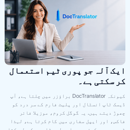
ایک آلہ جو پوری ٹیم استعمال
کر سکتی ہے۔
کیونکہ DocTranslator براؤزر میں چلتا ہے، آپ
ڈیسک ٹاپ انسٹال اور پلیٹ فارم کے سر درد کو
چھوڑ دیتے ہیں. یہ گوگل کروم، موزیلا فائر
فاکس، اور ایپل سفاری میں کام کرتا ہے، لہذا
ٹیم میں سے کوئی بھی اسے لیپ ٹاپ سے کھول سکتا