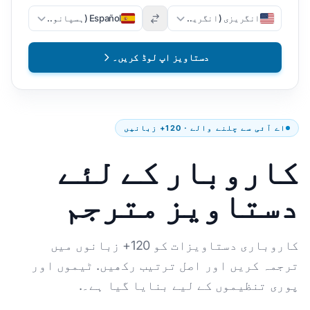
انگریزی (انگریزی)
Español (ہسپانوی)
دستاویز اپ لوڈ کریں۔
اے آئی سے چلنے والے · 120+ زبانیں
کاروبار کے لئے
دستاویز مترجم
کاروباری دستاویزات کو 120+ زبانوں میں
ترجمہ کریں اور اصل ترتیب رکھیں. ٹیموں اور
پوری تنظیموں کے لیے بنایا گیا ہے۔.