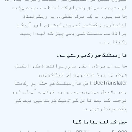
لیے ترجمے سیاق و سباق کے لحاظ سے درست پڑھے
جاتے ہیں، نہ کہ صرف لفظی۔. یہ ریگولیٹڈ
انڈسٹریز، کسٹمر کمیونیکیشنز، اور آپ کے
برانڈ سے منسلک کسی بھی چیز کے لیے اہمیت
رکھتا ہے۔.
فارمیٹنگ جو رکھی رہتی ہے۔
چاہے آپ پی ڈی ایف، پاورپوائنٹ ڈیک، ایکسل
شیٹ، یا ورڈ دستاویز اپ لوڈ کریں،
DocTranslator اصل فارمیٹنگ کو جگہ پر رکھتا
ہے، بشمول میزیں، بصری اور ترتیب. آپ کی ٹیم
ترجمہ کے بعد فائل کو ٹھیک کرنے میں بہت کم
وقت صرف کرتی ہے.
حجم کے لئے بنایا گیا