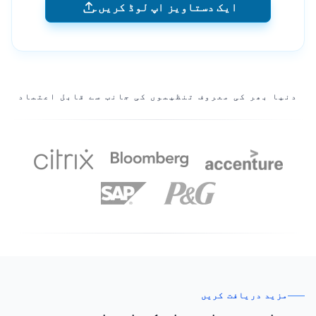
ایک دستاویز اپ لوڈ کریں۔
ہمارے شراکت دار
دنیا بھر کی معروف تنظیموں کی جانب سے قابل اعتماد
مزید دریافت کریں