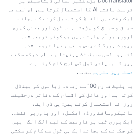
DocTranslator بڑے کثیر لسانی ڈیٹاسیٹس پر
تربیت یافتہ AI کا استعمال کرتا ہے، اس لیے یہ
ایک وقت میں الفاظ کو تبدیل کرنے کے بجائے
سیاق و سباق کو پڑھتا ہے۔ ٹون اور معنی کیری
اوور، جو آپ چاہتے ہیں جب کوئی ترجمہ شدہ
رپورٹ بورڈ کے پاس جاتی ہے یا ترجمہ شدہ
کتابچہ کسی صارف تک پہنچتا ہے۔ آپ دیکھ سکتے
ہیں کہ بنیادی ٹول کس طرح کام کرتا ہے۔
دستاویز مترجم
صفحہ.
یہ پلیٹ فارم 100 سے زیادہ زبانوں کو ہینڈل
کرتا ہے اور فائل کی اقسام کے دفاتر درحقیقت
روزانہ استعمال کرتے ہیں: پی ڈی ایف،
مائیکروسافٹ ورڈ، ایکسل، اور پاورپوائنٹ۔.
ایک پوری ٹیم ہر فارمیٹ کے لیے الگ الگ ایپس
کو جگانے کے بجائے ایک ہی ٹول سے کام کر سکتی