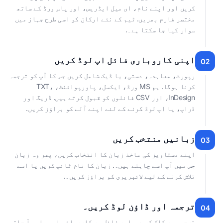
کریں اور اپنے نام، ای میل ایڈریس، اور پاس ورڈ کے ساتھ
مختصر فارم بھریں. ٹیم کے نئے ارکان کو اسی طرح جہاز میں
سوار کیا جا سکتا ہے۔.
اپنی کاروباری فائل اپ لوڈ کریں
02
رپورٹ، معاہدہ، دستی، یا ڈیک شامل کریں جس کا آپ کو ترجمہ
کرنا ہوگا. ہم MS ورڈ، ایکسل، پاورپوائنٹ، TXT،
InDesign، اور CSV فائلوں کو قبول کرتے ہیں. ڈریگ اور
ڈراپ، یا اپ لوڈ کرنے کے لئے اپنے آلے کو براؤز کریں.
زبانیں منتخب کریں
03
اپنے دستاویز کی ماخذ زبان کا انتخاب کریں، پھر وہ زبان
جس میں آپ اسے چاہتے ہیں۔. زبان کا نام ٹائپ کریں یا اسے
تلاش کرنے کے لیے لائبریری کو براؤز کریں۔.
ترجمہ اور ڈاؤن لوڈ کریں۔
04
ترجمہ پر کلک کریں، اور فائل پر کارروائی اور واپس آ جاتی