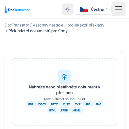
Čeština
Přep
DocTranslator
/
Všechny nástroje – pro jakékoli překlady
/
Překladatel dokumentů pro firmy
Nahrajte nebo přetáhněte dokument k
překladu
Max. velikost souboru
1 GB
.PDF
.DOCX
.PPTX
.XLSX
.TXT
.JPG
.PNG
.IDML
.EPUB
.HTML