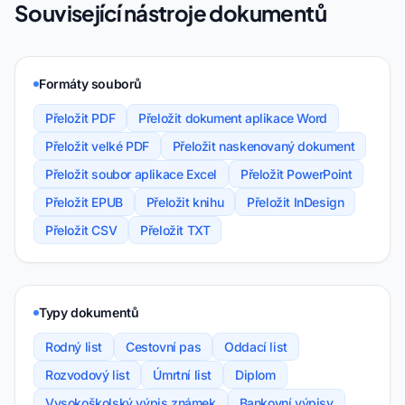
Související nástroje dokumentů
Formáty souborů
Přeložit PDF
Přeložit dokument aplikace Word
Přeložit velké PDF
Přeložit naskenovaný dokument
Přeložit soubor aplikace Excel
Přeložit PowerPoint
Přeložit EPUB
Přeložit knihu
Přeložit InDesign
Přeložit CSV
Přeložit TXT
Typy dokumentů
Rodný list
Cestovní pas
Oddací list
Rozvodový list
Úmrtní list
Diplom
Vysokoškolský výpis známek
Bankovní výpisy