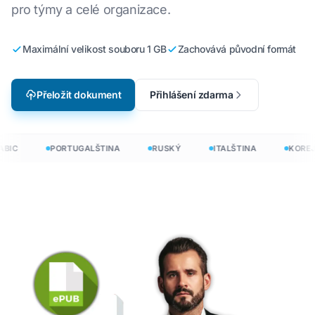
pro týmy a celé organizace.
Maximální velikost souboru 1 GB
Zachovává původní formát
Přeložit dokument
Přihlášení zdarma
BIC
PORTUGALŠTINA
RUSKÝ
ITALŠTINA
KOREJ