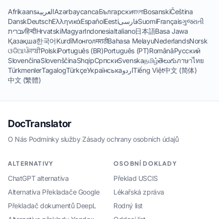
Afrikaans
العربية
Azərbaycanca
Български
বাংলা
Bosanski
Čeština
Dansk
Deutsch
Ελληνικά
Español
Eesti
فارسی
Suomi
Français
ગુજરાતી
עברית
हिन्दी
Hrvatski
Magyar
Indonesia
Italiano
日本語
Basa Jawa
Қазақша
한국어
Kurdî
Монгол
मराठी
Bahasa Melayu
Nederlands
Norsk
ଓଡିଆ
ਪੰਜਾਬੀ
Polski
Português (BR)
Português (PT)
Română
Русский
Slovenčina
Slovenščina
Shqip
Српски
Svenska
தமிழ்
తెలుగు
ภาษาไทย
Türkmenler
Tagalog
Türkçe
Українська
اردو
Tiếng Việt
中文 (简体)
中文 (繁體)
DocTranslator
O Nás
·
Podmínky služby
·
Zásady ochrany osobních údajů
ALTERNATIVY
OSOBNÍ DOKLADY
ChatGPT alternativa
Překlad USCIS
Alternativa Překladače Google
Lékařská zpráva
Překladač dokumentů DeepL
Rodný list