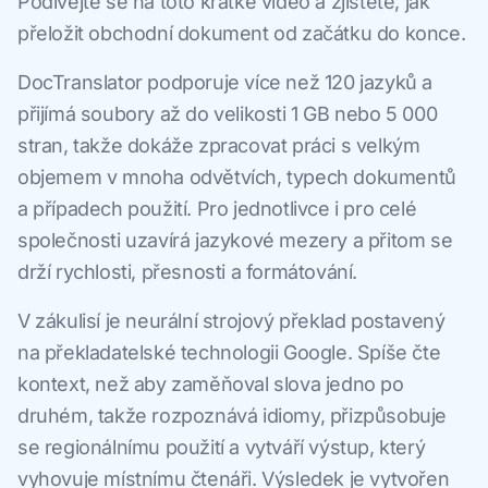
Podívejte se na toto krátké video a zjistěte, jak
přeložit obchodní dokument od začátku do konce.
DocTranslator podporuje více než 120 jazyků a
přijímá soubory až do velikosti 1 GB nebo 5 000
stran, takže dokáže zpracovat práci s velkým
objemem v mnoha odvětvích, typech dokumentů
a případech použití. Pro jednotlivce i pro celé
společnosti uzavírá jazykové mezery a přitom se
drží rychlosti, přesnosti a formátování.
V zákulisí je neurální strojový překlad postavený
na překladatelské technologii Google. Spíše čte
kontext, než aby zaměňoval slova jedno po
druhém, takže rozpoznává idiomy, přizpůsobuje
se regionálnímu použití a vytváří výstup, který
vyhovuje místnímu čtenáři. Výsledek je vytvořen