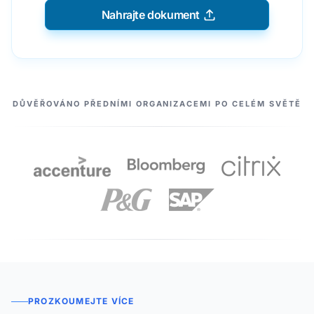
Nahrajte dokument
NAŠI PARTNEŘI
DŮVĚŘOVÁNO PŘEDNÍMI ORGANIZACEMI PO CELÉM SVĚTĚ
PROZKOUMEJTE VÍCE