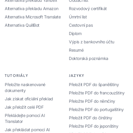
Alternativa překladu Yandex
Oddací list
Alternativa překladu Amazon
Rozvodový certifikát
Alternativa Microsoft Translate
Úmrtní list
Alternativa QuillBot
Cestovní pas
Diplom
Výpis z bankovního účtu
Resumé
Doktorská poznámka
TUTORIÁLY
JAZYKY
Přeložte naskenované
Přeložit PDF do španělštiny
dokumenty
Přeložte PDF do francouzštiny
Jak získat oficiální překlad
Přeložte PDF do němčiny
Jak přeložit celé PDF
Přeložte PDF do portugalštiny
Překládejte pomocí AI
Přeložit PDF do čínštiny
Translator
Přeložte PDF do japonštiny
Jak překládat pomocí AI