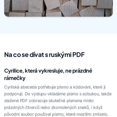
Na co se dívat s ruskými PDF
Cyrilice, která vykresluje, ne prázdné
rámečky
Cyrilská abeceda potřebuje písmo a kódování, které ji
podporují. Do výstupu vkládáme písmo s azbukou, takže
stažené PDF zobrazuje skutečná písmena místo
prázdných čtverců nebo zkomolených znaků, i když
původní soubor používal písmo, které mezitím zmizelo.