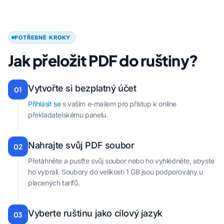
POTŘEBNÉ KROKY
Jak přeložit PDF do ruštiny?
Vytvořte si bezplatný účet
01
Přihlásit se
s vaším e-mailem pro přístup k online
překladatelskému panelu.
Nahrajte svůj PDF soubor
02
Přetáhněte a pusťte svůj soubor nebo ho vyhlédněte, abyste
ho vybrali. Soubory do velikosti 1 GB jsou podporovány u
placených tarifů.
Vyberte ruštinu jako cílový jazyk
03