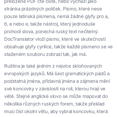
přeložené PDF čte čistě, nebo vychází jako
stránka prázdných políček. Písmo, které nese
pouze latinská písmena, nemá žádné glyfy pro а,
б, в nebo я, takže nástroj, který jednoduše
prohodí slova, ponechá ruský text nečitelný.
DocTranslator vloží písmo, které ve skutečnosti
obsahuje glyfy cyrilice, takže každé písmeno se ve
staženém souboru zobrazí tak, jak má.
Ruština je také jedním z nejvíce skloňovaných
evropských jazyků. Má šest gramatických pádů a
podstatná jména, přídavná jména a zájmena mění
své koncovky v závislosti na roli, kterou hrají ve
větě. Stejné anglické slovo se může mapovat do
několika různých ruských forem, takže překlad
musí číst okolní větu, aby vybral koncovku, která