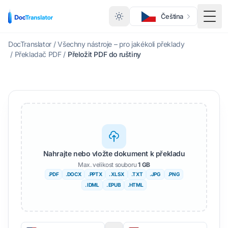
Čeština
Přep
DocTranslator
/
Všechny nástroje – pro jakékoli překlady
/
Překladač PDF
/
Přeložit PDF do ruštiny
Nahrajte nebo vložte dokument k překladu
Max. velikost souboru
1 GB
.PDF
.DOCX
.PPTX
. XLSX
.TXT
.JPG
.PNG
. IDML
. EPUB
.HTML