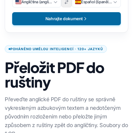
Angličtina (angličtina)
Español (španělsky)
Nahrajte dokument
POHÁNĚNO UMĚLOU INTELIGENCÍ · 120+ JAZYKŮ
Přeložit PDF do
ruštiny
Převeďte anglické PDF do ruštiny se správně
vykresleným azbukovým textem a nedotčeným
původním rozložením nebo přeložte jiným
způsobem z ruštiny zpět do angličtiny. Soubory do