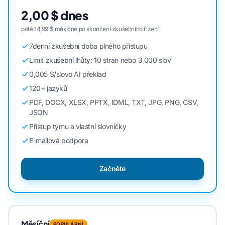
2,00 $ dnes
poté 14,99 $ měsíčně po skončení zkušebního řízení
7denní zkušební doba plného přístupu
Limit zkušební lhůty: 10 stran nebo 3 000 slov
0,005 $/slovo AI překlad
120+ jazyků
PDF, DOCX, XLSX, PPTX, IDML, TXT, JPG, PNG, CSV,
JSON
Přístup týmu a vlastní slovníčky
E-mailová podpora
Začněte
Měsíční
POPULÁRNÍ