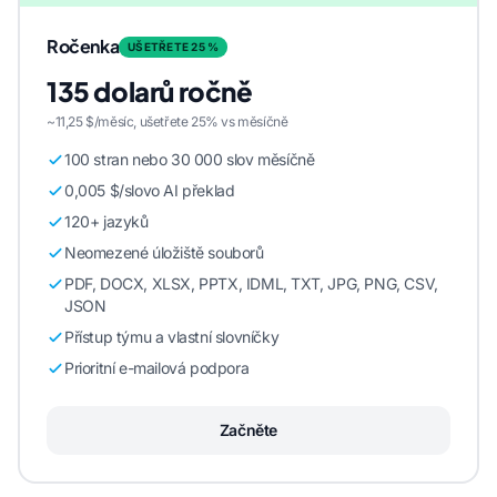
Ročenka
UŠETŘETE 25 %
135 dolarů ročně
~11,25 $/měsíc, ušetřete 25% vs měsíčně
100 stran nebo 30 000 slov měsíčně
0,005 $/slovo AI překlad
120+ jazyků
Neomezené úložiště souborů
PDF, DOCX, XLSX, PPTX, IDML, TXT, JPG, PNG, CSV,
JSON
Přístup týmu a vlastní slovníčky
Prioritní e-mailová podpora
Začněte