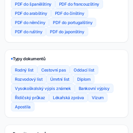
PDF do španělštiny
PDF do francouzštiny
PDF do arabštiny
PDF do čínštiny
PDF do němčiny
PDF do portugalštiny
PDF do ruštiny
PDF do japonštiny
Typy dokumentů
Rodný list
Cestovní pas
Oddací list
Rozvodový list
Úmrtní list
Diplom
Vysokoškolský výpis známek
Bankovní výpisy
Řidičský průkaz
Lékařská zpráva
Vízum
Apostila