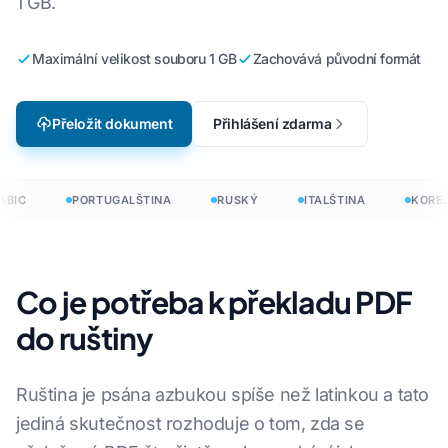
1 GB.
Maximální velikost souboru 1 GB
Zachovává původní formát
Přeložit dokument
Přihlášení zdarma
BIC
PORTUGALŠTINA
RUSKÝ
ITALŠTINA
KOREJ
Co je potřeba k překladu PDF
do ruštiny
Ruština je psána azbukou spíše než latinkou a tato
jediná skutečnost rozhoduje o tom, zda se