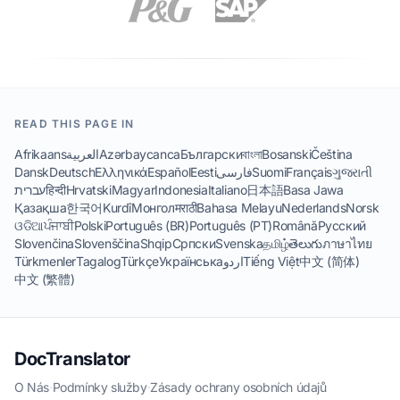
READ THIS PAGE IN
Afrikaans
العربية
Azərbaycanca
Български
বাংলা
Bosanski
Čeština
Dansk
Deutsch
Ελληνικά
Español
Eesti
فارسی
Suomi
Français
ગુજરાતી
עברית
हिन्दी
Hrvatski
Magyar
Indonesia
Italiano
日本語
Basa Jawa
Қазақша
한국어
Kurdî
Монгол
मराठी
Bahasa Melayu
Nederlands
Norsk
ଓଡିଆ
ਪੰਜਾਬੀ
Polski
Português (BR)
Português (PT)
Română
Русский
Slovenčina
Slovenščina
Shqip
Српски
Svenska
தமிழ்
తెలుగు
ภาษาไทย
Türkmenler
Tagalog
Türkçe
Українська
اردو
Tiếng Việt
中文 (简体)
中文 (繁體)
DocTranslator
O Nás
·
Podmínky služby
·
Zásady ochrany osobních údajů