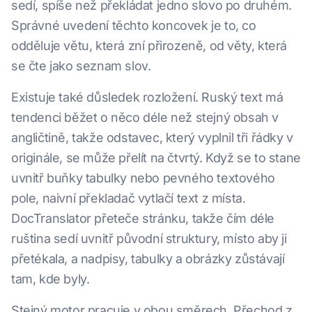
sedí, spíše než překládat jedno slovo po druhém.
Správné uvedení těchto koncovek je to, co
odděluje větu, která zní přirozeně, od věty, která
se čte jako seznam slov.
Existuje také důsledek rozložení. Ruský text má
tendenci běžet o něco déle než stejný obsah v
angličtině, takže odstavec, který vyplnil tři řádky v
originále, se může přelít na čtvrtý. Když se to stane
uvnitř buňky tabulky nebo pevného textového
pole, naivní překladač vytlačí text z místa.
DocTranslator přeteče stránku, takže čím déle
ruština sedí uvnitř původní struktury, místo aby ji
přetékala, a nadpisy, tabulky a obrázky zůstávají
tam, kde byly.
Stejný motor pracuje v obou směrech. Přechod z