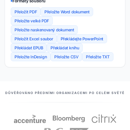
Formáty souborů
Přeložit PDF
Přeložte Word dokument
Přeložte velké PDF
Přeložte naskenovaný dokument
Přeložit Excel soubor
Překládejte PowerPoint
Překládat EPUB
Překládat knihu
Přeložte InDesign
Přeložte CSV
Přeložte TXT
NAŠI PARTNEŘI
DŮVĚŘOVÁNO PŘEDNÍMI ORGANIZACEMI PO CELÉM SVĚTĚ